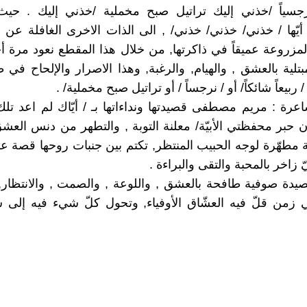
نرجسياً /خذني إليك تراتيل صبح مخملية /خذني إليك . حيث
 أيّها / خذني/ خذني/ خذني/ , الى الذات الاخرى الغافلة عن ن
لمزروعة عميقاً في ذاكرتها, من خلال هذا المقطع نعود مرة أ
بتلية بالعشق , والهيام, والرغبة, وهذا الاصرار والإلحاح في 
بيعاً شائكاً/ أو / نرجساً / أو تراتيل صبح مخملية/ .
اعرة : مريم مصطفى قصيدتها ونداءاتها بـ / أيّاك لم اعد تلك 
 حبر محفظتي الأبيّة/ معلنة التوبة , والتطهر من دنس العش
 مطهّرة لوجه الحبيب المنتظر, تكتم بين جنبات روحها قصة
 زاخر بالمحبة والتقى والبراءة .
قصيدة صوفية طافحة بالعشق , واللوعة , والصمت , والانتظار,
 زمن قلّ فيه العشّاق الأوفياء, وتحول كلّ شيء فيه إلى 