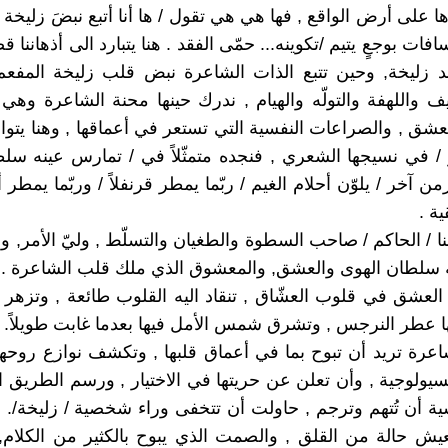
على أرض الواقع , فها هي هي تقول / ها أنا أتبع نبضَ زليخة م
افات بوجعٍ يتيم /تكوينه... حمّى الفقد . هنا يتبارد الى أذهاننا
د زليخة, وحين تتبع الذات الشاعرة نبض قلب زليخة المفعم
يف واللهفة والتولّه والهيام , ندرك حينها محنة الشاعرة وهي
لعشق , والصراعات النفسية التي تستعر في أعماقها , وهنا يتوا
و / في نسيجها الشعري , فنجده متمثّلاً في / تمارس عينه سل
 آخر / يلوّن أحلام الغيم / ربّما يمطر قرنفلاً / وربّما يمطر أنين
ة .
لنا / الحاكم / صاحب السطوة والطغيان والتسلّط , وليّ الأمر, وال
نّه سلطان الهوى والعشق, والمعشوق الذي ملك قلب الشاعرة .
لعشق في قلوب العشّاق , تنقاد اليه القلوب طائعة , وتزهر ب
ا عطر النرجس , وتشرق شمس الأمل فيها بعدما غابت طويلاً.
اعرة تريد أن تبوح بما في أعماق قلبها , وتكشف نوازع روحها
سيولوجية , وأن تعلن عن حريتها في الاختيار , ورسم الطريق ال
ة أن تُتهم وترجم , حاولت أن تتخفى وراء شخصية / زليخة/. 
يش حالة من القلق , والصمت الذي يبوح بالكثير من الكلام, 