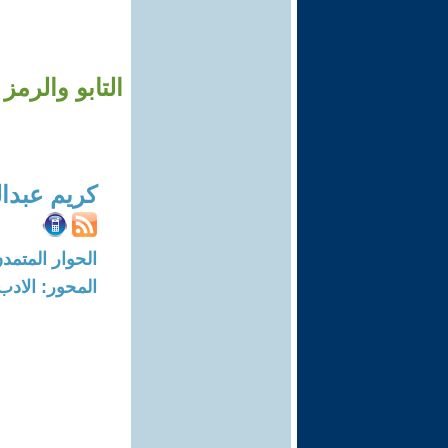
التابو والرم
كريم عبدال
الحوار المتمدن-العدد: 7928 - 24
المحور: الادب