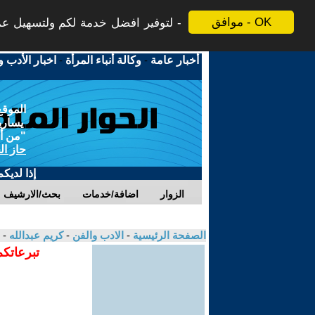
موافق - OK
لتوفير افضل خدمة لكم ولتسهيل عملي
أخبار عامة
-
وكالة أنباء المرأة
-
اخبار الأدب و
الموقع
يسارية
"من أج
حاز ال
إذا لديك
الزوار
اضافة/خدمات
بحث/الارشيف
الصفحة الرئيسية
-
الادب والفن
-
كريم عبدالله
- 
تبرعاتكم