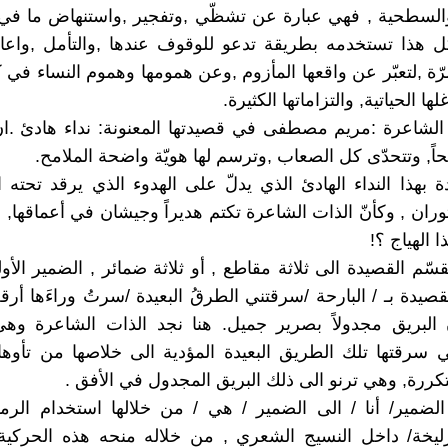
السطحية , فهي عبارة عن تشظّي ,وتفجير ,واستنهاض ما في 
هذا تستخدمه بطريقة تدعو للوقوف عندها ,والتأمل ,واعادة
رّة ,لتعبّر عن واقعها المأزوم ,وعن همومها وهموم النساء في 
ا الحياتية, والتزاماتها الكثيرة.
شاعرة :مريم مصطفى في قصيدتها المعنونة: نداء هادئ .ان 
اً, وتتحدّى كل الصعاب ,وترسم لها هويّة واضحة الملامح.
دة بهذا النداء الهادئ الذي يدلّ على الهدوء الذي يرقد تحته
ثوران , وكأنّ الذات الشاعرة تكتم هديراً وجيشان في أعماقها, 
ا الهياج ؟!
قسّم القصيدة الى ثلاثة مقاطع , أو ثلاثة ضمائر , الضمير الأولى
قصيدة بـ / البارحة /سرقتني الطرقُ البعيدة /سرتُ وراءَها أرق
ن البريق مجدولاً بصرير جميل. هنا نجد الذات الشاعرة وه
تي سرقتها تلك الطريق البعيدة المؤدية الى خلاصها من تأو
متكررة, وهي ترنو الى ذلك البريق المجدول في الأفق .
لضمير/ أنا / الى الضمير / هي / من خلالها استخدام الرم
يخة/ داخل النسيج الشعري , من خلاله منحه هذه الحركية ا