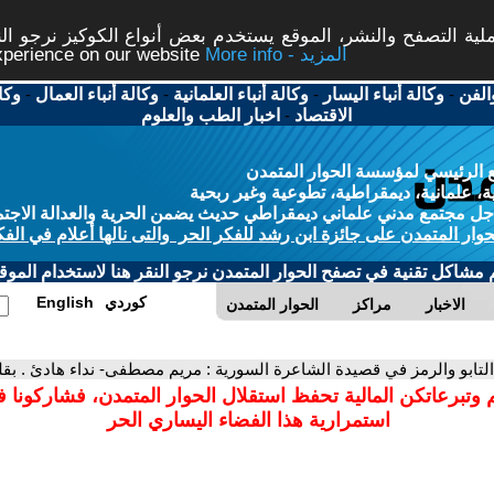
ة التصفح والنشر، الموقع يستخدم بعض أنواع الكوكيز نرجو النق
More info - المزيد
experience on our website
الفن
-
وكالة أنباء اليسار
-
وكالة أنباء العلمانية
-
وكالة أنباء العمال
-
وكا
الاقتصاد
-
اخبار الطب والعلوم
 الرئيسي لمؤسسة الحوار المتمدن
، علمانية، ديمقراطية، تطوعية وغير ربحية
ل مجتمع مدني علماني ديمقراطي حديث يضمن الحرية والعدالة الاجتم
حوار المتمدن على جائزة ابن رشد للفكر الحر والتى نالها أعلام في الفك
م مشاكل تقنية في تصفح الحوار المتمدن نرجو النقر هنا لاستخدام الموقع
كوردي
English
الاخبار
مراكز
الحوار المتمدن
التابو والرمز في قصيدة الشاعرة السورية : مريم مصطفى- نداء هادئ . بقلم : كريم ع
 وتبرعاتكن المالية تحفظ استقلال الحوار المتمدن، فشاركونا 
استمرارية هذا الفضاء اليساري الحر