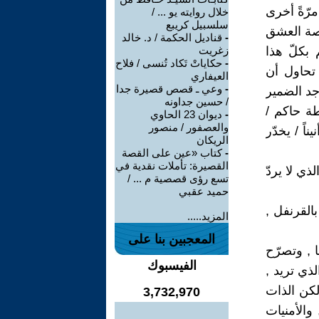
رّةً أخرى
خلال روايته يو ... /
سلسبيل كريبع
 قصة العشق
-
قناديل الحكمة / د. خالد
 بكلّ هذا
زغريت
-
حكاياتْ تَكاد تُنسى / فلاح
 تحاول أن
العيفاري
-
وعي ـ قصص قصيرة جدا
جد الضمير
/ حسين جداونه
طة حاكم /
-
ديوان 23 الحاوي
والعصفور / منصور
اً / يخدّر
الريكان
-
كتاب «عين على القصة
القصيرة: تأملات نقدية في
ذي لا يردّ
تسع رؤى قصصية م ... /
حميد عقبي
القرنفل ,
المزيد.....
المعجبين بنا على
 , وتصرّح
الفيسبوك
ذي تريد ,
لكن الذات
3,732,970
والأمنيات