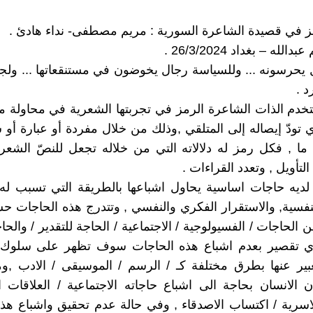
رمز في قصيدة الشاعرة السورية : مريم مصطفى- نداء هادئ .
لله – بغداد 26/3/2024 .
 يحرسونه ... وللسياسة رجال يخوضون في مستنقعاتها ... ولج
د .
تستخدم الذات الشاعرة الرمز في تجربتها الشعرية في محاولة من
ي تودّ إيصاله إلى المتلقي ,وذلك من خلال مفردة أو عبارة أو
ما , فكل رمز له دلالاته التي من خلاله تجعل للنصّ الشع
تأويل , وتعدد القراءات .
ديه حاجات اساسية يحاول اشباعها بالطريقة التي تسبب له 
لنفسية, والاستقرار الفكري والنفسي , وتتدرج هذه الحاجات 
 الحاجات / الفسيولوجية / الاجتماعية / الحاجة للتقدير / والح
أي تقصير بعدم اشباع هذه الحاجات سوف تظهر على سلوك ا
بير عنها بطرق مختلفة كـ / الرسم / الموسيقى / الادب ,و
ن الانسان بحاجة الى اشباع حاجاته الاجتماعية / العلاقات ا
لاسرية / اكتساب الاصدقاء , وفي حالة عدم تحقيق واشباع هذ