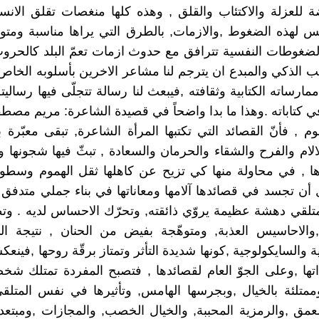
للعزلة والاكتئاب والقلق , وهذه كلها منغصات تقلق الانس
يس لهذه الضغوط ,والازمات, بالطرق التي يراها مناسبة ومتو
لضغوطات النفسية تترافق مع حدوث ازمات تعمّ البلد كالحروب 
يب الذكي والمبدع ان يترجم لنا مشاعر الاخرين بأسلوبه الخاص,
رساته الكتابية وثقافته ,فيبعث لنا رسالة تتجلّى فيها رساليته
في كتاباته .وهذا ما بدا واضحاً في قصيدة الشاعرة: مريم مصط
م , فأنّ القصائد التي تكتبها المرأة الشاعرة, تبقى معبّر
لالام والفرح والشقاء والحرمان والسعادة , تبثّ فيها شجونها 
ها , في محاولة منها كي تزيح عن كاهلها ثقل الهموم وسطوة
أن تجسد في قصائدها آلامها ومعاناتها في بناء جملي متدفق
متلقي دهشة عظيمة يروّي ذائقته, وتحرّك الاحساس لديه . وت
والاحاسيس العذبة, ومتوهّجة بفيض من الحنان , نتيجة الى
 والسايكولوجية ,كونها شديدة التأثر وتمتاز برقّة روحها ,فينع
ها ,وعلى الجوّ العام لقصائدها , فتصبح المفردة تمتلك شخص
ممتلئة بالخيال ,وبجرسها الهامس, وتأثيرها في نفس المتلقي
لعمق ,والرمزية المحببة, والخيال الخصب, والمجازات ,ومبتع