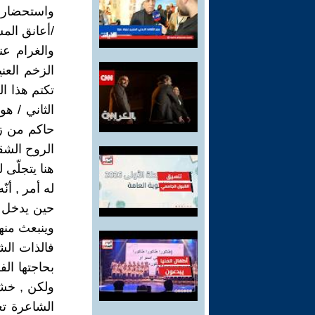
واستحضارها 
/أعانق المس
والغرام عن
الزخم العن
تكتم هذا ا
الثاني / ه
حاكم من زمن
الروح الشقي
هنا يتجلّى 
له أمر , أ
حين يدخل ا
وينبعث منه
فالذات الش
بحاجتها الف
ولكن , خشي
الشاعرة تع