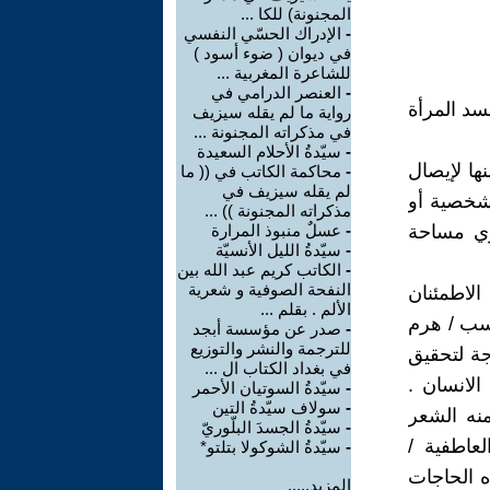
المجنونة) للكا ...
-
الإدراك الحسّي النفسي
في ديوان ( ضوء أسود )
للشاعرة المغربية ...
-
العنصر الدرامي في
سد المرأة
رواية ما لم يقله سيزيف
في مذكراته المجنونة ...
-
سيّدةُ الأحلام السعيدة
ها لإيصال
-
محاكمة الكاتب في (( ما
لم يقله سيزيف في
 شخصية أو
مذكراته المجنونة )) ...
ري مساحة
-
عسلٌ منبوذ المرارة
-
سيّدةُ الليل الأنسيّة
-
الكاتب كريم عبد الله بين
النفحة الصوفية و شعرية
الاطمئنان
الألم . بقلم ...
حسب / هرم
-
صدر عن مؤسسة أبجد
للترجمة والنشر والتوزيع
اجة لتحقيق
في بغداد الكتاب ال ...
لانسان .
-
سيّدةُ السوتيان الأحمر
-
سولاف سيّدةُ التين
منه الشعر
-
سيّدةُ الجسدَ البلّوريّ
لعاطفية /
-
سيّدةُ الشوكولا بتلتو*
ه الحاجات
المزيد.....