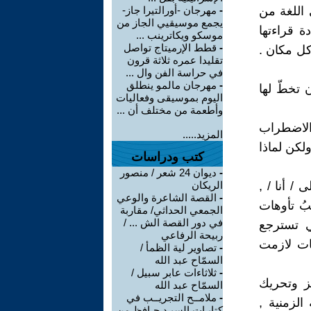
اللغة من
-
مهرجان -أورالتيرا جاز-
يجمع موسيقيي الجاز من
 قراءتها
موسكو ويكاترينب ...
-
قطط الإرميتاج تواصل
كل مكان .
تقليدا عمره ثلاثة قرون
في حراسة الفن وال ...
-
مهرجان مالمو ينطلق
تخطّ لها
اليوم بموسيقى وفعاليات
وأطعمة من مختلف أن ...
 الاضطراب
المزيد.....
ولكن لماذا
كتب ودراسات
-
ديوان 24 شعر / منصور
 / أنا / ,
الريكان
-
القصة الشاعرة والوعي
بُ تأوهات
الجمعي الحداثي/ مقاربة
في دور القصة الش ... /
ي تسترجع
ربيحة الرفاعي
هات لازمت
-
تصاوير لية الظمأ /
السمّاح عبد الله
-
ثلاثاءات عابر سبيل /
ز وتحريك
السمّاح عبد الله
-
ملامــح التجريــب في
لزمنية ,
كتابـات السيـد حـافظ من