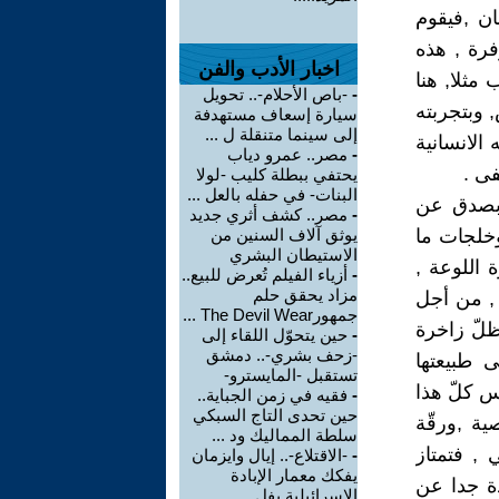
ان ,فيقوم
فرة , هذه
اخبار الأدب والفن
مثلا, هنا
-
-باص الأحلام-.. تحويل
 وبتجربته
سيارة إسعاف مستهدفة
إلى سينما متنقلة ل ...
 الانسانية
-
مصر.. عمرو دياب
فى .
يحتفي ببطلة كليب -لولا
البنات- في حفله بالعل ...
ة بصدق عن
-
مصر.. كشف أثري جديد
وخلجات ما
يوثق آلاف السنين من
الاستيطان البشري
 اللوعة ,
-
أزياء الفيلم تُعرض للبيع..
مزاد يحقق حلم
 , من أجل
جمهورThe Devil Wear ...
ظلّ زاخرة
-
حين يتحوّل اللقاء إلى
-زحف بشري-.. دمشق
 طبيعتها
تستقبل -المايسترو-
كس كلّ هذا
-
فقيه في زمن الجباية..
حين تحدى التاج السبكي
ية ,ورقّة
سلطة المماليك ود ...
 , فتمتاز
-
-الاقتلاع-.. إيال وايزمان
يفكك معمار الإبادة
دة جدا عن
الإسرائيلية بفل ...