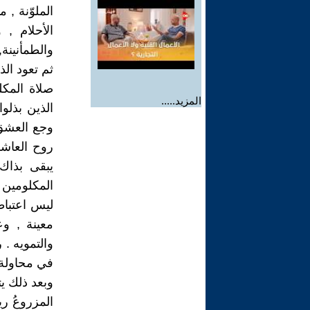
الملوّنة , 
الأحلام , 
والطمأنينة,
ثم تعود الذ
صلاة المكل
المزيد.....
الذين بذل
وجع العشق
روح العاش
يبقى بذاك 
المكلومين ل
ليس اعتباط
معينة , وع
والتمويه . 
في محاولة 
وبعد ذلك يت
المزروعُ ري