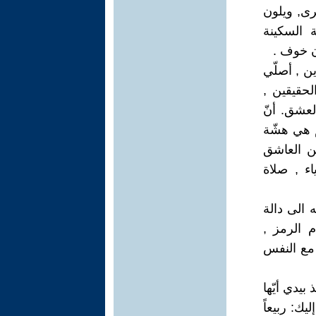
رى, ويلون
ة السكينة
ون خوف .
ين , أصلّي
لحقيقين ,
عشق. أنّ
 هي هشّة
ن العاشق
اء , صلاة
 الى دالة
 الرمز ,
ة مع النفس
بيدي أيّها
يك: ربيعاً