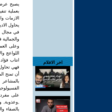
يصبح عرضة 
بعملية تنف
الازمات وا
يحاول الاد
في مجال مما
والجمالية 
وعلى العمو
اللواعج وا
انتاب فؤاد
اخر الافلام
فهي تحاول 
أن تمنح ال
بالمشاعر ,
الفسيولوجية
على مفردات
,وعذوبة, و
بالصفاء وا