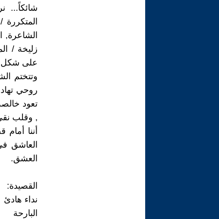
شائكاً... 
المتكررة /
الشاعرة, ا
زليخة / الم
على شكل / ر
وتتختم الش
روحي تهادن
تعود خالصة
, وقلب نقيّ
أننا أمام 
العاشق في
العشق.
القصيدة:
نداء هادئ
البارحة