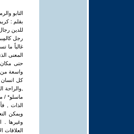
التابو وال
بقلم : كريم عبدا
للدين رجال
رجل كالمِبر
غالباً ما 
المعنى الذ
حتى مكان 
واسعة من ال
كل انسان ل
,والراحة ا
ماسلو* / من
الذات , ف
ويمكن التع
وغيرها . ا
العلاقات ا