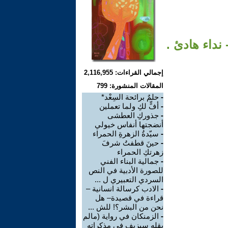
نداء هادئ .
إجمالي القراءات: 2,116,955
المقالات المنشورة: 799
-
حلمٌ برائحة السِعْد*
-
أفٍّ لكِ ولما تعملين
-
جذوركِ العطشى
أنضجتها أنفاس خيولي
-
سيّدةُ الزهرةِ الحمراء
-
حينَ قطفتُ شرفَ
زهرتكِ الحمراء
-
جمالية البناء الفني
للصورة الأدبية في النص
السردي التعبيري ل ...
-
الادب كرسالة انسانية –
قراءة في قصيدة– هل
نحن من البشر؟! للش ...
-
الزمنكان في رواية (مالم
يقله سيزيف في مذكراته