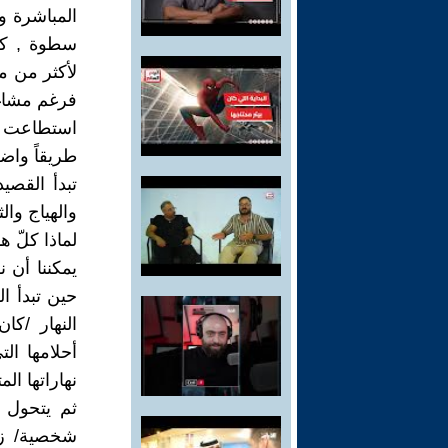
المباشرة و
سطوة , كل 
لأكثر من م
فرغم مشاغله
استطاعت ال
طريقاً واضح
تبدأ القصي
والهياج وال
لماذا كلّ هذ
يمكننا أن ن
حين تبدأ ال
النهار /كا
أحلامها ال
نهاراتها ال
ثم يتحول ا
شخصية/ زل