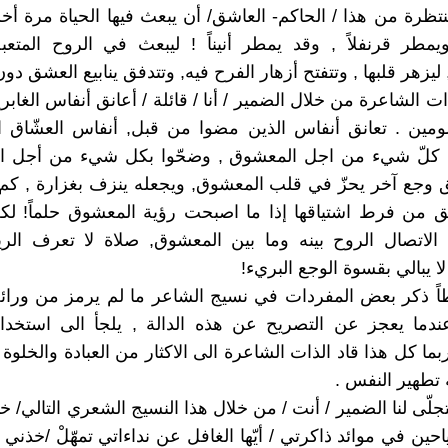
منتظرة من هذا / الحاكم- العاشق/ أن يبعث فيها الحياة مرة أخ
ويمطر قرنفلاً , وقد يمطر أنيناً ! ليبعث في الروح المتعب
 ليزهر قلبها , وتتفتح أزهار الفرح فيه, وتتدفق ينابيع العشق د
ات الشاعرة من خلال الضمير / أنا / قائلة / أعانق أنفاس الغابر
ومين . تعانق أنفاس الذين مضوا من قبل, أنفاس العشّاق ا
وا كلّ شيء من اجل المعشوق , وضحّوا بكل شيء من أجل ال
 وجع آخر يحزّ في قلب المعشوق, ويجعله ينزف بغزارة , كم
ق من فرط اشتياقها إذا ما اصبحت رؤية المعشوق حلماً! لك
الاتصال الروح بينه وما بين المعشوق, صلاة لا تعرف الري
ا يبالي بقسوة الوجع البريء!
اً ذكر بعض المفردات في نسيج الشاعر ما لم يرمز من ورائه
ندما يعجز عن التصريح عن هذه الدالة , يلجأ الى استخدام
ربما كل هذا قاد الذات الشاعرة الى الاكثار من العبادة والخلو
تطهير النفس .
جلّى لنا الضمير / أنت / من خلال هذا النسيج الشعري التالي/ خذ 
احين في موائد ذاكرتي / أيّها الغافل عن نداءاتي تمهّلْ /خذني إل