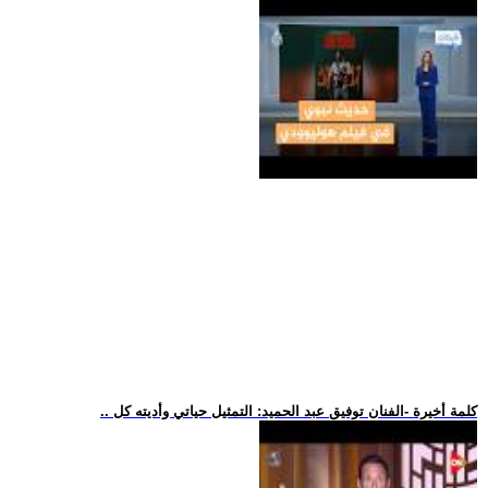
.. كلمة أخيرة -الفنان توفيق عبد الحميد: التمثيل حياتي وأديته كل