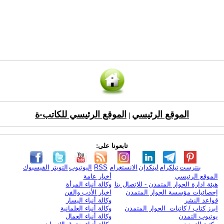
الموقع الرئيسي
الموقع الرئيسي للكاتب-ة
|
تابعونا على:
بنترست
تيلكرام
لينكدإن
الانستغرام
RSS
اليوتيوب
التويتر
الفيسبوك
الموقع الرئيسي
أخبار عامة
هيئة ادارة الحوار المتمدن - للإتصال بنا
وكالة أنباء المرأة
إحصائيات مؤسسة الحوار المتمدن
اخبار الأدب والفن
قواعد النشر
وكالة أنباء اليسار
ابرز كتاب / كاتبات الحوار المتمدن
وكالة أنباء العلمانية
يوتيوب التمدن
وكالة أنباء العمال