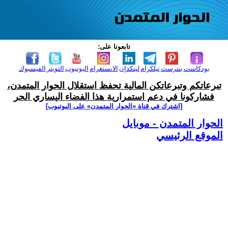
تابعونا على:
بودكاست
بنترست
تيلكرام
لينكدإن
الانستغرام
اليوتيوب
التويتر
الفيسبوك
تبرعاتكم وتبرعاتكن المالية تحفظ استقلال الحوار المتمدن،
فشاركونا في دعم استمرارية هذا الفضاء اليساري الحر
[اشترك في قناة ‫«الحوار المتمدن» على اليوتيوب]
الحوار المتمدن - موبايل
الموقع الرئيسي