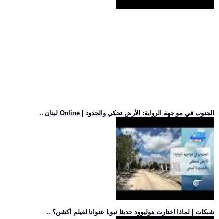
.. لبنان Online | الجنوب في مواجهة الرواية: الأرض تحكي والحدود
.. شبكات | لماذا اختارت هوليوود حديثا نبويا عنوانا لفيلم أكشن؟