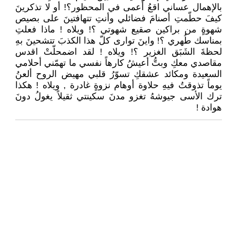
بالإهمال عساني اقعُ أعمى في المحظور؟! أو لا تذكرينَ
كيفَ حطّمتِ أصنامَ فضائلي وأنتِ تتهافتينَ على بصيص
شهوةٍ من براكين صقيع شهوتي ؟! ويلاه ! ماذا فعلتِ
بمناسك طُهري ؟! واينَ توارى كلّ هذا الكذبَ تتشحينَ بهِ
لحظةَ الشَبَق الغزير ؟! ويلاه ! لقد اضمحلّتْ اقدس
مقاصدي معكِ وبتُّ أعيشُ كارهاً نفسي ما تهمّني أحلامي
السعيدة ومكائد عشقكِ تسوّرُ قلبي مهيض الروح ألعنُ
يوماً تذوقتُ فيهِ حلاوة أوهام نزوةٍ غادرة , ويلاه ! هكذا
ترك الأسى جيوشهُ تغزو مدنَ سكينتي ثقيلاً يغولُ دونَ
هوادة !