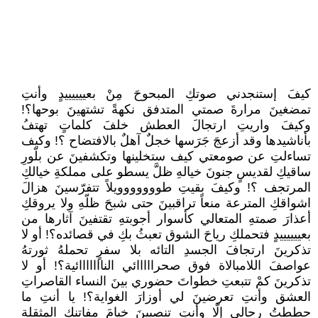
كيفَ إستنجدني صوتكِ المبحوحَ مِنْ بعييييييدٍ وأنتِ
تمضغينَ مرارةَ صمتي المتدفق نكهةً تشتهينَ بوحها؟!
وكيفَ واريتِ ارتجالَ العطش خلفَ كلماتٍ تهتفُ
بأناشيدها وقد أزعجَ جَرَسها خجلٌ آهلٌ بالافتضاح ؟! وكيف
تساءلتِ عن صومعتي كيف ستخلينها وتكشفينَ عن بلّورِ
ساقيكِ لقديسٍ جنونَ خيالهِ ظلَّ يسطو على مملكةِ خيالكِ
المرتجف ؟! وكيفَ بقيتِ طووووووويلاً تتفرّسينَ هزالَ
اشواقكِ المترعة منعاً تراقبينَ حتى شبحَ ظلّهِ ولا يروقكِ
أعذارَ صمتهِ المتعالي كأسوار أجوبتهِ تقتفينَ آثارها من
بعييييييدٍ فتحملكِ رياحَ الشوق تعبثُ بكِ في قصائده؟! أو لا
تذكرينَ ارتجافَ الجسدِ التائه بلا سفرٍ تحملهُ ثورتهُ
عواصفَ اللامبالاة فوق صحرااااائي النااااااائية؟! أو لا
تذكرينَ كمْ تتبعتِ خطواتَ حضوري بينَ النساء القاصراتِ
العشق وأنتِ تعرضينَ لي أوزارَ الغواية؟! يا أنتِ ما
حططتُ رحالي إلّا وأنتِ تنصبينَ خيامَ مفاتنكِ المثقلة