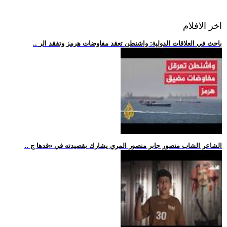
اخر الافلام
.. باحث في العلاقات الدولية: واشنطن تعقد مفاوضات هرمز وتفقد الر
.. الشاعر الشاب منصور جابر منصور المري يشارك بقصيدته في «قدها ج