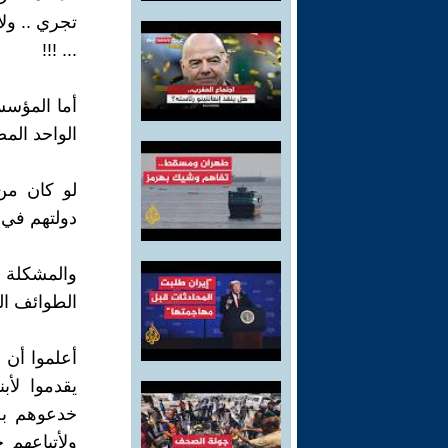
تجري .. ولا
... !!!
أما المؤسس
الواحد المص
لو كان من 
دولتهم في م
والمشكلة 
الطوائف ال
أعلموا أن 
يقدموا لأب
خدعوهم بخز
ولأتباعهم 