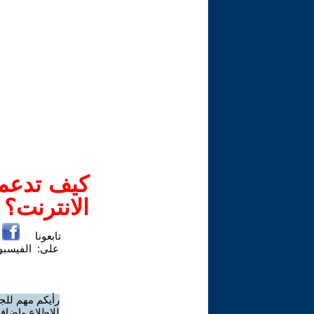
كيف تدعم-
الانترنت؟
تابعونا
على:
الفيسب
رأيكم مهم للج
للاطلاع وإضافة