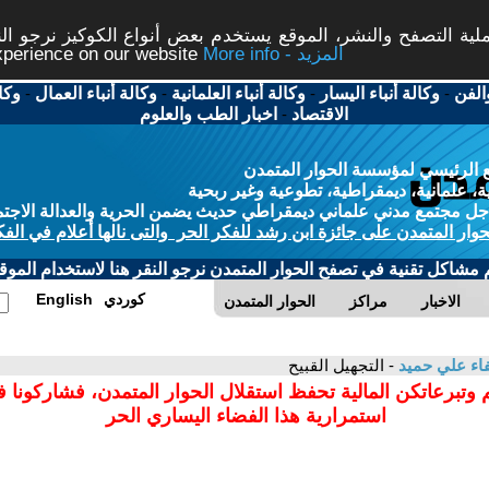
ة التصفح والنشر، الموقع يستخدم بعض أنواع الكوكيز نرجو النق
More info - المزيد
experience on our website
الفن
-
وكالة أنباء اليسار
-
وكالة أنباء العلمانية
-
وكالة أنباء العمال
-
وكا
الاقتصاد
-
اخبار الطب والعلوم
 الرئيسي لمؤسسة الحوار المتمدن
، علمانية، ديمقراطية، تطوعية وغير ربحية
ل مجتمع مدني علماني ديمقراطي حديث يضمن الحرية والعدالة الاجتم
حوار المتمدن على جائزة ابن رشد للفكر الحر والتى نالها أعلام في الفك
م مشاكل تقنية في تصفح الحوار المتمدن نرجو النقر هنا لاستخدام الموقع
كوردي
English
الاخبار
مراكز
الحوار المتمدن
ء علي حميد
- التجهيل القبيح
 وتبرعاتكن المالية تحفظ استقلال الحوار المتمدن، فشاركونا 
استمرارية هذا الفضاء اليساري الحر