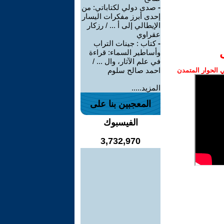
-
صدى دولي لكتاباتي: من
إحدى أبرز مفكرات اليسار
الإيطالي إلى أ ... / رزكار
عقراوي
-
كتاب : جينات التراب
وأساطير السماء: قراءة
في علم الآثار، وال ... /
احمد صالح سلوم
الحوار المتمدن
المزيد.....
المعجبين بنا على
الفيسبوك
3,732,970