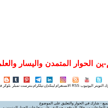
ين الحوار المتمدن واليسار والعلم
وك
التويتر
اليوتيوب
RSS
الانستغرام
لينكدإن
تيلكرام
بنترست
تمبلر
بلوكر
فل
ميع - شارك في الحوار والتعليق على الموضوع
 التعليقات من خلال الموقع نرجو النقر على - تعليقات الحوار المتمدن -