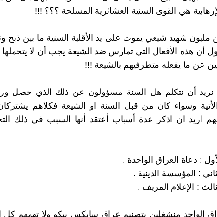
إرهابية هي القوى السنية العشائرية المسلحة ؟؟؟ !!!
ن مليون شهيد شيعي يموت على يد الأقلية السنية ما بين ذبح وت
ل أن هذه الأفعال التي تمارس ضد الشيعة يجب أن لا يتحملها 
ن عن ما يفعله متطرفيهم بالشيعة !!!
ا نريد أن نتكلم هل السنة مسؤولون عن ذلك الذي حصل ور
لأتية وسواء كان من قبل السنة او الشيعة فكلاهم يشتركان
هم اريد ان اذكر عدة أسباب أعتقد أنها السبب في ذلك الت
ول : دعاة العراق الواحدة .
اني : المؤسسة الدينية .
الث : الإعلام المزيف .
اق الواحد منشغلين بتصنيم عراق سايكس بيكو ولا تهمهم كل ال