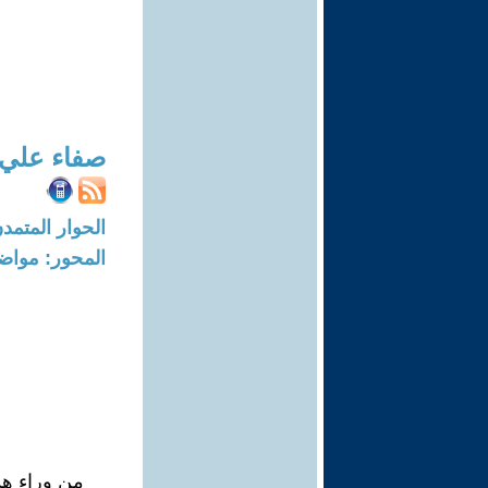
صفاء علي 
الحوار المتمدن-العدد: 8099 - 24
المحور: مواض
من وراء هذ