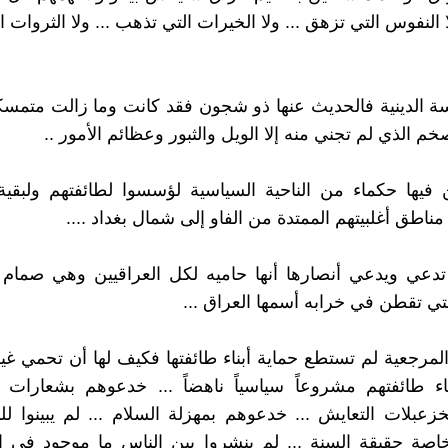
 النفوس التي تزهق ... ولا الخيرات التي تذهب ... ولا الثروات
ة الدينية فالحديث عنها ذو شجون فقد كانت وما زالت متمسك
خم الذي لم تجني منه إلا الويل والثبور وعظائم الأمور ..
فيها حكماء من الناحية السياسية لؤسسوا لطائفتهم ولبقية
ناطق أغلبيتهم الممتدة من الفاو إلى شمال بغداد ....
تدعي ويدعي أنصارها أنها حاميه لكل العراقيين وهي صمام 
تي تقطن في خرابه أسمها العراق ...
المرجعية لم تستطع حماية أبناء طائفتها فكيف لها أن تحمي غير
ناء طائفتهم مشروعاً سياسياً ناهضاً ... خدعوهم بشعارات ا
عبلات التعايش ... خدعوهم بمهزلة السلام ... لم يبينوا ل
خاصة حقيقة السنة ... لم ينشروا بين الناس ما موجود في 