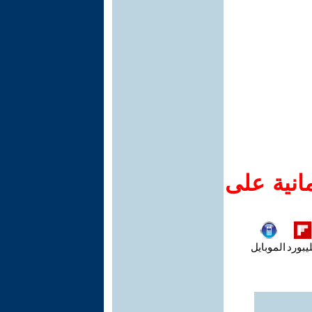
انية على
يبورد
الموبايل