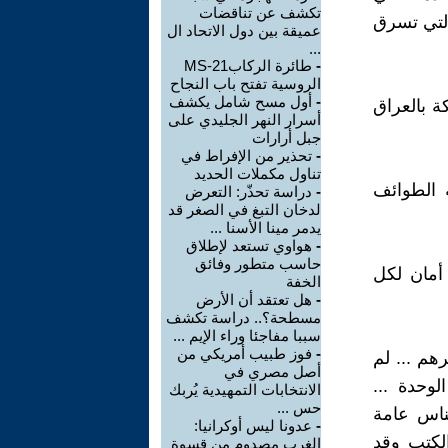
تكشف عن تناقضات
 التي تسرق
عميقة بين دول الاتحاد ال
...
-
طائرة الركابMS-21
الروسية تفتح باب النجاح
-
أول مسح شامل يكشف
ة بالعراق
أسرار النهر الجليدي على
جبل أرارات
-
تحذير من الإفراط في
تناول مكملات الحديد
 الطوائف
-
دراسة تحذّر: التعرض
لدخان التبغ في الصغر قد
يدمر مينا الأسنا ...
-
هواوي تستعد لإطلاق
حاسب متطور وفائق
أمان لكل
الخفة
-
هل تعتقد أن الأرض
مسطحة؟.. دراسة تكشف
سببا مفاجئا وراء الإيم ...
-
فوز طبيب أمريكي من
هم ... لم
أصل مصري في
لوحدة ...
الانتخابات التمهيدية يُربك
حس ...
لناس عامة
-
عدونا ليس أوكرانيا:
الكتب وقد
الغرب مصدوم من قسوة