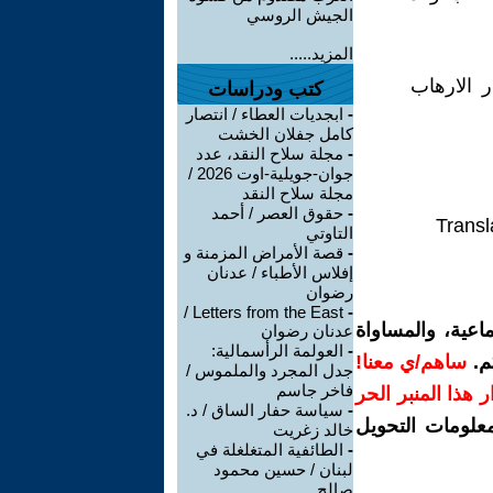
الجيش الروسي
المزيد.....
ر الارهاب
كتب ودراسات
-
ابجديات العطاء / انتصار
كامل جفلان الخشت
-
مجلة سلاح النقد، عدد
جوان-جويلية-اوت 2026 /
مجلة سلاح النقد
-
حقوق العصر / أحمد
Transl
التاوتي
-
قصة الأمراض المزمنة و
إفلاس الأطباء / عدنان
رضوان
Letters from the East /
-
اعية، والمساواة
عدنان رضوان
-
العولمة الرأسمالية:
م.
ساهم/ي معنا!
جدل المجرد والملموس /
فاخر جاسم
رار هذا المنبر الحر
-
سياسة حفار الساق / د.
معلومات التحويل
خالد زغريت
-
الطائفية المتغلغلة في
لبنان / حسين محمود
صالح