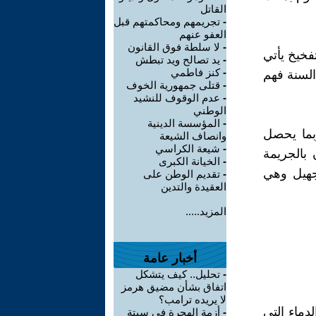
القاتل
-
تجريمهم ومحاكمتهم قبل
العفو عنهم
-
لا سلطة فوق القانون
فخيخ يأتي
-
يد تصالح ويد تبطش
-
كنز فاطمي
السنة فهم
-
قتلى جمهورية الخوف
-
عدم الوقوف للنشيد
الوطني
-
المؤسسة الدينية
بما يحصل
وانصاف الشيعة
-
شيعة الكراسي
 بالجريمة
-
الخيانة الكبرى
جهيل وهي
-
تقديم الوطن على
العقيدة والتدين
المزيد.....
أخبار عامة
-
تحليل.. كيف يتشكل
اتفاق بشأن مضيق هرمز
لا يريده ترامب؟
دماء التي
-
أزمة الهجرة في سبتة