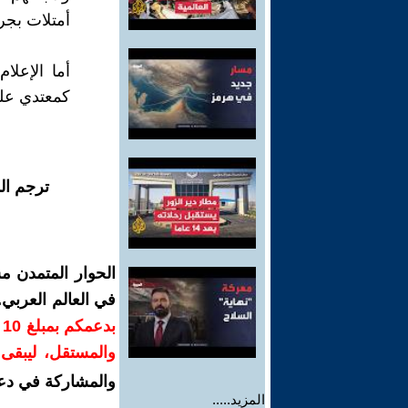
أمتلات بجر
أما الإعلا
كمعتدي عليه
ترجم ال
الحوار المتمدن م
في العالم العربي
ب
والمستقل، ليبقى ص
والمشاركة في دع
المزيد.....