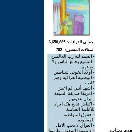
إجمالي القراءات: 6,658,885
المقالات المنشورة: 782
-
الحمد لله رب العالمين
-
التشيع يجمع الناس ولا
يفرقهم
-
أولاد الخوئي شياطين
-
الوطنية العراقية وهم
كاذب
-
أشهد أنني لم اعش
-
امريكا صديقة الشيعة
وايران عدوتهم
-
اكباش تذبح هكذا يراد
للأغلبية الصامتة
-
حقوق المواطنة
المفقودة
-
العراق لا يحب الأمل
قوم بمئات
-
لا تلوموا المقتول وادينوا