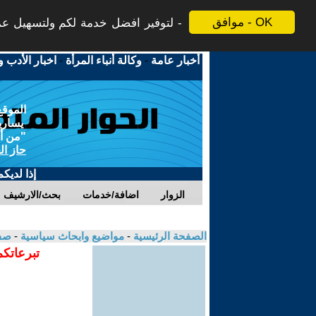
موافق - OK
لتوفير افضل خدمة لكم ولتسهيل عملي
أخبار عامة
-
وكالة أنباء المرأة
-
اخبار الأدب و
الموقع
يسارية
"من أج
حاز ال
إذا لديك
الزوار
اضافة/خدمات
بحث/الارشيف
الصفحة الرئيسية
-
مواضيع وابحاث سياسية
-
صفا
تبرعاتكم