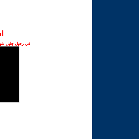
ا‫
في رحيل جليل شهبا