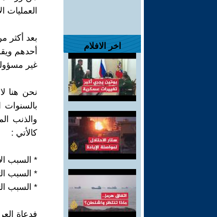
العمليات ال
بعد أكثر م
اخر الافلام
أحدهم ويقو
غير مسؤولي
نحن هنا ل
بالسنوات ا
والذنب الم
كالأتي :
* السبب الأ
* السبب الث
* السبب الث
فدعاة العر