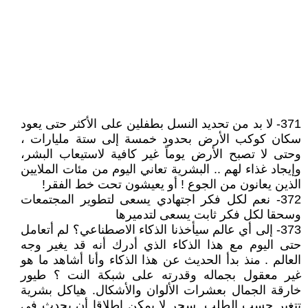
371- لا بد من تحديد النسل بطفلين على الأكثر حتى يعود
سكان كوكب الأرض بحدود خمسة إلى ستة مليارات ،
وحتى لا تصبح الأرض يوماً غير كافية لاستيعاب البشر،
وإيجاد غذاء لهم .. البشرية تعاني اليوم من مئات الملايين
الذين يعانون من الجوع ! أو يعيشون تحت خط الفقر!
372- نعم لكل فكر اجتهادي يسعى لتطوير المجتمعات
وسحقا لكل فكر ثابت يسعى لتدميرها
373- إلى أي عالم سيأخذنا الذكاء الاصطناعي؟ لم أتعامل
حتى اليوم مع هذا الذكاء الذي أدرك أنه قد يغير وجه
العالم . منذ بدأ الحديث عن هذا الذكاء وأنا أشاهد ما هو
غير معقول بجماله وقدرته على شبكة النت ؟ طيور
خارقة الجمال بعشرات الألوان والأشكال. هياكل بشرية
تتغير حسب الطلب. سحر لا يمكن اطلاقا أن يحدث في