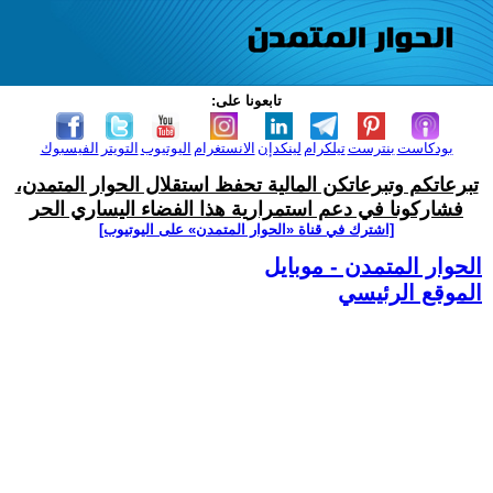
تابعونا على:
بودكاست
بنترست
تيلكرام
لينكدإن
الانستغرام
اليوتيوب
التويتر
الفيسبوك
تبرعاتكم وتبرعاتكن المالية تحفظ استقلال الحوار المتمدن،
فشاركونا في دعم استمرارية هذا الفضاء اليساري الحر
[اشترك في قناة ‫«الحوار المتمدن» على اليوتيوب]
الحوار المتمدن - موبايل
الموقع الرئيسي