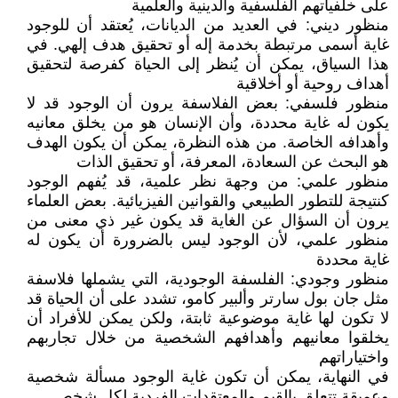
على خلفياتهم الفلسفية والدينية والعلمية
منظور ديني: في العديد من الديانات، يُعتقد أن للوجود
غاية أسمى مرتبطة بخدمة إله أو تحقيق هدف إلهي. في
هذا السياق، يمكن أن يُنظر إلى الحياة كفرصة لتحقيق
أهداف روحية أو أخلاقية
منظور فلسفي: بعض الفلاسفة يرون أن الوجود قد لا
يكون له غاية محددة، وأن الإنسان هو من يخلق معانيه
وأهدافه الخاصة. من هذه النظرة، يمكن أن يكون الهدف
هو البحث عن السعادة، المعرفة، أو تحقيق الذات
منظور علمي: من وجهة نظر علمية، قد يُفهم الوجود
كنتيجة للتطور الطبيعي والقوانين الفيزيائية. بعض العلماء
يرون أن السؤال عن الغاية قد يكون غير ذي معنى من
منظور علمي، لأن الوجود ليس بالضرورة أن يكون له
غاية محددة
منظور وجودي: الفلسفة الوجودية، التي يشملها فلاسفة
مثل جان بول سارتر وألبير كامو، تشدد على أن الحياة قد
لا تكون لها غاية موضوعية ثابتة، ولكن يمكن للأفراد أن
يخلقوا معانيهم وأهدافهم الشخصية من خلال تجاربهم
واختياراتهم
في النهاية، يمكن أن تكون غاية الوجود مسألة شخصية
وعميقة تتعلق بالقيم والمعتقدات الفردية لكل شخص