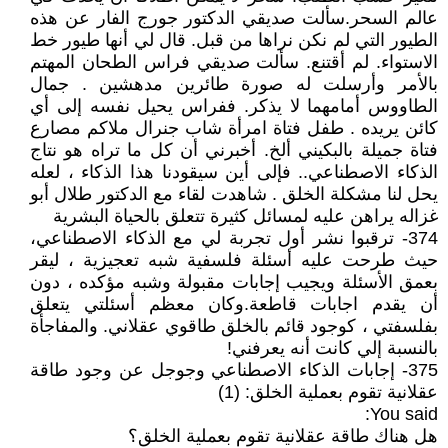
عالم السحر.سألت صديقي الدكتور جورج الفار عن هذه
الطيور التي لم نكن نراها من قبل. قال لي أنها طيور خط
الاستواء. لم أقتنع. سألت صديقي فراس الطحان المهتم
بالأمر وأرسلت له صورة طائرين مدهشين . جمال
الطاووس أمامهما لا يذكر. ففراس يحيل نفسه إلى أي
كائن يريده . طفل فتاة امرأة شاب جنرال ملاكم مصارع
فتاة جميلة بالبكيني ألخ. أخبرني أن كل ما تراه هو نتاج
الذكاء الاصطناعي.. فإلى أين سيقودنا هذا الذكاء ، لعله
يحل لنا مشكلة الخلق . شاهدت لقاء مع الدكتور طلال أبو
غزاله يراهن عليه لمسائل كثيرة تتعلق بالحياة البشرية
374- ترقبوا نشر أول تجربة لي مع الذكاء الاصطناعي،
حيث طرحت عليه أسئلة فلسفية شبه تعجيزية ، ليقر
بعمق الأسئلة ويجيب إجابات مقبولة وشبه مؤكده ، دون
أن يقدم اجابات قاطعة.وكان معظم أسئلتي يتعلق
بفلسفتي ، كوجود قائم بالخلق طاقوي عقلاني. والمفاجأة
بالنسبة إلي كانت أنه يعرفني!
375- إجابات الذكاء الاصطناعي وجوجل عن وجود طاقة
عقلانية تقوم بعملية الخلق: (1)
You said:
هل هناك طاقة عقلانية تقوم بعملية الخلق؟