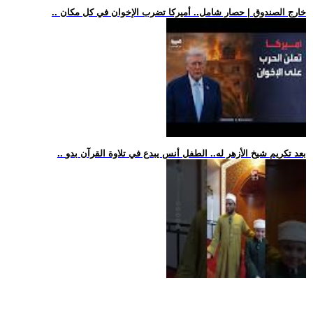
.. خارج الصندوق | حصار شامل.. أميركا تضرب الإخوان في كل مكان
.. بعد تكريم شيخ الأزهر له.. الطفل أنس يبدع في تلاوة القرآن بدو