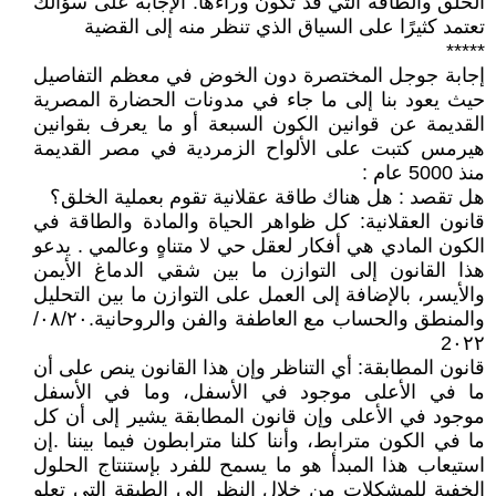
الخلق والطاقة التي قد تكون وراءها. الإجابة على سؤالك
تعتمد كثيرًا على السياق الذي تنظر منه إلى القضية
*****
إجابة جوجل المختصرة دون الخوض في معظم التفاصيل
حيث يعود بنا إلى ما جاء في مدونات الحضارة المصرية
القديمة عن قوانين الكون السبعة أو ما يعرف بقوانين
هيرمس كتبت على الألواح الزمردية في مصر القديمة
منذ 5000 عام :
هل تقصد : هل هناك طاقة عقلانية تقوم بعملية الخلق؟
قانون العقلانية: كل ظواهر الحياة والمادة والطاقة في
الكون المادي هي أفكار لعقل حي لا متناهٍ وعالمي . يدعو
هذا القانون إلى التوازن ما بين شقي الدماغ الأيمن
والأيسر، بالإضافة إلى العمل على التوازن ما بين التحليل
والمنطق والحساب مع العاطفة والفن والروحانية.٢٠‏/٠٨‏/
2٠٢٢
قانون المطابقة: أي التناظر وإن هذا القانون ينص على أن
ما في الأعلى موجود في الأسفل، وما في الأسفل
موجود في الأعلى وإن قانون المطابقة يشير إلى أن كل
ما في الكون مترابط، وأننا كلنا مترابطون فيما بيننا .إن
استيعاب هذا المبدأ هو ما يسمح للفرد بإستنتاج الحلول
الخفية للمشكلات من خلال النظر إلى الطبقة التي تعلو