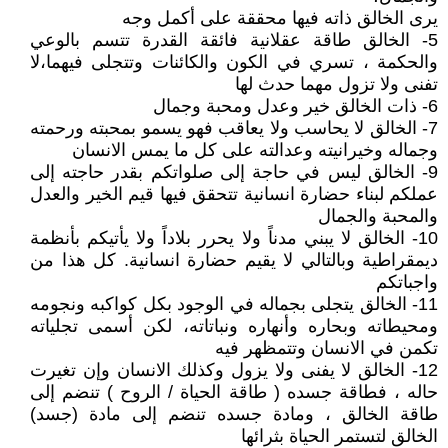
يرى الخالق ذاته فيها محققة على أكمل وجه
5- الخالق طاقة عقلانية فائقة القدرة تتسم بالوعي
والحكمة ، تسري في الكون والكائنات وتتجلى فيهما،لا
تفنى ولا تزول مهما حدث لها
6- ذات الخالق خير وعدل ومحبة وجمال
7- الخالق لا يحاسب ولا يعاقب فهو يسمو بمحبته ورحمته
وجماله وخيرانيته وعدالته على كل ما يمس الانسان
9- الخالق ليس في حاجة إلى صلواتكم بقدر حاجته إلى
عملكم لبناء حضارة انسانية تتحقق فيها قيم الخير والعدل
والمحبة والجمال
10- الخالق لا يبني مدناً ولا يحرر بلاداً ولا يأتيكم بأنظمة
ديمقراطية وبالتالي لا يقيم حضارة انسانية. كل هذا من
واجباتكم
11- الخالق يتجلى بجماله في الوجود بكل كواكبه ونجومه
ومحيطاته وبحاره وأنهاره ونباتاته، لكن أسمى تجلياته
تكمن في الانسان وتتمظهر فيه
12- الخالق لا يفنى ولا يزول وكذلك الانسان وإن تغيرت
حاله ، فطاقة جسده ( طاقة الحياة / الروح ) تنضم إلى
طاقة الخالق ، ومادة جسده تنضم إلى مادة (جسد)
الخالق لتستمر الحياة بثرائها