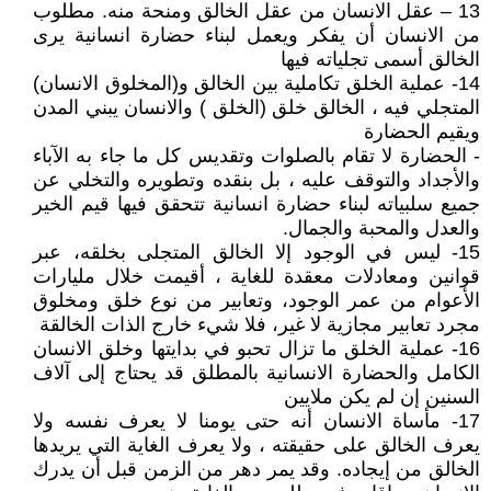
13 – عقل الانسان من عقل الخالق ومنحة منه. مطلوب
من الانسان أن يفكر ويعمل لبناء حضارة انسانية يرى
الخالق أسمى تجلياته فيها
14- عملية الخلق تكاملية بين الخالق و(المخلوق الانسان)
المتجلي فيه ، الخالق خلق (الخلق ) والانسان يبني المدن
ويقيم الحضارة
- الحضارة لا تقام بالصلوات وتقديس كل ما جاء به الآباء
والأجداد والتوقف عليه ، بل بنقده وتطويره والتخلي عن
جميع سلبياته لبناء حضارة انسانية تتحقق فيها قيم الخير
والعدل والمحبة والجمال.
15- ليس في الوجود إلا الخالق المتجلى بخلقه، عبر
قوانين ومعادلات معقدة للغاية ، أقيمت خلال مليارات
الأعوام من عمر الوجود، وتعابير من نوع خلق ومخلوق
مجرد تعابير مجازية لا غير، فلا شيء خارج الذات الخالقة
16- عملية الخلق ما تزال تحبو في بدايتها وخلق الانسان
الكامل والحضارة الانسانية بالمطلق قد يحتاج إلى آلاف
السنين إن لم يكن ملايين
17- مأساة الانسان أنه حتى يومنا لا يعرف نفسه ولا
يعرف الخالق على حقيقته ، ولا يعرف الغاية التي يريدها
الخالق من إيجاده. وقد يمر دهر من الزمن قبل أن يدرك