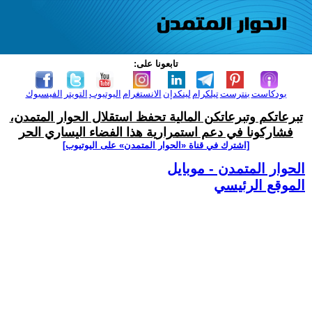
تابعونا على:
بودكاست
بنترست
تيلكرام
لينكدإن
الانستغرام
اليوتيوب
التويتر
الفيسبوك
تبرعاتكم وتبرعاتكن المالية تحفظ استقلال الحوار المتمدن،
فشاركونا في دعم استمرارية هذا الفضاء اليساري الحر
[اشترك في قناة ‫«الحوار المتمدن» على اليوتيوب]
الحوار المتمدن - موبايل
الموقع الرئيسي