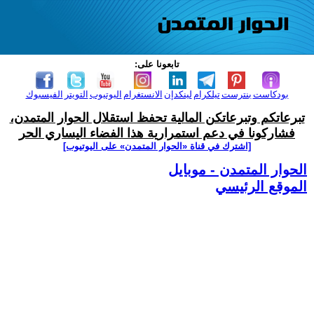
تابعونا على:
بودكاست
بنترست
تيلكرام
لينكدإن
الانستغرام
اليوتيوب
التويتر
الفيسبوك
تبرعاتكم وتبرعاتكن المالية تحفظ استقلال الحوار المتمدن،
فشاركونا في دعم استمرارية هذا الفضاء اليساري الحر
[اشترك في قناة ‫«الحوار المتمدن» على اليوتيوب]
الحوار المتمدن - موبايل
الموقع الرئيسي