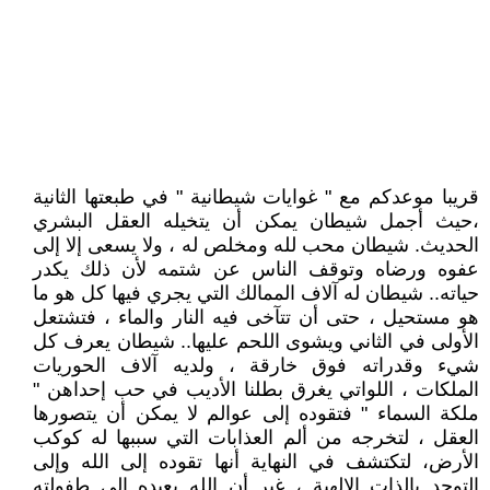
قريبا موعدكم مع " غوايات شيطانية " في طبعتها الثانية
،حيث أجمل شيطان يمكن أن يتخيله العقل البشري
الحديث. شيطان محب لله ومخلص له ، ولا يسعى إلا إلى
عفوه ورضاه وتوقف الناس عن شتمه لأن ذلك يكدر
حياته.. شيطان له آلاف الممالك التي يجري فيها كل هو ما
هو مستحيل ، حتى أن تتآخى فيه النار والماء ، فتشتعل
الأولى في الثاني ويشوى اللحم عليها.. شيطان يعرف كل
شيء وقدراته فوق خارقة ، ولديه آلاف الحوريات
الملكات ، اللواتي يغرق بطلنا الأديب في حب إحداهن "
ملكة السماء " فتقوده إلى عوالم لا يمكن أن يتصورها
العقل ، لتخرجه من ألم العذابات التي سببها له كوكب
الأرض، لتكتشف في النهاية أنها تقوده إلى الله وإلى
التوحد بالذات الإلهية ، غير أن الله يعيده إلى طفولته