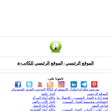
الموقع الرئيسي
الموقع الرئيسي للكاتب-ة
|
تابعونا على:
بنترست
تيلكرام
لينكدإن
الانستغرام
RSS
اليوتيوب
التويتر
الفيسبوك
الموقع الرئيسي
أخبار عامة
هيئة ادارة الحوار المتمدن - للإتصال بنا
وكالة أنباء المرأة
إحصائيات مؤسسة الحوار المتمدن
اخبار الأدب والفن
قواعد النشر
وكالة أنباء اليسار
ابرز كتاب / كاتبات الحوار المتمدن
وكالة أنباء العلمانية