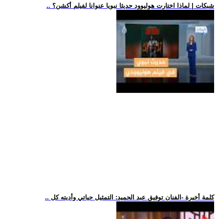
.. شبكات | لماذا اختارت هوليوود حديثا نبويا عنوانا لفيلم أكشن؟
.. كلمة أخيرة -الفنان توفيق عبد الحميد: التمثيل حياتي وأديته كل