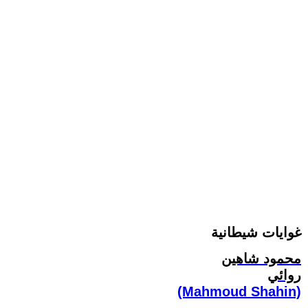
غوايات شيطانية
محمود شاهين
روائي
(Mahmoud Shahin)