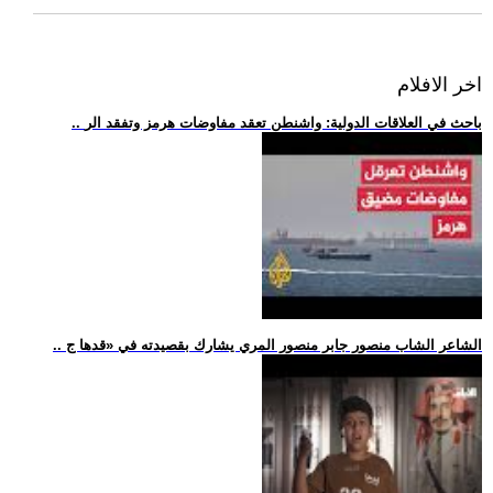
اخر الافلام
.. باحث في العلاقات الدولية: واشنطن تعقد مفاوضات هرمز وتفقد الر
.. الشاعر الشاب منصور جابر منصور المري يشارك بقصيدته في «قدها ج