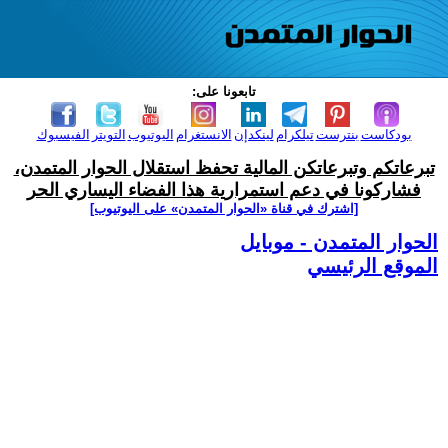
تابعونا على:
بودكاست
بنترست
تيلكرام
لينكدإن
الانستغرام
اليوتيوب
التويتر
الفيسبوك
تبرعاتكم وتبرعاتكن المالية تحفظ استقلال الحوار المتمدن،
فشاركونا في دعم استمرارية هذا الفضاء اليساري الحر
[اشترك في قناة ‫«الحوار المتمدن» على اليوتيوب]
الحوار المتمدن - موبايل
الموقع الرئيسي