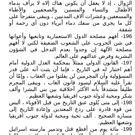
الزوال ، إذ لا يعقل أن يكونن هناك إلاه لا يرأف بدماء
الأطفال والنساء والمسنين والصحفيين والأطباء
والمسعفين وعشرات آلاف المدنيين ، ويبقى متفرجاً على
كل ما يجري من سفك دماء أبرياء دون أي رحمة أو
شفقة.
196- أفهم مصلحة الدول الاستعمارية وتابعيها وأعوانها
في شن الحروب على الشعوب الضعيفة لكني لا أفهم
مصلحة الآلهة إن وجدوا بعدم التدخل في الشؤون
البشرية وفرض عدالتهم على العالم.
197- القانون الدولي ممثلاً بمحكمة العدل الدولية أمام
أهم اختبار له في التاريخ ، فإما أن يثبت أنه على قدر
المسؤولية وأن المجرمين لن يفلتوا من العقاب ، وإمّا أن
نقرأ عليه السلام ليسود قانون الغاب ، ويبقى المجرم
طليقاً متشدقاّ بأنه الأكثر أخلاقية بين بني البشر! وألف
شكر ومحبة لدولة جنوب افريقيا وشعبها العظيم .
198- إلى متى يُلوى عنق التاريخ من قبل الأقوياء ، أليس
من قوة قادرة على ردع المعتدين وإعادة التاريخ إلى
مساره الصحيح . ألف تحية ومحبة لدولة جنوب افريقيا
وشعبها العظيم.
199- مائة يوم من أفظع قتل وتدمير مارسته اسرائيل