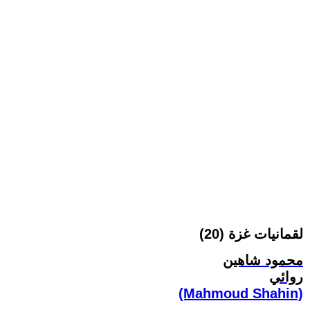
لقمانيات غزة (20)
محمود شاهين
روائي
(Mahmoud Shahin)