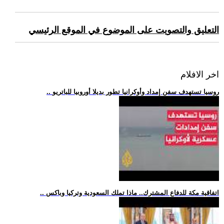
التعليق والتصويت على الموضوع في الموقع الرئيسي
اخر الافلام
.. روسيا تستهدف سفن إمداد وأوكرانيا تطور بديلا أوروبيا للباتريو
.. اتفاقية مكة للدفاع المشترك.. ماذا تملك السعودية وتركيا وباكس