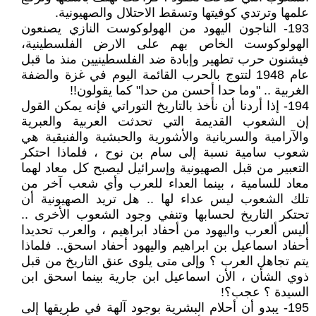
علمها وترتدي كوفيتها وتسقط الاحتلال والصهيونية.
193- الناجون اليهود من الهولوكوست النازي يصنعون
الهولوكوست الخاص بهم على الارض الفلسطينية،
فيشنون حرب تطهير وإبادة ضد الفلسطينيين منذ ما قبل
عام 1948 لتتوج بالحرب القائمة اليوم في غزة والضفة
الغربية .. "وما حدا أحسن من حدا" كما يقولون!!
194- إذا أردنا أن نأخذ بالتاريخ التوراتي فإنه يمكن القول
إن الشعوب القديمة التي تحدثت العربية والعبرية
والآرامية والسريانية والأشورية والحبشية والفنيقية هي
شعوب سامية نسبة إلى سام بن نوح ، فلماذا احتكر
التعبير من قبل الصهيونية وإسرائيل ليصبح كل معاد لهما
معاد للسامية ، بينما العداء للعرب وأي شعب آخر من
تلك الشعوب ليس عداء لها .. هل تريد الصهيونية أن
تحتكر التاريخ لحسابها وتنفي وجود الشعوب الأخرى ..
أليس ألعرب واليهود من أحفاد ابراهيم ، والعرب تحديدا
أحفاد اسماعيل بن ابراهيم واليهود أحفاد اسحق.. فلماذا
يتم تجاهل العرب ؟ وإلى متى يلوى عنق التاريخ من قبل
ذوي الشأن ، الأن اسماعيل ابن جارية بينما اسحق ابن
السيدة ؟ عجب؟!
195- يبدو أن أحلام البشرية بوجود آلهة في طريقها إلى