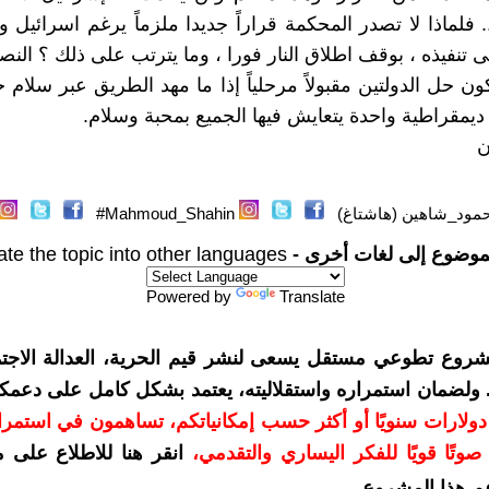
 فلماذا لا تصدر المحكمة قراراً جديدا ملزماً يرغم اسرائيل و
 تنفيذه ، بوقف اطلاق النار فورا ، وما يترتب على ذلك ؟ النص
 يكون حل الدولتين مقبولاً مرحلياً إذا ما مهد الطريق عبر سلام
 ديمقراطية واحدة يتعايش فيها الجميع بمحبة وسلام.
ن
مود_شاهين (هاشتاغ)
Mahmoud_Shahin#
موضوع إلى لغات أخرى -
ate the topic into other languages
Powered by
Translate
شروع تطوعي مستقل يسعى لنشر قيم الحرية، العدالة الاجتم
. ولضمان استمراره واستقلاليته، يعتمد بشكل كامل على دعمك
دعمكم بمبلغ 10 دولارات سنويًا أو أكثر حسب إمكانياتكم، تساهمون في استم
وتًا قويًا للفكر اليساري والتقدمي
،
انقر هنا للاطلاع على 
م هذا المشروع
.