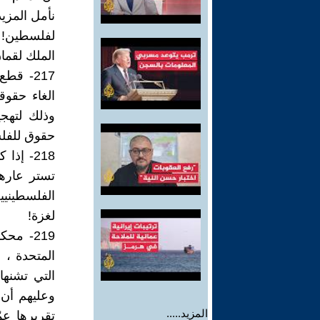
نأمل المزي
لفلسطين! ا
الملك لقما
217- ق
الغاء حقوق
وذلك لتهجي
حقوق للفل
218- إذ
تستر عارها
الفلسطينيي
لغزة!
219- م
المتحدة ، 
التي تشنه
وعليهم أن
المزيد.....
تقريرها عم