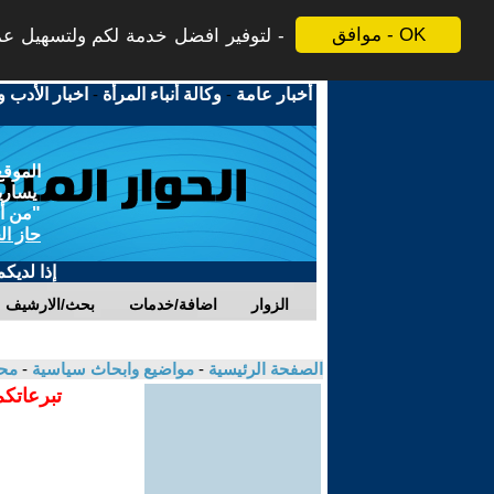
موافق - OK
لتوفير افضل خدمة لكم ولتسهيل عملي
أخبار عامة
-
وكالة أنباء المرأة
-
اخبار الأدب و
الموقع
يسارية
"من أج
حاز ال
إذا لديك
الزوار
اضافة/خدمات
بحث/الارشيف
الصفحة الرئيسية
-
مواضيع وابحاث سياسية
-
مح
تبرعاتكم