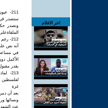
211- ع
اخر الافلام
وتصدر حكم
الملقاةعلى
212- رغ
أنه نص على
في مساعدات
الأكمل دو
بقدر مقبول
213- ل
لفلسطين و
غزة
بعد أن دمر
ونسائها ور
عدد الشهداء