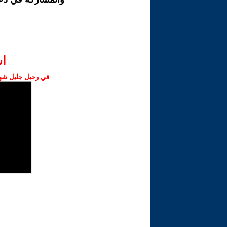
ا‫
في رحيل جليل شهبا