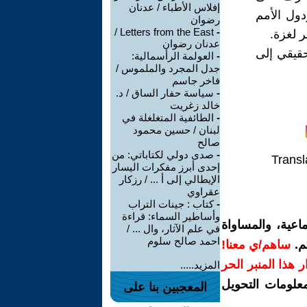
إفلاس الأطباء / عدنان
دول الأمم
رضوان
Letters from the East /
-
ر لغزة.
عدنان رضوان
 حقيقي إلى
-
العولمة الرأسمالية:
جدل المجرد والملموس /
فاخر جاسم
-
سياسة حفار الساق / د.
خالد زغريت
-
الطائفية المتغلغلة في
لبنان / حسين محمود
صالح
-
صدى دولي لكتاباتي: من
Transl
إحدى أبرز مفكرات اليسار
الإيطالي إلى أ ... / رزكار
عقراوي
-
كتاب : جينات التراب
وأساطير السماء: قراءة
اعية، والمساواة
في علم الآثار، وال ... /
احمد صالح سلوم
م.
ساهم/ي معنا!
رار هذا المنبر الحر
المزيد.....
معلومات التحويل
المعجبين بنا على