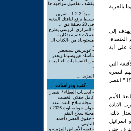
يكشف تفاصيل مواجهة حا
ا بالحرية
...
-
-مبدأ 2-2-1- ـ تمرين
بسيط يرفع لياقتك البدنية
في 20 دقيقة فق ...
-
المركزي الروسي يطرح
يهدف إلى
عملات فضية تذكارية
 المتحدة،
مستوحاة من -الكتاب ال
...
 على أية
-
غوتيريش يستحضر
مأساة هيروشيما ويحذر
من الانقسامات العالمية د
قنعة التي
...
هم لنصرة
المزيد.....
! " النصر
كتب ودراسات
-
ابجديات العطاء / انتصار
عة للأمم
كامل جفلان الخشت
-
مجلة سلاح النقد، عدد
ب الابادة
جوان-جويلية-اوت 2026 /
عدل ذلك،
مجلة سلاح النقد
-
حقوق العصر / أحمد
 اسرائيل
التاوتي
تعترف حتى
-
قصة الأمراض المزمنة و