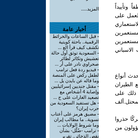
 وتأييداً
المزيد.....
لعمل على
لاستعماري
أخبار عامة
لمستعمرين
-
قبل الساعات والخرائط
لمستعمرين
الرقمية.. باحثة كويتية
تكشف كيف قرأ الع ...
 الاسباني
-
السعودية توثق أول حالة
تعشيش وتكاثر لطائر
صحراوي نادر على أر ...
-
فيديو ردة فعل ترامب
لطفل ركض على المنصة
حدث أنواع
وما قاله عن بايدن يل ...
 الطيران
-
مقتل جنديين إسرائيليين
وإصابة 4 أشخاص مع
ل ذلك على
تصعيد الغارات على ج ...
لمحتل.ألف
-
هل تستفيد السعودية من
حرب إيران؟
-
مضيق هرمز على أعتاب
مشتركًا حذروا
تسوية.. ما مطالب إيران
وما شروط الولايات ...
سؤولون من
-
ترامب -ضُلّل- بشأن
نقص الذخائر.. تقرير