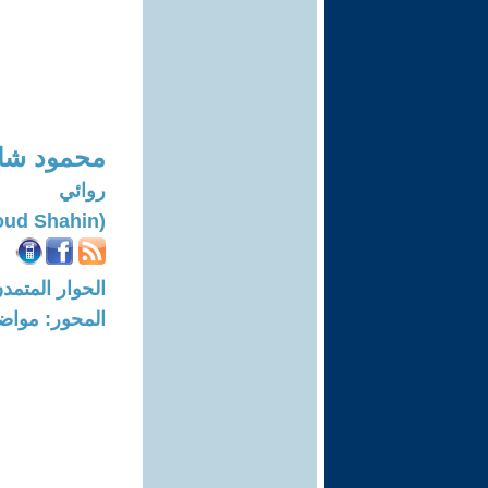
محمود شا
روائي
(Mahmoud Shahin)
الحوار المتمدن-العدد: 7884 - 24
المحور: مواض