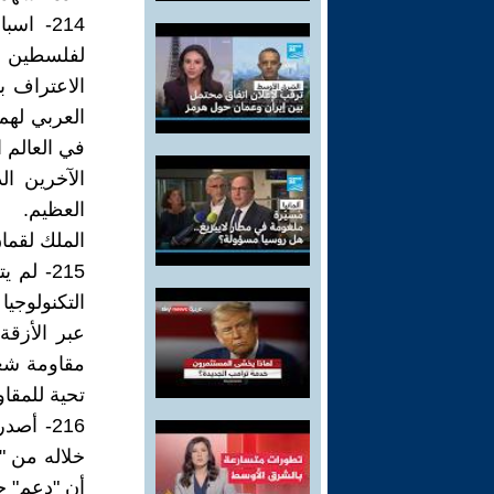
214- اس
لفلسطين إ
الاعتراف ب
العربي لهم
في العالم 
الآخرين ال
العظيم.
الملك لقما
215- لم
التكنولوج
عبر الأزقة
مقاومة شعب
تحية للمقا
خلاله من "
أن "دعم" حك