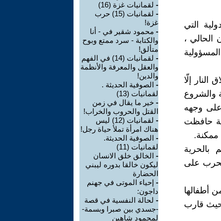
-
لقمانيات غزة (16)
-
لقمانيات (15) حرب
غزة!
ولية التي
-
محمود شقير في - أنا
القرن الحالي ،
والكتابة - سرد ممتع وبوح
متألق!
لمسؤولية
-
لقمانيات (14) في الفهم
والعقل والمعرفة والأنظمة
والدين!
لنار إلّا
-
الصوفية الحديثة .
ة والشروع
لقمانيات (13)
-
خير ما يقال في زمن
على وجهه
القتل والحروب والخراب!
-
لقمانيات (12) ليس
مة حافظت
هناك امرأة تملأ حياة رجل!
 ممكنة.
-
الصوفية الحديثة.
لقمانيات (11)
 بالحرية
-
الخالق خلق الانسان
لحرب على
ليكون خالقا بدوره ليبني
الحضارة
-
إحياء الموتى في جهنم
ن أطفالها
داجون:
-
لحالة النفسية في قصة
 حيث قارب
-جسدي بين صبرا وبسمة-
لمحمود شاهين