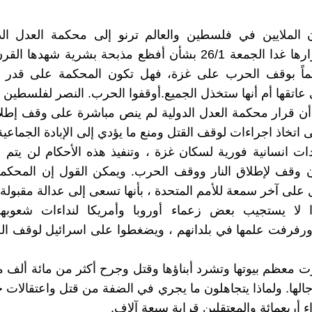
يون الملايين في فلسطين والعالم ترنو إلى محكمة العدل الد
ستصدر قرارها غدا الجمعة 26/1 بشأن أفظع مذبحة بشرية شهدها 
اً بوقف الحرب على غزة، فهل تكون المحكمة على قدر ا
 عاتقها أم أنها ستخذل الجميع.أوقفوا الحرب. النصر لفلسطين
م أن قرار محكمة العدل الدولية لم ينص مباشرة على وقف إطلاق ا
 اتخاذ اجراءات لوقف القتل ومنع ما يؤدي إلى الإبادة الجماعي
 انسانية فورية لسكان غزة ، وتنفيذ هذه الأحكام لن يتم 
ن وقف لإطلاق النار ووقف الحرب. ويمكن القول إن المحك
 على آخر سمعة للأمم المتحدة ، بأنها تسعى إلى عدالة مقبولة
ماذا لا يستجيب بعض زعماء أوروبا وأمريكا لنداءات شعوبهم
رفرفت علمها في بلدانهم ، ويضغطوا على اسرائيل لوقف ا
ت معظم بيوتها وتشرد أبناؤها وقتل وجرح أكثر من مائة ألف م
جالها. ولماذا يتجاهلون ما يجري في الضفة من قتل واعتقالات
 أربعمائة والمعتقلين قرابة سبعة آلاف.