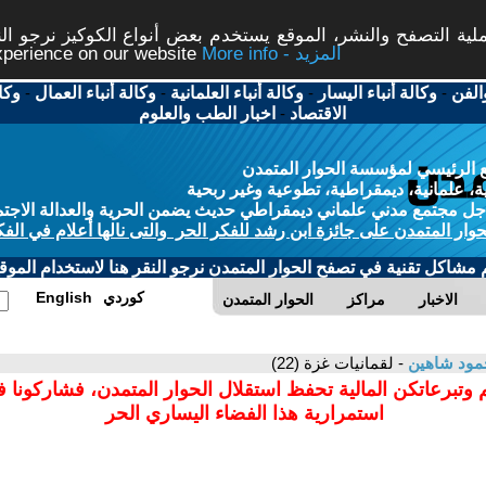
ة التصفح والنشر، الموقع يستخدم بعض أنواع الكوكيز نرجو النق
More info - المزيد
experience on our website
الفن
-
وكالة أنباء اليسار
-
وكالة أنباء العلمانية
-
وكالة أنباء العمال
-
وكا
الاقتصاد
-
اخبار الطب والعلوم
 الرئيسي لمؤسسة الحوار المتمدن
، علمانية، ديمقراطية، تطوعية وغير ربحية
ل مجتمع مدني علماني ديمقراطي حديث يضمن الحرية والعدالة الاجتم
حوار المتمدن على جائزة ابن رشد للفكر الحر والتى نالها أعلام في الفك
م مشاكل تقنية في تصفح الحوار المتمدن نرجو النقر هنا لاستخدام الموقع
كوردي
English
الاخبار
مراكز
الحوار المتمدن
مود شاهين
- لقمانيات غزة (22)
 وتبرعاتكن المالية تحفظ استقلال الحوار المتمدن، فشاركونا 
استمرارية هذا الفضاء اليساري الحر