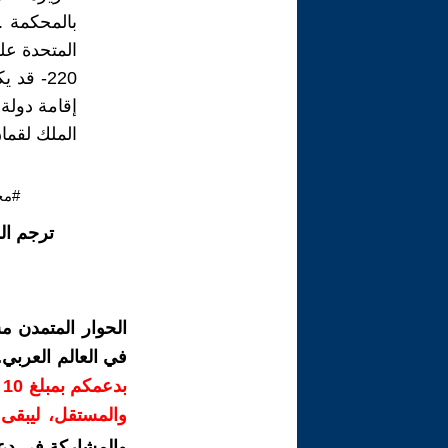
بالمحكمة ..
المتحدة على
220- قد
إقامة دولة
الملك لقما
#مح
ترجم ال
الحوار المتمدن م
في العالم العربي
ب
والمستقل، ليبقى ص
والمشاركة في دع