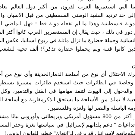
بانيا التي استعمرها العرب لقرون من أكثر دول العالم تعاطفاً
لى حد ترديد النشيد الوطني الفلسطيني من قبل الاسبان وا
دولة فلسطينية وهذا ما لم تفعله دولة قط ! فهل للماضي ا
 دور في ذلك ، حيث يقال إن المستعمرين العرب كانوا أكثر ا
انسانية وحملة حضارة ما تزال ماثلة في ربوع اسبانيا، عكس ا
ذين كانوا قتلة ولم يحملوا حضارة تذكر؟! ألف تحية للشعب
ن
 يترك الاحتلال أي نوع من أسلحة الدمارالحديثة وأي نوع من أ
يا وخاصة في الطائرات حيث استخدم طائرات مسيرة تستطيع
 والدخول إلى البيوت لتنفذ مهامها في القتل والتدمير، وك
ية لا تملك من الأسلحة ما يستحق الذكرمقارنة مع أسلحة ا
ومة الباسلة والنصر لها ولغزة وفلسطين.
216- أصدر أكثر من 800 مسؤول أمريكي وبريطاني وأوروبي بيانًا 
تداعيات " دعم بلدانهم لإسرائيل في سياستها بغزة وحذر الم
وماتهم لإسرائيل قد يرقى لـ"انتهاك" خطير للقانون الدولي!