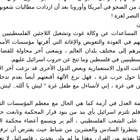
د من الصحو في أمريكا وأوروبا بعد أن ازدادت مطالبات شعوبهم
لنصر لغزة !
ن
طع المساعدات عن وكالة غوث وتشغيل اللاجئين الفلسطينيين 
هم في العودة والتعويض والإغاثة التي اٌقرتها مؤسسات الأمم
رهم إلى مختلف بلدان العالم ، وبمعنى آخر محاولة للقضاء
سطينيين في فلسطين وما نتج عن حروب اسرائيل عليهم.
ا كانت الدول الاستعمارية وبعض الدول الأخرى قد نزعت آخر الأ
 حول حرب غزة ، فهل نزع الآلهة أقنعتهم أيضاً بعدم تدخل
ن في غزة ، إني لأتساءل مع طفل غزة " ليش يا ألله.. ليش؟
حكمة العدل في أزمة كما هي الحال مع معظم المؤسسات التاب
فلم تلتزم اسرائيل بأي بند من بنود قرار المحكمة وتابعت حر
ا على الشعب الفلسطيني ، ألم ير ويسمع أعضاء محكمة ال
 ينتظروا السادس والعشرين من شباط حيث يفترض أن ترفع
ّا نفذته من القرار، وهذا ما لم ولن يحدث ، فإسرائيل لا 