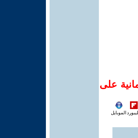
انية على
يبورد
الموبايل