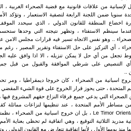
ل لإسبانية من علاقات قانونية مع قضية الصحراء الغربية ، الت
حدة سنويا ضمن اللجنة الرابعة لتصفية الاستعمار ، وتؤكد الأم
 اخضاع المنطقة للقانون الدولي ، الذي سيحدد الموقف 
ندما سينظم الاستفتاء ، وتظهر نتيجته التي وحدها ستحسم
للصحراء .. وهو نفس الاتجاه تسير فيه قرارات مجلس الامن عن
اء ، أي التركيز على حل الاستفتاء وتقرير المصير ، رغم م
 تجعل من أي حل لا يمكن تنزيله ، الا اذا وافق عليه الج
أي التنصيص على شرطي الموافقة والقبول من قبل جميع
..
وج اسبانية من الصحراء ، كان خروجا ديمقراطيا ، ومر ت
مم المتحدة ، حتى يحوز قرار الخروج على قوة الشيء المقضي ب
الصحراء التي يدعي جميع فرقاء النزاع حقهم المشروع فيها 
 مساطر الأمم المتحدة ، عند تنظيمها لنزاعات مماثلة كقض
الشرقية Le Timor Oriental ، بل ان خروج اسبانية من الصحراء ، 
ية مدريد الثلاثية التوقيع ، وهي اتفاقية لم تحظى بعناية الأمم
ها منذ يومها الأول ، لأنها اتفاقية تتعارض مع القانون الدولي ، 