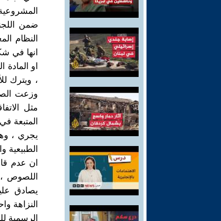
المشروعية ا
ضمن اللجنة
النظام المغ
انها في شك
او المادة 
، ويترك لل
وزعت الصحر
مثل الاتفا
المتبعة في
يجري ، وهو 
الطبيعية وال
ان عدم قان
اللصوص ، ف
يصادق عليه
النزاهة واح
الرسمية للد