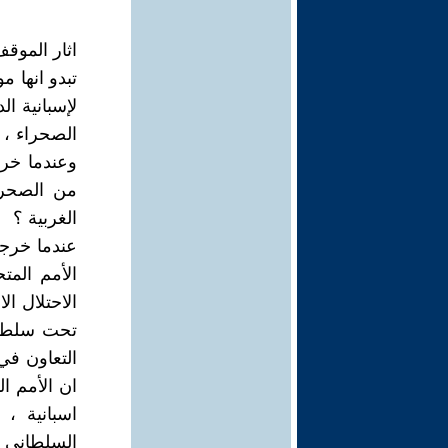
اثار الموق
تبدو انها م
لإسبانية ا
الصحراء ، 
وعندما خرج
من الصحراء
الغربية ؟
عندما خرج
الأمم المت
الاحتلال ال
التعاون في
السلطاني ك