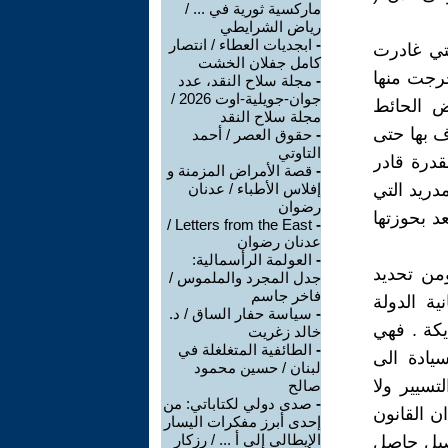
ماركسية ثورية في ... /
رياض الشرايطي
-
ابجديات العطاء / انتصار
لتي غادرت
كامل جفلان الخشت
خرجت منها
-
مجلة سلاح النقد، عدد
جوان-جويلية-اوت 2026 /
ض الحائط
مجلة سلاح النقد
تفاقية لم تعترف بها حتى
-
حقوق العصر / أحمد
التاوتي
قدرة قادر
-
قصة الأمراض المزمنة و
دريد التي
إفلاس الأطباء / عدنان
رضوان
د بحوزتها
Letters from the East /
-
عدنان رضوان
-
العولمة الرأسمالية:
ومن تحديد
جدل المجرد والملموس /
فاخر جاسم
ية الدولة
-
سياسة حفار الساق / د.
يكة . فهي
خالد زغريت
-
الطائفية المتغلغلة في
سيادة الى
لبنان / حسين محمود
تسيير ولا
صالح
-
صدى دولي لكتاباتي: من
ان القانون
إحدى أبرز مفكرات اليسار
الإيطالي إلى أ ... / رزكار
حصيل حاصل