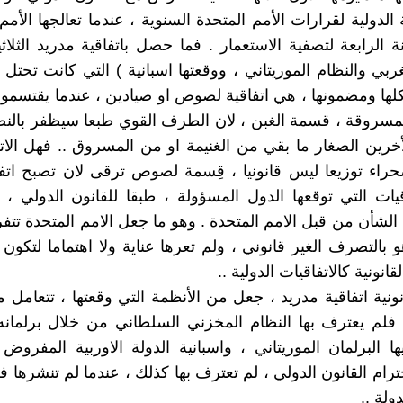
لدولية لقرارات الأمم المتحدة السنوية ، عندما تعالجها الأمم 
 الرابعة لتصفية الاستعمار . فما حصل باتفاقية مدريد الثلاثي
ربي والنظام الموريتاني ، ووقعتها اسبانية ) التي كانت تحتل 
لها ومضمونها ، هي اتفاقية لصوص او صيادين ، عندما يقتسمو
المسروقة ، قسمة الغبن ، لان الطرف القوي طبعا سيظفر بالنص
أخرين الصغار ما بقي من الغنيمة او من المسروق .. فهل الاتف
اء توزيعا ليس قانونيا ، قِسمة لصوص ترقى لان تصبح اتفا
قيات التي توقعها الدول المسؤولة ، طبقا للقانون الدولي ،
 الشأن من قبل الامم المتحدة . وهو ما جعل الامم المتحدة تتف
بالتصرف الغير قانوني ، ولم تعرها عناية ولا اهتماما لتكون له
قانونية كالاتفاقيات الدولية ..
ونية اتفاقية مدريد ، جعل من الأنظمة التي وقعتها ، تتعامل م
لم يعترف بها النظام المخزني السلطاني من خلال برلمانه 
ا البرلمان الموريتاني ، واسبانية الدولة الاوربية المفرو
ترام القانون الدولي ، لم تعترف بها كذلك ، عندما لم تنشرها ف
ولة ..