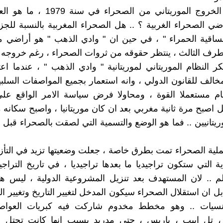
اذن وقبل الخروج الموريتاني من الصحراء ف
ي الصحراء الغربية ؟ .. هل الصحراء المغربية بالنسبة للجز
لساقية الحمراء " ، في حين ان " وادي الذهب " هو أراضي مور
لطرف الثالث ، ينتظر حقوقه من ثروات الصحراء ، رغم خروجه من
كر النظام الموريتاني لموريتانية " وادي الذهب " ، عندما اعت
خالف للقانون الدولي ، وانه استعمار بجميع المواصفات السلبي
م مستعملا القوة ، ومحاولا فرض سياسة الامر الواقع على
 اصبح مرة ثانية مغربي بعد ان كان موريتانيا ، واصبح سكانه م
ملية الصحراء تمت بطرق خاصة ، جعلت وضعيتها تزيد في التأز
ة التي ستكون تراجيديا ما بعدها تراجيديا ، في تاريخ التراجي
لم .. لان المستهدف بعد تنزيل المشروعية الدولية ، ليس ه
ل ان استقلال الصحراء سيكون المدخل لتغيير التاريخ وتغيير الج
جنسيات .. وهو مخطط مخدوم شاركت فيه كبريات العواصم
 تل ابيب ، باريس ، حتى مدريد بسبب انها كانت تحتل ا