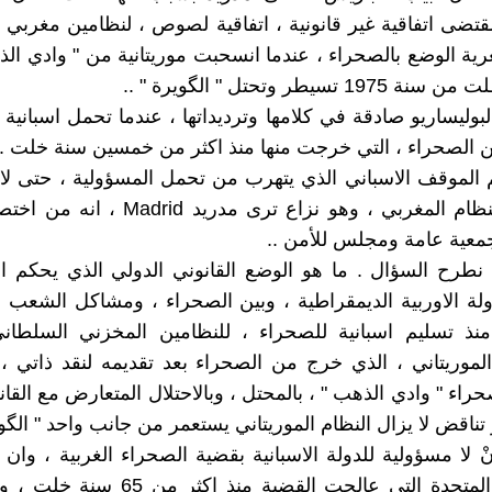
قتضى اتفاقية غير قانونية ، اتفاقية لصوص ، لنظامين مغربي م
عرية الوضع بالصحراء ، عندما انسحبت موريتانية من " وادي ال
بوليساريو صادقة في كلامها وترديداتها ، عندما تحمل اسبانية 
عن الصحراء ، التي خرجت منها منذ اكثر من خمسين سنة خلت ..
الموقف الاسباني الذي يتهرب من تحمل المسؤولية ، حتى لا
نزاع مع النظام المغربي ، وهو نزاع ترى مدريد 
جمعية عامة ومجلس للأمن ..
 نطرح السؤال . ما هو الوضع القانوني الدولي الذي يحكم ال
دولة الاوربية الديمقراطية ، وبين الصحراء ، ومشاكل الشعب
منذ تسليم اسبانية للصحراء ، للنظامين المخزني السلطاني
موريتاني ، الذي خرج من الصحراء بعد تقديمه لنقد ذاتي ، 
راء " وادي الذهب " ، بالمحتل ، وبالاحتلال المتعارض مع القان
تناقض لا يزال النظام الموريتاني يستعمر من جانب واحد " الگوي
ْ لا مسؤولية للدولة الاسبانية بقضية الصحراء الغربية ، وان 
هي للأمم المتحدة التي عالجت القضية منذ اكثر