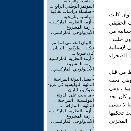
سياسية وتاريخية .
المؤتمر الوطني الرابع ...
-
سلسلة دراسات ثقافية
 وان كانت
سياسية وتاريخية
-
أزمة النظرية الماركسية
ف الحقيقي
. أزمة المشروع
سبانية من
الأيديولوجي الماركسي .
...
رون خلت ،
-
البيان الختامي لمؤتمر -
 لإسبانية
تيكاد - بطوكيو – اليابان ،
كان ضربة ...
ف الصحراء
-
أزمة النظرية الماركسية
. أزمة المشروع
الأيديولوجي الماركسي .
ط من قبل
...
-
فشل الدولة المزاجية
 وهي تحت
التائهة البوليسية في غزوة
بية ، وهي
طوكيو باليابان ...
-
ما يجب على الدولة
 يكن يجد معارضة من قبل مدريد Madrid ، بل كان يجد
البوليسية ، المزاجية ،
ا لا ننسى
التائهة ، المارقة ، ...
-
أزمة النظرية الماركسية
 ، فان الصحراء كانت تحكمها
. أزمة المشروع
ي ايده النظام المخزني
الأيديولوجي الماركسي .
...