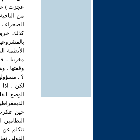
عجزت ) عن 
من الناحية
الصحراء ، 
كذلك خروج
الأنظمة ال
مغربيا .. 
وقعتها . و
؟ . مسؤولية
لكن . اذا 
الوضع القا
الديمقراطي
حين تنكرت 
النظامين ا
تتكلم عن ال
الدولي تجاه