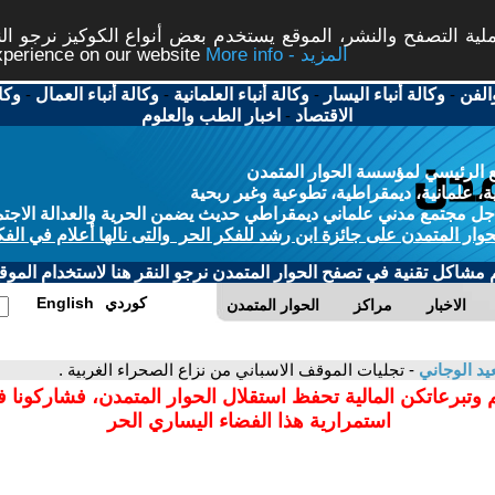
ة التصفح والنشر، الموقع يستخدم بعض أنواع الكوكيز نرجو النق
More info - المزيد
experience on our website
الفن
-
وكالة أنباء اليسار
-
وكالة أنباء العلمانية
-
وكالة أنباء العمال
-
وكا
الاقتصاد
-
اخبار الطب والعلوم
 الرئيسي لمؤسسة الحوار المتمدن
، علمانية، ديمقراطية، تطوعية وغير ربحية
ل مجتمع مدني علماني ديمقراطي حديث يضمن الحرية والعدالة الاجتم
حوار المتمدن على جائزة ابن رشد للفكر الحر والتى نالها أعلام في الفك
م مشاكل تقنية في تصفح الحوار المتمدن نرجو النقر هنا لاستخدام الموقع
كوردي
English
الاخبار
مراكز
الحوار المتمدن
د الوجاني
- تجليات الموقف الاسباني من نزاع الصحراء الغربية .
 وتبرعاتكن المالية تحفظ استقلال الحوار المتمدن، فشاركونا 
استمرارية هذا الفضاء اليساري الحر