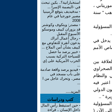
استخباراتية؟.. بكين تبحث
وريتاني ،
في -البصمة الإسرا ...
-
مدفيديف يتوقع لأرمينيا
ذهب " سنة
مصير جورجيا في عام
2008
-
مصدر: ويتكوف وكوشنر
المسؤولية
قد يزوران كييف وموسكو
الأسبوع المقبل
-
رجال أعمال أتراك
 يدخل في
يدعون أنقرة للتفاوض مع
Madrid ، انه من اختصاص الأمم
كييف بشأن أمن الملاح ...
-
خبير يرصد ما حصل
للسياحة التركية بسبب
الحرب الأمريكية على إي
علاقة بين
...
 الصحراوي
-
فيديو يرصد واقعة صادمة
على باب مسجد في
 والنظام
مصر.. وتحرك عاجل من ا
اعتبر فيه
...
ون الدولي
المزيد.....
رة " ..
كتب ودراسات
المسؤولية
-
حين استيقظ رأس المال
داخل الإنسان .. قراءة
 من 65 سنة خلت ، والى الآن (