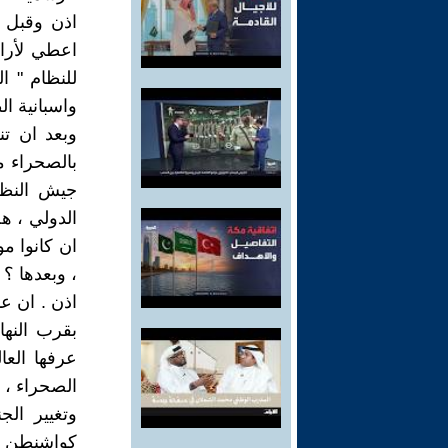
اعطي لأراض
للنظام " ا
واسبانية ا
وبعد ان تن
بالصحراء م
جيش النظا
الدولي ، هل
، وبعدها ؟
اذن . ان ع
بقرب النهاي
عرفها العا
الصحراء ، ب
وتغيير ال
كواشنطن ،