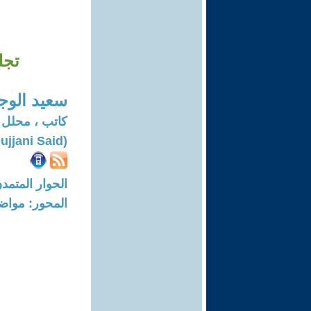
تجل
سعيد الوج
كاتب ، محلل
(Oujjani Said)
الحوار المتمدن-العدد: 8099 - 24
المحور: مواض