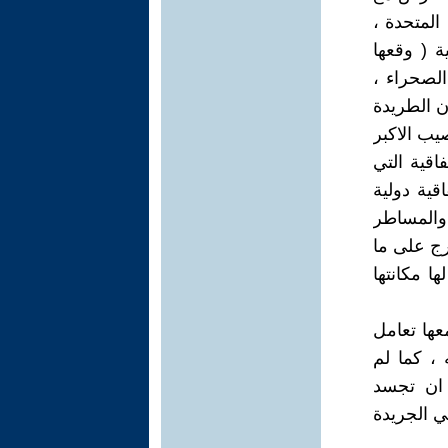
المتحدة ،
ة ( وقعها
الصحراء ،
ن الطريدة
يب الاكبر
اقية التي
قية دولية
 والمساطر
رج على ما
ا مكانتها
عها تعامل
، كما لم
ض ان تجسد
ي الجريدة