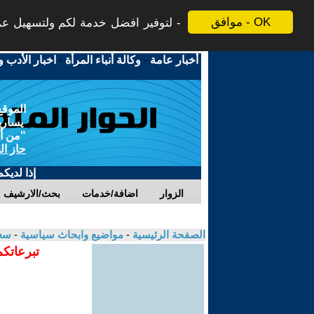
موافق - OK
لتوفير افضل خدمة لكم ولتسهيل عملي
أخبار عامة
-
وكالة أنباء المرأة
-
اخبار الأدب و
الموقع
يسارية
"من أج
حاز ال
إذا لديك
الزوار
اضافة/خدمات
بحث/الارشيف
الصفحة الرئيسية
-
مواضيع وابحاث سياسية
-
سعي
تبرعاتكم