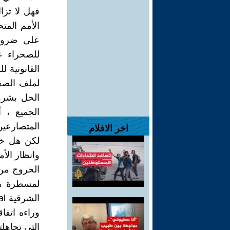
فهل لا تزا
الأمم المت
على ضرورة
للصحراء ع
القانونية 
لملف الصحر
الحل بشروط
الجميع ، 
المتصارعين 
اخر الافلام
لكن هل خر
وانظار الأ
الخروج من 
لمسطرة من
وراءه اتفاق
التي تجاهلت