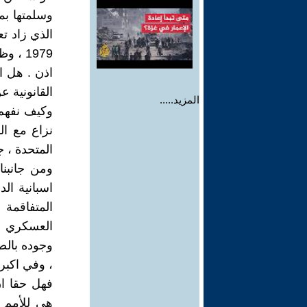
وسلمتها بم
الذي زاد ت
1979 ، وظلت من سنة 1975 تسيطر وتحتل " الگويرة " ..
اذن . هل ال
القانونية 
المزيد.....
وكيف نفهم 
المتحدة ، 
ومن جانبنا
اسبانية ال
المتفاقمة 
العسكري ال
وجوده بالصح
، وفي اكبر 
فهل حقا ان