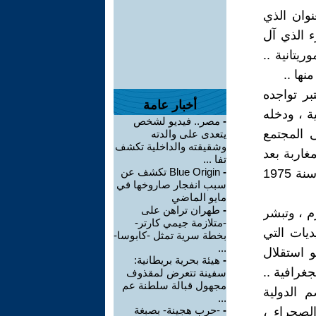
ي سنة 1979 ، ما هو العنوان الذي
ء الذي آل
يتانية ..
ها ..
بر تواجده
أخبار عامة
ة ، ودخله
-
مصر.. فيديو لشخص
 المجتمع
يتعدى على والدته
وشقيقته والداخلية تكشف
غاربة بعد
تفا ...
-
Blue Origin تكشف عن
ان كانوا موريتانيين .. فما هو الوضع والتسمية التي لصقت بالصحراء قبل سنة 1975
سبب انفجار صاروخها في
مايو الماضي
-
طهران تراهن على
م ، وتبشر
-متلازمة جيمي كارتر-
ديات التي
بخطة سرية تمثل -كابوسا-
...
و استقلال
-
هيئة بحرية بريطانية:
غرافية ..
سفينة تتعرض لمقذوف
مجهول قبالة سلطنة عم
 الدولية
...
-
-حرب هجينة- بصبغة
لصحراء ،