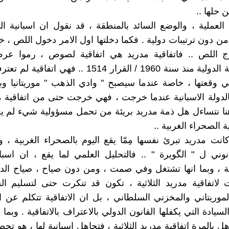
حلها ..
 العملية ، والوضع السائد بالمنطقة ، قد نقول ان اسبانية ا
من دون ترتيبات دولية . فكما دخلتها اول الامر دخول اللص ، 
 اللص .. فاتفاقية مدريد هي اتفاقية لصوص ، رموا عر
بالمشروعية الدولية منذ سنة 1960 / القرار 1514 .. فهي ا
تي وقعتها ، خاصة عندما سيصبح " وادي الذهب " موريتانيا وب
فالدولة الاسبانية عندما خرجت ، فهي خرجت حتى من اتفاقية م
هنا نتساءل هل ذمة مدريد بريئة من تحمل مسؤولية شيء لم يع
 الصحراء الغربية ..
كانت مدريد تبرئ نفسها مِمّا يقع اليوم بالصحراء الغربية ، 
نوني ل " الگويرة " .. فالتحليل العلمي لما يقع ، ان اسبان
ة ، وبما انها تشتغل وفي صمت ، ومن دون صياح ، صياح الد
لاتفاقية مدريد الثلاثية ، تكون قد تنكرت حتى لتسليم ال
لموريتاني والمخزني السلطاني ، بل ان الاتفاقية تتكلم عن ال
سيادة التي يكفلها القانون الدولي بالاعتراف بالاتفاقية . وبما 
ل بالمرة اتفاقية مدريد الثلاثية ، فتجاهل اسبانية لها ، هو ت