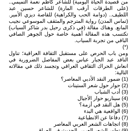
من قصيدة الحياة اليومية) للشاعر كاظم نعمة التميمي..
(على الطرقات أرقب المارة) للشاعر حسين عبد
اللطيف.. (دوامة الحب والكراهية) للقاصة ديزي الأمير.
(تماس المدن) رواية المترجم والمثقف الموسوعي نجيب
المانع. وهناك مقالة (في ذكرى رحيل بدر شاكر السياب)
تكتسب هذه المقالة أهمية خاصة حول الجوهر الصافي
الباقي من تجربة السياب.
(*)
ومن باب الحرص على مستقبل الثقافة العراقية؛ تناول
الناقد عبد الجبار عباس بعض المفاصل الضرورية في
انعاش الحراك الثقافي العراقي وتجسد ذلك في مقالاته
التالية:
(1) ضمور النقد الأدبي المعاصر؟
(2) حوار حول شعر الستينات
(3) أدب الشباب
(4) سيناريو حوار الأجيال
(5) هل النقد في أزمة؟
(6) الواقعية هي البدء
(7) دفاعا عن الانطباعية
(8) اتجاهات الشعر العربي المعاصر
(9) تطور الشعر العربي الحديث في العراق