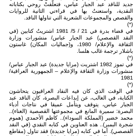
جديد للناقد عبد الجبار عباس، فتعلّقتْ روحي بكتاباته
النقدية، واستعنتُ بها في قراءتي الثانية للروايات
والقصص والمجموعات الشعرية التي تناولها الناقد.
(*)
في قضاء بدرة في 21 / 5/ 1981 اشتريتُ كتابين (في
النقد القصصي) عبد الجبار عباس/ منشورات وزارة
الثقافة والإعلام/ 1980، و(جماليات المكان) غاستون
باشلار ترجمة غالب هلسا.
(*)
في تموز 1982 اشتريت (مرايا جديدة) عبد الجبار عباس/
منشورات وزارة الثقافة والإعلام – الجمهورية العراقية/
1981
(*)
في الوقت الذي كان فيه النقاد العراقيون يتحاشون
الكتابة، في الغالب، عن إبداعات البصرة، كان الناقد عبد
الجبار عباس، يتوقف ويتأمل عميقا في نتاجات أدباء
البصرة: سميرة المانع في مجموعتها القصصية (الغناء)..
محمد خضير (المملكة السوداء).. كاظم الأحمدي (هموم
شجرة البمبر).. هذه العناوين في كتابه النقدي (في النقد
القصصي). أما في كتابه (مرايا جديدة) فقد تناول (مقاطع