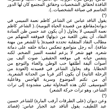
النافذة لحقائق الشخصيات وحقائق المجتمع كان لها الدور
الحاسم في صياغة الشخصيات..).
(*)
يقول الناقد عباس عن الشاعر كاظم نعمة التميمي في
ديوانه(مقاطع من قصيدة الحياة اليومية)..( الشاعر كاظم
نعمة التميمي لا يحاول ( أن يكون عند حسن ظن السادة
النقاد، أن يتقن اللعبة من ذيولها) فموقفه المتهكم من
مطالب النقاد المتقلبة تحدده قصيدة( يا للشعر من مهنة
شاقة). أنه رجل متواضع تنعكس دماثة خلقه على دماثة
شعره. فهو شعر لا يزعم لنفسه التميز الضخم. لكنه
يتنفس حياته في موقعه الحقيقي: صوت أليف بين
أصوات أليفة أطلقها حب الوطن والغناء والتوجع من
الخطايا. وقد يحاول الشاعر في قصيدته (العودة من
الرحلة الثانية) أن يكون أكثر قربا من الحداثة الشعرية.
أي من تكتم الموضوع وسرية الهاجس وفاعلية
الموسيقى. لكن هذه المحاولة تبقى مشدودة إلى تراث
الشاعر، وهو تراث حركة الشعر)
(*)
وعن ديوان (على الطرقات أرقب المارة) للشاعر حسين
عبد اللطيف، يقول الناقد عبد الجبار عباس: (قصائد