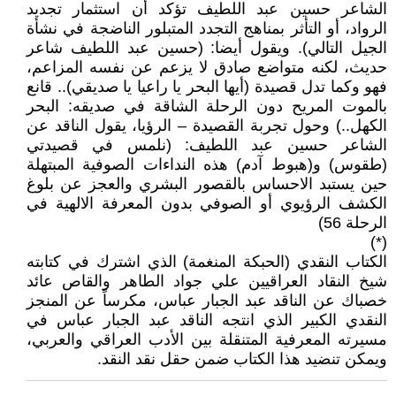
الشاعر حسين عبد اللطيف تؤكد أن استثمار تجديد
الرواد، أو التأثر بمناهج التجدد المتبلور الناضجة في نشأة
الجيل التالي). ويقول أيضا: (حسين عبد اللطيف شاعر
حديث، لكنه متواضع صادق لا يزعم عن نفسه المزاعم،
فهو وكما تدل قصيدة (أيها البحر يا راعيا يا صديقي).. قانع
بالموت المريح دون الرحلة الشاقة في صديقه: البحر
الكهل..) وحول تجربة القصيدة – الرؤيا، يقول الناقد عن
الشاعر حسين عبد اللطيف: (نلمس في قصيدتي
(طقوس) و(هبوط آدم) هذه النداءات الصوفية المبتهلة
حين يستبد الاحساس بالقصور البشري والعجز عن بلوغ
الكشف الرؤيوي أو الصوفي بدون المعرفة الالهية في
الرحلة 56)
(*)
الكتاب النقدي (الحبكة المنغمة) الذي اشترك في كتابته
شيخ النقاد العراقيين علي جواد الطاهر والقاص عائد
خصباك عن الناقد عبد الجبار عباس، مكرساً عن المنجز
النقدي الكبير الذي انتجه الناقد عبد الجبار عباس في
مسيرته المعرفية المتنقلة بين الأدب العراقي والعربي،
ويمكن تنضيد هذا الكتاب ضمن حقل نقد النقد.