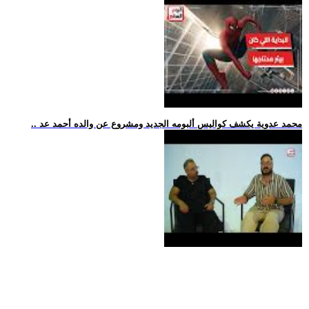
.. محمد عدوية يكشف كواليس ألبومه الجديد ومشروع عن والده أحمد عد