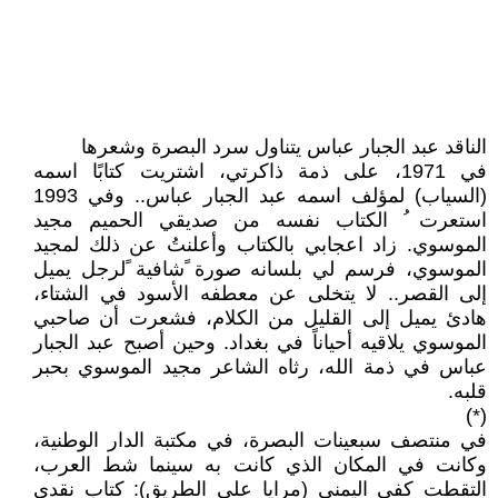
الناقد عبد الجبار عباس يتناول سرد البصرة وشعرها
في 1971، على ذمة ذاكرتي، اشتريت كتابًا اسمه
(السياب) لمؤلف اسمه عبد الجبار عباس.. وفي 1993
استعرت ُ الكتاب نفسه من صديقي الحميم مجيد
الموسوي. زاد اعجابي بالكتاب وأعلنتُ عن ذلك لمجيد
الموسوي، فرسم لي بلسانه صورة ًشافية ًلرجل يميل
إلى القصر.. لا يتخلى عن معطفه الأسود في الشتاء،
هادئ يميل إلى القليل من الكلام، فشعرت أن صاحبي
الموسوي يلاقيه أحياناً في بغداد. وحين أصبح عبد الجبار
عباس في ذمة الله، رثاه الشاعر مجيد الموسوي بحبر
قلبه.
(*)
في منتصف سبعينات البصرة، في مكتبة الدار الوطنية،
وكانت في المكان الذي كانت به سينما شط العرب،
التقطت كفي اليمنى (مرايا على الطريق): كتاب نقدي