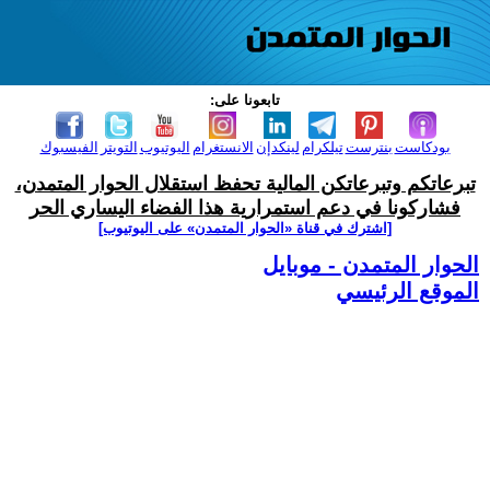
تابعونا على:
بودكاست
بنترست
تيلكرام
لينكدإن
الانستغرام
اليوتيوب
التويتر
الفيسبوك
تبرعاتكم وتبرعاتكن المالية تحفظ استقلال الحوار المتمدن،
فشاركونا في دعم استمرارية هذا الفضاء اليساري الحر
[اشترك في قناة ‫«الحوار المتمدن» على اليوتيوب]
الحوار المتمدن - موبايل
الموقع الرئيسي