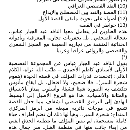
(10) النقد القصصي العراقي
(11) القصة والنقد بين المصطلح والإبداع
(12) أضواء على بحوث ملتقى القصة الأول
(13) خواطر في القصة
هذه العناوين لم يتعامل معها الناقد عبد الجبار عباس،
بعجالة الصحفي.. بل بحفريات تجاربه المعرفية وبأدواته
الحداثية المنبثقة من تجاربه العميقة مع المنجز الشعري
والقصصي والروائي عراقيا وعربيا.
(*)
يقول الناقد عبد الجبار عباس عن المجموعة القصصية
الأولى لأستاذي كاظم الأحمدي – طيّب الله ثراه- الكلام
التالي: (تجسدت قدرات المؤلف في قصته الجيدة (هموم
شجرة البمبر).. فلا ضجيج، ولا افتعال، بل ايقاع مأنوس
تتكشف به الصورة شيئا فشيئا، وأسلوب يمتاز بالانسياق
والمتانة والانسياب. هذا هو النزوع الأصيل إلى البسيط
الهادئ إلى الترقيق القصصي الشفاف مما جعل القصة
تتسع في موجات دائرية منبعثة من الرمز المركزي
المنداح: شجرة البمبر.. وهيأ لها ذلك أن تضم أطراف حياة
كاملة منسجمة، لم ينس المؤلف ما يتطلبه الحذق الفني
من إبقاء جانب منها في منطقة الظل. سر جمال هذه