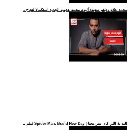
.. محمد علام وهيثم سعيد: ألبوم محمد عدوية الجديد استكمالا لنجاح
.. فيلم Spider-Man: Brand New Day | البداية اللي كان بيتر محتا