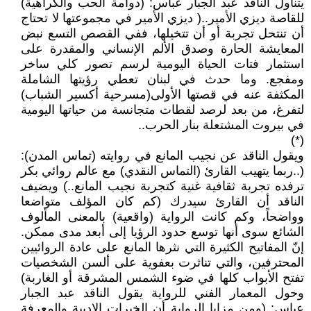
يتناول الناقد عبد الجبار عباس: (دوامة الحب والكراهية)
للقاصة ديزي الأمير..( ديزي الأمير في مجموعتها لا تحتاج
أن تنتحل تجربة أو أن تتخيلها، ففي القصص التسع نبض
المعايشة الحارة وصدق الألم الإنساني والمقدرة على
استثمار فتات الحياة اليومية لرسم تصور كلي ساخر
ومفجع. وما حدث في لبنان تعطي رؤيتها الشاملة
المكثفة عنه في قصتها الأولى(مسرحية أكسير الشباب)
لتفرغ، من بعد لرصد لقطات متجانسة من حياتها اليومية
في بيروت المشتعلة بنار الحرب..
(*)
ويقول الناقد عن نجيب المانع في روايته (تماس المدن):
(..ربما يتهيب القارئ (التماس النقدي) مع عالم روائي بكر
ترفده تجربة ثقافية غنية كتجربة نجيب المانع..) ويضيف
الناقد أن القارئ سيدرك (كم كان المؤلف متواضعا
وواضحاً، وكم كانت الرواية (واقعية) بالمعنى المألوف
الشائع سوى أنها توسع حدود الرؤيا إلى أبعد مدى ممكن.
إنّ المفاتيح الكثيرة التي نثرها المانع على عادة الروائيين
المحترفين، والتي تناثرت بعفوية على ألسن الشخصيات
تفتح الأبواب كلها في ضوء الشمس المشرقة أو الغاربة)
وحول المعمار الفني للرواية يقول الناقد عبد الجبار
عباس: (ومن مزايا الرواية أن الخبرات الادبية والمعرفة