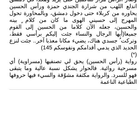
اندلع اللهب من شرارة الجندي حمزة ورأس الحسين
يحاوره من كربلاء حتى دخول دمشق، وبالمحاورة تحول
المهرج إلى حسيني الهوى ما كان من كلام ٍ بينه
والحسين، جعله الآن كلاما من الحسين إلى القوم
جميعا(أيها الرجال والنساء جئت إليكم برأسي فقط،
وتركت ُ جسدي هناك، يضيء مكانا معذبا آخر.. جئت لنزع
الحديد الذي يدمي أقدامكم ونفوسكم 145)
(*)
رواية (رأس الحسين) يحق لي تصنفيها (مسراوية) أي
مسرحية روائية. فالحوار يشكل نسبة عالية وما يتبقى
فهو للسرد. والرواية مكثفة مشوّقة والسيء فيها حروفها
الطباعية الناعمة