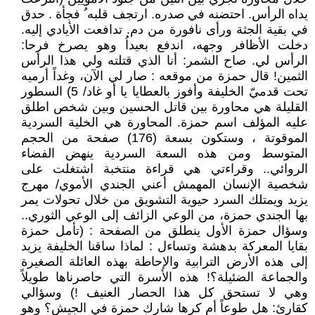
يداه الرأس. احتضنه في صدره. ارتجف قلبه ُ فجأة . حدق
في بقية الجثة ورأى نافورة من دم. تدافعت الأيادي إليه.
دخلت الأظافر وجهه، اندفع بعيداُ وهو يصرخ فرحا:
الرأس لي. صاح الشمر: أنا الذي قتلته ولي هذا الرأس
الثمين! قال حمزة من موقعه : صار لي الآن، وغداً أرميه
تحت قدميّ الخليفة وأفوز بالعطايا يا أو غاد/ 5) السطور
القليلة هي محاورة بين قاتل الحسين وبين شخص اطلق
عليه المؤلف اسم حمزة. المحاورة هي الخلية السردية
الموقوتة ، وستكون بسعة (176) صفحة من الحجم
المتوسط ومن هذه السعة السردية ينهض الفضاء
الروائي.. وقراءتي هي قراءة منتخبة اشتغلت على
شخصية الإنسان المهمش أعني الجندي الأموي/ مهرج
يزيد ويمتلك السرد حيوية التشويق من خلال تحولات يمر
بها الجندي حمزة، من الوعي الزائف إلى الوعي الثوري..
وسؤال حمزة الأول ينطلق من الصفحة : (تأمل حمزة
بقايا المعركة بدهشة وتساءل : لماذا ساقنا الخليفة يزيد
إلى هذه الأرض الترابية والإحاطة بهذه العائلة الصغيرة
والجماعة الضئيلة؟! هذه الأسرة التي حاصرناها طويلاً
وهي لا تستحق كل هذا الحصار العنيف !) وسؤالي
كقارئ: هل طوعاً أم كرها شارك حمزة في الجيش؟ وهو