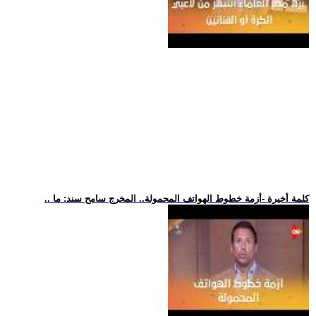
.. كلمة أخيرة -أزمة خطوط الهواتف المحمولة.. المخرج سامح سند: ما