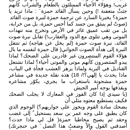
غريب! وهؤلاء الأحياء الممتلئون بالطعام والشراب كأنهم
جثثٌ متعفنة !) وحين يسأل القائد حمزة َ : ماذا تريد يا
حمزة؟ يخبرنا السارد عن ترجمة حمزة لنبرة صوت القائد
(صوتٌ لم ينبثق من جسد كما أحس حمزة، بل من خرابة،
بل من ثقب عميق غائر في الأرض وتخرج منه تنهدات
الموتى وهي تتلوى مع الدود والعقارب!) تقابل نبرة صوت
القائد، نبرة صوت حمزة (لم يخل عن هياجه) ثم تنتقل
النبرة إلى هدأة الصوت الجواني( قال حمزة لنفسه ما بال
هؤلاء القوم المنتصرون غير قادرين على الضحك؟ لماذا
يبدو المنتصرون كأنهم موتى والموتى أحياء؟ لماذا تشتعل
القناديل في البرية ولماذا يزهر العشب فجأة في اليباب،
ماذا يحدث يا إلهي؟!/ 18) هذه نقلة جديدة في مشاعر
حمزة مشحونة باستغراب ما يجري، يكوّر مشاعره
ويقذفها بوجه أمير الجيش
(يا سيدي إذا كان الفوز في المعارك لا يجلب الضحك
فكيف يستطيع معتوه مثلي أن
يضحك سادة القوم ويحوز على جواريهم؟) الوجوم الذي
كان يطبق على وجه عمر بن سعد يستحيل ُ إلى غضب
وحقد ثم يصيح مخاطبا حمزة( قل لي ماذا حدث؟
أصدقني القول وإلاّ وضعتُ هذا النصل َ في حنجرتك)