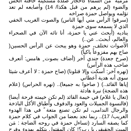
مرمية ٌ من السماءِ كأحجار صلدة مستكينة خافتة الحس
والضوء (لم يرهم من قبل هكذا/ 14) وأصابعه لم تعد
تؤلمه ويواصل حمزة صراخه
(سرقوا الرأس مني أيها الناس) والصوت الغريب الخفي
الذي لا يسمعه سوى حمزة
يناديه (أبحث عني يا حمزة، أنا تائه الآن في الصحراء
والعالم، أبحث.. عن..)
الأصوات تختلف، حمزة وهو يبحث عن الرأس الحسين(
صاح بهم مفزوعاً باكياً)
(صرخ جعدة) جندي آخر (أضاف بصوت ٍ هامس: أتعرف
صاحب هذه الرأس)
(نهره آخر: أسكت وإلا قتلونا) (صاح حمزة : لا أعرف شيئا
سوى أنه هدية أعطاني
إياها القائد..) ( صاحوا به جميعا).. (نهره الحراس) (علام
هذه الضجة) نبرة هادئة
(تعال يا غلام) في خيمة القائد (لم تكن خيمته فرحة أيضا)
(فالنسوة الجميلات والعود والدفوف وأطباق الأكل الباذخة
والرجال الندامى، لم تكن تصنع متعة ً في هذا الهدوء
الغريب/ 17).. ربما نجد بعضا من الجواب في كلام حمزة
كما يصفه السارد (تساءل حمزة في روحه الضاجة : مَن
الميت الحقيقي يا رب؟! كان المقتول يتكلم بهدوء وفرح