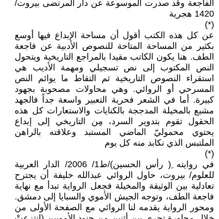
الفاجعة وقد صدرت الموسوعة عن دار المرتضى بيروت/
1420 هجرية
(*)
عن كل هذه الكتب أقول أن مساحة الإبداع فيها أوسع
بكثير من المساحة المتاحة للنصوص الأدبية عن فاجعة
الطف. هنا يكون الكاتب مقيدا بالمراجع التاريخية ويتحول
النص المكتوب إلى نص تسجيلي ومهمة الأديب هي
استقراء النصوص التاريخية ثم التقاط ما يوائم النص
المسرحي أو الروائي. وهي محاولات مصحوبة بجهود
كبيرة. أما في الشعر فحرية التعبير واسعة جداً فالجهد
مشبع بالمخيلة المدججة بالكنايات والاستعارات كل هذه
الحقول تقوم بتدوير السرد، مِن التاريخي إلى إبداع
يحتوي محموليّ الماضي المستبد وعلاقته بالراهن
الملتبس الذي نكابد منه كل يوم
(*)
في روايته ِ( رأس الحسين)/ط1/ 2006/ الدار العربية
للعلوم/ بيروت، حاول الروائي عبدالله خليفة أن يجترح
تعادلية بين الوثيقة والمخيلة فجعل الرواية تبدأ مع نهاية
فاجعة الطف، وتوجه الجيش الأموي والسبايا إلى دمشق.
ومحور الرواية يقدمه لنا الروائي مع الصفحة الأولى من
خلال محاورة تجري بين أثنين من جنود الأمويين (انتزعتْ