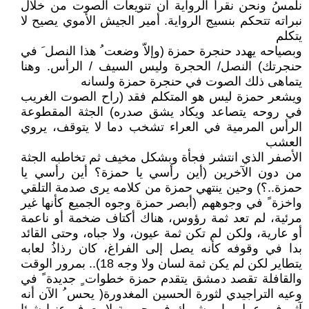
نلمسُ ونحن نقرأ الرواية أن تنويعات الصوت من خلال
نبراته تتحكم بنسيج الرواية. أمير الجيش الأموي يصيح لا
يتكلم
وبصياحه يهدد حنجرة حمزة (وإلاّ وضعت ُ هذا النصل َ في
حنجرتك) النصل/ الحجرة وليس السيف / الرأس. وهنا
يتماهى ذلك الصوت في حنجرة حمزة ولسانه
ويشعر حمزة ليس هو المتكلم فقد (راح الصوت الغريب
في روحه يتصاعد ويكاد يشق صدره) الجثة المقطوعة
الرأس المرمية في العراء تشخب دما لا يتوقف، يروي
العشب
الأصفر الذي انتشر فجأة وبشكل مخيف ثم تخاطبه الجثة
من دون الآخرين (أين رأسي يا حمزة؟ أين رأسي يا
حمزة..؟) وحين ينتهي حمزة من كلامه يرى صدمة التلقي
واخزة ً في وجوههم (أبصر حمزة وجوه الجميع كأنها غير
مرئية، لم تعد ثمة رؤوس، هناك أكتاف ضخمة أو ناعمة
أو عارية، ولكن لم تكن ثمة عيون، ولا جباه، وحتى القائد
بدا في وقوفه كأنه يصل إلى الفراغ، كان رذاذُ لعابه
يتطاير لكن لم يكن ثمة لسان ولا وجه 18).. بمرور الوقت
والقافلة تقصد دمشق يتقدم حمزة خطوات ٍ جديدة ً في
وعيه التراجيدي لثورة الحسين المغدورة( يحس ُ الآن أنه