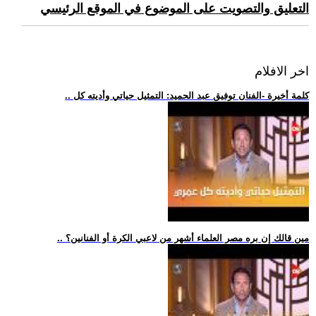
التعليق والتصويت على الموضوع في الموقع الرئيسي
اخر الافلام
.. كلمة أخيرة -الفنان توفيق عبد الحميد: التمثيل حياتي وأديته كل
.. مين قالك إن بره مصر العلماء أشهر من لاعبي الكرة أو الفنانين؟