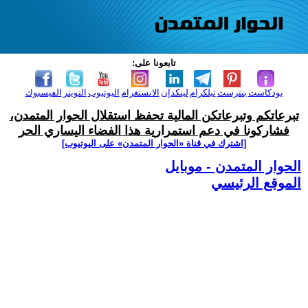
تابعونا على:
بودكاست
بنترست
تيلكرام
لينكدإن
الانستغرام
اليوتيوب
التويتر
الفيسبوك
تبرعاتكم وتبرعاتكن المالية تحفظ استقلال الحوار المتمدن،
فشاركونا في دعم استمرارية هذا الفضاء اليساري الحر
[اشترك في قناة ‫«الحوار المتمدن» على اليوتيوب]
الحوار المتمدن - موبايل
الموقع الرئيسي