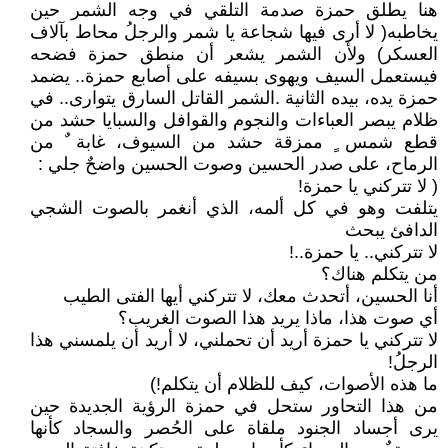
هنا يطلق حمزة صدمة التلقي في وجه الشمر حين
يخاطبه( لا أرى فيها شجاعة يا شمر والرجلُ محاط بآلاف
العسكر) ولأن الشمر يشعر أن منطق حمزة فضحه
فيستعمل السيف ويهوى بسيفه على أصابع حمزة.. يضمد
حمزة يده، بيده الثانية .الشمر القاتل السارق يتوارى.. في
ظلام يبصر العباءات والنجوم والقوافل والسبايا حشد من
قطع شمس ٍ ممزقة حشد من السيوف، غابة ٌ من
الرماح، على صدر الحسين وصوت الحسين واضحٌ جلي :
( لا تتركني يا حمزة!
يتلفت وهو في كل ألمه، الذي أنغمر بالصوت الشجي
الدافئ يبحث
لا تتركني.. يا حمزة..!
من يتكلم هناك؟
أنا الحسين، أتحدث معك، لا تتركني أيها الفتى الطيب
أي صوت هذا، ماذا يريد هذا الصوت الغريب؟
لا تتركني يا حمزة أريد أن تحملني، لا أريد أن يلمسني هذا
الرجلُ!
ما هذه الأصوات، كيف للظلام أن يتكلم!)
من هذا التحاور ستحل في حمزة الرؤية الجديدة حين
يرى أجساد الجنود ملقاة على الحُصر والسجاد كأنها