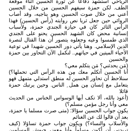
الرياحي أستشهد دفاعاً عن ثورة الحسين أثناء موقعة
الطف. لكن حمزة سيفهم الحسين من خلال الحسين
أعني من خلال صوت الحسين وهو يناجيه، وقد أصاب
الروائي حين جعل ثريا نص روايته (رأس الحسين) فهذا
الرأس الثائر كان في حيازة الجندي حمزة، ولأسباب
إنسانية محض كان الشهيد الحسين يحنو على الجندي
الذي طمسوا وعيه وجعلوه يتصور أن هذا القتال لنصرة
الدين الإسلامي. وهنا يأتي دور الحسين شهيدا في توعية
الأحياء الميتين في حياتهم.. لنكمل الآن التحاور بين حمزة
والحسين
(مَن يحدثني؟ مَن يتكلم معي؟
أنا الحسين أتكلم معك مِن هذه الرأس التي تحملها؟)
سنلاحظ أن تحاور الحسين له منطق استدلي متمهل فهو
يتعامل مع إنسان مِن همل ِ الناس. وحين يرتبك حمزة
قائلا
(أعوذ بالله، ألا تكف أيها الوسواس الخناس من الحديث
معي وأنا رجل مؤمن مسلم؟)
يكون جواب الحسين سؤالا: (متى صرت مسلما يا حمزة،
بعد أن قالوا لك عن الغنائم
والأسلاب والنساء؟) ويكون جواب حمزة تساؤلا (كيف
تريدني أن أكون مسلماً وأنا معوز، جيوش المسلمين