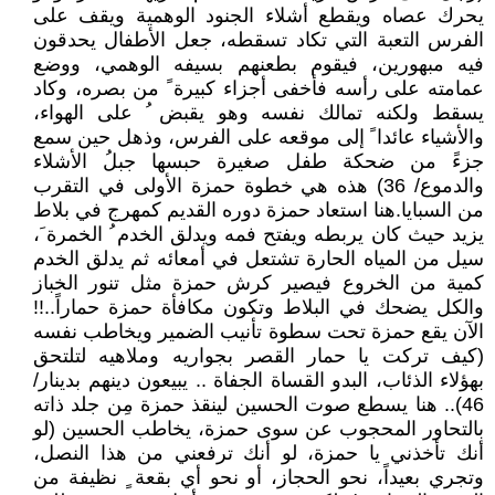
يحرك عصاه ويقطع أشلاء الجنود الوهمية ويقف على
الفرس التعبة التي تكاد تسقطه، جعل الأطفال يحدقون
فيه مبهورين، فيقوم بطعنهم بسيفه الوهمي، ووضع
عمامته على رأسه فأخفى أجزاء كبيرة ً من بصره، وكاد
يسقط ولكنه تمالك نفسه وهو يقبض ُ على الهواء،
والأشياء عائدا ً إلى موقعه على الفرس، وذهل حين سمع
جزءً من ضحكة طفل صغيرة حبسها جبلُ الأشلاء
والدموع/ 36) هذه هي خطوة حمزة الأولى في التقرب
من السبايا.هنا استعاد حمزة دوره القديم كمهرج في بلاط
يزيد حيث كان يربطه ويفتح فمه ويدلق الخدم ُ الخمرة َ،
سيل من المياه الحارة تشتعل في أمعائه ثم يدلق الخدم
كمية من الخروع فيصير كرش حمزة مثل تنور الخباز
والكل يضحك في البلاط وتكون مكافأة حمزة حماراً..!!
الآن يقع حمزة تحت سطوة تأنيب الضمير ويخاطب نفسه
(كيف تركت يا حمار القصر بجواريه وملاهيه لتلتحق
بهؤلاء الذئاب، البدو القساة الجفاة .. يبيعون دينهم بدينار/
46).. هنا يسطع صوت الحسين لينقذ حمزة مِن جلد ذاته
بالتحاور المحجوب عن سوى حمزة، يخاطب الحسين (لو
أنك تأخذني يا حمزة، لو أنك ترفعني من هذا النصل،
وتجري بعيداً، نحو الحجاز، أو نحو أي بقعة ٍ نظيفة من