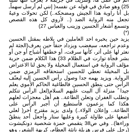
آثم في عمل ما، وشريك في جريمة لا يعرف عنها شيئا
25) وهو صادق في قوله عن نفسه( إنني لم أرسل سهماًـ
بل أنا راوية هذا الجيش ومضحكه..) لكن تحولات وعيهُ
تجعل منه الرواية الضد (.. لأروي كل هذه القصص
وتسمع أشعار الحسين وزينب والعباس 27)
(*)
يزيد حين يخبره احد العاملين في بلاطه بمقتل الحسين
وعدم تراجعه، سيغضب ويزداد حنقاً حين يعرف(الجثة لم
نعثر لها على أثر، كأنها سرقت، أو خطفها أشباح أو جن أو
بشر فجأة توارت في الظلام 33) هذا الكلام ضمن حرية
مؤلف الرواية في استعمال المخيلة ولا يحق لنا الاعتراض
بل المخيلة تعطي للحسين استحقاقه الرمزي ضمن
الرواية. ويزيد يهمه جدا وصول رأس الحسين إليه ليعنّف
الرأس حتى ينطق الحسين فالطاغية الحاكم الأموي يعلم
جيدا ً منزلة آل البيت عليهم السلام(لعل الرأس تتكلم
وتطلب الغفران وتعلن الطاعة.. هم أهل معجزات لعلهم
هكذا كما يزعمون فأستطيع أن أجبر الرأس على
الطاعة.. وإعلان الولاء..) ولدى يزيد مقترح آخر( لعلي
أضعها على طاولة كبيرة وعليها ستار وأجعل أحد ينطقُ
وراءها).. وفي ص38 يتقمص حمزة شخصية دونكيشوت
(رجل على فرس هزيلة ناتئة العظام، كريهة الشعر، وهو