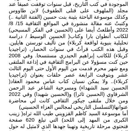
الموجودة في كتب التاريخ، قبل سنوات توقفت عميقا عند
مجلد (الملهوف على قتلى الطفوف) لابن طاووس
وكذلك موسوعة الباحثة بثينة بنت حسين (الفتنة الثانية ..)
وكتبتُ عنه مقالة منشورة في المواقع الثقافية 15/ 8/
2022 وأطلعتُ أيضا على (الحسين في الفكر المسيحي)
للكاتب أنطوان بارا وكتاب( الحسين الوسيط / دراسة
تحليلية بنيوية لواقعة كربلاء) من تأليف تورستن هايلين.
وقبل هذه الكتب قرأتُ في سنوات الحصار، (تراجيديا
كربلاء) للكاتب إبراهيم الحيدري مستنسخا. وفي 2008
حين كنت مسؤولا عن البرامج الثقافية في إذاعة الملتقى
ومع شهر محرم قدمت من اليوم الأول حتى اليوم الثالث
عشر وبتوقيت الرابعة عصر حلقات بعنوان (تراجيديا
كربلاء).. ولا يمكن نسيان كتاب عباس محمود العقاد(
الحسين سيد الشهداء) ومسرحية الشاعر عبد الرحمن
الشرقاوي (الحسين ثائرا) و(الحسين شهيدا) وفي 2022
ومن خلال ملتقى جيكور الثقافي كانت لي محاضرة
عنوانها(التسلسل التاريخي لمجالس العزاء الحسيني)
أما موسوعة السيد كاظم القزويني طيب الله ثراه( زينب
الكبرى من المهد إلى اللحد) التي تبلغ 620 صفحة
فتحتوي مرحلة تاريخية وتهبنا جهدها الذي لامثيل له حول