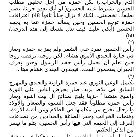
الدم والحراب..) لكن حمزة من أجل تحقيق مطلب
الحسين يشترط عليه الحسين( لو أنك تغدو جريئا، تصير
نظيفاً.. تخطفني.. لكنك لا تزال جباناً تافهاً 48) اعترافات
حمزة توجع الحسين وحين يسأله حمزة عما به يجيبه
الحسين (أبكي عليك كيف تذل نفسك إلى هذه الدرجة./
50) ..
(*)
رأس الحسين تمرد على الشمر ولم يفز به حمزة وصار
في حيازة الجندي الأموي هشام. لكن زوجته ترفضه زوجا
حين تعلم أن يحمل رأس حفيد الرسول وحين يعرف
الجيران يقتحمون البيت.. فيجدون الجندي هشام ميتاً ..
(*)
يكتمل الوعي الثوري عند حمزة الراوية والجندي والمهرج
السابق في بلاط يزيد، صار يحرض الناس على الثورة
واصبح منشدا ً حزينا يلهج بمدائح آل بيت النبوة وصار
رأس حمزة مطلوباً فقد جعل النسوة والصغار والأولاد
والرجال تخرج من مكامنها في الظلام ومن أقبية الأزقة،
وفتحات الخرائب وحفر الصاغة والحدادين من تصدعات
الغرف إلى الخيمة التي فيها رأس الحسين، يتلو ما تيسر
مِن الذكر الحكيم،
وصار الرأس مزار للناقمين على يزيد وهكذا في دمشق