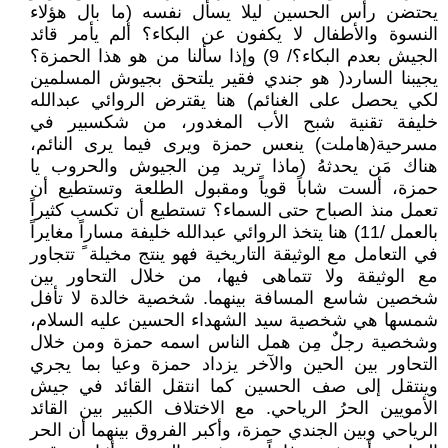
يحتضن رأس الحسين ليلا يسأل نفسه (ما بال هؤلاء
النسوة والأطفال لا يكفون عن البكاء؟ ألم يأمر قائد
الجيش بعدم البكاء؟/ 9) وإذا سألنا من هو هذا الحمزة؟
يجيبنا السارد( هو جندي فقير يلتحق بجيوش المسلمين
لكي يحصل على الغنائم) هنا يقترض الروائي عبدالله
خليفة تقنية شبح الأب المغدور، من شكسبير في
مسرحية(هاملت) ينعس حمزة ويرى فيما يرى النائم،
هناك مَن يحدثهُ (ماذا تريد مِن الجيوش والحروب يا
حمزة، ألست شاباً قوياً ومقبول الطلعة وتستطيع أن
تعمل منذ الصباح حتى السماء؟ تستطيع أن تكسب كثيراً
بالعمل /11) هنا يتخذ الروائي عبدالله خليفة مساراً مغايراً
في التعامل مع الوثيقة التاريخية فهو ينتج مخيلة ً تتجاور
مع الوثيقة ولا تتماهى فيها، من خلال التحاور بين
شخصين شاسع المسافة بينهما. شخصية خالدة لا تأفل
شمسها هي شخصية سيد الشهداء الحسين عليه السلام،
وشخصية رجلٌ مِن همل الناس اسمه حمزة ومن خلال
التحاور بين الحين والآخر يزداد حمزة وعيا بما يجري
وينتقل إلى صف الحسين كما انتقل القائد في جيش
الأمويين الحرُ الرياحي. مع الاختلاف الكبير بين القائد
الرياحي وبين الجندي حمزة، وأكبر الفروق بينهما أن الحر