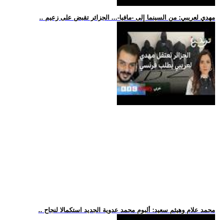
.. مهدي لعريبي: من السينما إلى -مافيا-... الجزائر تقبض على زعيم
.. محمد علام وهيثم سعيد: ألبوم محمد عدوية الجديد استكمالا لنجاح