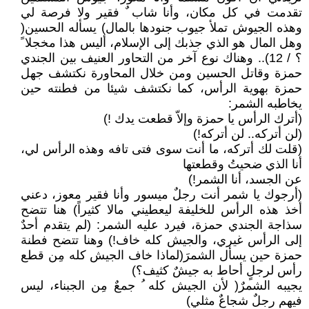
تقدمت في كل مكان، وأنا شاب ٌ فقير ولا فرصة لي
وهذه الجيوش تملأ جيوب جنودها بالمال) يسأله الحسين(
وهل المال هو الذي جذبك إلى الإسلام، أليس هذا مخجلا ً
؟ / 12).. وهناك نوع آخر من التحاور العنيف بين الجندي
حمزة وقاتل الحسين ومن خلال المحاورة نكتشف جهل
حمزة بهوية الرأس، كما نكتشف شيئا من فطنته حين
يخاطبه الشمر:
(أترك الرأس يا حمزة وإلاّ قطعت يدك !)
(لن أتركه.. لن أتركه!)
(قلت لك أتركه، ما أنت سوى فتى تافه وهذه الرأس لي،
أنا الذي ضحيتُ وقطعتها
عن الجسد، أنا الشمر!)
(أرجوك يا شمر أنت رجلٌ ميسور وأنا فقير معوز، دعني
أخذ هذه الرأس للخليفة ليعطيني مالا كثيراً) هنا تتضح
سذاجة الجندي حمزة، فيرد عليه الشمر: (لم يتقدم أحدٌ
إلى الرأس غيري، والجيش كله خاف!) وهنا تتضح فطنة
حمزة حين يسأل الشمرَ(لماذا خاف الجيش كله مِن قطع
رأس لرجلٍ أحاط به جيشٌ كثيف؟)
يجيبه الشمرٌ( لأن الجيش كله ُ جمعٌ مِن الجبناء، ليس
فيهم رجلٌ شجاعٌ مثلي)