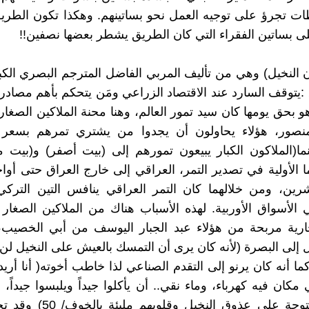
ت تجرؤ على توجيه العمل نحو بساتينهم. وهكذا تكون الطري
 بساتين الفقراء التي كان الطريق يشطر بعضها نصفين!!
النخيل) وهي من تأليف المربي الفاضل المترجم البصري الكبي
 :يتوقف السارد عند الاقتصاد الزراعي ومَن يتحكم بأهم مصادره
و بحق يومها كان سيد تمور العالم، وهنا محنة الملاكين الصغار
لمنصور، هؤلاء يحاولون أن يجدوا من يشتري تمرهم بسعر ا
ما الأولية في تصدير التمر، العراقي إلى خارج العراق حتى أوا
رين، ومن خلالهما كان التمر العراقي ينافس التين التركي
ي الأسواق الأوربية. لهذه الأسباب هناك من الملاكين الصغار
جارية مربحة من هؤلاء عبد الجبار اليوسف من أبي الخصيب،
قل إلى البصرة (لأنه كان يرى أن التمسك بالعيش على النخيل لن
قر/49) كما أنه كان يرنو إلى التقدم الصناعي لذا خاطب أخوته( أنا أر
كان فيه كهرباء، وماء نقي.. أن يأكلوا جيداً ويلبسوا جيداً، ل
عيونهم مفتوحة على عذوق النخيل و