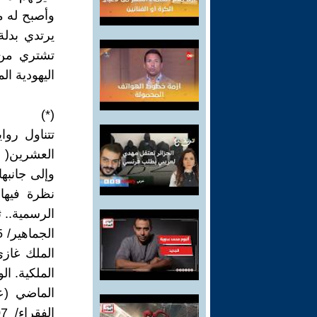
وأصبح له م
يرتدي بدلة
تشتري من 
اليهودية ال
(*)
تتناول روا
العشرين( 
نظرة فيها
الرسمية.. 
الملكية. ال
الماضي (ع