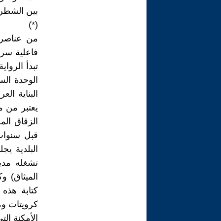
بين الشطرين ( 48- 49) (89- 91) ثم تنشطر الرواية إ
(*)
من عناصر ا
فاعلية سرد
تبدأ الرواي
الوحدة الس
البناية الع
يعتبر من م
الزقاق الم
البلدية يج
تشغله مدي
الميثاق) 
كتابة هذه
كرويتات وم
الأمكنة الت