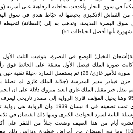
كتباً في سوق التجار وأغدقت نجاحاته الرفاهية على أسرته (
 من القماش الانكليزي يخيطها له خيّاط هندي في سوق الهن
سوق البصرة القديمة، وتذهب به إلى (القطانة) لتخيطه لها
مشهورة بأنها أفضل الخياطات 51)
ية(أشجان النخيل) الوضع في البصرة، بتوقيت الثلث الأول 
كانت صورة الملك فيصل الأول معلقة على الحائط فوق رأ
وإلى جانبها صورة للأمير غازي/ 28) ثم يستعمل السارد ،حيلةً تقني
 حزن فيبادر مدير المدرسة (جلالة الملك غازي لم تصلنا ب
ثم ينقل خبر مقتل الملك غازي العبد مبروك دلالة على ان الخ
الجماهير/ 95 وهنا يحيل المؤلف قارئ الرواية إلى مصدر تاريخي ليعرف
الملك غازي تمت تصفيته في 4 نيسان 1939 وأن الرواية 
وسيلة الثانية لسرد الحوادث الكبرى ومنها ذلك الفيضان في ثلاث
شرة أيام من هذا الصيف وضعت جبلاً من الفقر على أكت
الفقراء/ 107) وما تبع الفيضان من أمراض خطيرة وتزامن ذلك مع