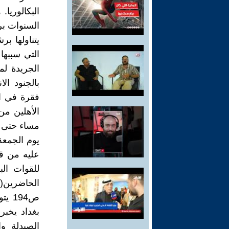
البكالوريا.
السنوات بر
يتناولها ب
التي سببها
الجريدة لم
بالجنود ال
فقرة في ال
الأهلين من
مساء حتى ا
عليه من قب
الحاضرين(ع
ص194
بغداد يخب