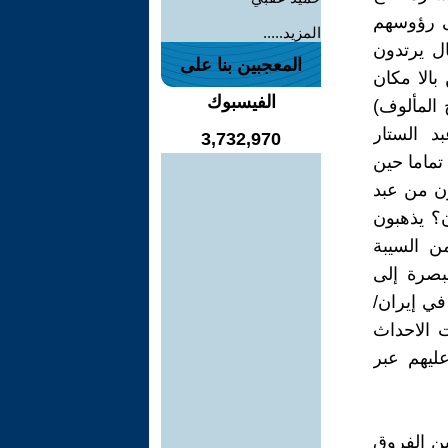
لى رؤوسهم
المزيد.....
ال يرتدون
المعجبين بنا على
سارد(لم يكن بالا مكان
الفيسبوك
 المألوف)
د الستار
3,732,970
تماما حين
ون من عبد
ن؟ يذهبون
من السيبة
بصرة إلى
في إيران/
ت الاحداث
عليهم عبر
ين الفروق