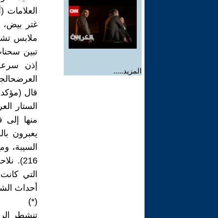
العلامات (
غتر بيض، و
تبين سحنات
إذن سرعة 
المزيد.....
العرضحالجي
قال (مؤكد 
الستار الع
منها إلى ف
يعبرون با
السيبة، وم
216). 
التي كانت 
أحداث الش
(*)
تنشطر الرو