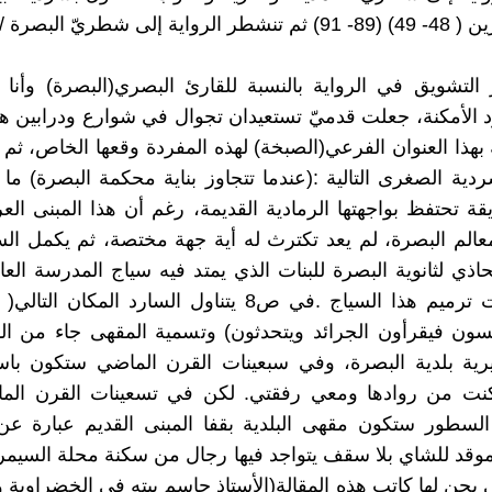
لى شطريّ البصرة / بغداد
لتشويق في الرواية بالنسبة للقارئ البصري(البصرة) وأنا 
 الأمكنة، جعلت قدميّ تستعيدان تجوال في شوارع ودرابين هذ
ة بهذا العنوان الفرعي(الصبخة) لهذه المفردة وقعها الخاص، ثم
ردية الصغرى التالية :(عندما تتجاوز بناية محكمة البصرة) ما
ريقة تحتفظ بواجهتها الرمادية القديمة، رغم أن هذا المبنى الع
عالم البصرة، لم يعد تكترث له أية جهة مختصة، ثم يكمل ال
حاذي لثانوية البصرة للبنات الذي يمتد فيه سياج المدرسة العا
قبل سنوات ترميم هذا السياج .في ص8 يتناول السارد المكا
لسون فيقرأون الجرائد ويتحدثون) وتسمية المقهى جاء من ال
رية بلدية البصرة، وفي سبعينات القرن الماضي ستكون با
وكنت من روادها ومعي رفقتي. لكن في تسعينات القرن الم
 السطور ستكون مقهى البلدية بقفا المبنى القديم عبارة ع
وقد للشاي بلا سقف يتواجد فيها رجال من سكنة محلة السيمر 
ي يحن لها كاتب هذه المقالة(الأستاذ جاسم بيته في الخضراوية 