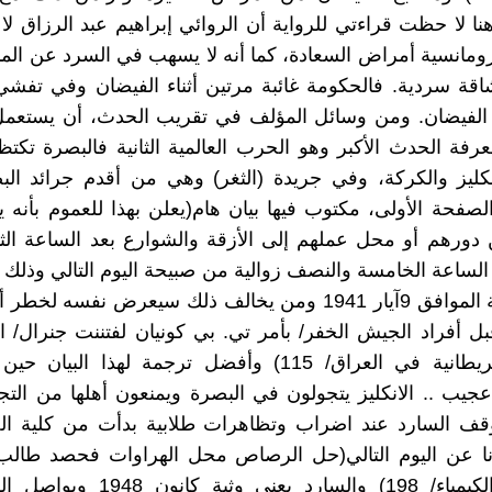
 هنا لا حظت قراءتي للرواية أن الروائي إبراهيم عبد الرزاق لا
ومانسية أمراض السعادة، كما أنه لا يسهب في السرد عن ال
رشاقة سردية. فالحكومة غائبة مرتين أثناء الفيضان وفي تفش
 الفيضان. ومن وسائل المؤلف في تقريب الحدث، أن يستعمل 
عرفة الحدث الأكبر وهو الحرب العالمية الثانية فالبصرة تكت
انكليز والكركة، وفي جريدة (الثغر) وهي من أقدم جرائد ال
صفحة الأولى، مكتوب فيها بيان هام(يعلن بهذا للعموم بأنه 
 دورهم أو محل عملهم إلى الأزقة والشوارع بعد الساعة الثان
لساعة الخامسة والنصف زوالية من صبيحة اليوم التالي وذلك ا
يوم الجمعة الموافق 9آيار 1941 ومن يخالف ذلك سيعرض نفسه لخ
ل أفراد الجيش الخفر/ بأمر تي. بي كونيان لفتننت جنرال/ الق
للقوات البريطانية في العراق/ 115) وأفضل ترجمة لهذا الب
جيب .. الانكليز يتجولون في البصرة ويمنعون أهلها من الت
 يتوقف السارد عند اضراب وتظاهرات طلابية بدأت من كلية 
رنا عن اليوم التالي(حل الرصاص محل الهراوات فحصد طالب
الصيدلة والكيمياء/ 198) والسارد يعني و