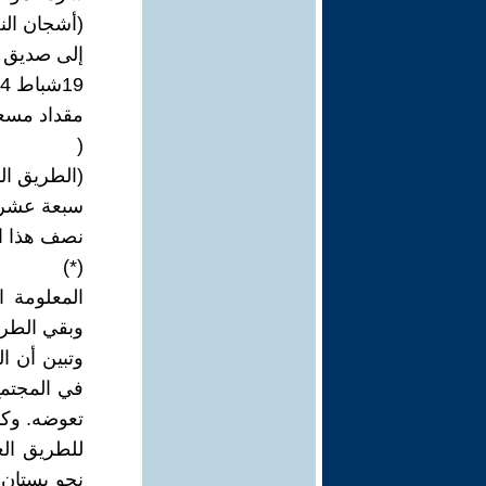
(أشجان النخ
إلى صديق ا
19شباط 2024
مقداد مسع
(
(الطريق ال
سبعة عشر ك
نصف هذا الط
(*)
المعلومة ا
وبقي الطري
وتبين أن ال
في المجتمع
تعوضه. وكا
للطريق الع
نحو بستان 