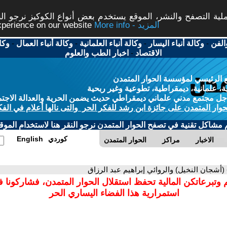
ة التصفح والنشر، الموقع يستخدم بعض أنواع الكوكيز نرجو النق
More info - المزيد
experience on our website
الفن
-
وكالة أنباء اليسار
-
وكالة أنباء العلمانية
-
وكالة أنباء العمال
-
وكا
الاقتصاد
-
اخبار الطب والعلوم
 الرئيسي لمؤسسة الحوار المتمدن
، علمانية، ديمقراطية، تطوعية وغير ربحية
ل مجتمع مدني علماني ديمقراطي حديث يضمن الحرية والعدالة الاجتم
حوار المتمدن على جائزة ابن رشد للفكر الحر والتى نالها أعلام في الفك
م مشاكل تقنية في تصفح الحوار المتمدن نرجو النقر هنا لاستخدام الموقع
كوردي
English
الاخبار
مراكز
الحوار المتمدن
 (أشجان النخيل) والروائي إبراهيم عبد الرزاق
 وتبرعاتكن المالية تحفظ استقلال الحوار المتمدن، فشاركونا 
استمرارية هذا الفضاء اليساري الحر