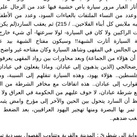
أثار الغبار مرور سيارة باص خشبية فيها عدد من الرجال ع
عدد من النساء الملتفات بالعباءات السود، وعدد من الأطف
ملابس تشبه ملابس كل أبناء الفلاحين.. / 215) ثم يعقب ال
 الراكبين ولا كان في السيارة- لولا سرعتها- أي شيء خارج
السيارة أثارت الشبهة!! وسيكون مفتاح الشبهة بيد عب
 الجالس في المقهى وشاهد السيارة وكان مفتاحه غير واضح 
أن هؤلاء من الجماعة) وبعد محاورات بين رواد المقهى يعرف
رضحالجي (الذين يذهبون إلى عبادان. وماذا يفعلون في عبادا
لسطين.. هؤلاء يهود، وهذه السيارة تنقلهم إلى السيبة، و
لقوارب إلى عبادان.. هذه اتفاقات مع مخافر الشرطة من ال
ع شرطة عبادان، لا خوف عليهم من الحكومة في العراق ولا 
نلاحظ أن السارد يتحول بين الحين والآخر إلى مؤرخ وامض يثب
تمر بها البصرة ومنها تهجير اليهود العراقيين، بعد الضغط 
غب ضدهم..
اية إلى شطريّ : المدينة والقرية وتتناوب الفصول بسردية تب