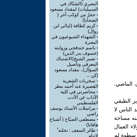
البصري (الشبّاك في
السبيليات) لمقداد مسعود
-
حجرُ من كوكب آخر (
الضحايا)
-
كريم كطافة (ليالي ابن
زوال)
-
الشهداء الشيوعيون في
البصرة
-
باسم خندقجي وروايته
(خسوف بدر الدين)
-
نصير الشيخ(الاشتباك
المعرفي وتأصيل
السؤال).. مقداد مسعود
(كن ...
-
سخريات الشعرية
 الماضي.
القصيرة عند أحمد مطر
-
محاضرتي في كلية
الآداب عن الأدب
ايز الطبقي
الفلسطيني
-
مراسلات الأستاذ يوسف
 الناس لا
راضي
منه مساحة
-
مصطفى الصيّاح ( أشباح
هافانا)
اء العمال
-
طائر السعف : نخلته ُ
م سطوة لم
لاتنام