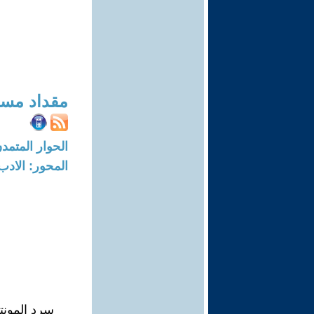
مقداد مسع
الحوار المتمدن-العدد: 7939 - 4
المحور: الادب
سرد المونت