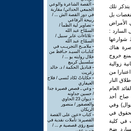
-
القصة الشاعرة والوعي
 يتذكر تلك
الجمعي الحداثي/ مقاربة
منغصات بل
في دور القصة الش ... /
ربيحة الرفاعي
ي الأمراض
-
تصاوير لية الظمأ /
السمّاح عبد الله
السارد :
-
ثلاثاءات عابر سبيل /
ظ شوارعها
السمّاح عبد الله
-
ملامــح التجريــب في
بصرة هناك
كتابـات السيـد حـافظ من
يمنع خروج
خلال روايته يو ... /
سلسبيل كريبع
ية زوالية
-
قناديل الحكمة / د. خالد
عتبارا من
زغريت
-
حكاياتْ تَكاد تُنسى / فلاح
طر أطلاق النار
العيفاري
ائد العام
-
وعي ـ قصص قصيرة جدا
/ حسين جداونه
يان حين صاح أحد
-
ديوان 23 الحاوي
والعصفور / منصور
جوال) وفي
الريكان
الحقوق في
-
كتاب «عين على القصة
القصيرة: تأملات نقدية في
 في كلية
تسع رؤى قصصية م ... /
ثبة كانون 1948 ويواصل السارد ضخ
حميد عقبي