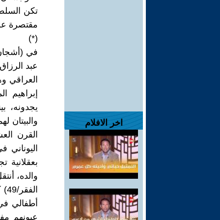
تكن السلطا
مقتصرة على
(*)
في (أشجان 
عبد الرزاق
العراقي وه
إبراهيم ا
والبيتان له
اخر الافلام
القرن العش
اليوناني ف
بعقلانية ت
والده، أنت
الف
أطفالي في م