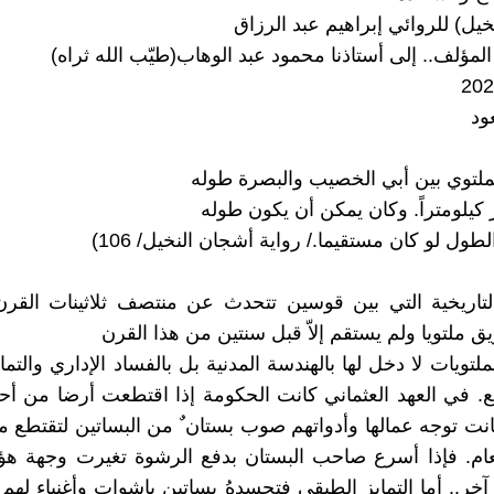
يل) للروائي إبراهيم عبد الرزاق
لمؤلف.. إلى أستاذنا محمود عبد الوهاب(طيّب الله ثراه)
ود
ملتوي بين أبي الخصيب والبصرة طوله
يلومتراً. وكان يمكن أن يكون طوله
ول لو كان مستقيما./ رواية أشجان النخيل/ 106)
لتاريخية التي بين قوسين تتحدث عن منتصف ثلاثينات القرن
ق ملتويا ولم يستقم إلاّ قبل سنتين من هذا القرن
ملتويات لا دخل لها بالهندسة المدنية بل بالفساد الإداري والتم
. في العهد العثماني كانت الحكومة إذا اقتطعت أرضا من أحد
نت توجه عمالها وأدواتهم صوب بستان ٌ من البساتين لتقتطع 
ام. فإذا أسرع صاحب البستان بدفع الرشوة تغيرت وجهة هؤل
آخر.. أما التمايز الطبقي فتجسدهُ بساتين باشوات وأغنياء له