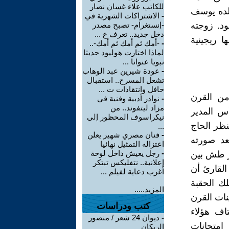
للكاتب علاء غسان نصار
ولده يوسف
-
الاشتراكات الشهرية في
ود. زوجته
-إنستغرام- تصبح مصدر
دخل جديد.. تعرف ع ...
 ريجينية
-
-أمك ثم أمك ثم أمك-..
لماذا اختارت هوليود حديثا
نبويا عنوانا ...
-
عودة شيرين عبد الوهاب
تشعل المسرح.. استقبال
حافل وانتقادات ت ...
من القرن
-
نوادر أدبية وفنية في
مزاد ليتفوند.. من
س المدير
نيكراسوف المحظور إلى
ة حين ينظر الحاج
...
-
فنان مصري شهير يعلن
عد صورته
اعتزاله التمثيل نهائيا
-
رجل يعيش داخل لوحة
بر طش بين
إعلانية.. نتفليكس تبتكر
 القارئ أن
أغرب دعاية لفيلم ...
هي رواية تلك الحقبة
المزيد.....
ينات القرن
كتب ودراسات
اف هؤلاء
-
ديوان 24 شعر / منصور
 امتحانات
الريكان