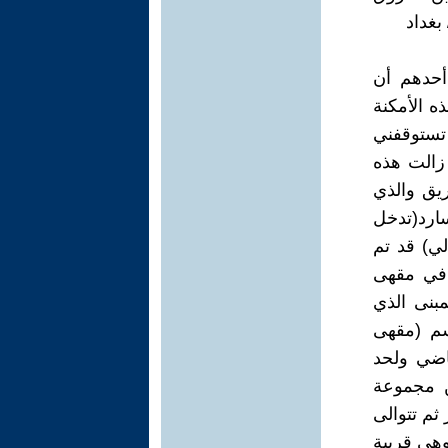
أحدهم أن
ه الأمكنة
 تستوقفني
 زالت هذه
ريق والذي
سارد(تدخل
لي) قد تم
ن التالي( في مقهى
مبنى الذي
سم (مقهى
اضي ولحد
ن مجموعة
ثم تتوالى
وهي قريبة