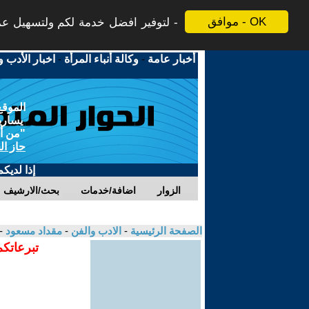
موافق - OK
لتوفير افضل خدمة لكم ولتسهيل عملي
أخبار عامة
-
وكالة أنباء المرأة
-
اخبار الأدب و
الموقع
يسارية
"من أج
حاز ال
إذا لديك
الزوار
اضافة/خدمات
بحث/الارشيف
الصفحة الرئيسية
-
الادب والفن
-
مقداد مسعود
-
تبرعاتكم