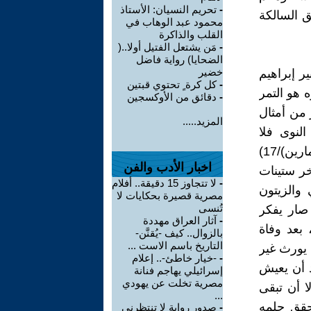
-
تحريم النسيان: الأستاذ
ق السالكة
محمود عبد الوهاب في
القلب والذاكرة
-
مَن يشتعل الفتيل أولا..(
الضحايا) رواية فاضل
خضير
ر إبراهيم
-
كل كرة ٍ تحتوي قبتين
 هو التمر
-
دقائق من الأوكسجين
 من أمثال
المزيد.....
لنوى فلا
يجدونه، بينما(الملاكون الكبار يبيعون تمورهم إلى (بيت أصفر) و(بيت مارين)/17)
اخبار الأدب والفن
خر ستينات
-
لا تتجاوز 15 دقيقة.. أفلام
 والزيتون
مصرية قصيرة بحكايات لا
تُنسى
 صار يفكر
-
آثار العراق مهددة
 بعد وفاة
بالزوال.. كيف -يُقنَّن-
التاريخ باسم الاست ...
 يورث غير
-
-خيار خاطئ-.. إعلام
يد أن يعيش
إسرائيلي يهاجم فنانة
مصرية تخلت عن يهودي
ا أن تبقى
...
قلوبهم مليئة بالخوف/ 50) وقد تحقق حلمه
-
صدور رواية لا تنتظرني