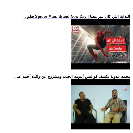
.. فيلم Spider-Man: Brand New Day | البداية اللي كان بيتر محتا
.. محمد عدوية يكشف كواليس ألبومه الجديد ومشروع عن والده أحمد عد