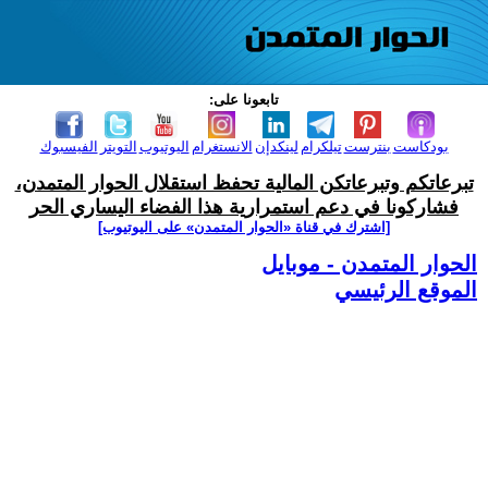
تابعونا على:
بودكاست
بنترست
تيلكرام
لينكدإن
الانستغرام
اليوتيوب
التويتر
الفيسبوك
تبرعاتكم وتبرعاتكن المالية تحفظ استقلال الحوار المتمدن،
فشاركونا في دعم استمرارية هذا الفضاء اليساري الحر
[اشترك في قناة ‫«الحوار المتمدن» على اليوتيوب]
الحوار المتمدن - موبايل
الموقع الرئيسي