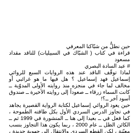
حين نطلُّ من شبّاكنا المعرفي
قراءة في كتاب ( الشبّاك في السبيليات) للناقد مقداد
مسعود
# عبد السادة البصري
لماذا توقّف الناقد عند هذه الروايات السبع للروائي
إسماعيل فهد إسماعيل ؟ هل فيها ما هو غرائبي أو
مخالف لما جاء في منجزه منذ روايته الأولى المدوّية ــ
كانت السماء زرقاء ــ صعوداً إلى روايته الأخيرة ــ صندوق
أسود آخر ــ؟!
حين يعود الروائي إسماعيل لكتابة الرواية القصيرة يجاهد
في تجاوز الدرس السردي الأول بكل طاقته الطموحة ،
كما فعل في ــ بعيدا إلى هنا ــ المنشورة في 1999 ثم ــ
الكائن الظل ــ عام 2000 ، ربما يكون هذا التجاوز بنسب
معيّنة ، لكن القطع السردي والانتقال إلى جهوية جديدة ،