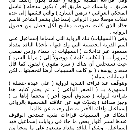
وفي قراءته النقدية لرواية ( عندما يكون رأسك في
طريق .. واسمك في طريق آخر ) يكون مدخله ( تناسل
المحكي الغرائبي / ترهين السارد ) والتي قسّمها إلى عدة
نقلات موصلاً سرد الروائي إسماعيل بشعر الشاعر قاسم
حدّاد الذي كانت نصوصه مفاتيح لكل فصل من فصول
الرواية .
وفي ( السبيليات) تلك الرواية التي اسماها إسماعيل على
اسم القرية الخصيبية التي ولد فيها ، يأخذنا الناقد مقداد
مسعود عبر تداخلات ( السبيليات :،، سماء وزمن نفسي
)مروراً بــ ( للكاتب كلمة ) ووصولاً إلى ( مرايا السرد )
حيث نستخلص أن هناك ( سرد مثنوي ) ليقول كما قال
سعدي يوسف ( لو كانت السبيليات أرضا لتخطّيتها .. لكن
السبيليات سماء ) .
ونتوقّف عند قراءته النقدية لرواية ( على عهدة حنظلة )
الممهورة بــ ( الصفر الواعي ) ، ثم يختم كتابه هذا
بقراءته لرواية ( صندوق أسود آخر ) مختتماً إياها بــ (
وجيز صداقة ) يتحدّث فيه عن علاقته الشخصية بالروائي
إسماعيل ولقائه الأخير به قبل رحيله عن عالمنا .
الشبّاك في السبيليات قراءات نقدية تستحق الوقوف
عندها لسبر أغوار بعض ما جاء في روايات إسماعيل فهد
إسماعيل ، وشكراً للناقد مقداد مسعود على ما منحنا من