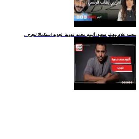
.. محمد علام وهيثم سعيد: ألبوم محمد عدوية الجديد استكمالا لنجاح