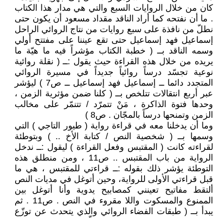
كان من خلال الروايات السبع والتي هي مدار هذا الكتاب
. ما أن نفتحه كما أراد الناقد مقداد مسعود أن يكون حتى
نطلّ من نافذة على سبع روايات من نتاج الروائي الراحل
إسماعيل فهد إسماعيل حتى تقع عيننا على مفتتح أولي
وسمه الناقد بــ ( خطبة الكتاب مؤشراً فيه ما هيّة ما
يريده من خلال هذه القراءة حيث يقول :ــ ( نقلة روائية
نوعية تجسّد درساً روائياً جديداً في مسيرة الروائي
المتجدد دائما ــ إسماعيل فهد إسماعيل ــ ص7 ) ليؤشر
عبر أربع انتقالات تتلخص بــ ( كلنا ضمن مؤثرية الزمن ،
وحدها فتوة الذاكرة ، مَنْ تتمرّد / تتنمّر على مخالب
الزمن وتمنحها درساً بالمجّان . ص8 )
وما أن يدخلنا معه في قراءة رواية ( طيور التاجي ) التي
وسمها بــ ( شخصية النص / كتابة الأخ .. ) وبتوطئة
لقراءته كانت ( المقتبس وفعل القراءة ) ليقول :ــ ندخل
الرواية من باب المقتبس .. ص11 ، ومن منطلق هذه
التوطئة يؤشر ذلك بقوله :ــ قراءتي للمقتبس ، هي ما
قبل قراءتي الأولى للرواية، وحين أتوغل في مديات النص
ألتقط مفاتيح تعينني كمصابيح يدوية وأنا أتوغل بين
الممنوع والمسكوت واللا مقروء في النص . ص11 . ثم
يبدأ بــ ( طبقات الفضاء الروائي والذي يتحدث عن توزّع