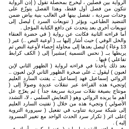
الرواية بين فصلين ، ليخرج بمحصلّة تقول ( إذن الرواية
تتكون من فصل أول فقط، وهذا الفصل يتوزّع على
وحدات سردية ، تفصل بينها في الغالب بنية بياض ضمن
التنضيد الطباعي، ويؤثر ( تنويعات السرد ) ليصل إلى
تنويعات أخرى بعد يتحدث عن دافع الكتابة المؤجل .
أما قراءته الثانية فكانت عن رواية ( في حضرة العنقاء
والخل الوفي ) حيث أشار إليها بــ ( أوعية النص ..) عبر (
13 وعاءً ) ليصل بعدها إلى محاولة إحصاء لأوعية النص ثم
يربطها بــ ( نحس التسمية )مشيراً إلى ( الكف كرابط
تفاعلي ) فيها .
بعد ذلك يأخذنا في قراءته لرواية ( الظهور الثاني لإبن
لعبون ) ليقول :ـ على صخرة الظهور الثاني لإبن لعبون ..
الروائي إسماعيل فهد إسماعيل :ـ يفتت السارد العليم
)وتجيء هذه القراءة عبر تنقلات عديدة وصولاً إلى (
مونتاج بصيغة نقلات سردية سريعة جداً ) ثم يعرّج عل
أهم ما يريده الروائي وهو ( التعايش السلمي ، لا، التشدد
الأصولي ) وتجيء هذه من خلال ( تفتيت السارد العليم
إلى شبكة سردية تتناوب في تفعيل ( سيرورة التروية
)على اثر ( تكرار سرد الحدث الواحد مع تغيير المسرود
إليه ) .