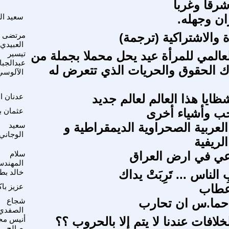
رقا وغربا
ان وجهله.
سعيد ال
 والاشتراكية (ترجمة)
مرتضى
العبيدي
لعالمي للمرأة عيد يحل محملا بجملة من
تيسير
عبدالجبا
هاك الحقوق والحريات الذي تتعرض له
الآلوسي
ايا هذا العالم لعالم جديد
عدنان ا
حب وأشياء أخرى
عثمان ب
العربية الصحراوية الديمقراطية و
سعيد
الوجاني
لريفية
عي في ارض العراق
سلام
المهند
 الناس ... تَرِبَتْ يداك
خالد بط
عطاب
عزيز با
حما.س ان تحارب
شجاع
الصفدي
خلافات عندنا لا يتم إلا بالحروب ؟؟
أنيس مح
صالح