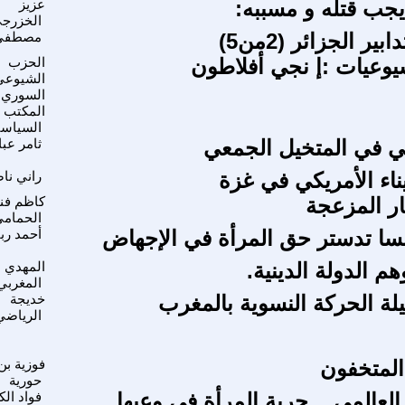
يجب قتله و مسببه:
عزيز
الخزرج
ير الجزائر (2من5)
مصطفى 
وعيات :إ نجي أفلاطون
الحزب
الشيوعي
السوري
المكتب
السياس
ي في المتخيل الجمعي
ثامر عب
ناء الأمريكي في غزة
راني نا
ار المزعجة
كاظم فن
الحمام
سا تدستر حق المرأة في الإجهاض
أحمد رب
هم الدولة الدينية.
المهدي
المغربي
لة الحركة النسوية بالمغرب
خديجة
الرياضي
المتخفون
فوزية بن
حورية
العالمي .. حرية المرأة في وعيها
فواد ال