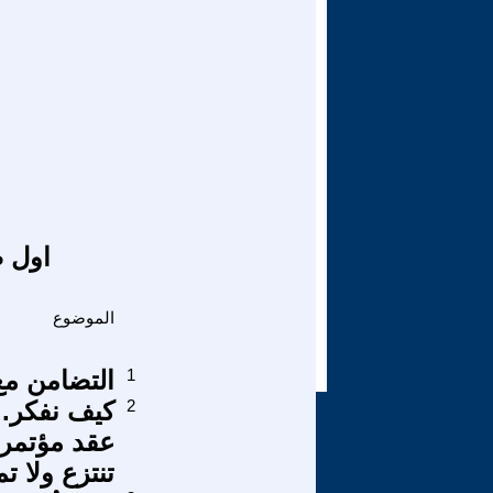
اول ص
الموضوع
1
التضامن مع
2
كيف نفكر..
عقد مؤتمر 
تنتزع ولا تم