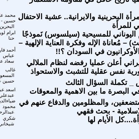
رأة البحرينية والايرانية.. عشية الاحتفال
محمد عل
حسين -
ي للمرأة
البحرين
 اليوناني للمسيحية (سيلسوس) نَموذجًا
ابرام لو
حنا
ث) – مُعاناة الإله وفكرة العناية الإلهية –
لأوكرانيون في السودان ؟!!
أحمد فا
عباس
راني أعلن عمليا رفضه لنظام الملالي
سعاد عز
رية نفس عقلية للتشبث والاستحواذ
غالب
المسعو
 تكملة السؤال الثالث
حسين ع
ي البصرة ما بين الاهمية والمعوقات
اسعد عبد
عبدعلي
ضعفين، والمظلومين والدفاع عنهم في
ضياءالدي
محمود
اسلامية - بحث فقهي
عبدالرح
ة....كل الأيام لها
شكري
شيخاني