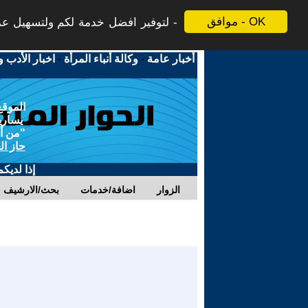
موافق - OK
لتوفير افضل خدمة لكم ولتسهيل عملي
أخبار عامة
-
وكالة أنباء المرأة
-
اخبار الأدب و
الموقع
يسارية
"من أج
حاز ال
إذا لديك
الزوار
اضافة/خدمات
بحث/الارشيف