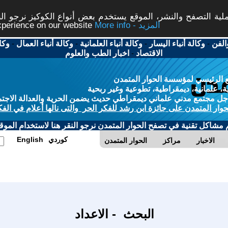
ة التصفح والنشر، الموقع يستخدم بعض أنواع الكوكيز نرجو النق
More info - المزيد
experience on our website
الفن
-
وكالة أنباء اليسار
-
وكالة أنباء العلمانية
-
وكالة أنباء العمال
-
وكا
الاقتصاد
-
اخبار الطب والعلوم
 الرئيسي لمؤسسة الحوار المتمدن
، علمانية، ديمقراطية، تطوعية وغير ربحية
ل مجتمع مدني علماني ديمقراطي حديث يضمن الحرية والعدالة الاجتم
حوار المتمدن على جائزة ابن رشد للفكر الحر والتى نالها أعلام في الفك
م مشاكل تقنية في تصفح الحوار المتمدن نرجو النقر هنا لاستخدام الموقع
كوردي
English
الاخبار
مراكز
الحوار المتمدن
البحث - الاعداد