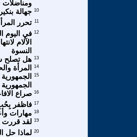
ومناضلات ش
10
جهالة بنكير
11
تحرر المرأة
12
في اليوم ا
الآلام لانت
النسوة
13
هل تصلح شظ
14
المرأة وال
15
الجمهورية 
الجمهورية ا
16
صراع الافا
17
فاظفر بِحُبِ
18
مهارات وأ
19
لقد قررت 
20
لماذا حل ال