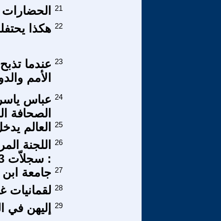
21
الحضارات ا
22
هكذا يحتفلو
23
عندما تذبح
الأمم والد
24
عباس ياسر 
الصحافة العر
25
العالم يدخل
26
اللجنة المر
: سجلاّت 2023
27
جامعة ابن 
28
لقمانيات غزة 
29
إليهن في ال