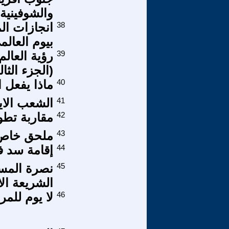
والشوفينية
38
انجازات الم
بيوم العالم
39
رؤية العالم
(الجزء الثال
40
ماذا يفعل ا
41
الشعب الاي
42
مقاربة تطو
43
ملحق خاص _
44
إقامة سد ف
45
نصرة المست
الشريعة ال
46
لا يوم للمرأ