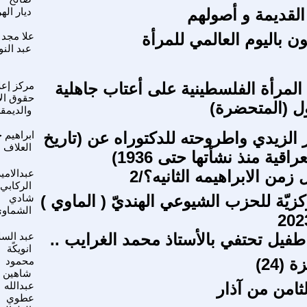
لقديمة و أصولهم
ديار ال
ن باليوم العالمي للمرأة
علا مجد 
عبد النو
 المرأة الفلسطينية على أعتاب جاهلية
مركز إعل
حقوق ال
ول (المتحضرة)
والديمق
الزيدي واطروحته للدكتوراه عن (تاريخ
ابراهيم 
العلاف
اقية منذ نشأتها حتى 1936)
 زمن الابراهيمه الثانيه؟/2
عبدالامير
الركابي
كزيّة للحزب الشيوعي الهنديّ ( الماوي )
شادي
الشماو
طفيل تحتفي بالأستاذ محمد الغرايب ..
عبد السل
انويكًة
(24)
محمود
شاهين
ثامن من آذار
عبدالله
عطوي