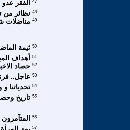
47
الفقر عدو 
48
نظائر من تداب
49
مناضلات شي
50
ثيمة الماض
51
أهداف المي
52
حصاد الاخب
53
عاجل.. فرن
54
تحدياتنا و و
55
تاريخ وحصي
56
المتآمرون 
57
يوم المرأة 