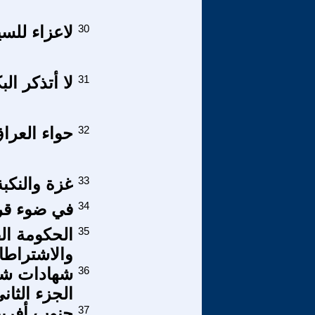
30
لاعزاء للس
31
لا أتذكر الب
32
حواء العرا
33
غزة والنكب
34
في ضوء قر
35
الحكومة ال
والاشتراطا
36
شهادات شه
الجزء الثان
37
جنوب أفريق