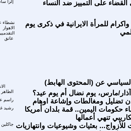
 القضاء على التمييز ضد النساء
إلزا سا
واكرام للمرأة الايرانية في ذكرى يوم
نشطاء 
الاهواز
لمي
التقدميين
عاتق
لسياسي عن (المحتوى الهابط)
الا
آذار/مارس، يوم نضال أم يوم عيد؟
الطاهر 
ن تضليل ومغالطات وإشاعة اوهام
راسم عب
ء حكومات اليمين.. قمة بلدان أمريكا
رشيد غ
لكاريبي تنهي أعمالها
 للأزواج... بعثيات وشيوعيات وانتهازيات
جاكلين 