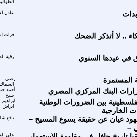
الطوالبة
يدات
عادل ال
كاء .. لا أتذكر الضحك
فرات إس
ق في عيدها السنوي
رقية الخ
ة المستمرة
رضي
السماك
ارات البنك المركزي المصري
أحمد حم
سبح
فلسطينية بين الضرورات الوطنية
ابراهيم
ابراش
ت الخارجية
ود عيان عن حقيقة يسوع المسيح –
نافع شاب
ي –
يا تاريخ حافل في مقاومة الاستعمار
علي الع