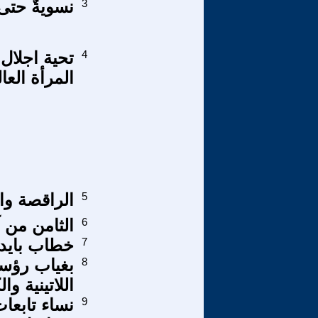
3
نسويةٌ حتى
4
تحية اجلال 
المرأة العا
5
الراقصة وا
6
الثامن من 
7
خطاب بايد
8
بغياب رؤسا
اللاتينية وا
9
نساء تابعات