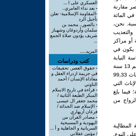
العسكري على ا ...
زواج القاصر مقارنة
-
بعد نداء العامري..
-المقاومة الإسلامية- تعلن
مجموع رسوم الزواج منذ سنة 2004 إلى سنة 2019 تراوحت بين 99.11 في المائة
تأجيل الرد
في المائة كأقل نسبة. نحن،
-
بالصور.. محمد بن
سلمان وأردوغان وشهباز
والتعذيب
شريف يؤدون صلاة الجمع
 أو مراكز
...
ج يكون في
المزيد.....
ة النيابة
كتب ودراسات
العامة التي بينت أن المعدل العام لنسبة الذكور المعنيين بهذا الزواج برسم 13 سنة
-
حقوق العصر. تحقيقات
في جريمة ازدراء العقل و
(2007-2019) شكل ما نسبته 0,67 في المائة؛ في حين شكلت نسبة الإناث 99,33
معاداة الإنسان / أحمد
قارنة مع نسبة الإناث التي
التاوتي
-
قراءة في تاريخ الاسلام
كل عدد الذكور 92 في المائة؛ فيما بلغ
المبكر الطبعة الثانية /
في الزواج من
محمد جعفر ال عيسى
-
الإسلام ضد الحداثة /
فرغان أزيهاري
-
مصادر القرآن من
اليهودية و المسيحية
المطالِبة
السريانية و الجاهلية و أ ...
/ مؤمن عقلاني
لى النوع.