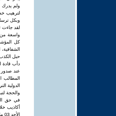
ولم يدرك أن
لترهيب خصو
لقد جاءت ت
واسعة من ا
كل المؤشر
الشفافية، ا
حبل الكذب
دأب قادة ا
عند صدور م
المطالب ال
الدولية الت
والحجة لتب
في حق الخ
أكاذيب خلا
الأحد 03 مارس 2024 بمدينة الدار البيضاء. ومن تلك الأكاذيب: