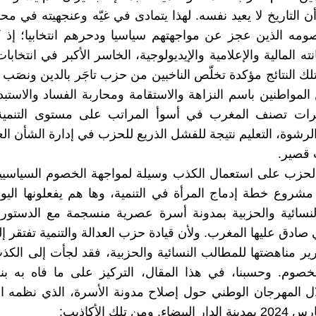
 التاريخ لا يعيد نفسه. لهذا يتمادى في غيّه وعنجهيته في محا
مه الذين عجز عن مواجهتهم سياسيا ودحرهم انتخابيا؛ إذ ك
لك النتائج مؤكدة تخلّص الناخبين من حزب تاجَر بالدين ونصَب
لمواطنين باسم النزاهة والاستقامة ومحاربة الفساد والاستبد
ات تصنف المغرب في أسوأ المراتب على مستوى التنمية
لرشوة، التعليم نتيجة للفشل الذريع للحزب في إدارة الشأن الع
 قصير.
لحزب على استعمال الكذب وسيلة لمواجهة الخصوم السياسيين
شروع خطة إدماج المرأة في التنمية، وها هم يفعلونها اليو
نسائية والحزبية بمدونة أسرة عصرية منسجمة مع الدستور و
ي صادق عليها المغرب. ولأن قيادة حزب العدالة والتنمية تفتقر إ
رير مناهضتها للمطالب النسائية والحزبية، فقد لجأت إلى الك
صوم. وحسبنا، في هذا المقال، التركيز على ما فاه به بن
ل المهرجان الوطني حول إصلاح مدونة الأسرة، الذي نظمه ا