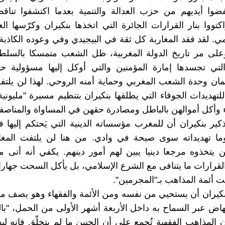
فضوا أيديهم من حزب العدالة والتنمية بعدما اكتشفوا تناق
كتووا بنار القرارات الجائرة التي اتخذها بنكيران وكرّسها ال
ومي. لقد فقد المغاربة كل ثقة في البيجيدي وفي وعوده الكاذبة
وعلى مر تاريخ الدولة المغربية، ظل الشعب متمسكا بالسلط
تي تجسدها إمارة المؤمنين والتي أوكل إليها مسؤولية حما
ان وحدة الشعب المغربي وحماية أمنه الروحي. لهذا لن يلت
للتهديدات الجوفاء التي يطلقها بنكيران بتنظيم مسيرة "مليوني
 وأكل أموالهن بالباطل ومصادرة حقهن في المساواة والمناصفة
ذكير بنكيران أن للمغرب مؤسساته الدينية التي يَحتكم إليها ف
وما تهديداته سوى صيحة في وادي. من هنا لن يلتفت المغار
ن يتخذوه مرجعا دينيا يبين لهم أمور دينهم. يكفي أنه أتى م
لقرارات ما يتنافى مع الشرع الإسلامي، بل يأكل السحت جهارا ن
ت أئمة المذاهب بـ"المجرمين".
كيران أن يستحيي من نفسه ومن الأئمة والفقهاء وهو يصف م
جهاض عبر السماح به داخل الأربعة أشهر الأولى من الحمل، "با
 المذاهب الفقهية تُجمِع على أن الجنين ما لم يتخلّق فإنه ل