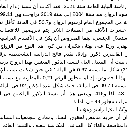
من طرف رئاسة النيابة العامة سنة 2021، فقد أكدت أن نسبة 
ب
كأعلى نسبة من المجموع العام لرسوم الزواج و53.7 
 عشرات الآلاف من الطفلات اللائي يتم تعريضهن للاغتصاب 
استغلال الجنسي، بينما المفروض أن يكنّ في الأقسام الدراسية
مهني. وردّا على بهتان بنكيران من كون هذا النوع من الزوا
القاصرين ذكورا وإناثا، نقدم نتائج الدراسة التشخيصية لرئاس
في المائة بهذا الخصوص، إذ لم يتجاوز الرقم 0,21 بالم
سجلت ما نسبته 99,79 في المائة، حيث ش
عدد الإناث 43 ألفا و416. ومعنى هذا أن نسبة الذكور الراغبين 
جاوز 99 في المائة.
يْوَنّسْنا ،عرّا راسو وهوّسنا .
ان أن حزبه مناهض لحقوق النساء ومعادي للجمعيات النسائية 
المناصفة وإلغاء كل القوانين المكرسة للعنف والتمييز القائم ع