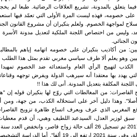
 فيما يتعلق بالمدونة، تشريع العلاقات الرضائية. طبعا لم يخج
على خصومه، فهذه ليست المرة الأولى التي تعمّد فيها استع
سلاح لمواجهة الخصوم. ولعلم بنكيران أن مشروع القانون الجنائ
د، وليس من اختصاص اللجنة الملكية لتعديل مدونة الأسرة 
ون الجنائي.
يين: من أكاذيب بنكيران على خصومه اتهامه إياهم بالمطالب
ليين وهو يعلم ألا طرف سياسي مغربي تقدم بمثل هذا الطلب أ
د الكذب لتهييج الرأي العام واستعدائه ضد الخصوم تمهيدا
التي يهدد بها معتقدا أنه سيرهب الدولة ويفرض توجهه وقناعاته
اللجنة المكلفة بتعديل المدونة. أنى لك هذا !!
 القاصرات: من المغالطات التي روّج لها بنكيران قوله إن "هذ
أصلا". وهذا دليل آخر على استحلاله الكذب، من جهة، ومن 
اقع المغربي الذي عرف ويعرف اتساع ظاهرة تزويج القاصرات
 سبق لوزير العدل، السيدعبد اللطيف وهبي، أن قدم معطيات 
12 ألف حالة، وفي سنة 2021 ارتفع إلى 19 ألفا". أما الدرا