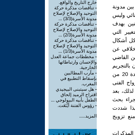
خارج التاريخ والواقع.
بين مدونة
-
تناقضات مذكرة حركة
التوحيد والإصلاح لإصلاح
نائي وليس
مدونة الأسرة(3/3) ...
نين بهدف
-
تناقضات مذكرة حركة
التوحيد والإصلاح لإصلاح
يير التي
مدونة الأسرة(2/3) ...
كل أشكال
-
تناقضات مذكرة حركة
التوحيد والإصلاح لإصلاح
أخلاقي عن
مدونة الأسرة(1/3) ...
-
مخططات جماعة العدل
من القاضي
والإحسان وارتباطاتها
 بالتجريم
الخارجية.
-
مآرب المطالبين
التام بدعوى حماية حقوق الطفلات وضمان تمدرسهن". ومعلوم أن المادة 20 من
بإسقاط التطبيع في
واج الفتى
المغرب.
-
هل سيتبنى البيجيدي
بررة لذلك، بعد
اقتراح الرميد إلحاق
إجراء بحث
الطفل بأبيه البيولوجي ...
-
رؤوس الفتنة أيْنَعَت.
هذا شددت
منع تزويج
المزيد.....
المذكرات