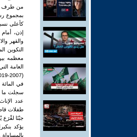
إذن، أمام
والقهر وال
التكوين ال
معظمه بين 
طفلات قاصرات تت
جبْنَا لقْرَع 
يؤكد بنكير
بالمساواة و