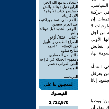
-
محادثات مع الله الجزء
 السياسي.
الرابع / نيل دونالد والش
-
مختصر كتاب الأرواح /
في حركية
آلان كاردك
معات. إن
-
الفقيه لي نتسناو براكتو /
عبد العزيز سعدي
لوجيات لا
-
الوحي الجديد / يل دونالد
عة من أجل
والش
-
كتاب : حَمَّالُ أَوْجُهٍ..
ها الأولى
الصراع الطبقي والتأويل
 التعايش
في الإسلام ... / احمد
صالح سلوم
ومة لها،
-
التواصل الحضاري
ومفهوم الحداثة في قراءة
النص القراني / عمار
ي النشأة
التميمي
من يعرقل
المزيد.....
مع، إناثا
المعجبين بنا على
الفيسبوك
ين" ووصيا
3,732,970
بعدُ، أن