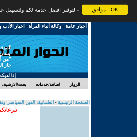
موافق - OK
لتوفير افضل خدمة لكم ولتسهيل عملي
أخبار عامة
-
وكالة أنباء المرأة
-
اخبار الأدب و
الموقع
يسارية
"من أج
حاز ال
إذا لديك
الزوار
اضافة/خدمات
بحث/الارشيف
الصفحة الرئيسية
-
العلمانية، الدين السياسي ونق
تبرعاتكم