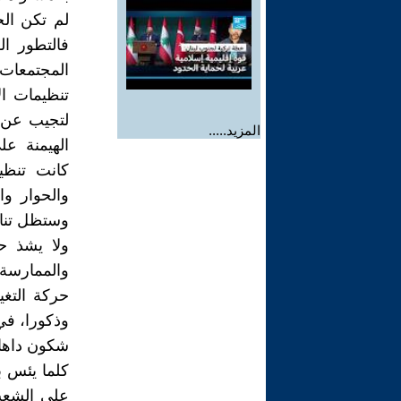
لم تكن الح
فالتطور ا
المجتمعات 
تنظيمات ال
لتجيب عن ح
المزيد.....
الهيمنة عل
كانت تنظي
والحوار وا
وستظل تناهض
ولا يشذ ح
والممارسة
حركة التغي
وذكورا، في
شكون داها 
كلما يئس ب
على الشعب