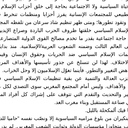
ياة السياسية ولا الاجتماعية بحاجة إلى خلق أحزاب الإسلام
لطبيعي للمجتمعات الإنسانية يفرز أحزابا ومنظمات تنخرط 
وتقود تطورها؛ ومتى ظهر تنظيم شاذ سرعان من تلفظه المجت
إسلام السياسي خلقتها ظروف الحرب الباردة وصراع الإيديو
اجة اجتماعية بقدر ما تخدم مصالح القوى الدولية المتصار
ى العالم الثالث وضمنه الشعوب العربية/الإسلامية. منذ بدايات
مات الإسلام السياسي ضد الحريات وحقوق الإنسان وقيم
لاختلاف. لهذا لن تنسلخ عن جذور تأسيسها والأهداف المرس
 التغيير والتطور. فأينما تغوّل الإسلاميون إلا وحل الخراب.
زب العدالة والتنمية عن بقية تنظيمات الإسلام السياسي ف
 والأهداف. وليس أمام المجتمع المغربي سوى التصدي لكل 
ير والتحديث والتقدم التي تتوقف على إشراك كل أفراد المجت
 صناعة المستقبل وبناء مغرب الغد.
فيك ألمكحلة بالليل.
نكيران من بلوغ مراميه السياسوية إلا ونصّب نفسه "حاميا للد
 متجاوزا مؤسسات الدولة وثوابت الشعب المغربي. لم يدرك 