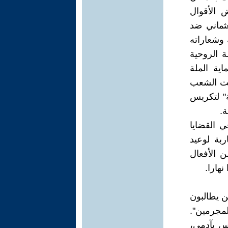
ض الأقوال
عثماني ضد
 وشعاراته
ة الروحية
ية الملة
فت الشعب
ة" لتكريس
.
ي القضايا
بة لوعيد
ن الأفعال
هارا.
ن يطالبون
لمجرمين".
يس بآدمي،