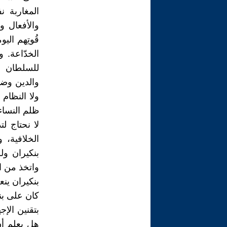
المغاربة ن
والأفعال وا
قُوتِهم الي
الخدّاعة. 
للسلطان ال
والدين وضم
ولا النظام 
ظلم النساء
لا نحتاج لت
الخلافية، 
بنكيران ول
واتخذ من ا
بنكيران ينع
كان على بن
بتقنين الإ
هل يعلم أن