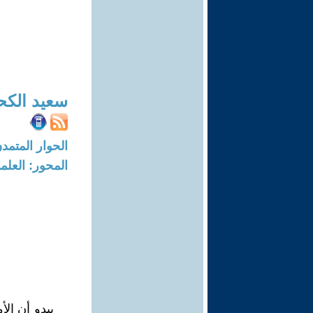
سعيد الكح
الحوار المتمدن-العدد: 7910 - 4
المحور: العلما
يبدو أن الأ