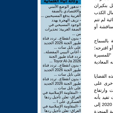
وكالة أنباء العلمانية
ل بنكيران
-
تدهور الوضع الأمني
والاقتصادي بالضفة
مال الكذب
الغربية يدفع المسيحيين ...
ية لم تتم
-
نزيف الهجرة يهدد
الوجود المسيحي في
مناقشة أو
الضفة الغربية: تحذيرات
من ...
-
بدون انقطاع.. تردد قناة
ة بالسماح
طيور الجنة 2026 الجديد
على نايل سات ...
و اقترحه؛
-
أغاني البيبي المفضلة..
 "للمسيرة
تردد قناة طيور الجنة
2026 Toyor Al-Ja ...
 المعادية
-
بدون انقطاع.. تردد قناة
طيور الجنة 2026 الجديد
على نايل سات ...
ه القضايا
-
بدون انقطاع.. تردد قناة
أخرى على
طيور الجنة 2026 الجديد
على نايل سات ...
 وارتفاع
-
-المقاومة الإسلامية في
تفيد بأنه
العراق- تعلن تأجيل ردها
العسكري على ا ...
“في عام 2017 تم تسجيل 26 ألف حالة زواج قاصر، وانخفض العدد سنة 2020 إلى
-
-المقاومة الإسلامية في
العراق- تعلن تأجيل ردها
سة التشخيصية المنجزة