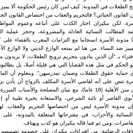
ج الطفلات في المدونة: كيف لمن كان رئيس الحكومة ألا يميز 
ن القانون الجنائي؟ فالتجريم والعقاب من اختصاص القانون الج
سرة. لكن بنكيران اختار الكذب على أتباعه وعموم المواط
د المطالب النسائية العادلة والمشروعة، وحجز عملية التغ
 مدونة الأسرة انسجاما مع التزامات المغرب بالقضاء على 
ييز ضد النساء. من هنا لم يمنعه الوازع الديني ولا الوازع ال
فتراء بـ "أن الذين ينادون بتجريم تزويج الطفلات، لا يريدون 
 الحكم في مثل هذه القضايا التي هي قليلة أصلا، بل يطالبون
رة تنص على أنه لقاضي الأسرة المكلف بالزواج أن يأذن بز
والفتاة دون سن الأهلية (18 عاما)، مع تبيان المصلحة والأسباب الم
أبوي القاصر أو نائبه الشرعي، والاستعانة بخبرة طبية أو 
إن مدونة الأسرة ليس من اختصاصها التجريم والعقاب. ل
لنسائية والأحزاب، في مقترحاتها المتعلقة بالمدونة، على 
قاصرات. ومن ثم فما قاله بنكيران هو كذب وبهتاف.
اقات الرضائية: من افتراءات بنكيران على خصومه تضمينهم 