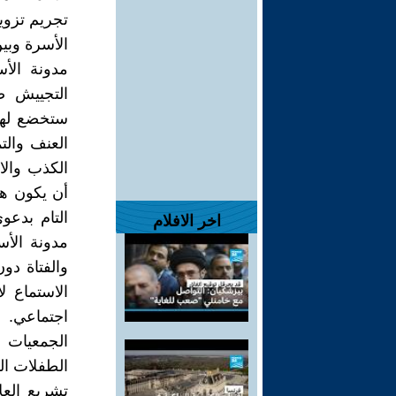
تجريم تزوي
الأسرة وبي
مدونة الأ
التجييش ض
ستخضع لها
العنف والتم
الكذب والا
أن يكون هو
اخر الافلام
مدونة الأس
الاستماع ل
اجتماعي. 
الجمعيات ا
الطفلات ال
تشريع العل