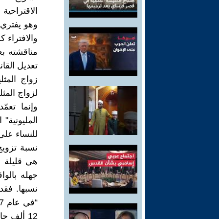
الاقتراحية
وهو يفتري 
والافتراء ك
مناقشته بع
تعديل القان
زواج المثل
لزواج المث
وإنما تعمّ
المليونية" 
للنساء على 
نسبة تزويج
هي قليلة 
جهله بالو
نسبها. فقد