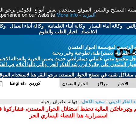
ة التصفح والنشر، الموقع يستخدم بعض أنواع الكوكيز نرجو النق
More info - المزيد
experience on our website
الفن
-
وكالة أنباء اليسار
-
وكالة أنباء العلمانية
-
وكالة أنباء العمال
-
وكا
الاقتصاد
-
اخبار الطب والعلوم
 الرئيسي لمؤسسة الحوار المتمدن
، علمانية، ديمقراطية، تطوعية وغير ربحية
ل مجتمع مدني علماني ديمقراطي حديث يضمن الحرية والعدالة الاجتم
حوار المتمدن على جائزة ابن رشد للفكر الحر والتى نالها أعلام في الفك
م مشاكل تقنية في تصفح الحوار المتمدن نرجو النقر هنا لاستخدام الموقع
كوردي
English
الاخبار
مراكز
الحوار المتمدن
د الفكر الديني
-
سعيد الكحل
- جهالة بنكيران وجهله.
 وتبرعاتكن المالية تحفظ استقلال الحوار المتمدن، فشاركونا 
استمرارية هذا الفضاء اليساري الحر