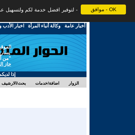
موافق - OK
لتوفير افضل خدمة لكم ولتسهيل عملي
أخبار عامة
-
وكالة أنباء المرأة
-
اخبار الأدب و
الموقع
يسارية
"من أج
حاز ال
إذا لديك
الزوار
اضافة/خدمات
بحث/الارشيف