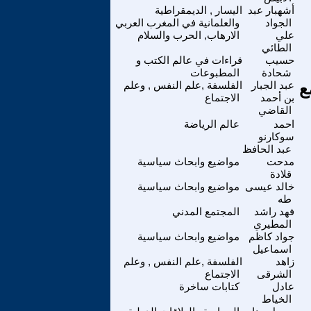
أشهبار عبد
اليسار , الديمقراطية
الجواد
والعلمانية في المغرب العربي
علي
الارهاب, الحرب والسلام
الطائي
حسيب
قراءات في عالم الكتب و
شحادة
المطبوعات
اقشة مع
عبد الجبار
الفلسفة ,علم النفس , وعلم
بن أحمد
الاجتماع
القاضي
احمد
عالم الرياضة
سوكارنو
عبد الحافظ
مدحت
مواضيع وابحاث سياسية
قلادة
خالد عيسى
مواضيع وابحاث سياسية
طه
فهد راشد
المجتمع المدني
المطيري
جواد كاظم
مواضيع وابحاث سياسية
اسماعيل
زاهد
الفلسفة ,علم النفس , وعلم
الشرقى
الاجتماع
عادل
كتابات ساخرة
الخياط