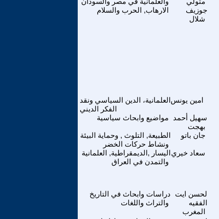
متولي
والعلمانية في مصر والسودان
جوزيف
الارهاب, الحرب والسلام
شلال
امين يونس
العلمانية، الدين السياسي ونقد
الفكر الديني
سهيل أحمد
مواضيع وابحاث سياسية
بهجت
جان باتو
الطبيعة, التلوث , وحماية البيئة
ونشاط حركات الخضر
سعاد خيري
اليسار ,الديمقراطية, العلمانية
والتمدن في العراق
لحسن ايت
دراسات وابحاث في التاريخ
الفقيه
والتراث واللغات
المغرب