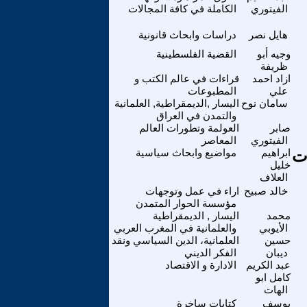
الفيتوري
الكاملة في كافة المجالات
هايل نصر
دراسات وابحاث قانونية
وجيه أبو
القضية الفلسطينية
ظريفة
ازاد احمد
قراءات في عالم الكتب و
علي
المطبوعات
سامان نوح
اليسار ,الديمقراطية, العلمانية
والتمدن في العراق
صابر
العولمة وتطورات العالم
الفيتوري
المعاصر
ت
ابراهيم
مواضيع وابحاث سياسية
خليل
العلاف
خالد صبيح
اراء في عمل وتوجهات
مؤسسة الحوار المتمدن
محمد
اليسار , الديمقراطية
الأيوبي
والعلمانية في المغرب العربي
حسين
العلمانية، الدين السياسي ونقد
ديبان
الفكر الديني
عبد الكريم
الادارة و الاقتصاد
كامل ابو
الهات
يوسف
كتابات ساخرة