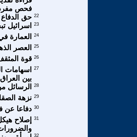
فحص مفردات
22
حق الدفاع ف
23
اسرائيل تب
24
العمارة في
25
العصر الذه
26
قوة المثقف
27
اسهامات ال
بين العراق
28
الرسائل من
29
نزهة الصقل
30
دفاعا عن ف
31
والضرورات
32
امرأة... ون