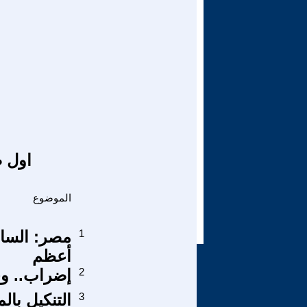
اول ص
الموضوع
1
مصر: الساد
أعظم
2
إضراب.. وح
3
التنكيل بال