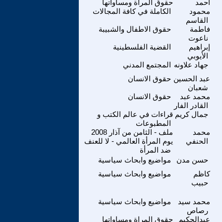
احمد
حقوق المراة ومساواتها
محمود
الكاملة في كافة المجالات
القاسم
فاطمة
حقوق الاطفال والشبيبة
ناعوت
إبراهيم
القضية الفلسطينية
الأيوبي
جهاد علاونه
المجتمع المدني
عبد الحسين
حقوق الانسان
شعبان
محمد عبد
حقوق الانسان
القادر الفار
جمال كريم
قراءات في عالم الكتب و
المطبوعات
محمد
ملف - الثامن من آذار 2008
الحنفي
يوم المرأة العالمي - لا للعنف
ضد المرأة
حسن مدن
مواضيع وابحاث سياسية
كاظم
مواضيع وابحاث سياسية
حبيب
محمد سيد
مواضيع وابحاث سياسية
رصاص
عبدالحكيم
حقوق المراة ومساواتها