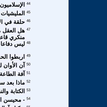
44
الإسلاميون
45
المليشيات 
46
حلقة في الإ
47
منكري قاعد
48
ليس دفاعا
49
اربطوا الح
50
آن الأوان ل
51
آفة الطاعة 
52
ماذا بعد سق
53
الكتابة وال
54
- محيسن ال