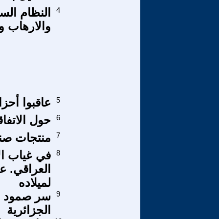
4
النظام الس
والارهاب و
5
عاقبوا أحز
6
حول الاتفاق
7
منتجات صنا
8
في غياب ال
لميلاده
9
سر صمود الن
الجزائرية