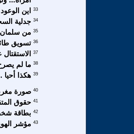
33
اين الوعود 
34
جدلية السج
35
من سلمان 
36
تسويق طائفي
37
الاستقتال 
38
ما لم يصرح
39
هكذا أحيا .
40
صورة مغربي
41
حقوق المتق
42
بطاقة شخصي
43
مؤشر الهوية