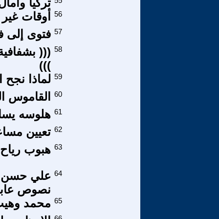
55
تركيا وآمال
56
أوقات غير 
57
فتوى إلى ف
58
((( بشفافية
)))
59
لماذا نجح ا
60
القاموس ا
61
هلوسه يسا
62
تعيين مساع
63
هبوب رياح
64
علي حسن ال
نصوص عابرة
65
محمد وهيب 
66