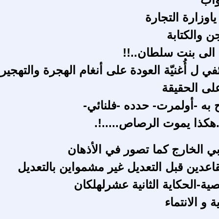
ياوزارة التجارة
ن والكتابة
الى بنت سلطان..!!
 ل أُغنيّة العودة على أنغام الهجرة والتهجير
على الحقيقة
 به -أولمرت- حدده -فلنائي-
.هكذا يموت الرصاص.....!.
 الخارج كما تصور في الأذهان
اعدين قبل التعديل غير مشمواين بالتعديل
ة-الحكاية الثانية عشرلهلكان
 و الانتماء