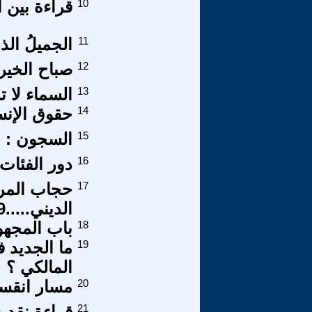
10
قراءة بين 
11
الجميلُ الذ
12
صباح الخير 
13
السماء لا ت
14
حقوق الإنس
15
السجون : ج
16
دور الفئات 
17
حجاب المرأة
الديني.....29
18
باب المجهو
19
ما الجديد 
المالكي ؟
20
مسار انقسا
21
قراءة نقدي