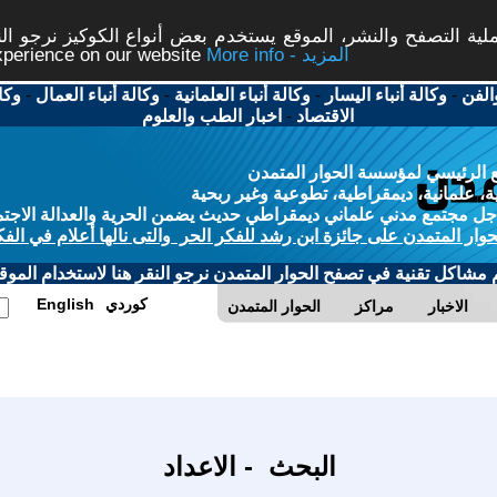
ة التصفح والنشر، الموقع يستخدم بعض أنواع الكوكيز نرجو النق
More info - المزيد
experience on our website
الفن
-
وكالة أنباء اليسار
-
وكالة أنباء العلمانية
-
وكالة أنباء العمال
-
وكا
الاقتصاد
-
اخبار الطب والعلوم
 الرئيسي لمؤسسة الحوار المتمدن
، علمانية، ديمقراطية، تطوعية وغير ربحية
ل مجتمع مدني علماني ديمقراطي حديث يضمن الحرية والعدالة الاجتم
حوار المتمدن على جائزة ابن رشد للفكر الحر والتى نالها أعلام في الفك
م مشاكل تقنية في تصفح الحوار المتمدن نرجو النقر هنا لاستخدام الموقع
كوردي
English
الاخبار
مراكز
الحوار المتمدن
البحث - الاعداد