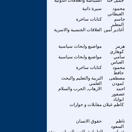
جميل حنا
السياسة والعلاقات الدولية
محمود
سيرة ذاتية
الغيطاني
جاسم
كتابات ساخرة
المطير
أغادير أمين
العلاقات الجنسية والاسرية
هرمز
مواضيع وابحاث سياسية
كوهاري
سامي
مواضيع وابحاث سياسية
العباس
محمود
كتابات ساخرة
حافظ
مصطفى
التربية والتعليم والبحث
لمودن
العلمي
احمد
الارهاب, الحرب والسلام
عصفور
ابواياد
كاظم غيلان
مقابلات و حوارات
ناظم
حقوق الانسان
السعود
عساسي
العلمانية، الدين السياسي ونقد