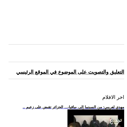
التعليق والتصويت على الموضوع في الموقع الرئيسي
اخر الافلام
.. مهدي لعريبي: من السينما إلى -مافيا-... الجزائر تقبض على زعيم