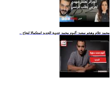
.. محمد علام وهيثم سعيد: ألبوم محمد عدوية الجديد استكمالا لنجاح