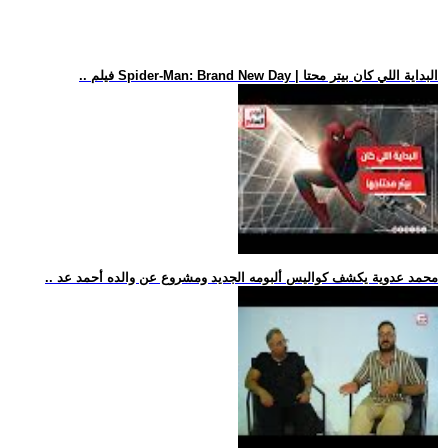
.. فيلم Spider-Man: Brand New Day | البداية اللي كان بيتر محتا
.. محمد عدوية يكشف كواليس ألبومه الجديد ومشروع عن والده أحمد عد