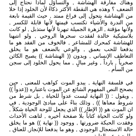
وهناك مفارقة الهشاشة , والتساؤل لماذا نحتاج إلى
الضعف ؟ وهذه هي النقطة الأكثر ذكاءً لأن الخلود إذا خلا
من الهشاشة يتحول إلى فراغ ممتد , حيث القيمة نابعة
من الندرة والأشياء تكتسب قيمتها لأنها قابلة للكسر ,
ولأنها مؤقتة , الزهرة الجميلة تبهرنا لأنها ستذبل , لو كانت
بلاستيكية خالدة لفقدت سحرها الروحي , ولو انتبهنا
للهشاشة كمحرك للمشاعر , فالخوف من الفقد هو ما
يدفعنا للحب بعمق , والوعي بالضعف هو ما يخلق
التعاطف الإنساني , وبدون (( الهشاشة )) يصبح الكائن
صخرياً , بارداً , وغير مبالٍ , مما يحول الخلود إلى سجن
من السأم .
في فلسفة النهاية , يبدو الموت كواهب للمعنى , حين
يصحح النص المفهوم الشائع عن الموت باعتباره ((عدواً ))
, ويقول : (( النهاية ليست عدواً للحياة , بل شرط من
شروط معناها )) , وذلك بناءً على مبادئ الوجودية , في
ان الموت هو (( الإطار )) الذي يجعل للوحة الحياة شكلاً ,
ولو كانت الحياة كتاباً بلا صفحة أخيره , لتاهت الأحداث
وفقدت الحبكة ضرورتها , ووجود (( نهاية )) هو ما يخلق
حالة الاستعجال الوجودي , وهو ما يدفعنا للإنجاز, للعناق ,