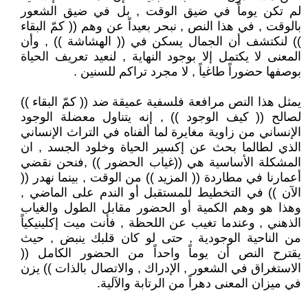
لم تكن يوماً في ضيق الوقت , بل في ضيق الشعور
بالوقت , في هذا النص , نبحر بعيداً عن وهم (( كمّ البقاء
)) لنكتشف أن الجمال يسكن في (( الهشاشة )) , وأن
المعنى لا يكتمل إلا بوجود النهاية , لنعيد تعريف الحياة
بوصفها حضوراً طاغياً , لا مجرد تراكم للسنين .
يمثل هذا النص مرافعة فلسفية عميقة ضد (( كمّ البقاء ))
لصالح (( كيف الوجود )) , إنه يتناول معضلة الوجود
الإنساني من زاوية مغايرة لما ألفناه في التراث الإنساني
الذي لطالما بحث عن إكسير الحياة وخلود الجسد , ان
المشكلة الأساسية هي ((غياب الحضور )) ,فنحن نقضي
أعمارنا في مطاردة (( المزيد )) من الوقت , بينما نهدر ((
الآن )) في التخطيط للمستقبل أو الندم على الماضي ,
وهذا هو وهم الكمية أو الحضور مقابل الطول والغياب
الذهني , وعندما تغيب عن اللحظة , فأنت ميت إكلينيكياً
من الناحية الوجودية , حتى لو كان قلبك ينبض , حيث
يقترح النص أن يوماً واحداً من الحضور الكامل ((
الاستغراق في الشعور , الإدراك , والاتصال بالذات )) يزن
في ميزان المعنى دهراً من الرتابة والآلية.