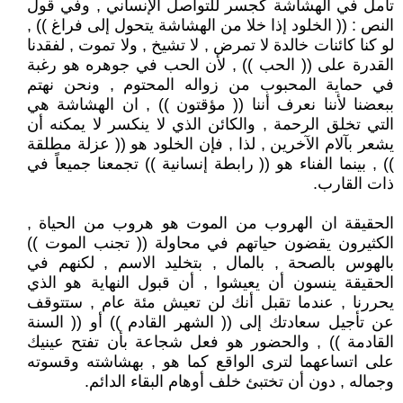
تأمل في الهشاشة كجسر للتواصل الإنساني , وفي قول
النص : (( الخلود إذا خلا من الهشاشة يتحول إلى فراغ )) ,
لو كنا كائنات خالدة لا تمرض , لا تشيخ , ولا تموت , لفقدنا
القدرة على (( الحب )) , لأن الحب في جوهره هو رغبة
في حماية المحبوب من زواله المحتوم , ونحن نهتم
ببعضنا لأننا نعرف أننا (( مؤقتون )) , ان الهشاشة هي
التي تخلق الرحمة , والكائن الذي لا ينكسر لا يمكنه أن
يشعر بآلام الآخرين , لذا , فإن الخلود هو (( عزلة مطلقة
)) , بينما الفناء هو (( رابطة إنسانية )) تجمعنا جميعاً في
ذات القارب.
الحقيقة ان الهروب من الموت هو هروب من الحياة ,
الكثيرون يقضون حياتهم في محاولة (( تجنب الموت ))
بالهوس بالصحة , بالمال , بتخليد الاسم , لكنهم في
الحقيقة ينسون أن يعيشوا , أن قبول النهاية هو الذي
يحررنا , عندما تقبل أنك لن تعيش مئة عام , ستتوقف
عن تأجيل سعادتك إلى (( الشهر القادم )) أو (( السنة
القادمة )) , والحضور هو فعل شجاعة بأن تفتح عينيك
على اتساعهما لترى الواقع كما هو , بهشاشته وقسوته
وجماله , دون أن تختبئ خلف أوهام البقاء الدائم.