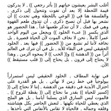
أغلب البشر يعيشون حياتهم (( بأثر رجعي )) , لا يدركون
قيمة اللحظة إلا بعد أن تفوت وتتحول إلى ذكرى ,
والفلسفة هنا في (( الوعي باللحظة وهي تحدث )) أن
نشعر بها قبل أن تصبح ذكرى , أن تتذوق طعم القهوة
وهي في فمك , لا أن تتذكر طعمها غداً , هذا الحضور هو
الذي يكسر (( عبء الخلود )) ويجعل من اليوم الواحد
عمراً كاملاً , نحن لا نخاف الموت لأن الحياة قصيرة , بل
نخافه لأننا لم نشبع من (( الحضور )) فيها بعد , الخلود
الحقيقي ليس في البقاء للأبد , بل في أن تترك في العالم
أثراً من (( الدهشة )) و(( الحب )) لا يمحوه الزمن , وهذا
لا يحتاج إلى قرون , بل يحتاج إلى (( قلب مستيقظ ))
الآن.
في نهاية المطاف , الخلود الحقيقي ليس استمراراً
بيولوجياً في خط زمن لا نهائي , بل هو القدرة على
اختزال الأبدية في دقيقة من الدهشة , إننا لا نحتاج إلى ((
إكسير للحياة )) بقدر ما نحتاج إلى (( يقظة للروح )) ,
فالموت ليس السارق الذي يسلبنا أيامنا , بل هو الملح
الذي يعطي للحياة نكهتها , لنعش الحاضر بكل هشاشته
وقلقه وجماله , فالحياة لا تقاس بالأنفاس التي نأخذها ,