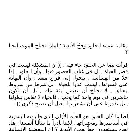
مقامة عبء الخلود وفخّ الأبدية : لماذا نحتاج الموت لنحيا
؟
قرأت نصا عن الخلود جاء فيه : (( أن المشكلة ليست في
قِصر الحياة , بل في غياب الحضور فيها , وأن الخلود , إذا
خلا من الهشاشة , يتحول إلى فراغ ممتد , وأن النهاية
على قسوتها , ليست عدوا للحياة , بل شرط من شروط
معناها , لا نحتاج أن نعيش مئة عام , بل أن نكون
حاضرين في يوم واحد كما يجب , فالحياة لا تقاس بطولها
, بل بقدرتنا على أن نشعر بها , قبل أن تصبح ذكرى )) .
لطالما كان الخلود هو الحلم الأزلي الذي طاردته البشرية
في أساطيرها ومختبراتها , لكننا نادراً ما سألنا أنفسنا : هل
نحن مستعدون حقاً لعبء الأبدية ؟ إن المعضلة الإنسانية