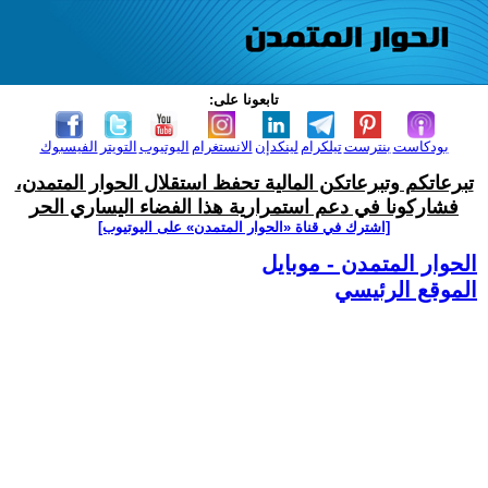
تابعونا على:
بودكاست
بنترست
تيلكرام
لينكدإن
الانستغرام
اليوتيوب
التويتر
الفيسبوك
تبرعاتكم وتبرعاتكن المالية تحفظ استقلال الحوار المتمدن،
فشاركونا في دعم استمرارية هذا الفضاء اليساري الحر
[اشترك في قناة ‫«الحوار المتمدن» على اليوتيوب]
الحوار المتمدن - موبايل
الموقع الرئيسي