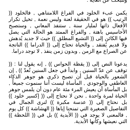
وللبحث عن الغاية .
يكمن عبء الخلود في الفراغ اللامتناهي , فالخلود ((
الرتيب )) هو في الحقيقة لعنة وليس نعمة , تخيل تكرار
الأفعال ذاتها لمليار سنة , ستنفذ المعاني , وستصبح
الأحاسيس باهتة , والفراغ الممتد هو الحالة التي يصل
فيها الكائن إلى (( التشبع المطلق )) حيث لا جديد يُدهش
ولا قديم يُفتقد , والحياة تحتاج إلى (( الدراما )) الناتجة
عن الصراع مع الزمن , وبدون زمن ينفذ , لا توجد دراما.
يدعونا النص إلى (( يقظة الحواس )) , إنه يقول لنا : ((
توقف عن عدّ السنين , وابدأ في جعل السنين تُعدّ )) , إن
الشعور بالحياة قبل أن تصبح ذكرى هو جوهر الذكاء
العاطفي والوجودي , المأساة ليست أننا سنموت جميعاً ,
بل المأساة أن يعيش المرء مئة عام دون أن يلمس جوهر
الحياة لمرة واحدة , نحن لا نحتاج إلى (( إكسير خلود ))
بل نحتاج إلى (( عدسة مكبرة )) لنرى الجمال في
التفاصيل الصغيرة التي تمنحنا إياها (( الهشاشة )) كل يوم
, فالمعنى لا يوجد في (( الأبدية )) بل في (( اللحظة ))
التي نعيشها وكأنها الأبدية.