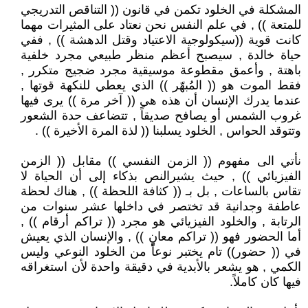
المشكلة في الخلود تكمن في قانون (( التناقص التدريجي
للمتعة )) , في علم النفس نحن نعتاد على المثيرات مهما
كانت قوية ((سيكولوجية الاعتياد وقتل الدهشة )) , ففي
حياة خالدة , سيصبح أعظم منظر طبيعي مجرد خلفية
باهتة , وأعمق مقطوعة موسيقية مجرد ضجيج متكرر ,
فقط الموت هو (( المُبهّر )) الذي يعطي للنكهة قوتها ,
عندما يدرك الإنسان أن هذه هي (( آخر مرة )) يرى فيها
غروب الشمس أو يصافح صديقاً , تتضاعف حدة الشعور
وتتوقد الحواس , الخلود يسلبنا (( لذة المرة الأخيرة )) .
نأتي الى مفهوم (( الزمن النفسي )) مقابل (( الزمن
الفيزيائي )) , حيث يشيرالنص بذكاء إلى أن الحياة لا
تقاس بالساعات , بل بـ (( كثافة اللحظة )) , هناك لحظة
عاطفة وجدانية قد تختصر في داخلها عشر سنوات من
الرتابة , والخلود الفيزيائي هو مجرد (( تراكم أرقام )) ,
أما الحضور فهو (( تراكم معانٍ )) , والإنسان الذي يعيش
في (( حضور)) تام يختبر نوعاً من الخلود النوعي وليس
الكمي , هو يشعر بالأبدية في دقيقة واحدة لأن استغراقه
فيها كان كاملاً.