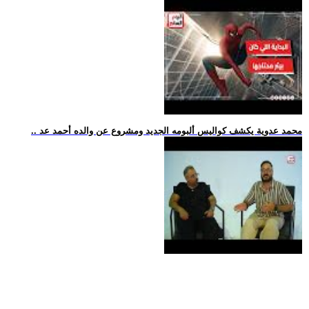
.. محمد عدوية يكشف كواليس ألبومه الجديد ومشروع عن والده أحمد عد