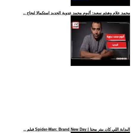
.. محمد علام وهيثم سعيد: ألبوم محمد عدوية الجديد استكمالا لنجاح
.. فيلم Spider-Man: Brand New Day | البداية اللي كان بيتر محتا