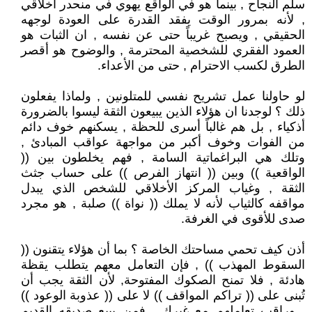
سلم النجاح , بينما هو في الواقع يهوي في منحدر أخلاقي
, لأنه بمرور الوقت يفقد القدرة على العودة لوجهه
الحقيقي , ويصبح غريباً حتى عن نفسه , ان الثبات هو
العمود الفقري للشخصية المحترمة , والوضوح هو أقصر
الطرق لكسب الاحترام , حتى من الأعداء.
لو حاولنا عمل تشريح نفسي للمتلونين , ولماذا يفعلون
ذلك ؟ لوجدنا ان هؤلاء الذين يبيعون الثقة ليسوا بالضرورة
أذكياء , بل هم غالباً أسرى للحظة , يسكنهم خوف دائم
من الفوات وخوف أكبر من مواجهة عواقب المبادئ ,
وتلك هي البراغماتية السامة , فهم يخلطون بين ((
الواقعية )) وبين (( انتهاز الفرص )) على حساب جثث
الثقة , وغياب المركز الأخلاقي للشخص الذي يبدل
مواقفه كالثياب لأنه لا يملك (( نواة )) صلبة , هو مجرد
صدى للأقوى في الغرفة.
أذن كيف تحمي مساحتك الخاصة ؟ بما أن هؤلاء يتقنون ((
السقوط المهذب )) , فإن التعامل معهم يتطلب يقظة
هادئة , فلا تمنح الصكوك المفتوحة, لأن الثقة يجب أن
تُبنى على (( تراكم المواقف )) لا على (( عذوبة الوعود ))
, وراقب تعاملهم مع غيرك , فمن يبيع صديقه القديم