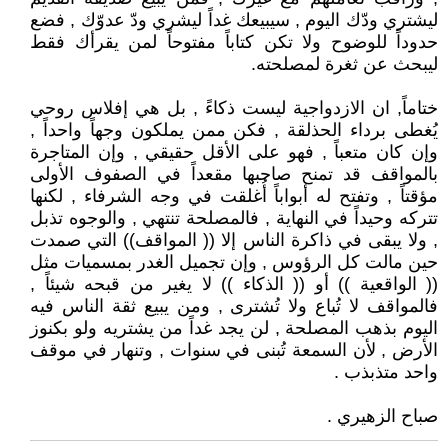
ليشتري ودّك اليوم , سيبيعك غداً ليشري ودّ عدوّك , فضع
حدوداً للوضوح ولا تكن كتاباً مفتوحاً لمن يقرأك فقط
ليبحث عن ثغرة لمصلحته.
ختاماً, ان الازدواجية ليست ذكاءً , بل هي إفلاس روحي
يُغطى برداء الحذلقة , فكن ممن يملكون وجهاً واحداً ,
وإن كان متعباً , فهو على الأقل حقيقي , وإن المتاجرة
بالمواقف قد تمنح صاحبها مقعداً في الصفوف الأولى
مؤقتاً , وتفتح له أبواباً أُغلقت في وجه الشرفاء , لكنها
تتركه وحيداً في النهاية , فالمصلحة تنتهي , والوجوه تذبل
, ولا يبقى في ذاكرة الناس إلا (( المواقف)) التي صمدت
حين مالت كل الرؤوس , وإن تجميل الغدر بمسميات مثل
(( الواقعية )) أو (( الذكاء )) لا يغير من قبحه شيئاً ,
فالمواقف لا تُباع ولا تُشترى , ومن يبيع ثقة الناس فيه
اليوم بذهب المصلحة , لن يجد غداً من يشتريه ولو بكنوز
الأرض , لأن السمعة تُبنى في سنوات , وتنهار في موقف
واحد متذبذب .
صباح الزهيري .