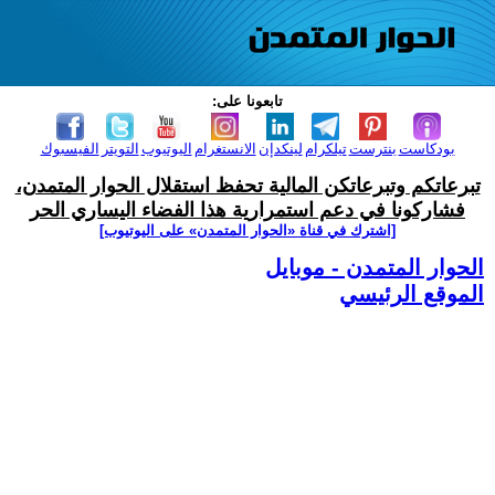
تابعونا على:
بودكاست
بنترست
تيلكرام
لينكدإن
الانستغرام
اليوتيوب
التويتر
الفيسبوك
تبرعاتكم وتبرعاتكن المالية تحفظ استقلال الحوار المتمدن،
فشاركونا في دعم استمرارية هذا الفضاء اليساري الحر
[اشترك في قناة ‫«الحوار المتمدن» على اليوتيوب]
الحوار المتمدن - موبايل
الموقع الرئيسي