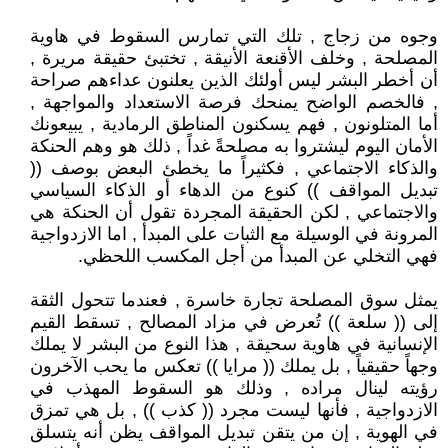
وجوه من زجاج , تلك التي تمارس السقوط في هاوية
المصلحة , وخلف الأقنعة الأنيقة , تختبئ حقيقة مريرة ,
أن أخطر البشر ليس أولئك الذين يعلنون عداءهم صراحة
, فالخصم الواضح يمنحك فرصة الاستعداد والمواجهة ,
أما المتلونون , فهم يسكنون المناطق الرمادية , يبيعونك
الأمان اليوم ليشتروا به مصلحةً غداً , ذلك هو وهم الحنكة
والذكاء الاجتماعي , فكثيراً ما يخطئ البعض بوصف ((
تبديل المواقف )) كنوع من الدهاء أو الذكاء السياسي
والاجتماعي , لكن الحقيقة المجردة تقول أن الحنكة هي
المرونة في الوسيلة مع الثبات على المبدأ , اما الازدواجية
فهي التخلي عن المبدأ من أجل المكسب اللحظي.
يمثل سوق المصلحة تجارة خاسرة , فعندما تتحول الثقة
إلى (( سلعة )) تُعرض في مزاد المصالح , تسقط القيم
الإنسانية في هاوية سحيقة , هذا النوع من البشر لا يملك
وجهاً حقيقياً , بل يملك (( مرايا )) تعكس ما يحب الآخرون
رؤيته لينال مراده , وذلك هو السقوط المهذب في
الازدواجية , فأنها ليست مجرد (( كذب )) , بل هي تمزق
في الهوية , إن من يتقن تبديل المواقف يظن أنه يتسلق