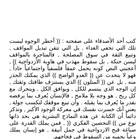
كتب أحد الأصدقاء على صفحته : (( أخطر الوجوه ليست
تلك التي تخفي العداء , بل التي تتقن تبديل المواقف ,
وتبيع الثقة في سوق المصلحة , فالمتاجرة بالمواقف
ليسن حنكة , بل سقوط مهذب في هاوية الأزدواجية )) ,
أعجبني النص كونه يحمل عمقاً فلسفياً واجتماعياً حاداً ,
فهو لا يتحدث عن (( العدو الواضح )) الذي يمكنك الحذر
منه , بل عن (( المتلون )) الذي يستنزف طاقتك وثقتك ,
إن الوجه الذي يبتسم للكل , ويوافق الكل , ويتحرك مع
كل ريح , هو وجه بلا ملامح , فالإنسان يُعرف بما يرفضه
بقدر ما يُعرف بما يقبله . وأن تبيع موقفك لتكسب جولة ,
يعني أنك خسرت نفسك في معركة الوجود الأكبر , وتذكر
دائماً أن الكتابة عن هذه النماذج البشرية هي بحد ذاتها
نوع من )) التحصين الفكري (( , فمن يملك القدرة على
صياغة قبح الازدواجية في جمل أنيقة , هو إنسان يملك
وعياً يحميه من السقوط في فخاخهم.