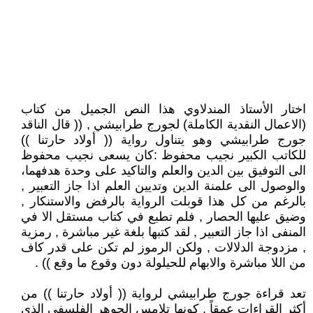
اختار الأستاذ المندلاوي هذا النص الجميل من كتاب
(الاعمال النقدية الكاملة) لجورج طرابيشي , (( قال الناقد
جورج طرابيشي وهو يتناول رواية (( أولاد حارتنا ))
للكاتب الكبير نجيب محفوظ :كان يسعى نجيب محفوظ
الى التوفيق بين الدين والعلم والتاكيد على وحدة هدفهما،
والوصول الى علمنة الدين وتديين العلم اذا جاز التعبير ,
بالرغم من كل هذا قوبلت الرواية بالرفض والاستنكار ,
وضيق عليها الحصار , فلم تطبع في كتاب مستقل الا في
المنفى اذا جاز التعبير , لقد كتبها بلغة غير مباشرة , رمزية
, مزدوجة الدلالات , ولكن الرموز لم تكن على قدر كاف
من اللا مباشرة والابهام للحيلولة دون وقوع ما وقع )) .
تعد قراءة جورج طرابيشي لرواية (( أولاد حارتنا )) من
أكثر القراءات عمقاً , كونها تلامس الجوهر الفلسفي الذي