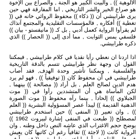
الألوهية )) , والبيت الكبير هو الجنة , والصراع بين الإخوة
هو صراع الخير والشر التاريخي , اما المفارقة فهي حين
يرى طرابيشي أن (( ذكاء )) محفوظ الروائي خانه في ((
تغطية )) أفكاره , فالمؤسسات التقليدية والمجتمع آنذاك
لم يقرأوا الرواية كعمل أدبي , بل كـ (( مانيفستو - بيان ))
فلسفي يمس الثوابت , مما أدى إلى (( الحصار )) الذي
ذكره طرابيشي.
اذا اردنا ان نعطي رأيا نقديا في كلام طرابيشي , فيمكننا
القول ان وجهة نظر طرابيشي تتسم بالدقة التاريخية
والفلسفية , ويمكننا تأشير وحدة الهدف, فقد أصاب
طرابيشي في أن محفوظ كان (( توفيقياً )) , فهو لم يرد
هدم الدين لصالح العلم , بل أراد (( مصالحة )) بينهما ,
لكن المأساة هي أن المتشددين رأوا في (( موت
الجبلاوي )) إلحاداً , بينما رآه محفوظ (( موت الصورة
الذهنية القديمة )) ليبدأ عصر المسؤولية البشرية (( العلم
)) , وان تعبير (( المنفى )) حين استخدم طرابيشي
لمصطلح (( طبعت في المنفى إشارة لبيروت 1962 ))
يوضح حجم الاغتراب الذي عاشه النص داخل وطنه , وان
الرواية كانت (( لاجئة )) ثقافياً رغم أن كاتبها كان يعيش