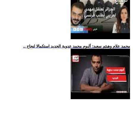
.. محمد علام وهيثم سعيد: ألبوم محمد عدوية الجديد استكمالا لنجاح