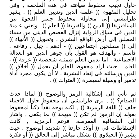
حاول نجيب محفوظ صياغته في هذه الملحمة , وفي
تحليل المفهوم (( علمنة الدين وتديين العلم )) , يشير
طرابيشي إلى محاولة محفوظ جسر الفجوة بين
الميتافيزيقا (( الدين )) والفيزيقا (( العلم )) , وتعني علمنة
الدين في سياق الرواية إنزال القصص الديني من سماء
المطلق إلى أرض الواقع البشري , وتحويل (( الأنبياء ))
إلى (( مصلحين اجتماعيين )) - أدهم , جبل , رفاعة ,
قاسم - والهدف هو القول بأن جوهر الدين هو العدالة
الاجتماعية , اما تديين العلم فتمثله شخصية (( عرفة )) -
العلم - حيث أراد محفوظ للعلم أن يحمل (( أخلاق ))
الدين ورسالته في إنقاذ البشرية , لا أن يكون مجرد أداة
تدمير أو وسيلة لسيطرة (( الفتوات )) .
ثم نأتي الى إشكالية الرمز والوضوح (( لماذا حدث
الصدام؟ )) , يرى طرابيشي أن محفوظ حاول الاختباء
خلف (( اللغة الرمزية )) , لكنه يوجه نقداً ذكياً لمحفوظ
بقوله إن الرموز لم تكن (( مبهمة )) بما يكفي , واشار
الى الشفافية المفرطة, فرغم الرمزية , كانت
الإسقاطات في (( أولاد حارتنا )) شديدة الوضوح , حيث
يشير (( الجبلاوي )) بشكل مباشر إلى الخالق (( أو فكرة