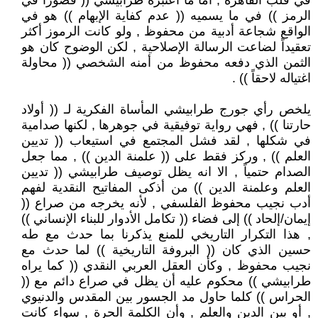
في قلب القاهرة , أما ما اعتبره طرابيشي (( قصوراً في
الرمز )) في ما يسميه (( عدم كفاية الإبهام )) هو في
الواقع شجاعة أدبية من محفوظ , ولو كانت الرموز أكثر
تعقيداً لضاعت الرسالة الإصلاحية , لكن الوضوح كان هو
الثمن الذي دفعه محفوظ من أمنه الشخصي (( محاولة
اغتياله لاحقاً )) .
يلخص رأي جورج طرابيشي المأساة الفكرية لـ (( أولاد
حارتنا )) , فهي رواية توفيقية في جوهرها , لكنها صدامية
في شكلها , لقد فشل المجتمع في استيعاب (( تديين
العلم )) , وركز فقط على (( علمنة الدين )) , مما جعل
الصدام حتمياً , الا انه يظل توصيف طرابيشي (( تديين
العلم وعلمنة الدين )) من أذكى المفاتيح النقدية لفهم
أدب نجيب محفوظ الفلسفي , لأنه يخرجه من صراع ((
إيمان/إلحاد )) إلى فضاء (( تكامل الأدوار للبناء الإنساني ))
, هذا التكرار التاريخي للمنع يذكرنا بما حدث مع طه
حسين الذي كان (( البروفة التاريخية )) لما حدث مع
نجيب محفوظ , وكأن العقل العربي النقدي (( كما يراه
طرابيشي )) محكوم عليه أن يظل في صراع دائم مع ((
الحراس )) كلما حاول مد الجسور بين المقدس والدنيوي
, أو بين الدين والعلم , وأن الكلمة الحرة , سواء كانت