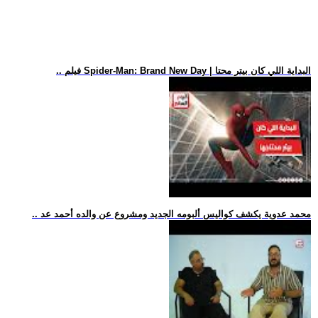
.. فيلم Spider-Man: Brand New Day | البداية اللي كان بيتر محتا
.. محمد عدوية يكشف كواليس ألبومه الجديد ومشروع عن والده أحمد عد