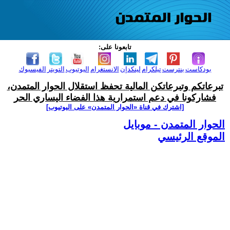
تابعونا على:
بودكاست
بنترست
تيلكرام
لينكدإن
الانستغرام
اليوتيوب
التويتر
الفيسبوك
تبرعاتكم وتبرعاتكن المالية تحفظ استقلال الحوار المتمدن،
فشاركونا في دعم استمرارية هذا الفضاء اليساري الحر
[اشترك في قناة ‫«الحوار المتمدن» على اليوتيوب]
الحوار المتمدن - موبايل
الموقع الرئيسي