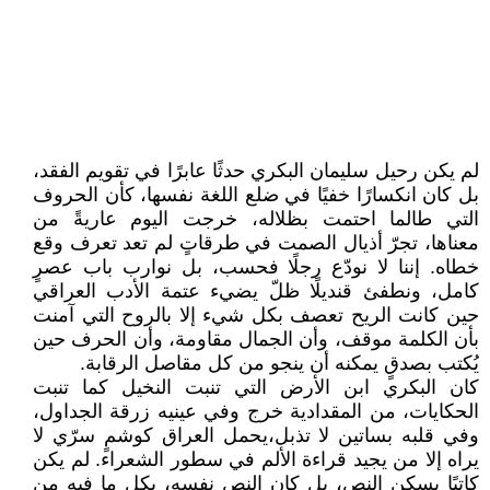
لم يكن رحيل سليمان البكري حدثًا عابرًا في تقويم الفقد،
بل كان انكسارًا خفيًا في ضلع اللغة نفسها، كأن الحروف
التي طالما احتمت بظلاله، خرجت اليوم عاريةً من
معناها، تجرّ أذيال الصمت في طرقاتٍ لم تعد تعرف وقع
خطاه. إننا لا نودّع رجلًا فحسب، بل نوارب باب عصرٍ
كامل، ونطفئ قنديلًا ظلّ يضيء عتمة الأدب العراقي
حين كانت الريح تعصف بكل شيء إلا بالروح التي آمنت
بأن الكلمة موقف، وأن الجمال مقاومة، وأن الحرف حين
يُكتب بصدقٍ يمكنه أن ينجو من كل مقاصل الرقابة.
كان البكري ابن الأرض التي تنبت النخيل كما تنبت
الحكايات، من المقدادية خرج وفي عينيه زرقة الجداول،
وفي قلبه بساتين لا تذبل،يحمل العراق كوشمٍ سرّي لا
يراه إلا من يجيد قراءة الألم في سطور الشعراء. لم يكن
كاتبًا يسكن النص، بل كان النص نفسه، بكل ما فيه من