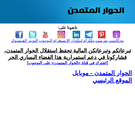
تابعونا على:
بودكاست
بنترست
تيلكرام
لينكدإن
الانستغرام
اليوتيوب
التويتر
الفيسبوك
تبرعاتكم وتبرعاتكن المالية تحفظ استقلال الحوار المتمدن،
فشاركونا في دعم استمرارية هذا الفضاء اليساري الحر
[اشترك في قناة ‫«الحوار المتمدن» على اليوتيوب]
الحوار المتمدن - موبايل
الموقع الرئيسي