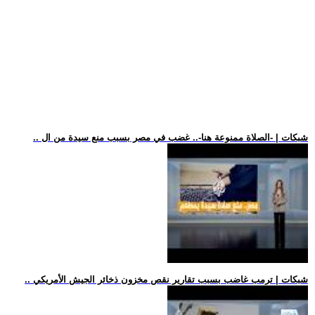
.. شبكات | -الصلاة ممنوعة هنا-.. غضب في مصر بسبب منع سيدة من ال
.. شبكات | ترمب غاضب بسبب تقارير نقص مخزون ذخائر الجيش الأمريكي