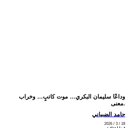
وداعًا سليمان البكري… موت كاتبٍ… وخراب
معنى.
حامد الضبياني
2026 / 3 / 18