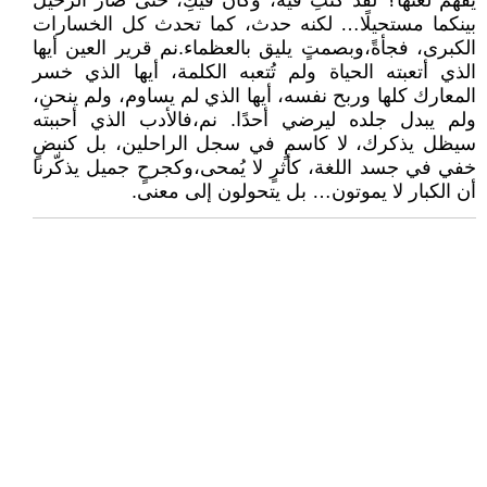
يفهم لغتها؟ لقد كنتِ فيه، وكان فيكِ، حتى صار الرحيل
بينكما مستحيلًا… لكنه حدث، كما تحدث كل الخسارات
الكبرى، فجأةً،وبصمتٍ يليق بالعظماء.نم قرير العين أيها
الذي أتعبته الحياة ولم تُتعبه الكلمة، أيها الذي خسر
المعارك كلها وربح نفسه، أيها الذي لم يساوم، ولم ينحنِ،
ولم يبدل جلده ليرضي أحدًا. نم،فالأدب الذي أحببته
سيظل يذكرك، لا كاسمٍ في سجل الراحلين، بل كنبضٍ
خفي في جسد اللغة، كأثرٍ لا يُمحى،وكجرحٍ جميل يذكّرنا
أن الكبار لا يموتون… بل يتحولون إلى معنى.