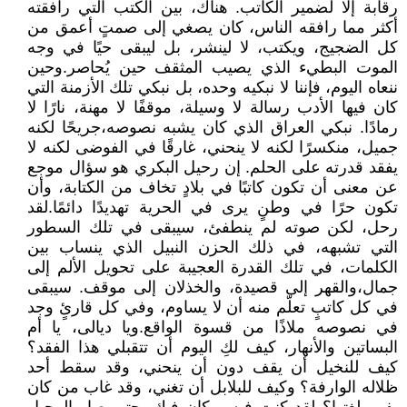
رقابة إلا لضمير الكاتب. هناك، بين الكتب التي رافقته
أكثر مما رافقه الناس، كان يصغي إلى صمتٍ أعمق من
كل الضجيج، ويكتب، لا لينشر، بل ليبقى حيًا في وجه
الموت البطيء الذي يصيب المثقف حين يُحاصر.وحين
ننعاه اليوم، فإننا لا نبكيه وحده، بل نبكي تلك الأزمنة التي
كان فيها الأدب رسالة لا وسيلة، موقفًا لا مهنة، نارًا لا
رمادًا. نبكي العراق الذي كان يشبه نصوصه،جريحًا لكنه
جميل، منكسرًا لكنه لا ينحني، غارقًا في الفوضى لكنه لا
يفقد قدرته على الحلم. إن رحيل البكري هو سؤال موجع
عن معنى أن تكون كاتبًا في بلادٍ تخاف من الكتابة، وأن
تكون حرًا في وطنٍ يرى في الحرية تهديدًا دائمًا.لقد
رحل، لكن صوته لم ينطفئ، سيبقى في تلك السطور
التي تشبهه، في ذلك الحزن النبيل الذي ينساب بين
الكلمات، في تلك القدرة العجيبة على تحويل الألم إلى
جمال،والقهر إلى قصيدة، والخذلان إلى موقف. سيبقى
في كل كاتبٍ تعلّم منه أن لا يساوم، وفي كل قارئٍ وجد
في نصوصه ملاذًا من قسوة الواقع.ويا ديالى، يا أم
البساتين والأنهار، كيف لكِ اليوم أن تتقبلي هذا الفقد؟
كيف للنخيل أن يقف دون أن ينحني، وقد سقط أحد
ظلاله الوارفة؟ وكيف للبلابل أن تغني، وقد غاب من كان