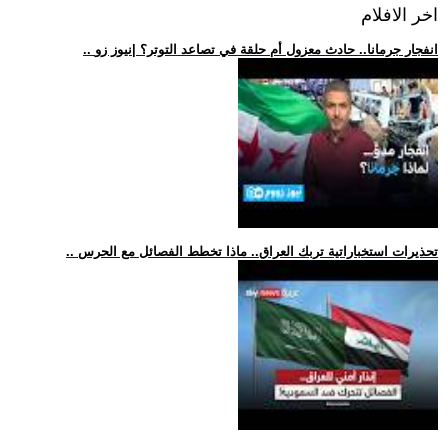
اخر الافلام
.. انفجار جرمانا.. حادث معزول أم حلقة في تصاعد التوتر؟ |نيوز زو
.. تحذيرات استخباراتية تربك العراق.. ماذا تخطط الفصائل مع الحرس