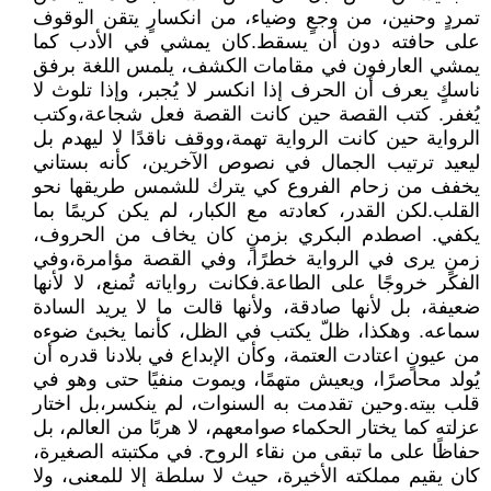
تمردٍ وحنين، من وجعٍ وضياء، من انكسارٍ يتقن الوقوف
على حافته دون أن يسقط.كان يمشي في الأدب كما
يمشي العارفون في مقامات الكشف، يلمس اللغة برفق
ناسكٍ يعرف أن الحرف إذا انكسر لا يُجبر، وإذا تلوث لا
يُغفر. كتب القصة حين كانت القصة فعل شجاعة،وكتب
الرواية حين كانت الرواية تهمة،ووقف ناقدًا لا ليهدم بل
ليعيد ترتيب الجمال في نصوص الآخرين، كأنه بستاني
يخفف من زحام الفروع كي يترك للشمس طريقها نحو
القلب.لكن القدر، كعادته مع الكبار، لم يكن كريمًا بما
يكفي. اصطدم البكري بزمنٍ كان يخاف من الحروف،
زمنٍ يرى في الرواية خطرًا، وفي القصة مؤامرة،وفي
الفكر خروجًا على الطاعة.فكانت رواياته تُمنع، لا لأنها
ضعيفة، بل لأنها صادقة، ولأنها قالت ما لا يريد السادة
سماعه. وهكذا، ظلّ يكتب في الظل، كأنما يخبئ ضوءه
من عيونٍ اعتادت العتمة، وكأن الإبداع في بلادنا قدره أن
يُولد محاصرًا، ويعيش متهمًا، ويموت منفيًا حتى وهو في
قلب بيته.وحين تقدمت به السنوات، لم ينكسر،بل اختار
عزلته كما يختار الحكماء صوامعهم، لا هربًا من العالم، بل
حفاظًا على ما تبقى من نقاء الروح. في مكتبته الصغيرة،
كان يقيم مملكته الأخيرة، حيث لا سلطة إلا للمعنى، ولا