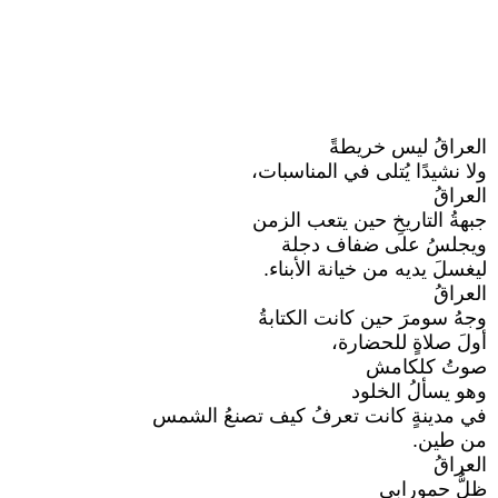
العراقُ ليس خريطةً
ولا نشيدًا يُتلى في المناسبات،
العراقُ
جبهةُ التاريخِ حين يتعب الزمن
ويجلسُ على ضفاف دجلة
ليغسلَ يديه من خيانة الأبناء.
العراقُ
وجهُ سومرَ حين كانت الكتابةُ
أولَ صلاةٍ للحضارة،
صوتُ كلكامش
وهو يسألُ الخلود
في مدينةٍ كانت تعرفُ كيف تصنعُ الشمس
من طين.
العراقُ
ظلُّ حمورابي