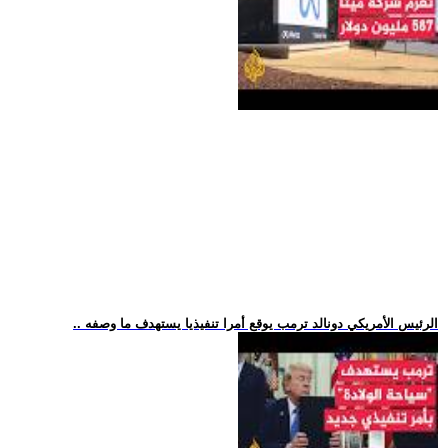
.. الرئيس الأمريكي دونالد ترمب يوقع أمرا تنفيذيا يستهدف ما وصفه