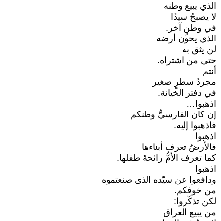
الذي يبيع وطنه
لا يصبحُ سيدًا
في وطنٍ آخر.
الذي يخون أرضه
لن يثق به
حتى من اشتراه.
أنتم
مجردُ سطرٍ صغير
في دفتر الخيانة.
اذهبوا…
إن كان الفارسيُّ وطنكم
فاذهبوا إليه.
اذهبوا
فالأرضُ تعرف أبناءها
كما تعرف الأمُّ رائحةَ طفلها.
اذهبوا
ودافعوا عن سيّده الذي صنعتموه
من خوفكم.
لكن تذكّروا:
من يبيع العراق