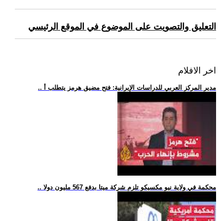
التعليق والتصويت على الموضوع في الموقع الرئيسي
اخر الافلام
.. مدير المركز العربي للدراسات الإيرانية: فتح مضيق هرمز يتطلب أ
.. محكمة في ولاية نيو مكسيكو تلزم شركة ميتا بدفع 567 مليون دولا