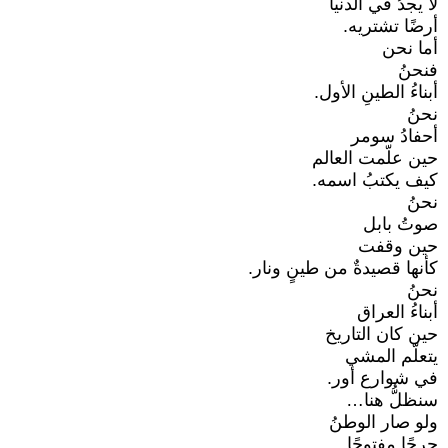
لا يجدُ في الدنيا
أرضًا تشتريه.
أما نحن
فنحنُ
أبناءُ الطينِ الأول.
نحنُ
أحفادُ سومر
حين علّمت العالم
كيف يكتبُ اسمه.
نحنُ
صوتُ بابل
حين وقفت
كأنها قصيدةٌ من طينٍ ونار.
نحنُ
أبناءُ العراق
حين كان التاريخ
يتعلّم المشي
في شوارع أور.
سنظلُّ هنا…
ولو صار الوطنُ
جرحًا مفتوحًا