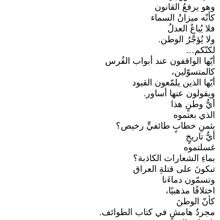
وهو يرفعُ القانون
كأنّه ميزانُ السماء
فلا يُباعُ العدلُ
ولا يُؤجَّرُ الوطن.
لكنّكم…
أيّها الواقفون عند أبواب الفُرس
كالمتسوّلين،
أيّها الذين يلمّعون القيود
ويقولون عنها أساور.
أيُّ وطنٍ هذا
الذي بعتموه
بثمنِ خطابٍ طائفيٍّ رخيص؟
أيُّ تاريخٍ
غسلتموه
بماءِ الشعارات الكاذبة؟
تبكونَ على قتلةِ العراق
وتسمّون دماءَنا
اختلافًا مذهبيًا،
كأنّ الوطنَ
مجردُ هامشٍ في كتاب الطوائف.