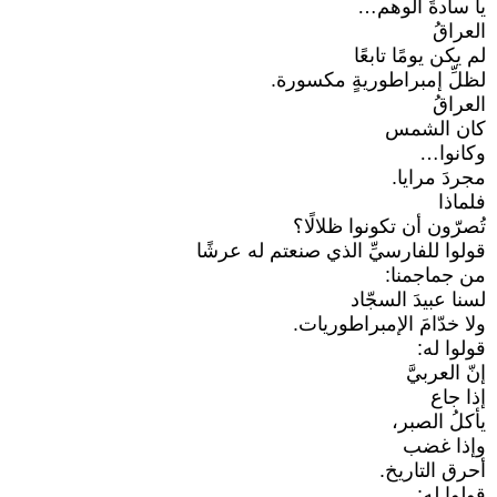
يا سادةَ الوهم…
العراقُ
لم يكن يومًا تابعًا
لظلِّ إمبراطوريةٍ مكسورة.
العراقُ
كان الشمس
وكانوا…
مجردَ مرايا.
فلماذا
تُصرّون أن تكونوا ظلالًا؟
قولوا للفارسيِّ الذي صنعتم له عرشًا
من جماجمنا:
لسنا عبيدَ السجّاد
ولا خدّامَ الإمبراطوريات.
قولوا له:
إنّ العربيَّ
إذا جاع
يأكلُ الصبر،
وإذا غضب
أحرق التاريخ.
قولوا له: