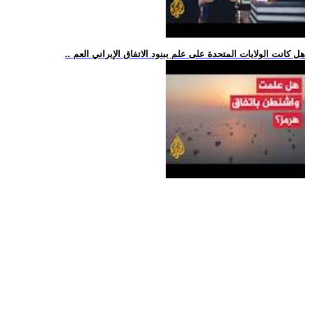
.. هل كانت الولايات المتحدة على علم ببنود الاتفاق الإيراني العم