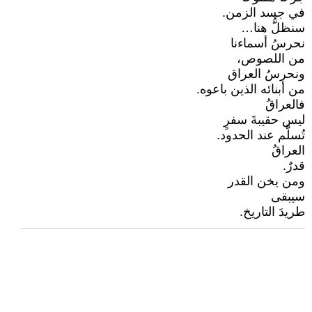
في جسد الزمن.
سنظلُّ هنا…
نحرسُ أسماءنا
من اللصوص،
ونحرسُ العراق
من أبنائه الذين باعوه.
فالعراقُ
ليس حقيبةَ سفرٍ
تُسلَّم عند الحدود.
العراقُ
قدرٌ.
ومن يخن القدر
سيبقى
طريدَ التاريخ.