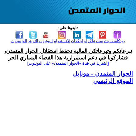
تابعونا على:
بودكاست
بنترست
تيلكرام
لينكدإن
الانستغرام
اليوتيوب
التويتر
الفيسبوك
تبرعاتكم وتبرعاتكن المالية تحفظ استقلال الحوار المتمدن،
فشاركونا في دعم استمرارية هذا الفضاء اليساري الحر
[اشترك في قناة ‫«الحوار المتمدن» على اليوتيوب]
الحوار المتمدن - موبايل
الموقع الرئيسي