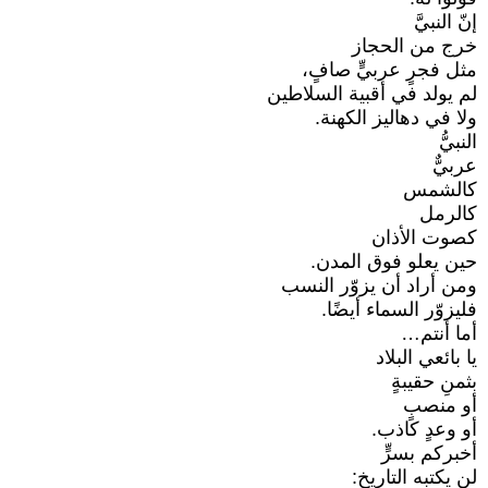
إنّ النبيَّ
خرج من الحجاز
مثل فجرٍ عربيٍّ صافٍ،
لم يولد في أقبية السلاطين
ولا في دهاليز الكهنة.
النبيُّ
عربيٌّ
كالشمس
كالرمل
كصوت الأذان
حين يعلو فوق المدن.
ومن أراد أن يزوّر النسب
فليزوّر السماء أيضًا.
أما أنتم…
يا بائعي البلاد
بثمنِ حقيبةٍ
أو منصبٍ
أو وعدٍ كاذب.
أخبركم بسرٍّ
لن يكتبه التاريخ: