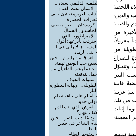
لطفية الدليمي سيدة ...
ذه اللحظة
-
الإنسان تحت القناع:
أنياب الغريزة تختبئ خلف
سب والدين،
قفازات الحضارة
 والقبيلة
-
كردستان… حين يقصف
الحاسدون الجمال .
لأخيرة من
-
الإمبراطورية التي
 معزولاً،
احترقت بأذرعها: أفول
المشروع الإيراني في ا ...
طويلة من
-
أنثى الرماد
ةٍ للصراع
-
العراق بين رايتين… حين
يصبح حب الوطن تهمة.
 وتتحوّل
-
عندما يتعب الطغيان من
حمل بندقيته.
نسب النبي
-
سنوات الخوف
ةً قابلة
الطويلة… ونهاية أسطورة
النار.
يئةٍ عربية
-
العالم على حافة نظام
ت من تلك
دولي جديد .
-
العرش الذي بناه الدم…
ماً إثبات
كيف ينهار؟
ر الضيقة،
-
وداعًا أديب ناصر… حين
ينام الشاعر في حضن
الوطن .
بية نفسها
-
سقوط النظام