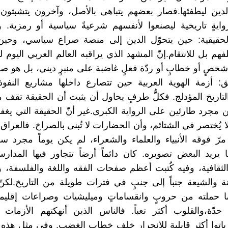
لدين ليطفئها.فصار بعضهم يتباهى بالأصل، وآخرون يتشبثون ب
روايةٍ تاريخية ليصنعوا لأنفسهم شرعيةً سياسية أو رمزية. 
لحقيقية: حين يتحوّل الدين إلى منصة صراع سياسي، وحين
للفهم بل للانتقام.إنّ المشهد الذي يراقبه العالم العربي اليو
خصٍ أو خطابٍ أو ردّة فعلٍ غاضبة على منبرٍ ديني، بل هو صور
ق: أزمة الهوية العربية حين تتصارع داخلها مشاريع النفوذ
لتاريخ المؤدلج. فكلُّ طرفٍ يحاول أن يثبت أن الحقيقة تقف 
ن مجرد طارئين على الرواية الكبرى.غير أنّ الحقيقة التي يغفل
لا يُختصر في الشتائم، وأن الحضارات لا تُبنى بالصراخ. فالعراق، 
 مرّ فوقه الأنبياء والعلماء والشعراء، لم يكن يوماً مجرد 
يريد البعض تصويره. كان دائماً أرضاً تتجاور فيها المدار
الثقافية، وفيه كُتبت أعظم صفحات الفقه واللغة والفلسفة،
ة والشيعة جنباً إلى جنبٍ في فترات طويلة من التاريخ.لكن
بما حملته من حروبٍ وانقساماتٍ وميليشيات وصراعات إقليم
 حدّة،والقلوب أكثر تعباً. فالناس الذين أنهكتهم الأزمات ا
باتوا أكثر قابلية للانجرار خلف خطاب الغضب. وفي مثل هذه