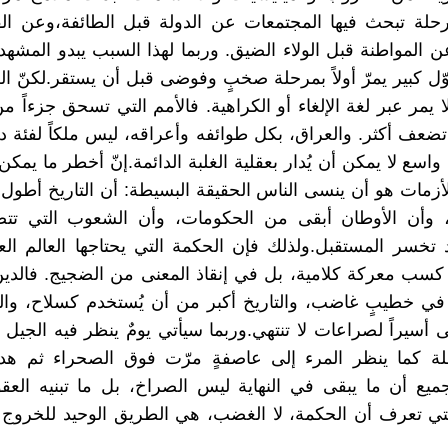
حلة تبحث فيها المجتمعات عن الدولة قبل الطائفة،وعن الق
ن المواطنة قبل الولاء الضيق. وربما لهذا السبب يبدو المشهد
ّل كبير يمرّ أولاً بمرحلة صخبٍ وفوضى قبل أن يستقر.لكنّ ا
ا يمر عبر لغة الإلغاء أو الكراهية. فالأمم التي تسحق جزءاً م
تضعف أكثر. والعراق، بكل طوائفه وأعراقه، ليس ملكاً لفئة 
واسع لا يمكن أن يُدار بعقلية الغلبة الدائمة.إنّ أخطر ما يمك
زمات هو أن ينسى الناس الحقيقة البسيطة: أن التاريخ أطول
، وأن الأوطان أبقى من الحكومات، وأن الشعوب التي تت
تخسر المستقبل.ولذلك فإن الحكمة التي يحتاجها العالم الع
سب معركة كلامية، بل في إنقاذ المعنى من الضجيج. فالدين
في خطيبٍ غاضب، والتاريخ أكبر من أن يُستخدم كسلاح، وال
 أسيراً لصراعات لا تنتهي.وربما سيأتي يومٌ ينظر فيه الجيل ا
لة كما ينظر المرء إلى عاصفةٍ مرّت فوق الصحراء ثم هدأ
يع أن ما يبقى في النهاية ليس الصراخ، بل ما تبنيه العقو
تي تعرف أن الحكمة، لا الغضب، هي الطريق الوحيد للخروج 