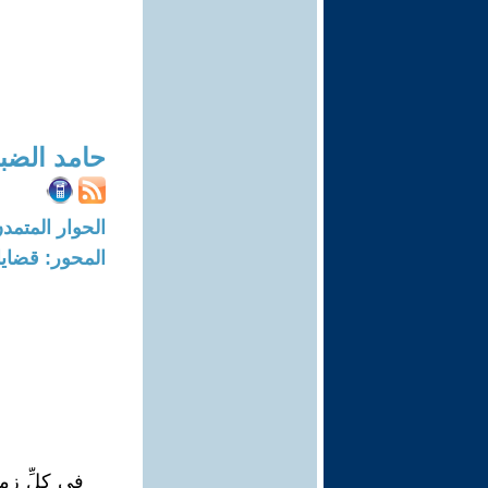
حامد الضبي
الحوار المتمدن-العدد: 8644 - 26
المحور: قضايا 
في كلِّ زم