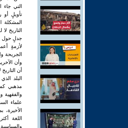
التي جاء ا
تأويلٍ أو 
المشكلة ا
التاريخ لا 
جدلٍ حول ش
لأزمةٍ أعم
الجريحة وا
وأن الآخري
أن التاريخ 
البلد الذي
مذهبي كما 
والفقهية و
علماء السن
الأخيرة، 
اللغة أكثر
والسياسية 