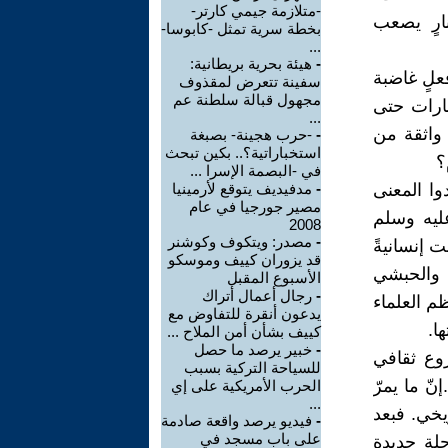
-متلازمة جيمي كارتر-
ارٍ يصعب
بخطة سرية تمثل -كابوسا-
...
-
هيئة بحرية بريطانية:
علٍ غاضبة
سفينة تتعرض لمقذوف
مجهول قبالة سلطنة عم
ارات حتى
...
 واثقة من
-
-حرب هجينة- بصبغة
استخباراتية؟.. بكين تبحث
؟
في -البصمة الإسرا ...
وا المعنى
-
مدفيديف يتوقع لأرمينيا
مصير جورجيا في عام
ليه وسلم
2008
-
مصدر: ويتكوف وكوشنر
 إنسانيةً
قد يزوران كييف وموسكو
 والحبشي
الأسبوع المقبل
-
رجال أعمال أتراك
م العلماء
يدعون أنقرة للتفاوض مع
ا.
كييف بشأن أمن الملاح ...
-
خبير يرصد ما حصل
روع ثقافي
للسياحة التركية بسبب
ّ ما يمرّ
الحرب الأمريكية على إي
...
يخي. فبعد
-
فيديو يرصد واقعة صادمة
على باب مسجد في
ةٍ جديدة