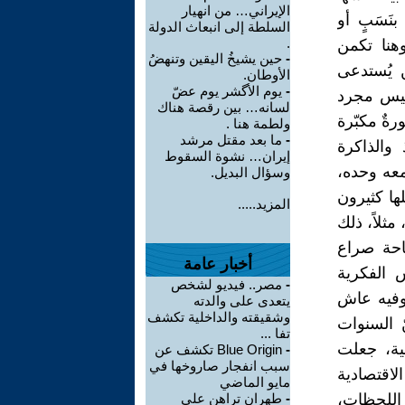
الإيراني… من انهيار
نَسَبٍ أو
السلطة إلى انبعاث الدولة
.
وهنا تكمن
-
حين يشيخُ اليقين وتنهضُ
 يُستدعى
الأوطان.
-
يوم الأگشر يوم عضّ
م ليس مجرد
لسانه… بين رقصة هناك
ةٌ مكبّرة
ولطمة هنا .
-
ما بعد مقتل مرشد
 والذاكرة
إيران… نشوة السقوط
معه وحده،
وسؤال البديل.
ها كثيرون
المزيد.....
مثلاً، ذلك
ساحة صراع
أخبار عامة
س الفكرية
-
مصر.. فيديو لشخص
 وفيه عاش
يتعدى على والدته
وشقيقته والداخلية تكشف
ّ السنوات
تفا ...
ية، جعلت
-
Blue Origin تكشف عن
سبب انفجار صاروخها في
لاقتصادية
مايو الماضي
 اللحظات،
-
طهران تراهن على