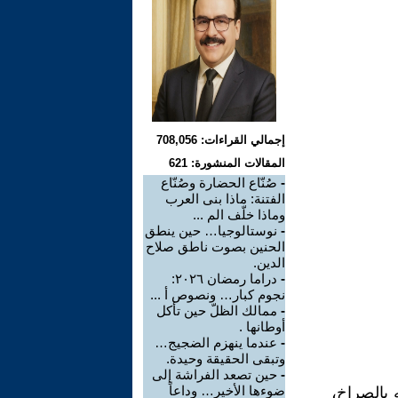
إجمالي القراءات: 708,056
المقالات المنشورة: 621
-
صُنّاع الحضارة وصُنّاع
الفتنة: ماذا بنى العرب
وماذا خلّف الم ...
-
نوستالوجيا… حين ينطق
الحنين بصوت ناطق صلاح
الدين.
-
دراما رمضان ٢٠٢٦:
نجوم كبار… ونصوص أ ...
-
ممالك الظلّ حين تأكل
أوطانها .
-
عندما ينهزم الضجيج…
وتبقى الحقيقة وحيدة.
-
حين تصعد الفراشة إلى
ضوءها الأخير… وداعاً
 بالصراخ،