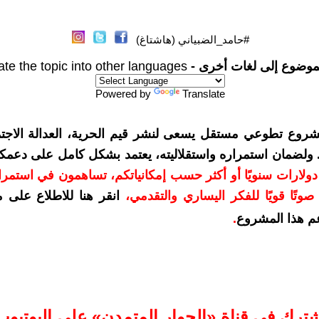
#حامد_الضبياني (هاشتاغ)
موضوع إلى لغات أخرى -
ate the topic into other languages
Powered by
Translate
شروع تطوعي مستقل يسعى لنشر قيم الحرية، العدالة الاجتم
. ولضمان استمراره واستقلاليته، يعتمد بشكل كامل على دعمك
دعمكم بمبلغ 10 دولارات سنويًا أو أكثر حسب إمكانياتكم، تساهمون في استم
وتًا قويًا للفكر اليساري والتقدمي
،
انقر هنا للاطلاع على 
م هذا المشروع
.
شترك في قناة «الحوار المتمدن» على اليوتيوب