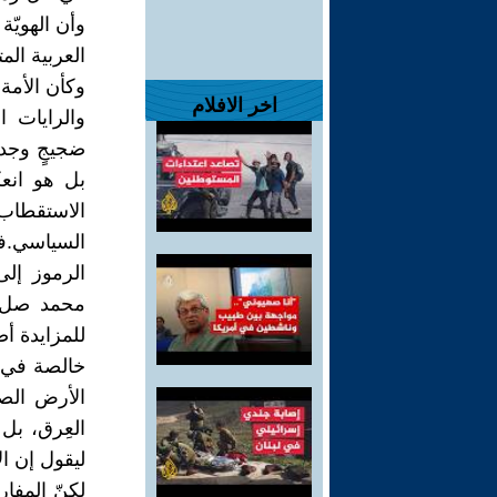
وأن الهويّ
العربية الم
وكأن الأمة 
اخر الافلام
والرايات ا
ضجيجٍ وجدا
بل هو انع
الاستقطاب 
السياسي.فح
الرموز إلى
محمد صل ا
للمزايدة أص
خالصة في 
الأرض الصح
العِرق، بل
ليقول إن ال
لكنّ المفار