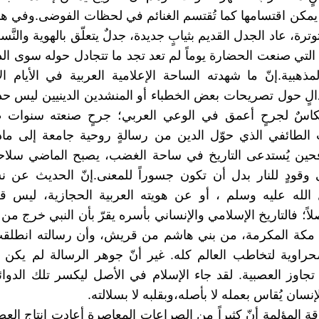
ة يمكن اقتسامها كما تُقتسم الغنائم في لحظات الفوضى.وفي ه
توترة، عاد الجدل القديم بثيابٍ جديدة، جدلٌ يتعلّق بالهوية والنَّ
التي صنعت الحضارة يوماً لم تعد تجد ما تتجادل حوله سوى الدم
لمذهبية.إنّ ما شهدته الساحة الإعلامية العربية في الأيام ا
لٍ حول تصريحات بعض الخطباء أو المنشدين الدينيين ليس حدثاً
كاسٌ لجرحٍ أعمق في الوعي العربي؛ جرحٍ صنعته سنوات 
الطائفي الذي حوّل الدين من رسالةٍ روحية جامعة إلى ماد
ين يُستدعى التاريخ في ساحة الغضب، يصبح الماضي سلاحاً،
 وقودٍ للنار بدل أن تكون جسوراً للمعنى.إنّ الحديث عن 
لله عليه وسلم ، أو عن هويته العربية الحجازية، ليس قضي
لاً؛ فالتاريخ الإسلامي والإنساني بأسره يقرّ بأن النبي خرج من ب
مكة المكرمة، من بني هاشم من قريش، وأن رسالته انطلق
راوية لتخاطب العالم كله. غير أنّ جوهر الرسالة لم يكن يو
 تجاوز العصبية. لقد جاء الإسلام في الأصل ليكسر تلك الدوائ
إنسان يُقاس بعمله لا بأصله،وبقلبه لا بسلالته.
قة المؤلمة أنّ كثيراً من الصراعات المعاصرة أعادت إنتاج العص