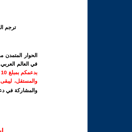
ترجم ال
الحوار المتمدن م
في العالم العربي
ب
والمستقل، ليبقى ص
والمشاركة في دع
ا‫