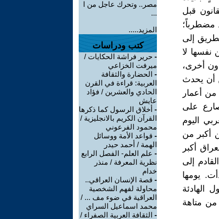
مصر.. وتحرك عاجل من ا
انون قبل
...
 مضطرباً؛
المزيد.....
لطريق إلى
كتب ودراسات
ن نفسها لا
-
حرير فراشة الحكايات /
دون أخرى،
ميرفت الخزاعي
-
الحضارة والثقافة
ن أن يحدث
العربية: قراءة في القرن
الحادي والعشرين / فؤاد
 من أعمار
عايش
صارع على
-
أخلاق الرسول كما ذكرها
القرآن الكريم بالانجليزية /
ربي اليوم
محمود الفرعوني
 أكبر من
-
قواعد الأمة ووسائل
الهمة / أحمد حيدر
عراق أكبر
-
علم العلم- الفصل الرابع
لقادم إلى
نظرية المعرفة / منذر
خدام
ت. يومها
-
قصة الإنسان العراقي..
ل الهادئة
محاولة لفهم الشخصية
العراقية في ضوء مف ... /
من متاهة
محمد اسماعيل السراي
-
الثقافة العربية الصفراء /