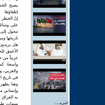
يصبح الخط
إطفاؤها.
إنّ الخطر 
على وسائل 
تتحول إلى 
تاريخها وم
هل يريدون 
الأعمق للح
عربياً من ح
واسعةً كس
والعربي، و
في تاريخ ال
وهنا يظهر 
وإنساني مفت
به العراق 
المزيد.....
سنواتٍ طوي