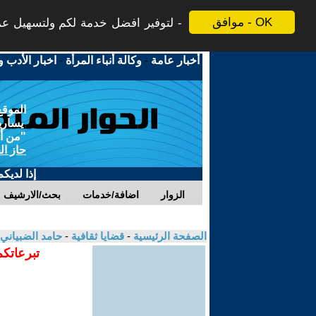
موافق - OK
لتوفير افضل خدمة لكم ولتسهيل عملي
أخبار عامة
-
وكالة أنباء المرأة
-
اخبار الأدب و
الموقع
يسارية
"من أج
حاز ال
إذا لديك
الزوار
اضافة/خدمات
بحث/الارشيف
الصفحة الرئيسية
-
قضايا ثقافية
-
حامد الضبياني
تبرعاتكم