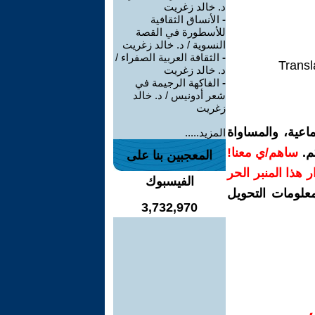
د. خالد زغريت
-
الأنساق الثقافية
للأسطورة في القصة
النسوية / د. خالد زغريت
-
الثقافة العربية الصفراء /
Transl
د. خالد زغريت
-
الفاكهة الرجيمة في
شعر أدونيس / د. خالد
زغريت
اعية، والمساواة
المزيد.....
م.
ساهم/ي معنا!
المعجبين بنا على
رار هذا المنبر الحر
الفيسبوك
معلومات التحويل
3,732,970