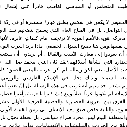
يب المتحمّس أو السياسي الغاضب قادراً على إشعال ن
الحقيقي لا يكمن في شخصٍ يطلق عبارةً مستفزة أو في ردّة ف
التواصل، بل في المناخ العام الذي يسمح بتضخيم تلك العب
معركة هوية.فالأمم القوية لا ترتجف أمام كلماتٍ عابرة، لأنها
ن نفسها.ومن هنا يصبح السؤال الحقيقي: ماذا يريد العرب اليوم
أن يعودوا إلى معارك النَّسب والقبائل، أم يريدون أن يستعيد
ضارة التي أنشأها أسلافهم؟لقد كان النبي محمد صل الله ع
يث الأصل، نعم، لكن رسالته لم تكن عربية بالمعنى الضيق؛ كانت
عة السماء. ولذلك دخل في الإسلام الفارسي والرومي
لم يشعر أحد منهم أنه غريب في هذه الرسالة. بل إنّ بعض أعظ
إسلام لم يكونوا عرباً أصلاً،ومع ذلك كتبوا بالعربية وأغنوا حضارته
الفرق بين العروبة الحضارية والعصبية العرقية. الأولى مش
وح، والثانية قفص ضيق يعيد الإنسان إلى زمن القبيلة الأولى.إن
والمنطقة اليوم ليس مجرد صراع سياسي، بل لحظة تحوّل تار
لة من الحروب والميليشيات والانقسامات، بدأت ملامح مرحل