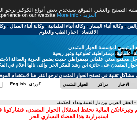
ة التصفح والنشر، الموقع يستخدم بعض أنواع الكوكيز نرجو النق
More info - المزيد
experience on our website
الفن
-
وكالة أنباء اليسار
-
وكالة أنباء العلمانية
-
وكالة أنباء العمال
-
وكا
الاقتصاد
-
اخبار الطب والعلوم
 الرئيسي لمؤسسة الحوار المتمدن
، علمانية، ديمقراطية، تطوعية وغير ربحية
ل مجتمع مدني علماني ديمقراطي حديث يضمن الحرية والعدالة الاجتم
حوار المتمدن على جائزة ابن رشد للفكر الحر والتى نالها أعلام في الفك
م مشاكل تقنية في تصفح الحوار المتمدن نرجو النقر هنا لاستخدام الموقع
كوردي
English
الاخبار
مراكز
الحوار المتمدن
- العقل العربي بين نار الفتنة ونداء الحكمة.
 وتبرعاتكن المالية تحفظ استقلال الحوار المتمدن، فشاركونا 
استمرارية هذا الفضاء اليساري الحر