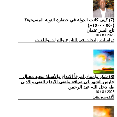
(7) كيف كانت الدولة في حضارة النوبة المسيحية؟
(٥٥٠ - ١٥٠٠م)
تاج السر عثمان
2026 / 8 / 10
دراسات وابحاث في التاريخ والتراث واللغات
(8) شكر وامتنان لمرفأ الابداع والأستاذ سعيد محتال –
جليس الشهر في ضيافة ملتقى الابداع الفني والادبي
طه دخل الله عبد الرحمن
2026 / 8 / 10
الادب والفن