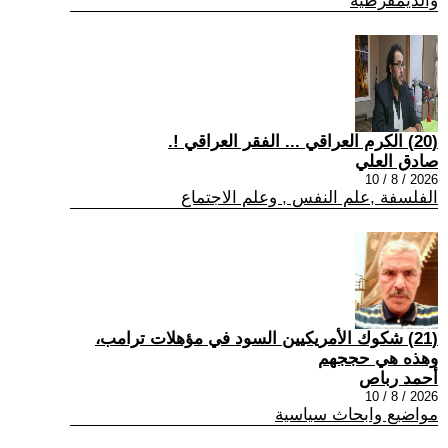
والديمقرطية
(20) الكرم العراقي ... الفقر العراقي !.
صادق العلي
2026 / 8 / 10
الفلسفة ,علم النفس , وعلم الاجتماع
(21) شكوك الأمريكيين السود في مؤهلات ترامب،
وهذه هي حججهم
أحمد رباص
2026 / 8 / 10
مواضيع وابحاث سياسية