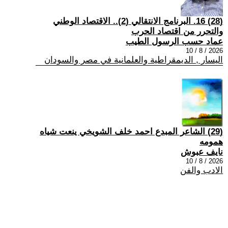
(28) 16. البرنامج الانتقالي (2).. الاقتصاد الوطني
والتحرر من اقتصاد الحرب
عماد حسب الرسول الطيب
2026 / 8 / 10
اليسار , الديمقراطية والعلمانية في مصر والسودان
(29) الشاعر المبدع احمد خلف الشويخي ينعت شياه
همومه
نايف عبوش
2026 / 8 / 10
الادب والفن