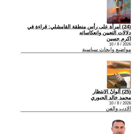
(24) امرأة على رأس منطقة القامشلي: قراءة في
دلالات التعيين وانعكاساته
اكرم حسين
2026 / 8 / 10
مواضيع وابحاث سياسية
(25) ألوانُ الانتظار
محمد خالد الجبوري
2026 / 8 / 10
الادب والفن