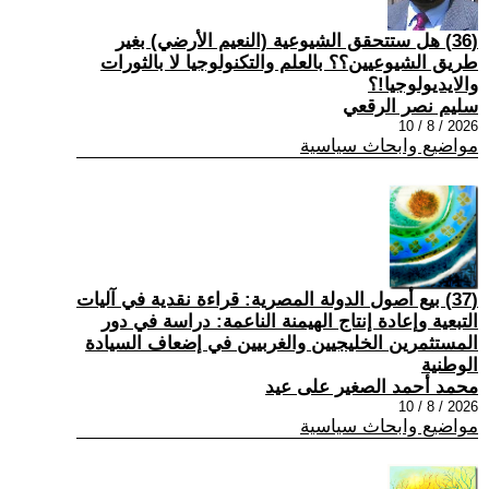
(36) هل ستتحقق الشيوعية (النعيم الأرضي) بغير
طريق الشيوعيين؟؟ بالعلم والتكنولوجيا لا بالثورات
والايديولوجيا!؟
سليم نصر الرقعي
2026 / 8 / 10
مواضيع وابحاث سياسية
(37) بيع أصول الدولة المصرية: قراءة نقدية في آليات
التبعية وإعادة إنتاج الهيمنة الناعمة: دراسة في دور
المستثمرين الخليجيين والغربيين في إضعاف السيادة
الوطنية
محمد أحمد الصغير على عيد
2026 / 8 / 10
مواضيع وابحاث سياسية