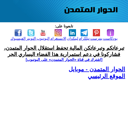
تابعونا على:
بودكاست
بنترست
تيلكرام
لينكدإن
الانستغرام
اليوتيوب
التويتر
الفيسبوك
تبرعاتكم وتبرعاتكن المالية تحفظ استقلال الحوار المتمدن،
فشاركونا في دعم استمرارية هذا الفضاء اليساري الحر
[اشترك في قناة ‫«الحوار المتمدن» على اليوتيوب]
الحوار المتمدن - موبايل
الموقع الرئيسي