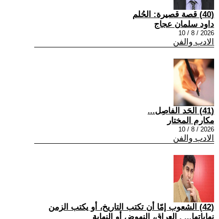
(40) قصة قصيرة: الحُلم
داود سلمان عجاج
2026 / 8 / 10
الادب والفن
(41) الحَد الفاصِل...
مكارم المختار
2026 / 8 / 10
الادب والفن
(42) الشعوب إمّا أن تكتب التاريخ، أو يكتب الزمن
نهاياتها... . العراق، النهوض أو النهاية