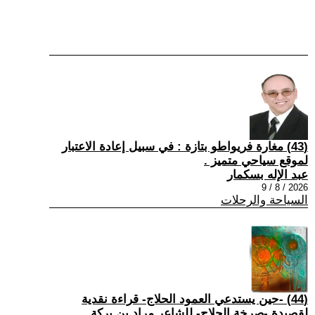
(43) مغارة فريواطو بتازة : في سبيل إعادة الاعتبار
لموقع سياحي متميز .
عبد الإله بسكمار
2026 / 8 / 9
السياحة والرحلات
(44) -حين يستدعي العمود الحلاج- قراءة نقدية
لقصيدة -صرخة الحلاج- للشاعر مراد بن بركة