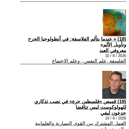
(18) « عندما يتألم الفلاسفة: في أنطولوجيا الجرح
وتأويل الألم»
معروفي العيد
2026 / 8 / 10
الفلسفة ,علم النفس , وعلم الاجتماع
(19) قميص «فلسطين حرة» في نصب تذكاري
للهولوكوست ليس تناقضا
جدعون ليفي
2026 / 8 / 10
العمل المشترك بين القوى اليسارية والعلمانية