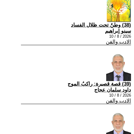
(38) وطنٌ تحت ظلال الفساد
سينو إبراهيم
2026 / 8 / 10
الادب والفن
(39) قصة قصيرة: راكبُ الموج
داود سلمان عجاج
2026 / 8 / 10
الادب والفن