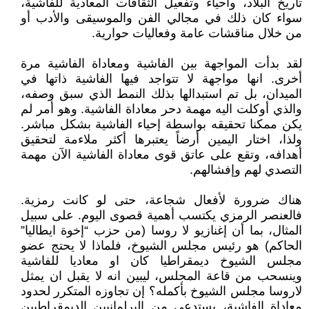
تاريخ البلاد، واحياء وتفعيل الثقافات المعادية للفاشية،
سواء كان ذلك في مجالي الفن والموسيقى والأدب أو
من خلال مناقشات عامة وفعاليات حوارية.
لقد بدأت المواجهة بين الفاشية ومعاداة الفاشية مرة
أخرى. انها مواجهة لا تتواجد فيها الفاشية ذاتها في
الميدان، بل تم استبدالها بذلك النمط الذي سبق وصفه،
والذي أوكلت اليه مهمة دحر معاداة الفاشية. وهو أمر لم
يكن ممكنا تحقيقه بواسطة إحياء الفاشية بشكل مباشر.
ولذا، اختار اليمين أرضاً يعتبرها أكثر ملاءمة لتحقيق
أهدافه، وتقع على عاتق قوى معاداة الفاشية الآن مهمة
التصدي لهم وإفشالهم.
هناك ضرورة لأفعال شجاعة، حتى لو كانت رمزية.
فالعنصر الرمزي يكتسب أهمية قصوى اليوم. على سبيل
المثال، بما أن إغنازيو لا روسا (من حزب “إخوة ايطاليا”
الحاكم) هو رئيس مجلس الشيوخ، فلماذا لا يحتج عضو
مجلس الشيوخ ديمقراطيا كان او معاديا للفاشية
وينسحب من قاعة المجلس، ليبين انه لا يقبل ان يمثل
لاروسا مجلس الشيوخ بأكمله؟ إن تجاوزه المتكرر لحدود
معاداة الفاشية، يستدعي من البرلمانيين الديمقراطيين