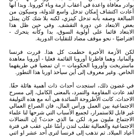
بوادر معافاة واعدة في أعقاب ازمة وباء كورونا. وبدا أنها
أعادت اكتشاف إمكان تدخل واسع للدولة، وسيكون من
المبالغة وصفه بأنه تدخل كينزي، لكنه بلا شك كان يمثل
بعض الابتعاد عن دورة التقشف. وفي حين ظل هذا
الابتعاد قائما على أولوية السوق، بدا وكأنه يتحرك -
افتراضيًا - نحو موقف مضاد للتقلبات الدورية.
لكن الأزمة الأخيرة حطمت كل هذا. قررت فرنسا
وألمانيا، وهما قاطرتا أوروبا القائمة فعليا - أوروبا معاهدة
ماستريخت وأوروبا الحكومات – ان تمضيا في طريقهما
الخاص. وغير معروف إلى أين سيأخذ اوربا هذا التطور.
في غضون ذلك، استجدت أحداث ذات أهمية هائلة حقًا.
لقد عادت المقاومة والتمرد، بالمعنى الكامل، إلى مسرح
الاحداث. كانت الأطروحة السائدة هي أنه مع هذه التوليفة
الاجتماعية بين العمل ورأس المال، فان الصراع العمالي
غير قابل للاستمرار، لجميع الأسباب التي شرحها لنا علماء
الاجتماع مليون مرة. لكن ما الذي حدث؟ إن النضالات
الاجتماعية والعمالية تقلب لندن رأسًا على عقب في فترة
أعياد الميلاد. ثم تذهب إلى فرنسا لترى أحد عشر او اثني