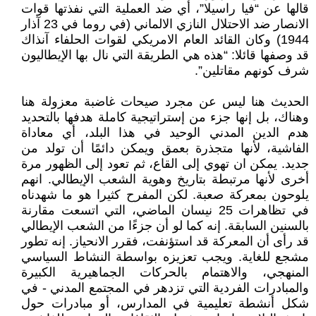
قالها عن “فيا راسيلا”، أي ضد العملية التي نفذتها قوات
الانصار ضد الاحتلال النازي الالماني (في روما في 23 آذار
1944) وكان القائد العام الامريكي لقوات الحلفاء آنذاك
قد وصفها قائلا: “هذه هي الطريقة التي نال بها الإيطاليون
شرف كونهم مقاتلين”.
الحديث هنا ليس عن مجرد صيحات غاضبة معزولة هنا
وهناك، بل إنها جزء من إستراتيجية كاملة هدفها بالتحديد
هدم الدين المدني الوحيد في هذا البلد، أي معاداة
الفاشية، لأنها متجذرة بعمق ويمكن دائمًا أن تولد من
جديد. يمكن ان تهوي إلى القاع، ثم تعود إلى الظهور مرة
أخرى لأنها مرتبطة بتاريخ وهوية الشعب الإيطالي. انهم
يلوحون بمعركة صعبة. لكن المفرح كثيرا هو ما شهدناه
في تظاهرات 25 نيسان الماضي، التي اتسعت مقارنة
بالسنين السابقة. إنه كما لو أن جزءًا من الشعب الإيطالي
قد رأى أن المعركة قد استؤنفت، فقرر الانحياز. إنه تطور
مشجع للغاية. ويجب تعزيزه بواسطة النشاط السياسي
المنهجي، والاهتمام بالحركات الجماهيرية الكبيرة
والمبادرات الفردية التي تزدهر في المجتمع المدني - في
شكل أنشطة تعليمية في المدارس، أو مبادرات حول