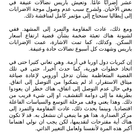
عشر إضرابًا عامًا. وتعيش باريس نضالات عنيفة في
بعض الأحيان. ولشرح سبب عدم وصول موجة الاضرابات
إلى إيطاليا سنحتاج إلى مؤتمر كامل لمناقشة ذلك.
ومع ذلك، عادت المقاومة والتمرد إلى المشهد. ففي
لشبونة هناك تعبئة ضخمة بشأن قضية ارتفاع أسعار
السكن. وكذلك، كما تمت الاشارة، عمت الإضرابات
باريس وشهدت كل أسبوع نضالات حادة وعنيفة.
إن كبريات دول اوربا في أزمة. وهي تعاني كثيرا حتى في
اتخاذ خطوات فورية، كما حدث أخيرا، حتى في تلك
القضية المتعاظمة بشأن تدخل أوروبي لإعادة صياغة
ميثاق الاستقرار، اذ لم يتمكنوا من التوصل إلى اتفاق.
وفي حال عدم التوصل إلى اتفاق، هناك خطر ان يعودوا
بطريقة ما إلى دوامة التقشف، او إلى شيء قريب من
ذلك. وهذا يعني وقف مرحلة التوسع والسياسات الفاعلة
اقتصاديا. وبينما يحدث ذلك، عادت المقاومة والتمرد إلى
مركز الصدارة. هذا هو ما ينبغي ان ننشغل به. قد لا تكون
هناك أية مقترحات لتقديمها، لكن يجب ان نولي اهتماما
أكبر هذه المرة لأنفسنا ولعامل التغيير الذاتي.