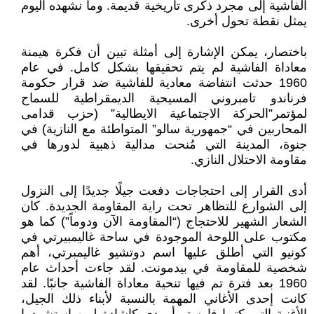
الفاشية إلى مجرد ذكرى تاريخية قديمة. وما نشهده اليوم
يمثل نقطة تحول أخرى.
باختصار، يمكن الإشارة إلى أمثلة تبين أن فكرة هيمنة
معاداة الفاشية لم يتم تحقيقها بشكل كامل. في عام
1960 حدثت انتفاضة معادية للفاشية ضد قرار حكومة
فرناندو تامبروني المسيحية الديمقراطية للسماح
لمؤتمر”الحركة الاجتماعية الايطالية” (حزب قدامى
المحاربين في “جمهورية سالو” المتواطئة مع النازية) في
جنوة، المدينة التي مُنحت مدالية ذهبية لدورها في
مقاومة الاحتلال النازي.
أدى القرار إلى احتجاجات دفعت جيلًا جديدًا إلى النزول
إلى الشوارع للتظاهر تحت راية المقاومة الجديدة. كان
الشعار الشهير للاحتجاج (“المقاومة الآن ودوماً”) كما هو
مكتوب على اللوحة الموجودة في ساحة غاليمبيرتي في
كونيو التي أطلق عليها اسم دوتشيو غاليمبرتي، أهم
شخصية للمقاومة في بيدمونت. لقد جاءت أحداث عام
1960 بعد فترة تم فيها تنحية معاداة الفاشية جانبًا. لقد
كانت إحدى الأغاني المهمة بالنسبة لأبناء ذلك الجيل،