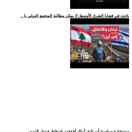
.. باحث في قضايا الشرق الأوسط: لا يمكن مطالبة المجتمع الدولي با
.. مستشارة سياسية أمريكية: أيباك أخفقت بإسقاط عبدول السيد