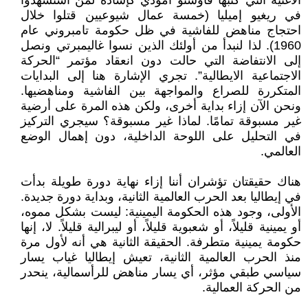
الأغنية التي كتبها فاوستو أمودي كإشادة لمن استشهدوا
في ريغيو إميليا (خمسة عمال شيوعيين قتلوا خلال
احتجاج مناهض للفاشية في ظل حكومة تامبروني عام
1960). لذا لنبدأ من أولئك الذين نسوا غاليمبرتي ونصل
إلى الانتفاضة التي حالت دون انعقاد مؤتمر “الحركة
الاجتماعية الايطالية”. تجري الإشارة هنا إلى البدايات
المتكررة للصراع والمواجهة بين الفاشية ومناهضيها.
ونحن الآن إزاء بداية أخرى، ولكن هذه المرة على أرضية
غير مسبوقة تمامًا. لماذا غير مسبوقة؟ سيجري التركيز
في التحليل على اللوحة الداخلية، دون إهمال الوضع
العالمي.
هناك حقيقتان تؤشران أننا إزاء نهاية دورة طويلة بدأت
في إيطاليا بعد الحرب العالمية الثانية، وبداية دورة جديدة.
الأولى، وجود هذه الحكومة اليمينية: ليست بشكل مموه،
أو يمينية قليلاً، أو شعبوية قليلاً، أو ليبرالية قليلاً. لا، إنها
حكومة يمينية متطرفة. الحقيقة الثانية هي أنه لأول مرة
منذ الحرب العالمية الثانية، تعيش إيطاليا غياب يسار
سياسي طبقي مؤثر، أي يسار مناهض للرأسمالية، ينحدر
من الحركة العمالية.