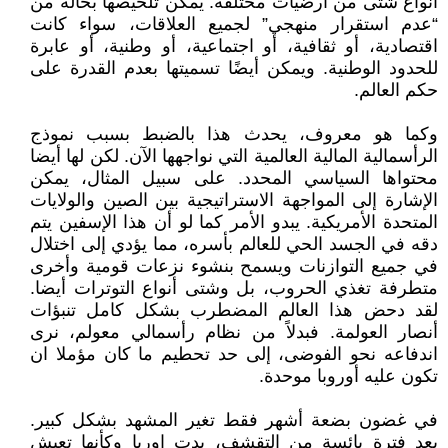
انواع شتى من أرضيات مختلفة. يمكن تلخيصها بحالة من
“عدم استقرار منهجي” لجميع العلاقات، سواء كانت
اقتصادية، أو ثقافية، أو اجتماعية، أو وطنية، أو عابرة
للحدود الوطنية. ويمكن أيضًا تسميتها بعدم القدرة على
حكم العالم.
وكما هو معروف، يحدث هذا بالضبط بسبب نموذج
الرأسمالية المالية العالمية التي نواجهها الآن. لكن لها أيضا
محتواها السياسي المحدد. على سبيل المثال، يمكن
الإشارة إلى المواجهة الاستراتيجية بين الصين والولايات
المتحدة الأمريكية. يبدو الأمر كما لو أن هذا الإسفين يتم
دقه في الجسد الحي للعالم بأسره، مما يؤدي إلى اختلال
في جميع التوازنات ويسمح بنشوء نزعات قومية وأخرى
متطرفة تغذي الحروب، بل وشتى أنواع التوترات أيضا.
لقد دحض هذا العالم المضطرب بشكل كامل تنبؤات
أنصار العولمة. فبدلاً من نظام رأسمالي معولم، نرى
اندفاعه نحو الفوضى، إلى حد تحطيم ما كان مؤملا ان
تكون عليه أوروبا موحدة.
في غضون بضعة أشهر فقط تغير المشهد بشكل كبير.
بعد فترة يائسة من التقشف، بدت اوربا وكأنها تعيش