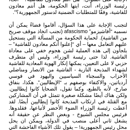
رئيسة الوزراء، أنت، ايتها الحكومة، هل أنتم معادون
للفاشية، وفقًا للمتطلبات الضمنية لدستور الجمهورية؟”.
لتجنب الإجابة على هذا السؤال، أقاموا فضاءً يمكن أن
نسميه “أفاشيزمو” afascismo (تجنب اتخاذ موقف صريح
من الفاشية). لحماية الحكومة من المسألة التي يستحيل
عليهم التعامل معها – أي “إعلنوا أنكم معادون للفاشية” –
يلجأون إلى هذه العملية لشن هجوم خفي على معاداة
الفاشية. لذا حتى رئيسة الوزراء، وليس أي متطرف
حزبي لا على التعيين، يمكنها إنكار الهوية المعادية للفاشية
لشهداء المذبحة النازية - الفاشية من الانصار ومناضلي
الأحزاب والسجناء السياسيين واليهود في فوسي
أردياتين، والاكتفاء بوصفهم بـ “الإيطاليين”. هكذا، بنفاق
صارخ، لأنه بالطبع، وكما تقول، الضحايا كانوا إيطاليين.
ولكن هناك أيضًا مشكلة صغيرة تتمثل في أن المشاركين
مع القتلة في ارتكاب المذبحة كانوا إيطاليين أيضًا. لقد
أعطت رئيسة الوزراء الضوء الأخضر لأتباعها، فقلدوها.
فرئيس مجلس الشيوخ - وبغض النظر عن حقيقة أنه
يشغل ثاني أعلى منصب في الدولة، ويمكن ان يحل
محل رئيس الجمهورية! – يقول تلك الأشياء الفاحشة التي