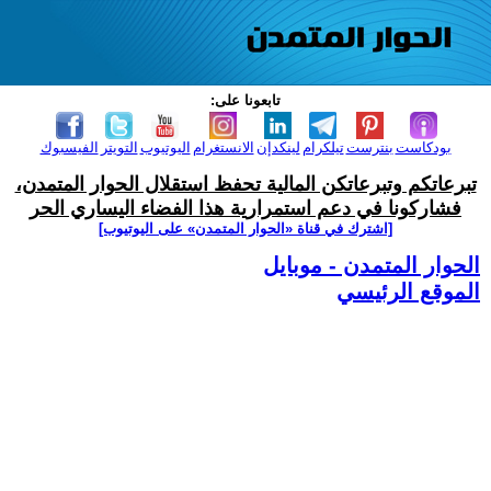
تابعونا على:
بودكاست
بنترست
تيلكرام
لينكدإن
الانستغرام
اليوتيوب
التويتر
الفيسبوك
تبرعاتكم وتبرعاتكن المالية تحفظ استقلال الحوار المتمدن،
فشاركونا في دعم استمرارية هذا الفضاء اليساري الحر
[اشترك في قناة ‫«الحوار المتمدن» على اليوتيوب]
الحوار المتمدن - موبايل
الموقع الرئيسي