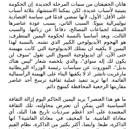
هاتان الحقيقتان من سمات المرحلة الجديدة. إن الحكومة
يمينية لأسباب عديدة، لكن يمكننا الاستشهاد بثلاثة أسباب
على الأقل: الأول، لأنها تمضي قدمًا في سياسة اقتصادية
نيوليبرالية بنيويًا. السبب الثاني، بسبب عودة عناصرها
الممثلة لجماعات المصالح، دفاعاً عن زبائنها. والسبب
الثالث، ويعد أساسيا بالنسبة لحكومة اليمين المتطرف،
هو الهجوم الأيديولوجي الكبير الذي تشنه. بالنسبة لهذا
اليمين لا يكفيه ان يمتلك الايديولوجية التي كانت مهيمنة
حتى الآن، أي ايديولوجية السوق التي تقول “سوف لن
يكون لك إله سواي”، والذي يلخصه شعار “ليس هناك
بديل”، الموروث عن سياسات رئيسة الوزراء البريطانية
مارغريت تاتشر. اذ لا يكفيها البناء على الهيمنة الرأسمالية
القائمة. انها تريد تنفيذ عملية ثقافية ترسخ أحد عناصر
مقاربتها الرجعية المحافظة كمنهج دائم.
ما هو هذا العنصر؟ يريد اليمين الحاكم اليوم إزالة الثقافة
السياسية التي يمكن أن تعترض محاولته، تلك الثقافة
المعتمدة على أحد أعظم سرديات تاريخ هذا البلد، أي
معاداة الفاشية. ما المخيف في معاداة الفاشية؟ انها
الذاكرة، طبعا. وايضا، أكثر بكثير من الذاكرة، نظام القيم