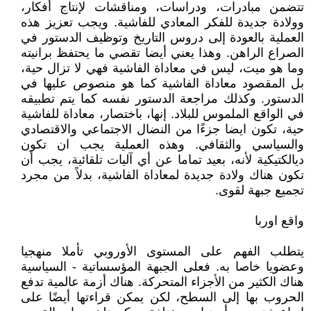
تتضمن مبادرات، ودراسات، ومناقشات لإنتاج أفكار،
وولادة جديدة للفكر المعادي للفاشية. ويجب تعزيز هذه
العملية بالعودة إلى دروس التاريخ وتوظيف الدستور في
الصراع الراهن. وهذا يعني أيضا تقصي ما يحتفظ برانيته
وما هو ميت، ليس في معاداة الفاشية فهي لا تزال حية،
بل المقصود معاداة الفاشية كما هو منصوص عليها في
الدستور. وكذلك مراجعة الدستور نفسه كما يتم تطبيقه
في الواقع الملموس للبلاد. إنها، باختصار، معاداة للفاشية
حية، تكون ايضا جزءًا من النضال الاجتماعي والاقتصادي
والسياسي والثقافي. وهذه العملية يجب ان تكون
ديالكتيكية لأنه، بعيد تماما عن أي آليات تلقائية، يجب أن
تكون هناك ولادة جديدة لمعاداة الفاشية، بدلاً من مجرد
تجميع جبهة لقوى.
واقع اوربا
يتطلب الفهم على المستوى الأوروبي تأملا منهجيا
وعضويا خاصا به. فعلى الجبهة المؤسساتية - السياسية
هناك الكثير من الأجزاء المتحركة. هناك أزمة عالمية تدفع
الحروب بها إلى السطح، لكن يمكن قراءتها أيضًا على