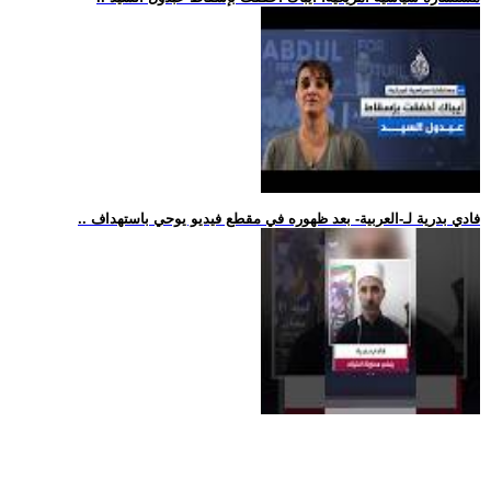
.. فادي بدرية لـ-العربية- بعد ظهوره في مقطع فيديو يوحي باستهداف