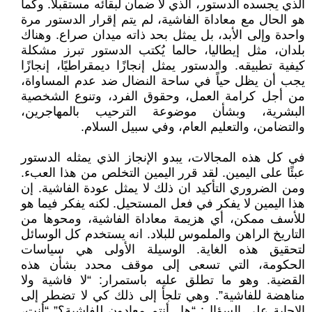
الذي يجسده الدستور، الذي لا ضمان لبقائه مستقبلا. وكما
هو الحال مع معاداة الفاشية، لم يتم إقرار الدستور مرة
واحدة وإلى الأبد، بل يمثل بحد ذاته ميدان صراع. وهناك
بلدان، مثل إيطاليا، حالما يُكتب الدستور تبرز مشكلة
كيفية تطبيقه. والدستور يمثل إنجازًا ديمقراطيًا، إنجازًا
يجب أن يظل حياً في ساحة النضال ضد عدم المساواة،
من أجل كرامة العمل، وحقوق الفرد، وتنوع الشخصية
البشرية، وبشأن موضوعة الترحيب بالمهاجرين،
والتضامن، والتعليم العام، وفي سبيل السلام.
في كل هذه المجالات، يبدو الإنجاز الذي يمثله الدستور
عبئًا على اليمين. لقد قرر اليمين التخلص من هذا العبء.
ومن الضروري التأكيد ان ذلك لا يمثل عودة الفاشية. إن
هذا اليمين لا يفكر في فعل المستحيل. لكنه يفكر فيما هو
للأسف ممكن، أي هزيمة معاداة الفاشية، ومحوها من
التاريخ الراهن والملموس للبلاد. انه يستخدم كل الوسائل
لتحقيق هذه الغاية. الوسيلة الأولى هي سياسات
الحكومة، التي تسعى إلى موقف محدد بشأن هذه
القضية. وهو ما تطلق عليه باستمرار: “لا فاشية ولا
مناهضة للفاشية”. وهي تلجأ إلى ذلك كي لا تضطر إلى
الإجابة على السؤال: “هل أنتم معادون للفاشية؟” “أنت،