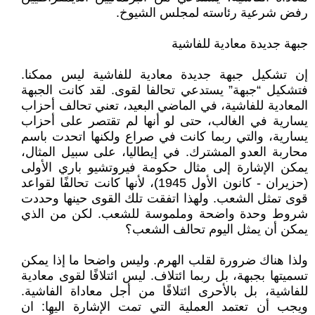
رفض شرعية رئاسته لمجلس الشيوخ.
جبهة جديدة معادية للفاشية
إن تشكيل جبهة جديدة معادية للفاشية ليس ممكنا.
فتشكيل “جبهة” يستدعي تحالفا لقوى. لقد كانت الجبهة
المعادية للفاشية، في الماضي البعيد، تعني تحالف أحزاب
يسارية في الغالب، حتى لو أنها لم تقتصر على أحزاب
يسارية، والتي ربما كانت في صراع ولكنها اتحدت باسم
محاربة العدو المشترك. في إيطاليا، على سبيل المثال،
يمكن الإشارة إلى مثال حكومة فيروتشيو باري الأولى
(حزيران - كانون الأول 1945)، لأنها كانت تحالفًا لقواعد
قوى تمثل الشعب. ولهذا اتفقت تلك القوى حينها وحددت
شروط وحدة واضحة وملموسة للشعب. لكن من الذي
يمكن أن يمثل اليوم تحالف الشعب؟
ولذا هناك ضرورة لقلب الهرم. وليس واضحا ما إذا يمكن
تسميتها بجبهة، بل ربما ائتلاف. ليس ائتلافًا لقوى معادية
للفاشية، بل بالأحرى ائتلافًا من أجل معاداة الفاشية.
ويجب أن تعتمد العملية التي تمت الإشارة اليها: ان