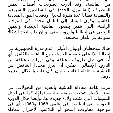
من الفاشية، وقد أثارت تصريحات أقطاب اليمين
المتطرف (الفاشيون الجدد) في السلطتين التشريعية
والتنفيذية قضايا عدة مثيرة للجدل ودفعت القوى المعادية
للفاشية وقوى اليسار إلى التأمل مجددًا في المرحلة
الراهنة، التي تتميز بصعود الفاشية الجديدة واليمين
الرجعي في إيطاليا وأوروبا، حتى لو ان ذلك اتخذ أشكالًا
متنوعة في بلدان مختلفة.
هناك ملاحظتان أوليتان. الأولى، عدم قدرة الجمهورية في
إيطاليا أبدًا على تصفية الحساب مع الفاشية بالكامل. أي
أنه في ظل ظروف مختلفة وفي دورات مختلفة من
التاريخ الإيطالي، يمكن أن يبرز مجددا التناقض بين
الفاشية ومعاداة الفاشية، وإن كان ذلك بأشكال متغيرة
دوما.
مرت ثقافة معاداة الفاشية بالعديد من التحولات. في
بعض الأحيان تمتعت بهيمنة ساحقة تمامًا، كما في أوائل
الستينيات التي مثلت ولادة جديدة لها، وأيضا خلال الدورة
الطويلة التي انطلقت في عامي 1968 و1969، أي في
مواجهة محاولات المحو أو التلاعب، لاختزال معاداة