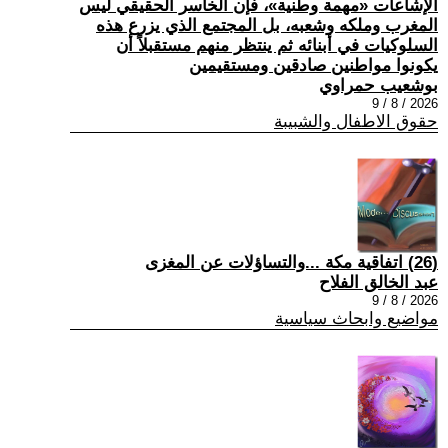
الإشاعات «مهمة وطنية»، فإن الخاسر الحقيقي ليس
المغرب وملكه وشعبه، بل المجتمع الذي يزرع هذه
السلوكيات في أبنائه ثم ينتظر منهم مستقبلاً أن
يكونوا مواطنين صادقين ومستقيمين
بوشعيب حمراوي
2026 / 8 / 9
حقوق الاطفال والشبيبة
(26) اتفاقية مكة ...والتساؤلات عن المغزى
عبد الخالق الفلاح
2026 / 8 / 9
مواضيع وابحاث سياسية