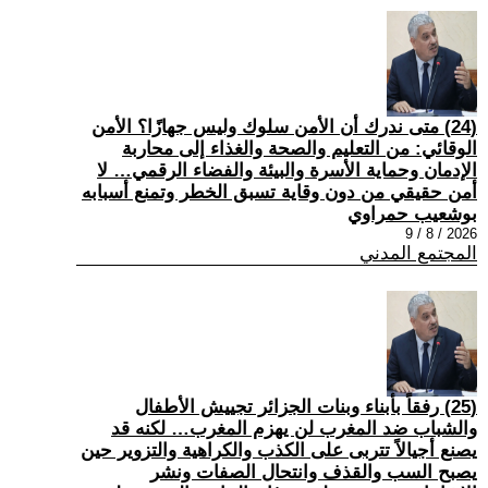
(24) متى ندرك أن الأمن سلوك وليس جهازًا؟ الأمن
الوقائي: من التعليم والصحة والغذاء إلى محاربة
الإدمان وحماية الأسرة والبيئة والفضاء الرقمي… لا
أمن حقيقي من دون وقاية تسبق الخطر وتمنع أسبابه
بوشعيب حمراوي
2026 / 8 / 9
المجتمع المدني
(25) رفقاً بأبناء وبنات الجزائر تجييش الأطفال
والشباب ضد المغرب لن يهزم المغرب… لكنه قد
يصنع أجيالاً تتربى على الكذب والكراهية والتزوير حين
يصبح السب والقذف وانتحال الصفات ونشر