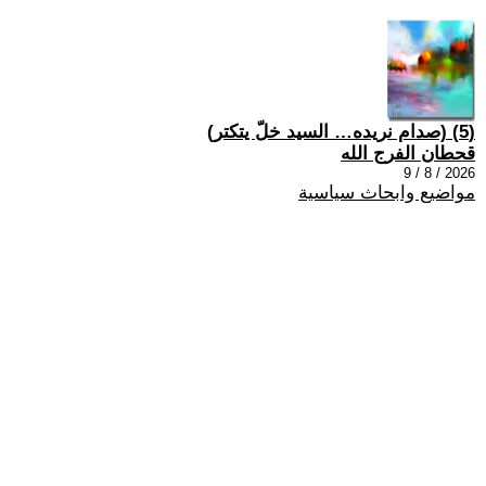
(5) (صدام نريده… السيد خلّ يتكتر)
قحطان الفرج الله
2026 / 8 / 9
مواضيع وابحاث سياسية