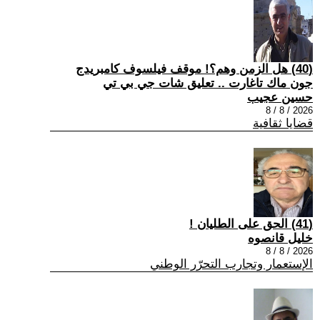
(40) هل الزمن وهم؟! موقف فيلسوف كامبريدج
جون ماك تاغارت .. تعليق شات جي بي تي
حسين عجيب
2026 / 8 / 8
قضايا ثقافية
(41) الحق على الطليان !
خليل قانصوه
2026 / 8 / 8
الإستعمار وتجارب التحرّر الوطني