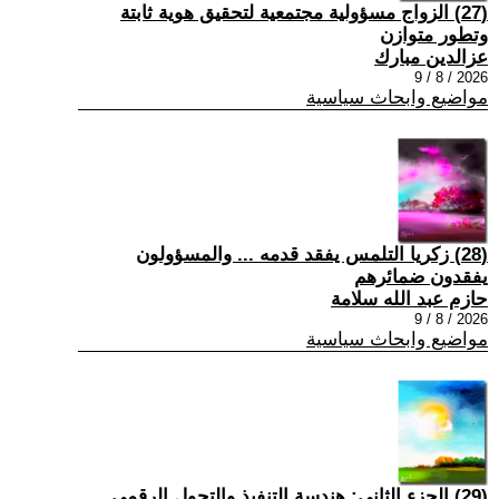
(27) الزواج مسؤولية مجتمعية لتحقيق هوية ثابتة
وتطور متوازن
عزالدين مبارك
2026 / 8 / 9
مواضيع وابحاث سياسية
(28) زكريا التلمس يفقد قدمه ... والمسؤولون
يفقدون ضمائرهم
حازم عبد الله سلامة
2026 / 8 / 9
مواضيع وابحاث سياسية
(29) الجزء الثاني: هندسة التنفيذ والتحول الرقمي