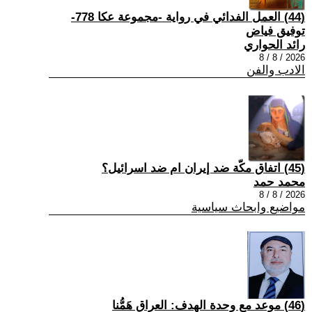
(44) العمل الفدائي في رواية -مجموعة عكا 778-
توفيق فياض
رائد الحواري
2026 / 8 / 8
الادب والفن
(45) اتفاق مكّة ضد إيران ام ضد اسرائيل؟
محمد حمد
2026 / 8 / 8
مواضيع وابحاث سياسية
(46) موعد مع وحدة الهدف: العراق هَمُّنا