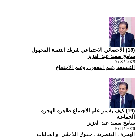
(18) الأخصائي الاجتماعي شريك التنمية المجهول
سامح سعيد عبد العزيز
2026 / 8 / 9
الفلسفة ,علم النفس , وعلم الاجتماع
(19) كيف يفسر علم الاجتماع ظاهرة الهجرة
الجماعية
سامح سعيد عبد العزيز
2026 / 8 / 9
الهجرة , العنصرية , حقوق اللاجئين ,و الجاليات