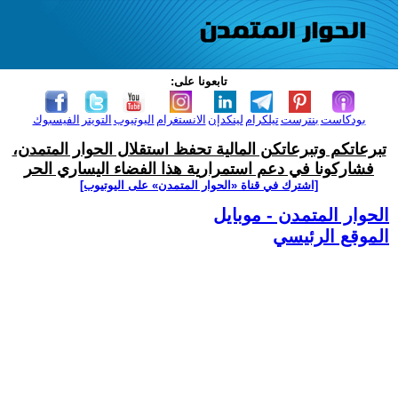
تابعونا على:
بودكاست
بنترست
تيلكرام
لينكدإن
الانستغرام
اليوتيوب
التويتر
الفيسبوك
تبرعاتكم وتبرعاتكن المالية تحفظ استقلال الحوار المتمدن،
فشاركونا في دعم استمرارية هذا الفضاء اليساري الحر
[اشترك في قناة ‫«الحوار المتمدن» على اليوتيوب]
الحوار المتمدن - موبايل
الموقع الرئيسي