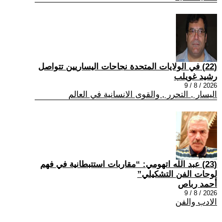
(22) في الولايات المتحدة نجاحات اليساريين تتواصل
رشيد غويلب
2026 / 8 / 9
اليسار , التحرر , والقوى الانسانية في العالم
(23) عبد الله اتهومي: “مقاربات استتبطانية في فهم
لوحات الفن التشكيلي”
أحمد رباص
2026 / 8 / 9
الادب والفن