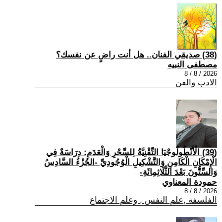
(38) صديقي الفنان.. هل أنت راضٍ عن نفسك؟
مصطفى النبيه
2026 / 8 / 8
الادب والفن
(39) الْأَنْطُولُوجْيَا التِّقْنِيَّةُ لِلسِّحْرِ وَالْعَدَمِ: دِرَاسَةٌ فِي
الْإِمْكَانِ الْكَامِنِ وَالتَّشْكِيلِ الْوُجُودِيِّ -الجُزْءُ السَّادِسُ
وَالسِّتُّونَ بَعْدَ الثَّلَاثِمِائَةِ-
حمودة المعناوي
2026 / 8 / 8
الفلسفة ,علم النفس , وعلم الاجتماع