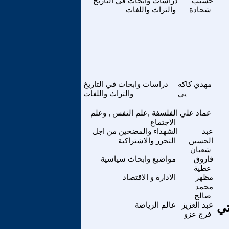
حسيب
دراسات وابحاث في التاريخ
شحادة
والتراث واللغات
مهدي كاكه
دراسات وابحاث في التاريخ
يي
والتراث واللغات
عماد علي
الفلسفة ,علم النفس , وعلم
الاجتماع
عبد
الشهداء والمضحين من اجل
الحسين
التحرر والاشتراكية
شعبان
فاروق
مواضيع وابحاث سياسية
عطية
مظهر
الادارة و الاقتصاد
محمد
صالح
تي
عبد العزيز
عالم الرياضة
فرج عزو