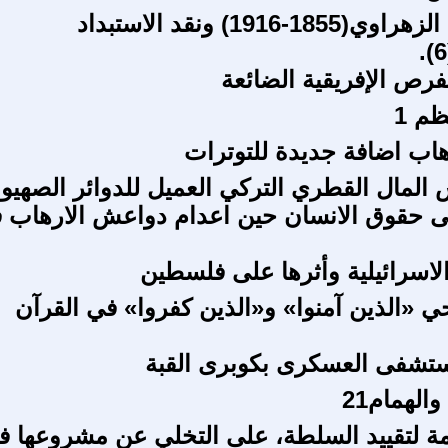
عبد الحميد الزهراوي(1855-1916) ونقد الاستبداد
لفرص الإفريقية الضائعة
م 1
هاب اضافة جديدة للتوترات
المال القطري التركي العميل للدوائر الصهيون
حقوق الانسان حين اعدام دواعش الارهاب 
الاسرائيلية وأثرها على فلسطين
«الذين آمنوا» و«الذين كفروا» في القرآن
ستشفى العسكرى بكوبرى القبة
الهمام21
عامة لتقييد السلطة، على التخلي عن مشروعها ف