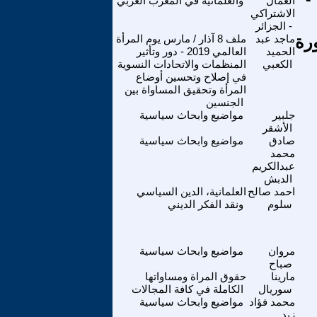
العمال
والعلمانية في المغرب العربي
الاشتراكي
- الجزائر
رة
ماجد عبد
ملف 8 آذار / مارس يوم المرأة
الحميد
العالمي 2019 - دور وتأثير
الكعبي
المنظمات والاتحادات النسوية
في إصلاح وتحسين أوضاع
المرأة وتحقيق المساواة بين
الجنسين
جلبير
مواضيع وابحاث سياسية
الأشقر
صادق
مواضيع وابحاث سياسية
محمد
عبدالكريم
الدبش
احمد صالح
العلمانية، الدين السياسي
سلوم
ونقد الفكر الديني
مروان
مواضيع وابحاث سياسية
صباح
مارينا
حقوق المراة ومساواتها
سوريال
الكاملة في كافة المجالات
محمد فؤاد
مواضيع وابحاث سياسية
زيد