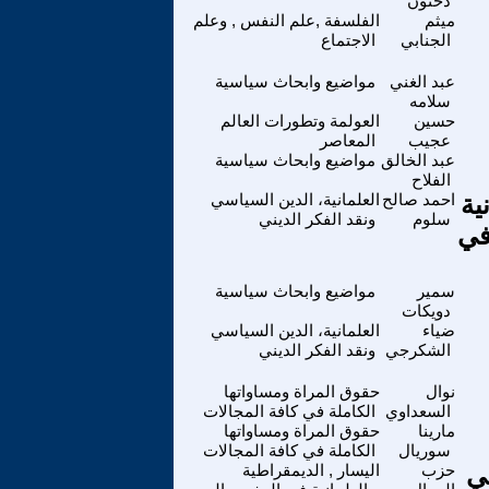
دحنون
ميثم
الفلسفة ,علم النفس , وعلم
الجنابي
الاجتماع
عبد الغني
مواضيع وابحاث سياسية
سلامه
حسين
العولمة وتطورات العالم
عجيب
المعاصر
عبد الخالق
مواضيع وابحاث سياسية
الفلاح
ية
احمد صالح
العلمانية، الدين السياسي
سلوم
ونقد الفكر الديني
في
سمير
مواضيع وابحاث سياسية
دويكات
ضياء
العلمانية، الدين السياسي
الشكرجي
ونقد الفكر الديني
نوال
حقوق المراة ومساواتها
السعداوي
الكاملة في كافة المجالات
مارينا
حقوق المراة ومساواتها
سوريال
الكاملة في كافة المجالات
ي
حزب
اليسار , الديمقراطية