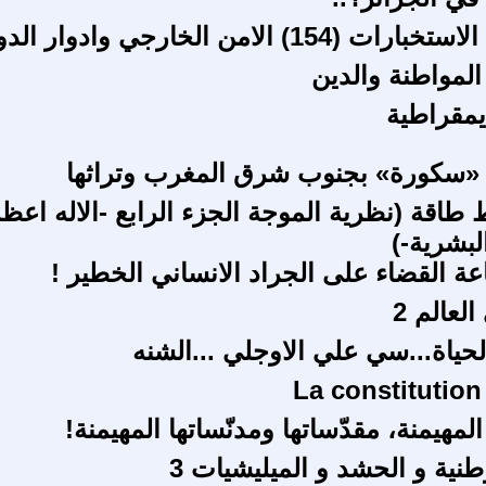
15) الامن الخارجي وادوار الدول
لمواطنة والدين
يمقراطية
 «سكورة» بجنوب شرق المغرب وتراثها
 طاقة (نظرية الموجة الجزء الرابع -الاله اعظ
لبشرية-)
عة القضاء على الجراد الانساني الخطير !
لعالم 2
حياة...سي علي الاوجلي ...الشنه
مهيمنة، مقدّساتها ومدنّساتها المهيمنة!
طنية و الحشد و الميليشيات 3