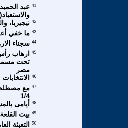
41
والاستعباد(6).
42
نيجيريا، وا
43
ما خفي أعظ
44
سجناء الار
45
ارهاب رأس 
تحت مسمى 
مصر
46
الانتخابات 
47
مع مصطلحي 
1/4
48
أيامى بالم
49
بيت القلعة و
50
التعبئة ال