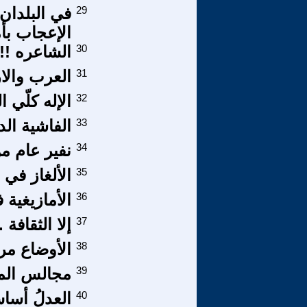
29
في البلدان
الإعجاب بأم
30
الشاعره !!!
31
العرب والار
32
الإله كلّي 
33
الفاشية الدي
34
نفير عام م
35
الألغاز في
36
الأمازيغية 
37
إلا الثقافة
38
الأوضاع مرش
39
مجالس الم
40
العدلُ أساسُ 