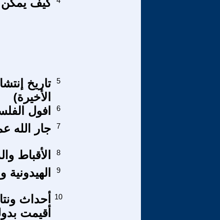
4
كيف يمكن إ
5
الأخيرة)
6
افول الفلسفة
7
جار الله عم
8
الأقباط والد
9
الهيدونية وا
10
أحداث ونتائ
أقيمت بدول