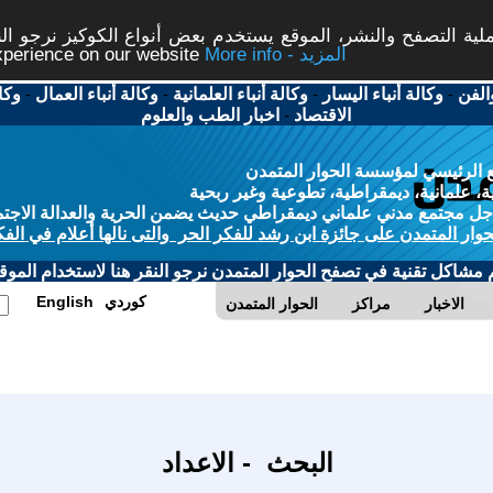
ة التصفح والنشر، الموقع يستخدم بعض أنواع الكوكيز نرجو النق
More info - المزيد
experience on our website
الفن
-
وكالة أنباء اليسار
-
وكالة أنباء العلمانية
-
وكالة أنباء العمال
-
وكا
الاقتصاد
-
اخبار الطب والعلوم
 الرئيسي لمؤسسة الحوار المتمدن
، علمانية، ديمقراطية، تطوعية وغير ربحية
ل مجتمع مدني علماني ديمقراطي حديث يضمن الحرية والعدالة الاجتم
حوار المتمدن على جائزة ابن رشد للفكر الحر والتى نالها أعلام في الفك
م مشاكل تقنية في تصفح الحوار المتمدن نرجو النقر هنا لاستخدام الموقع
كوردي
English
الاخبار
مراكز
الحوار المتمدن
البحث - الاعداد