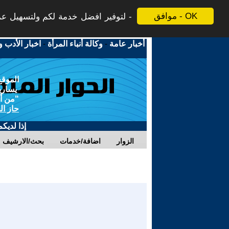
موافق - OK
لتوفير افضل خدمة لكم ولتسهيل عملي
أخبار عامة
-
وكالة أنباء المرأة
-
اخبار الأدب و
الموقع
يسارية
"من أج
حاز ال
إذا لديك
الزوار
اضافة/خدمات
بحث/الارشيف