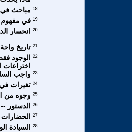
18
مباحث في الاستخبارات (4
19
في مفهوم ا
20
انحسار الد
21
تاريخ واحة
22
الوجود فقط
اختراعات ا
23
​واجب السا
24
تغيرات في ا
25
وجوه من ال
26
الدستور -- La constitution
27
الحضارات ال
28
السيادة الو