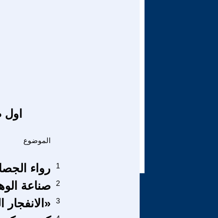
اول ص
الموضوع
1
رواء الجصاني: 
2
صناعة الوه
3
«الانفجار ا