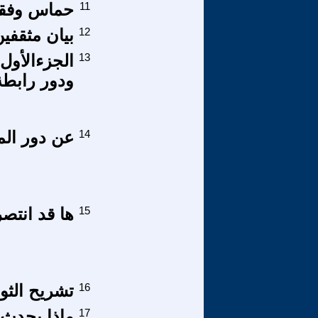
11
حماس وفقه 
12
بيان مثقفي
13
الجزءالأول
ودور رابطة 
14
عن دور الم
15
ها قد انتص
16
تشريح الثو
17
ماذا يحدث 