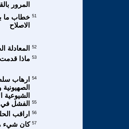
المرور بالق
51
خطاب ما بع
الاصلاح
52
المعادلة ال
53
ماذا قدمت 
54
ارهاب سلطة
الصهيونية و
الشيوعية ال
55
الفشل في ا
56
اراقب الحل
57
كان شيء هنا