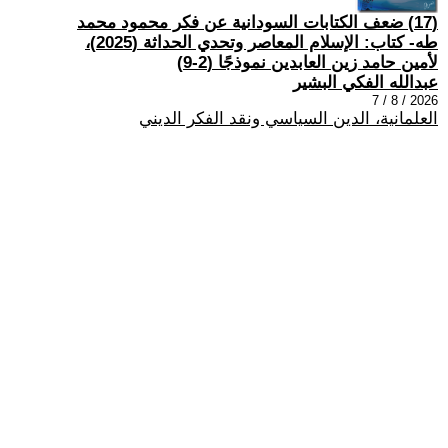
(17) ضعف الكتابات السودانية عن فكر محمود محمد
طه- كتاب: الإسلام المعاصر وتحدي الحداثة (2025)،
لأمين حامد زين العابدين نموذجًا (2-9)
عبدالله الفكي البشير
2026 / 8 / 7
العلمانية، الدين السياسي ونقد الفكر الديني