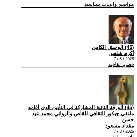
مواضيع وابحاث سياسية
(45) الوحش الكامن
أكرم شلغين
2026 / 8 / 7
قضايا ثقافية
(46) الورقة الثانية المشاركة في التأبين الذي أقامه
ملتقي جيكور الثقافي للقاص والروائي محمد عبد
حسن
مقداد مسعود
2026 / 8 / 7
الادب والفن