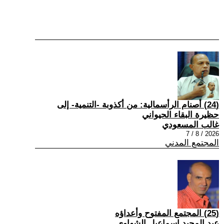
(24) أصنام الرأسمالية: من أكذوبة -التنمية- إلى
حظيرة البقاء الحيواني
غالب المسعودي
2026 / 8 / 7
المجتمع المدني
(25) المجتمع المفتوح وأعداؤه
عبد المجيد إسماعيل الشهاوي