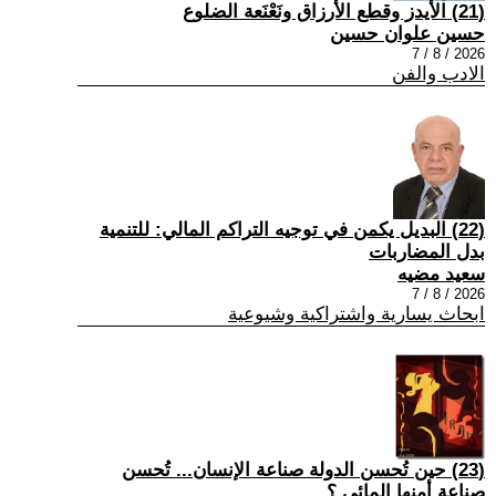
(21) الأيدز وقطع الأرزاق ونَعْنَعة الضلوع
حسين علوان حسين
2026 / 8 / 7
الادب والفن
(22) البديل يكمن في توجيه التراكم المالي: للتنمية
بدل المضاربات
سعيد مضيه
2026 / 8 / 7
ابحاث يسارية واشتراكية وشيوعية
(23) حين تُحسن الدولة صناعة الإنسان... تُحسن
صناعة أمنها المائي.؟