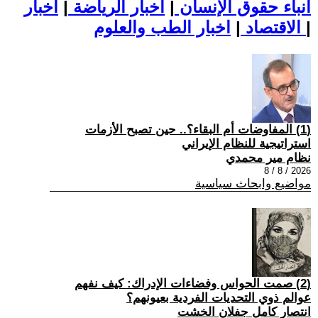
أنباء حقوق الإنسان
|
اخبار الرياضة
|
اخبار
|
اخبار الطب والعلوم
الاقتصاد
|
(1) المفاوضات أم البقاء؟.. حين تصبح الأزمات
استراتيجية للنظام الإيراني
نظام مير محمدي
2026 / 8 / 8
مواضيع وابحاث سياسية
(2) صمت الحواس وفضاءات الإدراك: كيف نفهم
عوالم ذوي التحديات الفردية بعيونهم؟
انتصار كامل جفلان الخشت