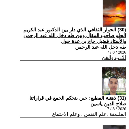
(30) الحوار الثقافي الذي دار بين الدكتور عبد الكريم
الحلو صاحب المقال وبين طه دخل الله عبد الرحمن
والأستاذ فضيل حاج بن عدة حول
طه دخل الله عبد الرحمن
2026 / 8 / 7
الادب والفن
(31) ذهنية القطيع: حين يتحكم الجمع في قراراتنا
صلاح الدين ياسين
2026 / 8 / 7
الفلسفة ,علم النفس , وعلم الاجتماع