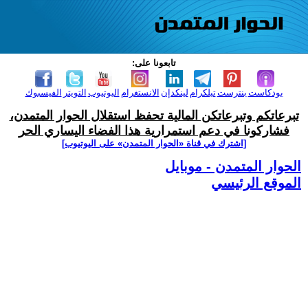
تابعونا على:
بودكاست
بنترست
تيلكرام
لينكدإن
الانستغرام
اليوتيوب
التويتر
الفيسبوك
تبرعاتكم وتبرعاتكن المالية تحفظ استقلال الحوار المتمدن،
فشاركونا في دعم استمرارية هذا الفضاء اليساري الحر
[اشترك في قناة ‫«الحوار المتمدن» على اليوتيوب]
الحوار المتمدن - موبايل
الموقع الرئيسي