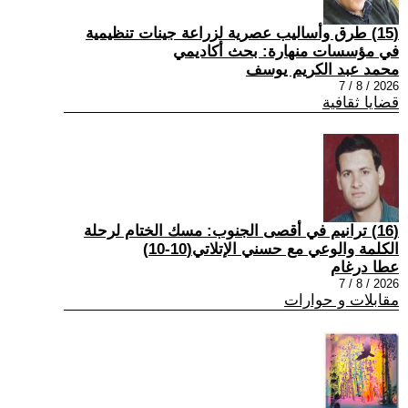
(15) طرق وأساليب عصرية لزراعة جينات تنظيمية
في مؤسسات منهارة: بحث أكاديمي
محمد عبد الكريم يوسف
2026 / 8 / 7
قضايا ثقافية
(16) ترانيم في أقصى الجنوب: مسك الختام لرحلة
الكلمة والوعي مع حسني الإتلاتي(10-10)
عطا درغام
2026 / 8 / 7
مقابلات و حوارات