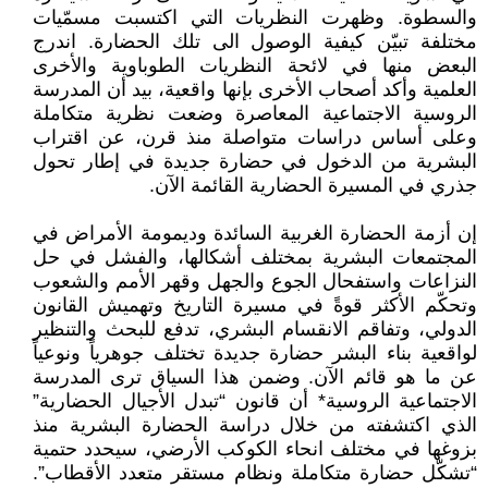
والسطوة. وظهرت النظريات التي اكتسبت مسمّيات
مختلفة تبيّن كيفية الوصول الى تلك الحضارة. اندرج
البعض منها في لائحة النظريات الطوباوية والأخرى
العلمية وأكد أصحاب الأخرى بإنها واقعية، بيد أن المدرسة
الروسية الاجتماعية المعاصرة وضعت نظرية متكاملة
وعلى أساس دراسات متواصلة منذ قرن، عن اقتراب
البشرية من الدخول في حضارة جديدة في إطار تحول
جذري في المسيرة الحضارية القائمة الآن.
إن أزمة الحضارة الغربية السائدة وديمومة الأمراض في
المجتمعات البشرية بمختلف أشكالها، والفشل في حل
النزاعات واستفحال الجوع والجهل وقهر الأمم والشعوب
وتحكّم الأكثر قوةً في مسيرة التاريخ وتهميش القانون
الدولي، وتفاقم الانقسام البشري، تدفع للبحث والتنظير
لواقعية بناء البشر حضارة جديدة تختلف جوهرياً ونوعياً
عن ما هو قائم الآن. وضمن هذا السياق ترى المدرسة
الاجتماعية الروسية* أن قانون “تبدل الأجيال الحضارية”
الذي اكتشفته من خلال دراسة الحضارة البشرية منذ
بزوغها في مختلف انحاء الكوكب الأرضي، سيحدد حتمية
“تشكّل حضارة متكاملة ونظام مستقر متعدد الأقطاب”.