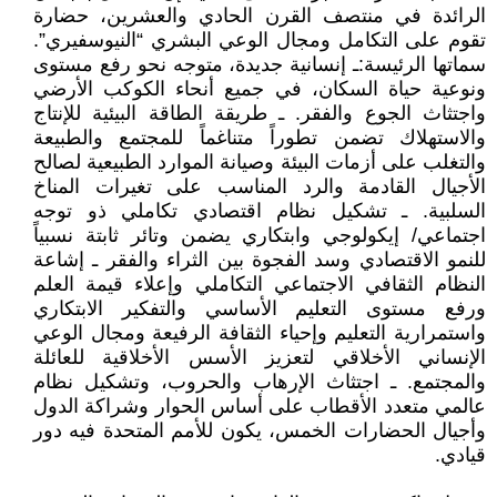
الرائدة في منتصف القرن الحادي والعشرين، حضارة
تقوم على التكامل ومجال الوعي البشري “النيوسفيري”.
سماتها الرئيسة:ـ إنسانية جديدة، متوجه نحو رفع مستوى
ونوعية حياة السكان، في جميع أنحاء الكوكب الأرضي
واجتثاث الجوع والفقر. ـ طريقة الطاقة البيئية للإنتاج
والاستهلاك تضمن تطوراً متناغماً للمجتمع والطبيعة
والتغلب على أزمات البيئة وصيانة الموارد الطبيعية لصالح
الأجيال القادمة والرد المناسب على تغيرات المناخ
السلبية. ـ تشكيل نظام اقتصادي تكاملي ذو توجه
اجتماعي/ إيكولوجي وابتكاري يضمن وتائر ثابتة نسبياً
للنمو الاقتصادي وسد الفجوة بين الثراء والفقر ـ إشاعة
النظام الثقافي الاجتماعي التكاملي وإعلاء قيمة العلم
ورفع مستوى التعليم الأساسي والتفكير الابتكاري
واستمرارية التعليم وإحياء الثقافة الرفيعة ومجال الوعي
الإنساني الأخلاقي لتعزيز الأسس الأخلاقية للعائلة
والمجتمع. ـ اجتثاث الإرهاب والحروب، وتشكيل نظام
عالمي متعدد الأقطاب على أساس الحوار وشراكة الدول
وأجيال الحضارات الخمس، يكون للأمم المتحدة فيه دور
قيادي.