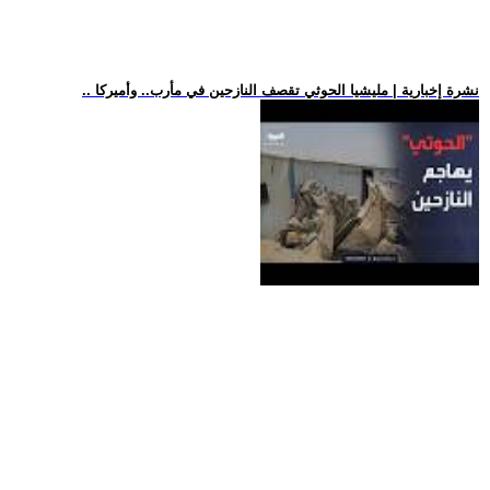
.. نشرة إخبارية | مليشيا الحوثي تقصف النازحين في مأرب.. وأميركا