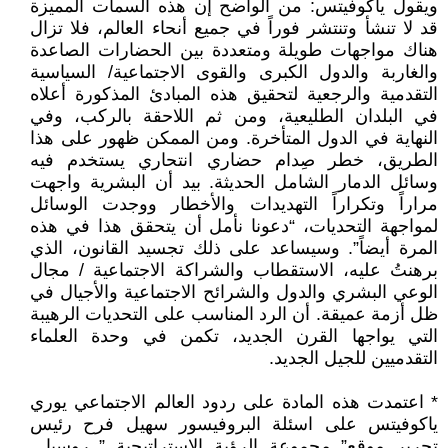
ويقول ياكوفيتس: من الواضح إن هذه السمات المميزة
قد لا تنشأ وتنتشر فوراً في جميع أنحاء العالم، فلا تزال
هناك مواجهات طويلة ومتعددة بين الحضارات الصاعدة
والغاربة والدول الكبرى والقوى الاجتماعية/ السياسية
التقدمية والرجعية لتحقيق هذه المبادئ المذكورة أعلاه
في البلدان الطليعية، ومن ثم اللاحقة بالركب، وفي
النهاية في الدول المتأخرة. ومن الممكن ظهور على هذا
الطريق، خطر صِدام حضاري انتحاري يستخدم فيه
وسائل الدمار الشامل الحديثة. بيد أن البشرية واجهت
مراراً وتكراراً التهديدات والأخطار ووجدت الوسائل
لمواجهة التحديات، “دعونا نأمل أن يتحقق هذا في هذه
المرة أيضاً”. وسيساعد على ذلك تجسيد القانون، الذي
برهنتُ عليه، الاستقطاب والشراكة الاجتماعية / مجال
الوعي البشري والدول والشرائح الاجتماعية والأجيال في
ظل أزمة عميقة. أن الرد المناسب على التحديات الرهيبة
التي يواجها القرن الجديد، تكمن في وحدة العلماء
التقدميين للجيل الجديد.
* اعتمدت هذه المادة على ردود العالم الاجتماعي يوري
ياكوفيتس على اسئلة البروفيسور سهيل فرح رئيس
تحرير موقع” مجموعة الرؤية الاستراتيجية ” روسيا ـ