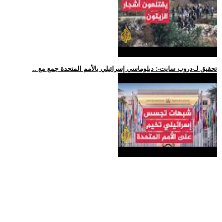
.. تحقيق لـ-دروب سايت-: دبلوماسي إسرائيلي بالأمم المتحدة جمع مع