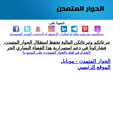
تابعونا على:
بودكاست
بنترست
تيلكرام
لينكدإن
الانستغرام
اليوتيوب
التويتر
الفيسبوك
تبرعاتكم وتبرعاتكن المالية تحفظ استقلال الحوار المتمدن،
فشاركونا في دعم استمرارية هذا الفضاء اليساري الحر
[اشترك في قناة ‫«الحوار المتمدن» على اليوتيوب]
الحوار المتمدن - موبايل
الموقع الرئيسي