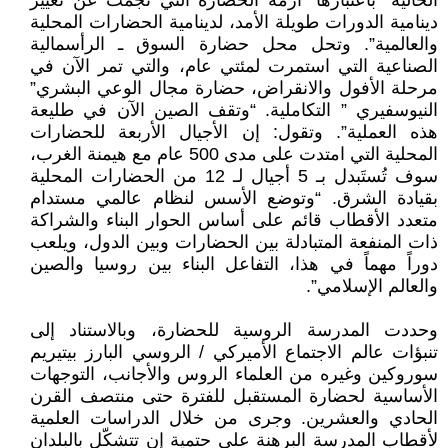
الحالية” باعتبارها “أزمة الحضارة التي نجمت عن تغيير
دينامية الدورات طويلة الأمد، لدينامية الحضارات المحلية
والعالمية”. وتحل محل حضارة السوق ـ الرأسمالية
الصناعية التي استمرت لمئتي عام، والتي تمر الآن في
مرحلة الأفول والانقراض، حضارة مجال الوعي البشري”
النيوسفيري ” التكاملية. “وتقف الصين الآن في طليعة
هذه العملية”. وتقول: إن الأجيال الأربعة للحضارات
المحلية التي امتدت على مدى 500 عام مع هيمنة الغرب،
سوف تُستَبدل بـ 5 أجيال لـ 12 من الحضارات المحلية
بقيادة الشرق. “وتوضع الأسس لنظام عالمي مستدام
متعدد الأقطاب قائم على أساس الحوار البناء والشراكة
ذات المنفعة المتبادلة بين الحضارات وبين الدول، ويلعب
دوراً مهماً في هذا، التفاعل البناء بين روسيا والصين
والعالم الإسلامي”.
وحددت المدرسة الروسية للحضارة، وبالاستناد إلى
تنبؤات عالم الاجتماع الأميركي / الروسي البارز بيتيريم
سوروكين وغيره من العلماء الروس والأجانب، التوجهات
الأساسية لحضارة المستقبل للفترة حتى منتصف القرن
الحادي والعشرين. وجرى من خلال الدراسات العلمية
لأقطاب المدرسة البرهنة على حتمية إن تتشكّل بالبلدان