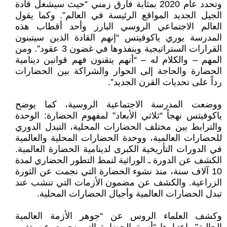
وتحدد عام 2020 بمثابة فارق زمني “حيث سيشغل قادة
الجيل الجديد المواقع الرئيسة في العالم”. وكما يقول
العالم الاجتماعي الروسي البارز وأحد أقطاب هذه
المدرسة يوري ياكوفيتس “إنهم القادة الذين سيتبنون
القرارات الستراتيجية وينفذوها في غضون 3 عقود”. ومن
المهم – والكلام له – “أنهم يتقنون فهم قوانين دينامية
الحضارة والحاجة إلى الحوار والشراكة بين الحضارات
رداً على تحديات القرن الجديد”.
ووضعت المدرسة الاجتماعية الروسية، كما يوضح
ياكوفيتس نهجاً “ثلاثي الأبعاد” لمفهوم الحضارة: الوحدة
والترابط بين مختلف الحضارات المحلية، التبدل الدوري
للحضارات العالمية، ووحدة الحضارات المحلية والعالمية
في الدورات التأريخية الكبرى لدينامية الحضارة العالمية.
الكشف عن الدورة ـ الوراثية لنمط التطور الحضاري لمدة
10 آلاف سنة، منذ نشوء الحضارة التي نجمت عن الثورة
الزراعية. والكشف عن مضمون الأزمات التي تنشب عند
تبدل الحضارات العالمية وأجيال الحضارات المحلية.
وكشف العلماء الروس عن “جوهر الأزمة العالمية