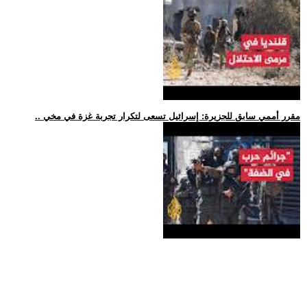
.. مقرر أممي سابق للجزيرة: إسرائيل تسعى لتكرار تجربة غزة في مخي