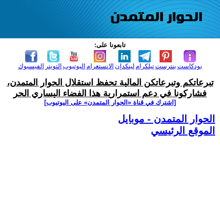
تابعونا على:
بودكاست
بنترست
تيلكرام
لينكدإن
الانستغرام
اليوتيوب
التويتر
الفيسبوك
تبرعاتكم وتبرعاتكن المالية تحفظ استقلال الحوار المتمدن،
فشاركونا في دعم استمرارية هذا الفضاء اليساري الحر
[اشترك في قناة ‫«الحوار المتمدن» على اليوتيوب]
الحوار المتمدن - موبايل
الموقع الرئيسي