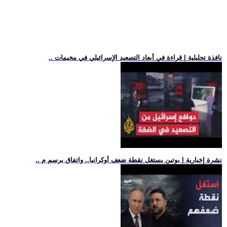
.. نافذة تحليلية | قراءة في أبعاد التصعيد الإسرائيلي في مخيمات
.. نشرة إخبارية | بوتين يستغل نقطة ضعف أوكرانيا.. واتفاق يرسم م