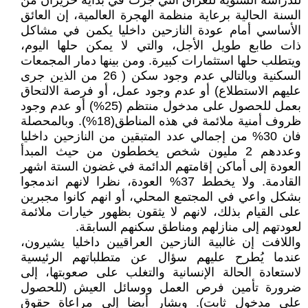
للدراسة السنوية للعراق التي جرت في بداية حزيران من
السنة الحالية برعاية منظمة الهجرة العالمية، إن العائق
الأساسي أمام عودة النازحين داخليا يكمن في مشاكل
ذات طابع طويل الأجل، والتي لا يمكن حلها اليوم،
ويتطلب حلها استثمارات كبيرة. ومن بينها دمار المجمعات
السكنية وبالتالي عدم وجود سكن ( 26 من الذين جرى
عليهم الاستطلاع) أو عدم وجود عمل، أو فرصة الالتحاق
بعمل للحصول على مدخول منتظم (25%) أو عدم وجود
ظروف أمنية ملائمة في هذه المناطق(18%). وبالمحصلة
فان 30% من إجمالي عدد المتبقين من النازحين داخليا
وعددهم 2 مليون شخص يخططون من حيث المبدأ
العودة إلى أماكن إقامتهم الدائمة في غضون الستة اشهر
القادمة. ولا يخطط 37% العودة، نظرا لانهم اندمجوا
بشكل واعي في المجتمع المحلي، أو انهم كانوا مجبرين
على القيام بذلك، لانهم لا يثقون بظهور خيارات ملائمة
لعودتهم إلى منازلهم ومناطق سكنهم السابقة.
واللافت إن غالبية النازحين العراقيين داخليا يشيرون،
عندما يُطرح عليهم سؤال عن متطلباتهم الرئيسية
لاستعادة الحالة الإنسانية والتغلب على صعوبتها، إلى
ضرورة تأمين فرص العمل ووسائل العيش (للحصول
على مدخول ثابت). ويشار أيضا إلى مراعاة حقوق