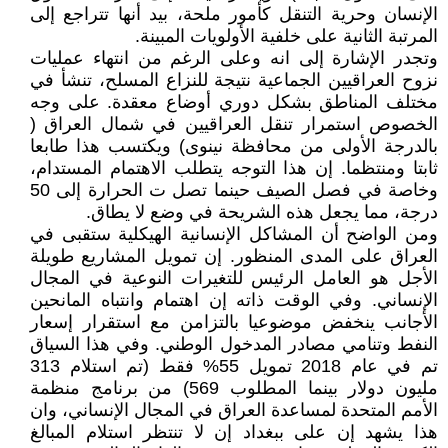
الإنسان وحرية التنقل كأمور ملحة، بيد أنها تتراجع إلى
المرتبة الثانية على خلفية الأولويات المبينة.
وتجدر الإشارة إلى انه وعلى الرغم من انتهاء عمليات
نزوح العراقيين الجماعية نتيجة للنزاع المسلح، تنشأ في
مختلف المناطق بشكل دوري أوضاع معقدة. على وجه
الخصوص استمرار تنقل العراقيين في شمال العراق (
بالدرجة الأولى من محافظة نينوى) ويكتسب هذا طابعا
ثابتا ومنتظما. إن هذا التوجه يتطلب الاهتمام المستدام،
وخاصة في فصل الصيف حينما تصل ت الحرارة إلى 50
درجة، مما يجعل هذه الشريحة في وضع لا يطاق.
ومن الواضح أن المشاكل الإنسانية الهيكلية ستقبى في
العراق على المدى المنظور. إن تمويل المشاريع طويلة
الأجل هو العامل الرئيس للتغيرات النوعية في المجال
الإنساني. وفي الوقت ذاته إن اهتمام وانتباه المانحين
الأجانب ينخفض موضوعيا بالتزامن مع استقرار إسعار
النفط وتنامي مصادر المدخول الوطني. وفي هذا السياق
تم في عام 2018 تمويل 55% فقط (تم استلام 313
مليون دولار بينما المطلوب 569) من برنامج منظمة
الأمم المتحدة لمساعدة العراق في المجال الإنساني، وان
هذا يشهد إن على ببغداد إن لا تنتظر استلام المبالغ