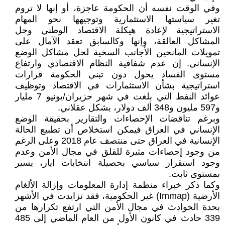
وفي الوقت نفسه أن الحكومة عاجزة، أو إنها لا تروم
تغير سياستها الاستثمارية وتوجيهها نحو المهام
الاستراتيجية لإعادة هيكلة الاقتصاد الوطني وحل
المشاكل العالقة، وإنها وكالسابق تعقد الآمال على
تمويلات المانحين الأجانب السخية لحل مشاكل الوضع
الإنساني. إن عدم شفافية النظام الاقتصادي وارتفاع
مستوى الفساد يحول دون تبني الحكومة قرارات
استراتيجية بشأن الاستثمارات في الاقتصاد وتوظيف
عوائد النفط التي بلغت في شهر حزيران/يونيو 7 مليار
و597 مليون و348 ألف دولار، بشكل عقلاني.
وبرغم تناقضات الإحصاءات والتقارير بحقيقة الوضع
الإنساني في العراق فيمكن استخلاص أن تطبيع الحالة
الإنسانية في العراق حتى منتصف عام 2018 وعلى الرغم
من وجود إحصاءات مثيرة للقلق في مجال الأمن وعدم
وجود استقرار سياسي بحصيلة انتخابات ايار، يسير
بمستوى ثابت.
وكما ذكر خبراء منظمة إدارة المعلومات وإزالة الألغام
الأرضية (Immap) غير الحكومية، فقد تزايدت في الأشهر
بحدة الحوادث في مجال الأمن التي ارتفع تكرارها من
339 حادث في كانون الأول من العام الماضي إلى 485