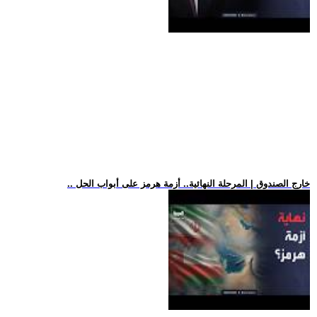
.. خارج الصندوق | المرحلة النهائية.. أزمة هرمز على أبواب الحل