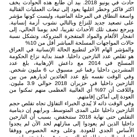
حادث في يونيو 2018. بيد أن طابع هذه الحوادث يخف
اكثر فاكثر وخطر اغلبها يعود إلى تبعات العمليات القتالية
واسعة النطاق في المرحلة الماضية، وليست كونها مؤشر
على تصعيد جديد للنزاع وبالتالي نشوب أزمة إنسانية.
ويرجع نصف تلك الأحداث تقريبا، لحد يومنا الحالي، إلى
انفجار الألغام والمواد المتفجرة المتروكة، وتشكل نسبة
حالات المواجهات المسلحة المباشر أقل من 10%
والمؤشر الهام الآخر لتطبيع الحالة الإنسانية في العراق
هو تقلص عدد النازحين داخليا. فمنذ بداية نزاع الحكومة
المسلح في 2014 مع داعش الإرهابية، بلغ عدد
المشردين داخليا رقما غير مسبوق ب 6 مليون شخص.
وفي الوقت نفسه بلغ عدد العائدين لديارهم من بين
النازحين داخليا في حزيران 2018 حوالي 3.9 مليون.
واللافت أن 97% أي الغالبية العظمى منهم تمكنوا من
العودة إلى أماكن إقامتهم.
وفي الوقت ذاته لا يُبدي الخبراء التفاؤل تجاه تقلص حجم
النازحين داخليا على المدى المتوسط. وبرايهم إن دينامية
التقلص حتى نهاية 2018 ستنخفض، بسبب أن النازحين
داخليا الذين لم يعودوا إلى منازلهم لحد الآن لم يجدوا
الأساس الجدي للعودة. وعلى وجه الخصوص ووفقا