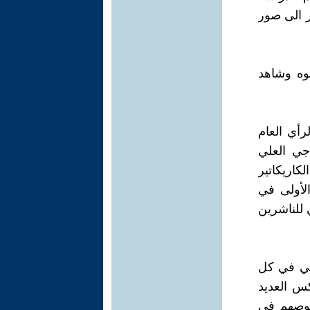
ر الى صور
لوه وشاهد
اتير عكست الرأي العام
جي العلي
كاريكاتير
على الجائزة الأولى في
 للناشرين
ني في كل
س العديد
خوصهم في