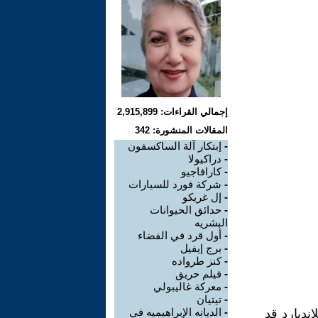
إجمالي القراءات: 2,915,899
المقالات المنشورة: 342
-
إبتكار آلة الساكسفون
-
دراكيولا
-
كارافاجيو
-
شركة فورد للسيارات
-
إل غريكو
-
حدائق الحيوانات
البشريه
-
أول قرد في الفضاء
-
برج إيفيل
-
كنز طرواده
-
فيلم حريق
-
معركة غاليبولي
-
تيتيان
-
الديانه الإبراهيميه في
نديارد قد