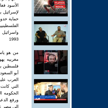
الأسود فغا
لإسرائيل ب
حماية حدود
الفلسطينيي
واسرائيل 
1993
من هو ياسر
مغربيه يه
فلسطين بد
أبو السعود
العرب عليه
التي كانت 
الحكومه ا
ورفع الدع