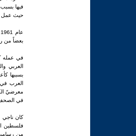
فيها بسبب 
حيث عمل مد
ع
بعضاً من ر
العربي وا
بسببها كأع
معرضيّ الكا
في الصحف وسام
كان ناجي 
فلسطين الت
من رسامي ا