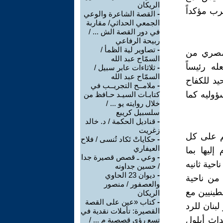
الريكان
رب مؤكداً
-
القصة الشاعرة والوعي
الجمعي الحداثي/ مقاربة
في دور القصة الش ... /
ربيحة الرفاعي
-
تصاوير لية الظمأ /
لمصري من
السمّاح عبد الله
ه رئيساً
-
ثلاثاءات عابر سبيل /
السمّاح عبد الله
يد للكفاح
-
ملامــح التجريــب في
ؤوليه كما
كتابـات السيـد حـافظ من
خلال روايته يو ... /
سلسبيل كريبع
-
قناديل الحكمة / د. خالد
زغريت
تم على كل
-
حكاياتْ تَكاد تُنسى / فلاح
العيفاري
إليها بما
-
وعي ـ قصص قصيرة جدا
حية ثانيه
/ حسين جداونه
-
ديوان 23 الحاوي
من ناحية
والعصفور / منصور
طينيين مع
الريكان
-
كتاب «عين على القصة
بنان للرد
القصيرة: تأملات نقدية في
داث أيلول
تسع رؤى قصصية م ... /