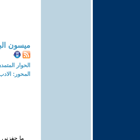
ميسون البي
الحوار المتمدن-العدد: 5994 - 18
المحور: الادب
ما حفزني ع