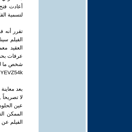
لتسمية القا
الفيلم سين
العقيد معم
عرفات بحسن
شخص ما لمش
16YEVZ54k
بعد معاينة
لا تصريحاً 
عين الحلوه
الممكن الت
الفيلم عن ن