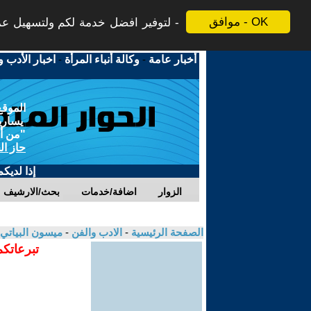
موافق - OK
لتوفير افضل خدمة لكم ولتسهيل عملي
أخبار عامة
-
وكالة أنباء المرأة
-
اخبار الأدب و
الموقع
يسارية
"من أج
حاز ال
إذا لديك
الزوار
اضافة/خدمات
بحث/الارشيف
الصفحة الرئيسية
-
الادب والفن
-
ميسون البياتي
تبرعاتكم