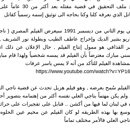
أعادت فتح ملف التحقيق في قضية مقتله 
تل الذي نعرفه كلنا وكنا بحاجه الى توثيق إسمه رسمياً كقاتل
تقرر أنه في يوم الثاني من ديسمبر 1991 سيعرض الفيلم الم
اريو بشير الديك وإخراج عاطف الطيب وبطولة نور الشريف ,
ر القذافي هو ممول إنتاج الفيلم , حال الإعلان عن ذلك ا
ي مبارك معترضاً بأن الفيلم قد يمسه شخصياً ولهذا قام مبا
اهدة الفيلم للتأكد من أنه لا يمس ياسر عرفات
https://www.youtube.com/watch?v=YP
 الفيلم سُمح بعرضه , وهو فيلم هزيل تحدث عن قضية ناجي العل
, ولم يكن مهتماً بناجي العلي نفسه أكثر من إهتمامه بتصوير أ
 في لبنان لما فيها من أكشن .. قنابل على تفجيرات على حرا
وسع بها بهذه الطريقه لو كان الفيلم عن مخيم عين الحلوه 
اجي العلي فالأمر مختلف تماماً