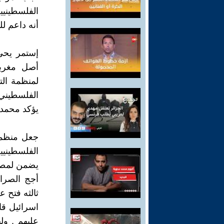
الفلسطينيي
أنه داعم ل
إستمر يحى
أصل مغربي
لمنظمة الت
الفلسطيني 
يؤكد محمد
جعل منظمة 
الفلسطينيي
يضمن لمصر 
أجج الصرا
ثالثه فتح 
اسرائيل قا
عليهم , ول