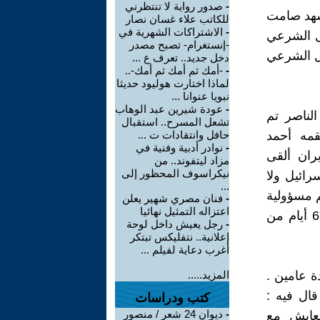
-
صدور رواية لا تنتظرني
مشهد صامت
للكاتب علاء غسان نصار
-
الاشتراكات الشهرية في
ثل الشرعي
-إنستغرام- تصبح مصدر
ثل الشرعي
دخل جديد.. تعرف ع ...
-
-أمك ثم أمك ثم أمك-..
لماذا اختارت هوليود حديثا
نبويا عنوانا ...
-
عودة شيرين عبد الوهاب
 جمال عبد الناصر تم
تشعل المسرح.. استقبال
مه أحمد
حافل وانتقادات ت ...
-
نوادر أدبية وفنية في
196 بعد هزيمة حزيران ألقى
مزاد ليتفوند.. من
نيكراسوف المحظور إلى
 باسرائيل ولا
...
م مسؤولية
-
فنان مصري شهير يعلن
اعتزاله التمثيل نهائيا
ضياع الباقي من فلسطين . تم إجبار أحمد الشقيري على الإستقاله بعد 6 أيام من
-
رجل يعيش داخل لوحة
إعلانية.. نتفليكس تبتكر
أغرب دعاية لفيلم ...
ة عامين .
المزيد.....
حموده الذي قال فيه :
كتب ودراسات
-
ديوان 24 شعر / منصور
تعايش مع