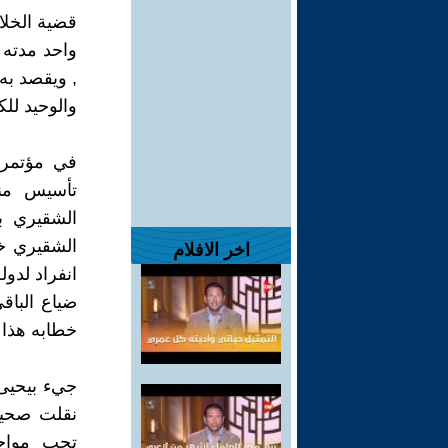
قضية الخلا
واحد مدته 
, ويقصد به
والوحيد لل
تأسيس منظ
اخر الافلام
انفراد لدو
خطابه هذا
جيء بيحيى ح
تجب مواجه