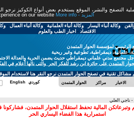
ة التصفح والنشر، الموقع يستخدم بعض أنواع الكوكيز نرجو النق
More info - المزيد
experience on our website
الفن
-
وكالة أنباء اليسار
-
وكالة أنباء العلمانية
-
وكالة أنباء العمال
-
وكا
الاقتصاد
-
اخبار الطب والعلوم
 الرئيسي لمؤسسة الحوار المتمدن
، علمانية، ديمقراطية، تطوعية وغير ربحية
ل مجتمع مدني علماني ديمقراطي حديث يضمن الحرية والعدالة الاجتم
حوار المتمدن على جائزة ابن رشد للفكر الحر والتى نالها أعلام في الفك
م مشاكل تقنية في تصفح الحوار المتمدن نرجو النقر هنا لاستخدام الموقع
كوردي
English
الاخبار
مراكز
الحوار المتمدن
- ناجي العلي
 وتبرعاتكن المالية تحفظ استقلال الحوار المتمدن، فشاركونا 
استمرارية هذا الفضاء اليساري الحر