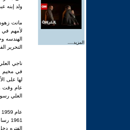
ولد إبنه ع
ماتت زهوه
لأمهم في ا
الهندسه و
المزيد.....
التحرير الف
في مخيم ع
عام وقت وص
العلي رسوم 
1961 
الفتره دخل 