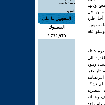
حميد عقبي
بيع وتعهد
المزيد.....
 ومن أجل
ن أجل طرد
المعجبين بنا على
فلسطينيين
الفيسبوك
وسلو عام
3,732,970
وه عائله
قدوه الى
يده زهوه
د ثار حنق
لبريطانيه
. لم تشكه
 المصريه
 وعائلته
لي عام واحد