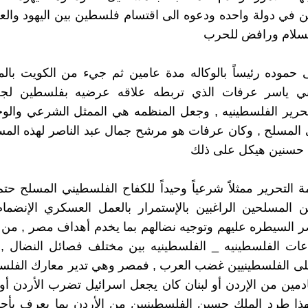
ن في دولة واحده ودعوه الى اقتسام فلسطين بين اليهود والع
لسلام ورافض للحرب
 حموده رئيساً بالوكاله مدة عامين ثم جيء من الكويت با
 ياسر عرفات الذي تربطه علاقه عرضيه بفلسطين لجعل
حرير الفلسطينيه , وجعل المنظمه هي الممثل الشرعي والوح
المسلح , وكان عرفات هو مرشح جمال عبد الناصر لهذه المس
 حسنين هيكل على ذلك
التحرير ممثلاً شرعياً وحيداً للكفاح الفلسطيني المسلح ح
ن المسلحين الراغبين بالإستمرار بالعمل العسكري الإنضمام 
السيطره عليهم وتوجيه نضالهم بما يخدم أهداف مصر , من نا
عات الفلسطينيه _ الفلسطينيه بين مختلف فصائل النضال , 
على الفلسطينيين غضب العرب , فمصر وهي تدير معارك الفلس
دمين من الإردن أو لبنان كان يجعل اسرائيل تضرب الأردن أو ل
هذا طرد الملك حسين الفلسطينيين من الأردن بما يعرف بأح