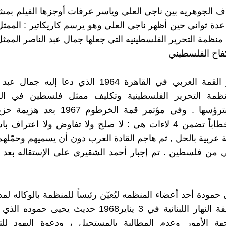
ف الجوهريه بين ناجي العلي وياسر عرفات أوجزها الفيلم ب
عدة ثواني حين أظهر ناجي العلي وهو يرسم كاريكاتير : المم
 منظمة التحرير الفلسطينيه التي جعلها جمال عبد الناصر المم
كفاح الفلسطيني
في مؤتمر القمة العربي في القاهرة 1964 الذي دعا إليه
مة التحرير الفلسطينية وتكليف ممثل فلسطين في الق
الشقيري بترؤسها . وفي مؤتمر قمة الخرطوم 7
الشقيري خطاباً تضمن 4 لاءات هي : لا صلح ولا تفاوض ولا اعتراف
لة عربية بالحل , ثم هاجم القادة العرب دون أن يسميهم وحمّله
مودة أحد أعضاء المنظمه ليُعيّن رئيساً للمنظمة بالوكاله لمد
نقلت صحيفة النهار اللبنانية في 3 يناير1968 حديث يحيى 
ة الأمور وعدم المطالبة بالمستحيل ، ودعوة اليهود لل