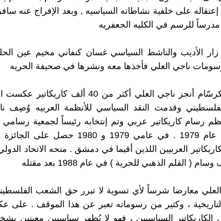
إعتقاله على خلفية نشاطاته السياسيه , وبعد الإفراج عنه ساف
رساً للرسم في الكليه الجعفريه
ام 1961 زار الأديب والناشط السياسي غسان كنفاني مخيم عين الح
سومات ناجي العلي فأخذها معه ونشرها في صحيفة الحريه
في عمله كرسّام أنجز ناجي العلي أكثر من 40 ألف كاريك
لفلسطيني وقدمت النقد السياسي للأنظمة العربيه وُصِف نا
ظم رسام كاريكاتير عربي وتم إنتخابه رئيساً لجمعية رسامي ال
العرب في عام 1979 . في عامي 1979 و 1980 حصل 
ريكاتير العربيين اللذين أقيما في دمشق . منحه الاتحاد الدولي
 ( القلم الذهبي للحرية ) في عام 1988 بعد مقتله
العلي معارضا شرساً لأي تسوية لا تبرر حق الشعب الفلسطي
اريخية ، وكثير من رسوماته تعبر عن هذا الموقف . على عك
لكاريكاتير السياسيين ، فهو لا يُظهر سياسيين معينين بش