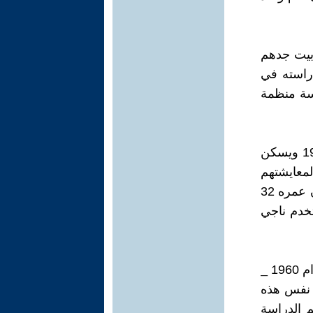
بيت جدهم
دراسته في
سة منظمة
ناجي العلي مواليد 1938 وكان نازحاً من فلسطين الى لبنان منذ عام 1948 ويسكن
معايشتهم
لها على الأرض , وليس مثل غيرهم الذين يسمعون أو يقرأون الأخبار , كان عمره 32
خدم ناجي
عام 1959 انضم ناجي العلي الى حركة القوميين العرب , وعمل بين الأعوام 1960 _
ي نفس هذه
م الدراسة