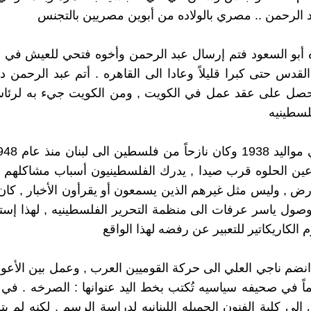
بد الرحمن .. مصري بالولاده من أبوين مصريين بالتجنس
 أبو السعود فتم إرسال عبد الرحمن وأخوه فتحي للعيش في 
لقدس حتى كبرا قليلاً وعادا الى القاهره . أتم عبد الرحمن 
حصل على عقد عمل في الكويت , ومن الكويت جيء به لرئا
لسطينيه
ين الحلوه قرب صيدا , يدرك الفلسطينيون أسباب مشاكلهم ل
ول ياسر عرفات الى منظمة التحرير الفلسطينيه , لهذا إست
الكاريكاتير للتعبير عن رفضه لهذا الواقع
رساماً في صحيفه سياسيه تُكتب بخط اليد عنوانها : الصرخه . ف
الى كلية الفنون الجميله اللبنانيه لدراسة الرسم , لكنه لم يت