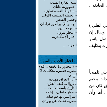
شبه القاره الهنديه
بعد أكثر من 30 عاماً على الحادثه ,
-
جمهورية هاتاي
-
سقوط القسطنطينيه
-
الحمله الصليبيه الأولى
وحصار القدس
-
جسر الإمبراطور تراجان
صري ( ناجي العلي )
-
ألبرخت دورر
 ويقال إن
-
إنتحار نيرون
-
فنار الإسكندريه
تصل ياسر
رك بتكليف
المزيد.....
اخبار الأدب والفن
-
لا تتجاوز 15 دقيقة.. أفلام
مصرية قصيرة بحكايات لا
ي تلميحاً
تُنسى
حداث مخيم
-
آثار العراق مهددة
بالزوال.. كيف -يُقنَّن-
ئق كان من
التاريخ باسم الاست ...
, أما وأن
-
-خيار خاطئ-.. إعلام
إسرائيلي يهاجم فنانة
مصرية تخلت عن يهودي
...