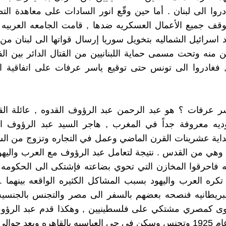
دروا الى لبنان . أما حين وقّع انور السادات على معاهدة التط
وقف جميع الأعمال العسكريه ضدها , قامت الجامعه العربيه
 اسرائيل الشماليه بتخويل سوريا إرسال قواتها الى لبنان م
ن منه وتحت مسمى حماية اللبنانيين من القتال الدائر بين ال
, فغادروا الى تونس حتى توقيع ياسر عرفات على اتفاقية ا
 عرفات ؟ هو عبد الرحمن عبد الرؤوف القدوه , عائلة القد
وديه معروفة جداً في المغرب , هاجر السيد عبد الرؤوف ال
اية عشرينات القرن الماضي وعمل في التجاره وتزوج من الس
 وهي من القدس . نتيجة لتعامل عبد الرؤوف مع العرب واليهو
 فاحرقوا المخازن التي تحوي بضاعته فإشتكى الى الحكومه ا
تكره العرب واليهود بسبب المشاكل الكثيره الواقعه بينهما 
لبريطانيه فنصحه بعضهم بالسفر الى مصر والتجنس بالجنسيه
وى كمصري مشتكي على فلسطينيين , وهكذا قدم عبد الرؤوف
الى مصر عام 1925 وتجنس وسكن في حي العباسيه بالقاهره وبعد حوا