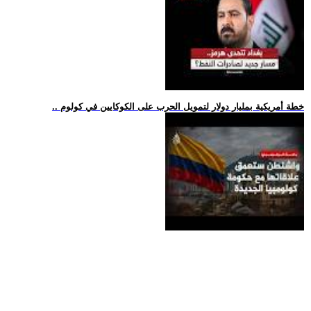
.. خطة أمريكية بمليار دولار لتمويل الحرب على الكوكايين في كولوم