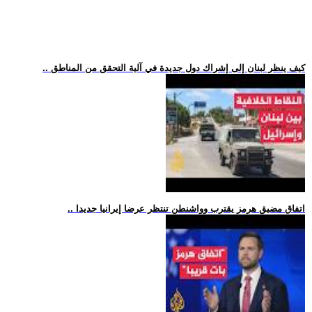
.. كيف ينظر لبنان إلى إشراك دول جديدة في آلية التحقق من المناطق
.. اتفاق مضيق هرمز يقترب وواشنطن تنتظر عرضا إيرانيا جديدا