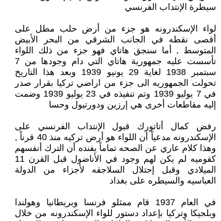
سيطرة الإنتداب الفرنسي
لواء الإسكندرونه هو جزء من أرض حلب مطل على
أقصى نقطه في الجانب الشرقي من البحر الأبيض
المتوسط , أما سنجق هاتاي فهو جزء من ذلك اللواء
تأسست عليه جمهورية هاتاي التي دام وجودها من 7
سبتمبر 1938 لغاية 29 يونيو 1939 وبعد هذا التاريخ
تحولت الجمهوريه الى جزء من اراضي تركيا بقرار صدر
في 7 يوليو 1939 وتم تنفيذه في 23 يوليو 1939 وضمت
إليه مقاطعات أخرى هي إرزين ودورتيول وحسا
رفض كمال أتاتورك قبول الإنتداب الفرنسي على
الإسكندرونه مدعياً أن اللواء هو أرض تركيه منذ 40 قرناً ,
وهذا كلام عاري عن الصحه تماماً يفنده أن الترك أنفسهم
كقوميه لم يكن لهم وجود في الأناضول قبل القرن 11
الميلادي وقبل إحتلال السلاجقه لأجزاء من الدولة
العباسيه والسيطره على بغداد
في العام 1937 قام ممثلو فرنسا وبريطانيا وهولندا
وبلجيكا وتركيا بإعداد دستور للواء الإسكندرونه من خلال