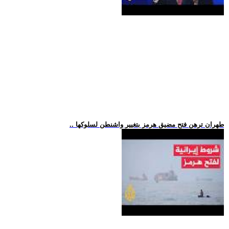
.. طهران ترهن فتح مضيق هرمز بتغيير واشنطن لسلوكها