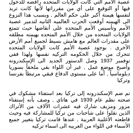
عصبة الأمم التي كانت الولايات المتحده رافضه للدخول
فيها أو التوقيع على أي من مقرراتها لأنها كانت تريد
لنفسها هيمنة أكبر على حكم العالم , وبسبب هذا النزوع
الى الهيمنه أوقعت الحرب العالميه الثانيه لتدمير عصبة
الأمم وتأسيس الأمم المتحده على أنقاضها حيث تتمتع
الولايات المتحده من خلال الأمم المتحده بهيمنه مطلقه
على مقدرات العالم مع هامش بسيط لجميع أمم الأرض
الأخرى . بوجود عصبة الأمم كانت الولايات المتحده
تتحرك من خلال الحكومه التركيه نفسها ولهذا ففي
نوفمبر 1937 وصل الدستور الجديد الى الإسكندرونه
وأصبح موضع عمل , غير أن اللواء بقي ملحقاً بسوريا
دبلوماسياً , أما على مستوى الدفاع فبقي مرتبطاً بفرنسا
وتركيا
تم ضم الإسكندرونه إلى تركيا بعد استفتاء مشكوك في
صحته نظم عام 1939 في هاتاي , وصف بأنه إستفتاء
مزور ومزيف شارك فيه عشرات الآلاف من الأتراك
الذين نقلوا على شاحنات من تركيا للمشاركة فيه وحيث
قاطعته الأغلبية العربية , عندها قامت تركيا بتغيير جميع
الأسماء في اللواء من العربيه الى اسماء تركيه