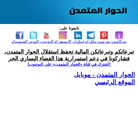
تابعونا على:
بودكاست
بنترست
تيلكرام
لينكدإن
الانستغرام
اليوتيوب
التويتر
الفيسبوك
تبرعاتكم وتبرعاتكن المالية تحفظ استقلال الحوار المتمدن،
فشاركونا في دعم استمرارية هذا الفضاء اليساري الحر
[اشترك في قناة ‫«الحوار المتمدن» على اليوتيوب]
الحوار المتمدن - موبايل
الموقع الرئيسي