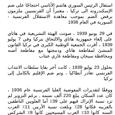
استقال الرئيس السوري هاشم الأتاسي احتجاجًا على ضم
الإسكندرونه الى تركيا ، معتبراً أن الفرنسيين ملزمون
برفض الضم بموجب معاهدة الاستقلال الفرنسية -
السورية في العام 1936
في 29 يونيو 1939 ، صوتت الهيئة التشريعية في هاتاي
على إلغاء جمهورية هاتاي والالتحاق بتركيا وفي 7 يوليو
1939 ، أقرت الجمعية الوطنية الكبرى في تركيا القانون
المنشئ لمقاطعة هاتاي ودمجتها مع مقاطعة أضنه
ومحافظة سيحان ومقاطعة غازي عنتاب
بحلول 23 يوليو 1939 ، كانت آخر بقايا سلطات الانتداب
الفرنسي تغادر أنطاكيا ، وتم ضم الإقليم بالكامل إلى
تركيا
ووفقًا لتقديرات المفوضية العليا الفرنسية عام 1936 ،
كان عدد السكان يبلغ 220 ألف نسمه , برغم التزوير لم
تزد نسبة الإتراك فيهم على 39٪ أما العلويين الناطقين
بالعربيه فكانوا 28٪ وبلغت نسبة الأرمن 11٪ العرب
السنه كانوا 10٪ العرب المسيحيين كانوا 8٪ الشركس