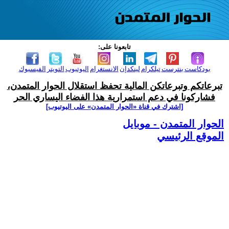
تابعونا على:
بودكاست
بنترست
تيلكرام
لينكدإن
الانستغرام
اليوتيوب
التويتر
الفيسبوك
تبرعاتكم وتبرعاتكن المالية تحفظ استقلال الحوار المتمدن،
فشاركونا في دعم استمرارية هذا الفضاء اليساري الحر
[اشترك في قناة ‫«الحوار المتمدن» على اليوتيوب]
الحوار المتمدن - موبايل
الموقع الرئيسي