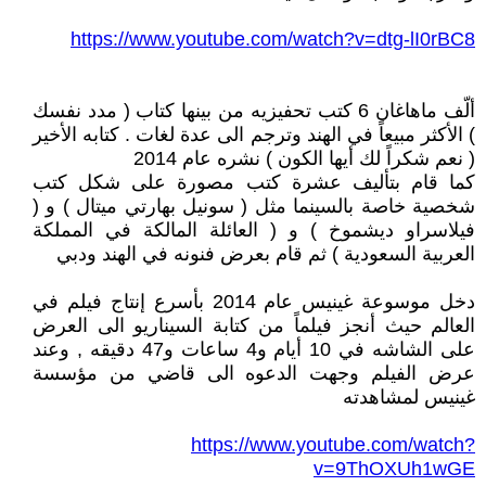
https://www.youtube.com/watch?v=dtg-lI0rBC8
ألّف ماهاغان 6 كتب تحفيزيه من بينها كتاب ( مدد نفسك
) الأكثر مبيعاً في الهند وترجم الى عدة لغات . كتابه الأخير
( نعم شكراً لك أيها الكون ) نشره عام 2014
كما قام بتأليف عشرة كتب مصورة على شكل كتب
شخصية خاصة بالسينما مثل ( سونيل بهارتي ميتال ) و (
فيلاسراو ديشموخ ) و ( العائلة المالكة في المملكة
العربية السعودية ) ثم قام بعرض فنونه في الهند ودبي
دخل موسوعة غينيس عام 2014 بأسرع إنتاج فيلم في
العالم حيث أنجز فيلماً من كتابة السيناريو الى العرض
على الشاشه في 10 أيام و4 ساعات و47 دقيقه , وعند
عرض الفيلم وجهت الدعوه الى قاضي من مؤسسة
غينيس لمشاهدته
https://www.youtube.com/watch?
v=9ThOXUh1wGE