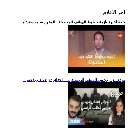
اخر الافلام
.. كلمة أخيرة -أزمة خطوط الهواتف المحمولة.. المخرج سامح سند: ما
.. مهدي لعريبي: من السينما إلى -مافيا-... الجزائر تقبض على زعيم