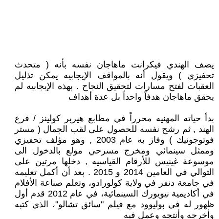
يصف الهندي فيكرانت ماهاجان نفسه بأنه ( متحدث
تحفيزي ) ويقول أنه بالمواقف الإيجابيه يمكن تذليل
العقبات لفتح مسارات لتحقيق النجاح . بهذه الإيجابيه لم
يحقق ماهاجان هدفاً واحداً بل عدة أهداف
بدأ حياته المهنيه محرراً في مطابع هيربر كولينز / فرع
الهند , ثم رشح نفسه للحصول على لقب الجمال ( مستر
فوتوجونيك ) وفاز به عام 2003 , وهو مؤلف تحفيزي
وممثل سينمائي ومخرج مسرحي مولع بالدخول الى
موسوعة غينيس للأرقام القياسيه , دخلها مرتين على
التوالي في العامين 2014 و 2015 . بعد أن أكمل تعليمه
في جامعة دنفر في ولاية كولورادو، وتعلم صناعة الأفلام
في أكاديمية نيويورك السينمائية، في عام 2012 قدم أول
ظهور له في بوليوود مع فيلم "سائق تشالو"، الذي كتبه
وأخرجه وأنتجه وعمل فيه