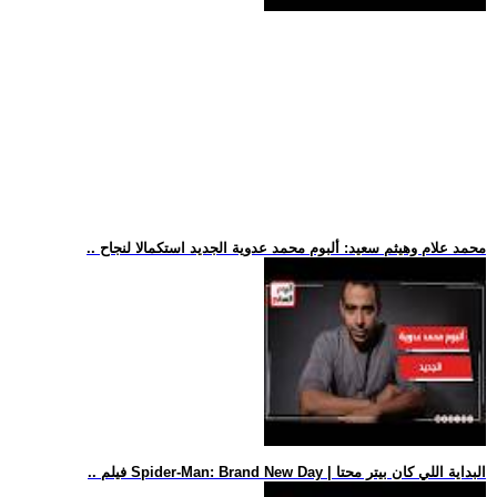
.. محمد علام وهيثم سعيد: ألبوم محمد عدوية الجديد استكمالا لنجاح
.. فيلم Spider-Man: Brand New Day | البداية اللي كان بيتر محتا