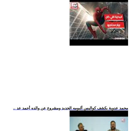
.. محمد عدوية يكشف كواليس ألبومه الجديد ومشروع عن والده أحمد عد