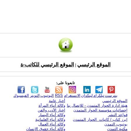
الموقع الرئيسي
الموقع الرئيسي للكاتب-ة
|
تابعونا على:
بنترست
تيلكرام
لينكدإن
الانستغرام
RSS
اليوتيوب
التويتر
الفيسبوك
الموقع الرئيسي
أخبار عامة
هيئة ادارة الحوار المتمدن - للإتصال بنا
وكالة أنباء المرأة
إحصائيات مؤسسة الحوار المتمدن
اخبار الأدب والفن
قواعد النشر
وكالة أنباء اليسار
ابرز كتاب / كاتبات الحوار المتمدن
وكالة أنباء العلمانية
يوتيوب التمدن
وكالة أنباء العمال
مكتبة التمدن
وكالة أنباء حقوق الإنسان