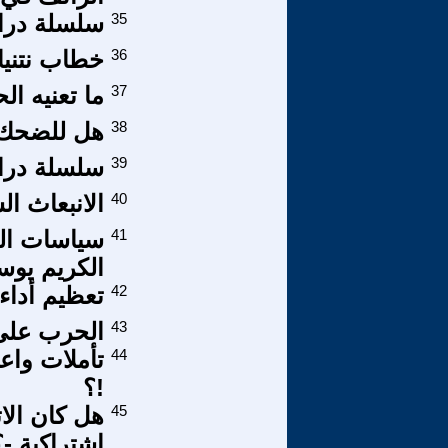
35
سلسلة دراسا
36
خطاب نتنيا
37
ما تعنيه ا
38
هل للضحك
39
سلسلة دراسا
40
الانبعاث ا
41
سياسات الح
الكريم يو
42
تعظيم أداء
43
الحرب على 
44
تأملات واع
!؟
45
هل كان الات
اشتراكية -؟