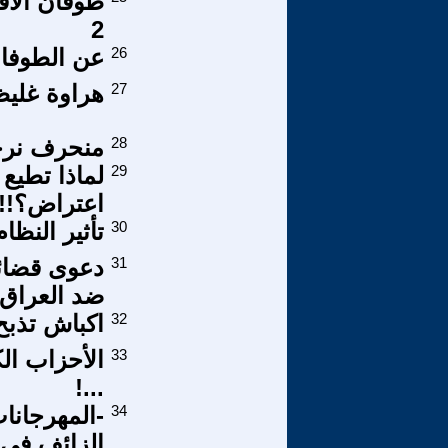
2
26
عن الطوفان
27
هراوة غليظة 
28
منحرف نر
29
لماذا تطيع 
اعتراض؟!!
30
تأثير النظا
31
دعوى قضائي
ضد العراق ل
32
اكباش تذبح 
33
الأحزاب الك
...!
34
-المهرجانا
الزائف في 