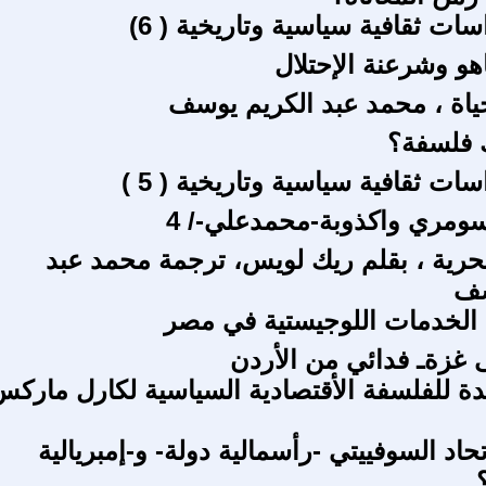
ت ثقافية سياسية وتاريخية ( 6)
هو وشرعنة الإحتلال
لحياة ، محمد عبد الكريم يوسف
 فلسفة؟
ت ثقافية سياسية وتاريخية ( 5 )
لسومري واكذوبة-محمدعلي-/ 4
رية ، بقلم ريك لويس، ترجمة محمد عبد
سف
 الخدمات اللوجيستية في مصر
غزةـ فدائي من الأردن
دة للفلسفة الأقتصادية السياسية لكارل مارك
حاد السوفييتي -رأسمالية دولة- و-إمبريالية