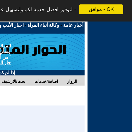
موافق - OK
لتوفير افضل خدمة لكم ولتسهيل عملي
أخبار عامة
-
وكالة أنباء المرأة
-
اخبار الأدب و
الموقع
يسارية
"من أج
حاز ال
إذا لديك
الزوار
اضافة/خدمات
بحث/الارشيف