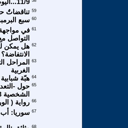
58
11/9...اليوم المشؤوم..الحلقة 6
59
تناقضاتٌ حكو
60
سبع البرمبه
61
في مواجهة 
التواصل مع
62
هل يمكن لم
الانتفاضة؟
63
المراحل الت
الغربية
64
هبّة شبابية
65
حول -التعدي
الشخصية 188 لسنة 1959
66
رواية ( ال
67
سوريا: أب 
68
وثائق :المق