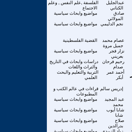
عبدالجليل
الفلسفة ,علم النفس , وعلم
الكناني
الاجتماع
صادق
مواضيع وابحاث سياسية
المولائي
نجم الدليمي
مواضيع وابحاث سياسية
عصام محمد
القضية الفلسطينية
جميل مروة
نزار فجر
مواضيع وابحاث سياسية
بعريني
رحيم فرحان
دراسات وابحاث في التاريخ
صدام
والتراث واللغات
أحمد عمر
التربية والتعليم والبحث
أبكر
العلمي
إدريس سالم
قراءات في عالم الكتب و
المطبوعات
عبد المجيد
مواضيع وابحاث سياسية
محمد
شابا أيوب
مواضيع وابحاث سياسية
شابا
صلاح
مواضيع وابحاث سياسية
بدرالدين
زياد الزبيدي
مواضيع وابحاث سياسية