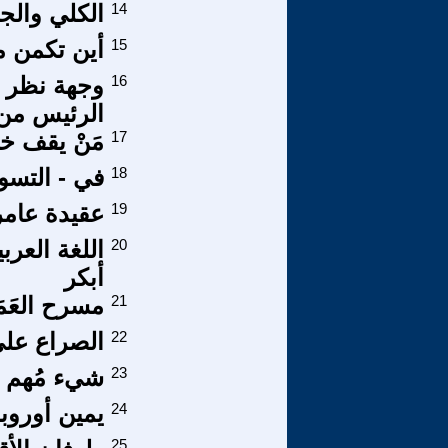
14
الكلي والج
15
أين تكمن م
16
وجهة نظر 
الرئيس من
17
مَنْ يقف خ
18
في - التسوي
19
عقيدة عامر
20
اللغة العر
أبكر
21
مسرح العَمَ
22
الصراع على
23
شيء مُهم 
24
يمين أوروبا
25