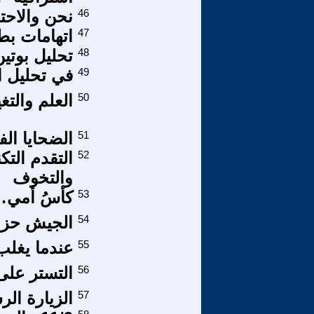
46
نحن والاحت
47
اتهامات بط
48
تحليل بوتين
49
في تحليل ا
50
العلم والتغ
51
الضحايا ال
52
التقدم الت
والتخوف
53
كأسُ أمي… و
54
الجيش حزب
55
عندما يغلب
56
التستر على
57
الزيارة الرس