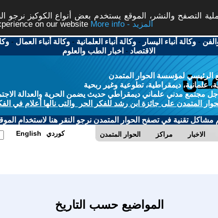
ة التصفح والنشر، الموقع يستخدم بعض أنواع الكوكيز نرجو النق
More info - المزيد
experience on our website
الفن
-
وكالة أنباء اليسار
-
وكالة أنباء العلمانية
-
وكالة أنباء العمال
-
وكا
الاقتصاد
-
اخبار الطب والعلوم
 الرئيسي لمؤسسة الحوار المتمدن
، علمانية، ديمقراطية، تطوعية وغير ربحية
ل مجتمع مدني علماني ديمقراطي حديث يضمن الحرية والعدالة الاجتم
حوار المتمدن على جائزة ابن رشد للفكر الحر والتى نالها أعلام في الفك
م مشاكل تقنية في تصفح الحوار المتمدن نرجو النقر هنا لاستخدام الموقع
كوردي
English
الاخبار
مراكز
الحوار المتمدن
المواضيع حسب التاريخ