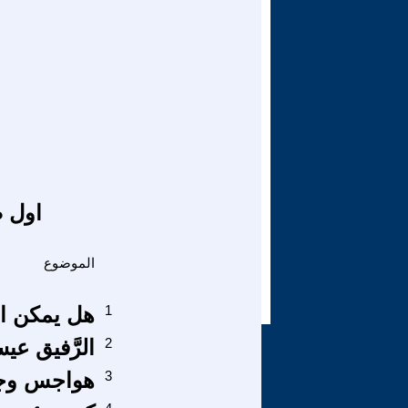
اول ص
الموضوع
1
هل يمكن ا
2
الرَّفيق عيسى 
3
هواجس وجودي