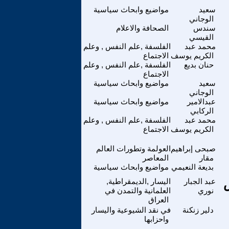
سعيد
مواضيع وابحاث سياسية
الوجاني
سندس
الصحافة والاعلام
القيسي
محمد عبد
الفلسفة ,علم النفس , وعلم
الكريم يوسف
الاجتماع
حنان بديع
الفلسفة ,علم النفس , وعلم
الاجتماع
سعيد
مواضيع وابحاث سياسية
الوجاني
عبدالامير
مواضيع وابحاث سياسية
الركابي
محمد عبد
الفلسفة ,علم النفس , وعلم
الكريم يوسف
الاجتماع
صبحى إبراهيم
العولمة وتطورات العالم
مقار
المعاصر
بديعة النعيمي
مواضيع وابحاث سياسية
س
عبد الجبار
اليسار ,الديمقراطية,
نوري
العلمانية والتمدن في
العراق
دلير زنكنة
في نقد الشيوعية واليسار
واحزابها