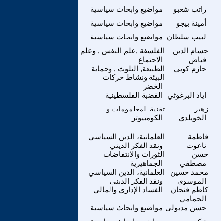
راتب شعبو
مواضيع وابحاث سياسية
أمينة بيجو
مواضيع وابحاث سياسية
لبيب سلطان
مواضيع وابحاث سياسية
حسام الدين
الفلسفة ,علم النفس , وعلم
فياض
الاجتماع
حازم كويي
الطبيعة, التلوث , وحماية
البيئة ونشاط حركات
الخضر
اياد البرغوثي
القضية الفلسطينية
زهير
تقنية المعلمومات و
الخويلدي
الكومبيوتر
فاطمة
العلمانية، الدين السياسي
ناعوت
ونقد الفكر الديني
حسن
الثورات والانتفاضات
مصطفي
الجماهيرية
محمد حسين
العلمانية، الدين السياسي
الموسوي
ونقد الفكر الديني
كاظم فنجان
الفساد الإداري والمالي
الحمامي
حسن مدبولى
مواضيع وابحاث سياسية