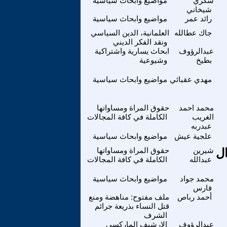
شكري
مواضيع وابحاث سياسية
شيخاني
رائد عمر
مواضيع وابحاث سياسية
جاك عطالله
العلمانية، الدين السياسي
ونقد الفكر الديني
عبدالرؤوف
ابحاث يسارية واشتراكية
بطيخ
وشيوعية
مهدي عقبائي
مواضيع وابحاث سياسية
محمد احمد
حقوق المراة ومساواتها
الغريب
الكاملة في كافة المجالات
عبدربه
علجية عيش
مواضيع وابحاث سياسية
ال
شيرين
حقوق المراة ومساواتها
عبدالله
الكاملة في كافة المجالات
محمد جواد
مواضيع وابحاث سياسية
فارس
أحمد رباص
ملف مفتوح: مناهضة ومنع
قتل النساء بذريعة جرائم
الشرف
عبدالرؤوف
الارشيف الماركسي