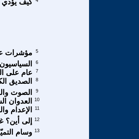
4
كيف يؤدي ا
5
مؤشرات عل
6
السياسيون 
7
عام على ال
8
الصديق الك
9
الصوت وال
10
العدوان ال
11
الإعدام وال
12
إلى أين؟ غز
13
وسام التمي