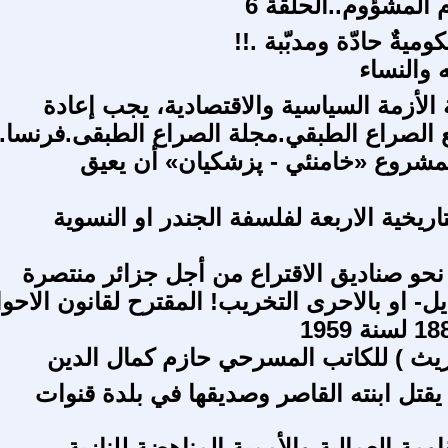
ميةٌ حادّة ومدبّبة .!!
 والنساء
الأزمة السياسية والاقتصادية، يجب إعادة
 الصراع الطبقي.مجلة الصراع الطبقى.فرنسا.
شروع «خامنئي - پزشکیان» أن يعيق
اريخية الاربعة لفلسفة الجندر او النسوية
 نحو صناديق الاقتراع من أجل جزائر منتصرة
ل- او بالاحرى التخريب! المقترح لقانون الاحو
وريث ) للكاتب المسرحي حازم كمال الدين
يقتل ابنته القاصر وصديقها في بلدة قنوات
اومة العمالية والأممية المناهضة للنازية