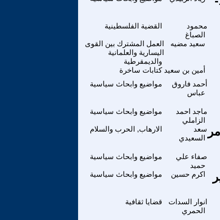
طوفان الأقصى 339 - إسرائيل المتوحشة – الجزء الأول 1-
محمود
القضية الفلسطينية
الصباغ
سعيد مضيه
العمل المشترك بين القوى
اليسارية والعلمانية
والديمقرطية
أمين بن سعيد
كتابات ساخرة
أحمد فاروق
مواضيع وابحاث سياسية
عباس
ماجد احمد
مواضيع وابحاث سياسية
الزاملي
مر
سعد
الارهاب, الحرب والسلام
السعيدي
صفاء علي
مواضيع وابحاث سياسية
حميد
ر
اكرم حسين
مواضيع وابحاث سياسية
انوار السدات
قضايا ثقافية
الحمري