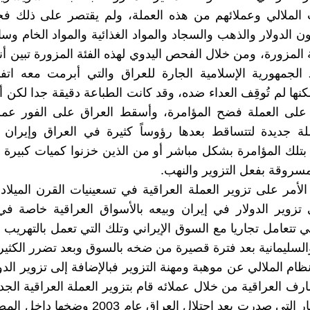
الملالي وعملائهم من هذه العملة، ولم يقتصر على ذلك 
ن الدولار والذهب والسجاد والمواد الغذائية والمواد الخام وسا
 المزورة، ومن خلال الفحص اليدوي لهذه الفئة المزورة تبين أنه
 الجمهورية الإسلامية الجارة للعراق والتي أبرمت معه ات
كنها لم تُوقِف العداء ضده، وقد كانت الطباعة دقيقة جدا لكن أ
على العملة فضح المؤامرة، وأسقط العراق على الفور عملته
ملة جديدة لتتساقط بعدها رؤوساً كثيرة في العراق وإيران
بتلك المؤامرة بشكل مباشر أو من الذين خزنوا كميات كبيرة 
لمسروقة بفعل التزوير والنهب.
الأمر على تزوير العملة العراقية في تسعينيات القرن الميلا
زوير الدولار في إيران وبيعه بالأسواق العراقية خاصة في
تي تتعامل تجاريا مع السوق الإيراني وتلك التي تعمل بالتهريب
السليمانية بعد فترة قصيرة من ضخه بالسوق وبعد تضرر الكثير
ظام الملالي عن موهبة ومهنة التزوير فبالإضافة إلى تزوير الد
ف العراقية من خلال عملائه قام بتزوير العملة العراقية الجديد
25 ألف دينار التي صدرت بعد احتلال العراق عام 003