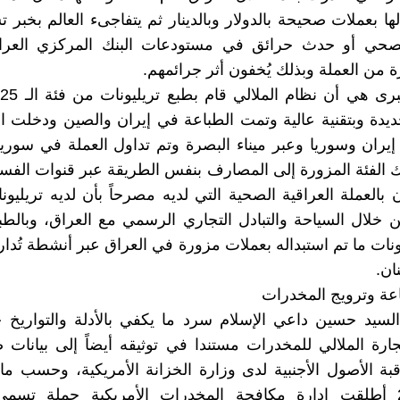
لها بعملات صحيحة بالدولار وبالدينار ثم يتفاجىء العالم بخبر 
حي أو حدث حرائق في مستودعات البنك المركزي العرا
ة من العملة وبذلك يُخفون أثر جرائمهم.
ا
يدة وبتقنية عالية وتمت الطباعة في إيران والصين ودخلت ا
إيران وسوريا وعبر ميناء البصرة وتم تداول العملة في سوريا
لك الفئة المزورة إلى المصارف بنفس الطريقة عبر قنوات الفس
 بالعملة العراقية الصحية التي لديه مصرحاً بأن لديه تريليونا
ن خلال السياحة والتبادل التجاري الرسمي مع العراق، وبالط
ونات ما تم استبداله بعملات مزورة في العراق عبر أنشطة تُدار
ان.
عة وترويج المخدرات
سيد حسين داعي الإسلام سرد ما يكفي بالأدلة والتواريخ ح
رة الملالي للمخدرات مستندا في توثيقه أيضاً إلى بيانات
ة الأصول الأجنبية لدى وزارة الخزانة الأمريكية، وحسب ما
عام 2008 أطلقت إدارة مكافحة المخدرات الأمريكية حملة تس