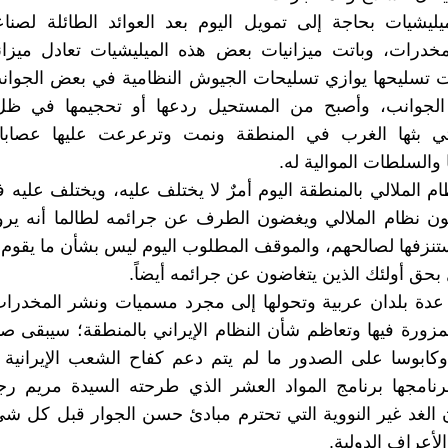
يليشيات بحاجة إلى تمويل اليوم بعد العوائد الطائلة لصنا
مخدرات، وباتت ميزانيات بعض هذه الميليشيات تعادل ميزا
ت تسليحها يوازي تسليحات الجيوش النظامية في بعض الجوان
جوانب، وأصبح من المستحيل ردعها أو تحجيمها في ظل
لتي بثها الغرب في المنطقة ونمت وترعرعت عليها عصابا
 والسلطات الموالية له.
ام الملالي بالمنطقة اليوم أمرٌ لا يختلف عليه، ويختلف عليه 
نون نظام الملالي ويغضون الطرف عن جرائمه لطالما أنه ير
ستنزفها لصالحهم، والموقف المطلوب اليوم ليس بشأن ما يقوم ب
ق أولئك الذين يتغاضون عن جرائمه أيضاً.
 عدة بلدان عربية وتحولها إلى مجرد مسميات ونشر المخدرا
لمزورة فيها وتعاظم شأن النظام الإيراني بالمنطقة؛ سيبقى صن
كابوسا على الصدور ما لم يتم دعم كفاح الشعب الإيرانية 
وبرنامجها برنامج المواد العشر الذي طرحته السيدة مريم 
ن الغد غير النووية التي تحترم مبادئ حسن الجوار قبل كل شي
الأعراف الدولية.