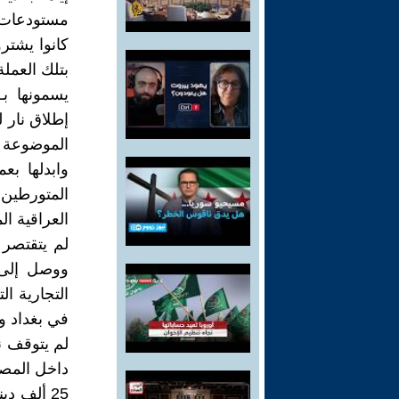
مستودعات 
كانوا يشترو
بتلك العملة
يسمونها بـ
إطلاق نار ل
الموضوعة 
وابدلها بع
المتورطين 
العراقية ا
لم يتقتصر 
ووصل إلى ت
التجارية ال
في بغداد و
لم يتوقف ن
داخل المصار