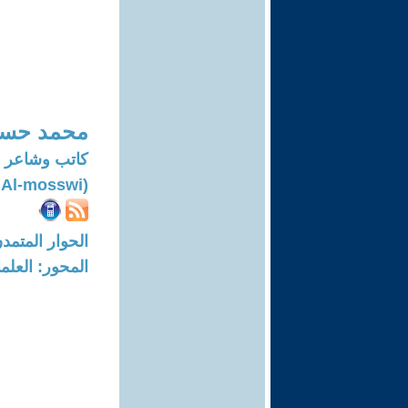
محمد حسي
كاتب وشاعر
(Mohammed Hussein Al-mosswi)
الحوار المتمدن-العدد: 8094 - 4
المحور: العلما