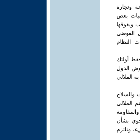
عة وتجارة
نيات بعض
ب ويفوقها
 الفوضى
ت النظام
فقط أولئك
وض الدول
ه الملالي
ت والسلاح
م الملالي
والمقاومة
رجوي بشأن
ء، وتلتزم