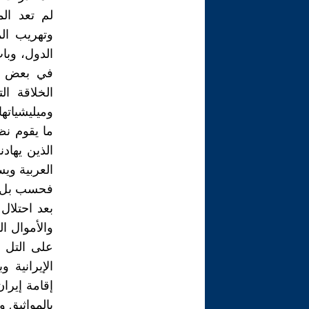
لم تعد الم
وتهريب ال
الدول، وبا
في بعض ال
الخلاقة ا
وميليشياتها
ما يقوم نظ
الذين يهاد
العربية وي
فحسب بل بح
بعد احتلال
والأموال ا
على التل و
الإيرانية 
إقامة إيرا
بالمواثيق و