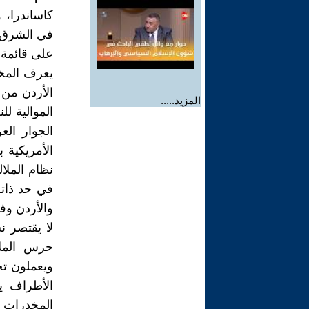
كاساندرا، 
في الشرق ا
يعرف المخ
الأردن من
المزيد.....
الموالية ل
الجوار الع
الأمريكية 
نظام الملال
في حد ذاته
والأردن وف
لا يقتصر ن
حرس الملا
ويعملون ت
الأطراف ي
المخدرات ي