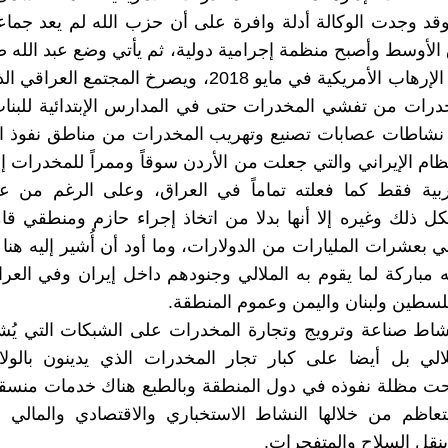
وقد وجدت الوكالة أدلة وافرة على أن حزب الله لم يعد جما
لأوسط وأصبح منظمة إجرامية دولية، ثم يأتي وضع عبد الله 
على قائمة الإرهاب الأمريكية في مايو 2018، ويصرخ المجتمع 
درات من تفشي المخدرات حتى في المدارس الإبتدائية للبنا
 نشاطات عصابات تصنيع وتهريب المخدرات من مناطق نفوذ ال
لنظام الإيراني والتي جعلت من الأردن سوقاً وممراً للمخدرات
ربية فقط كما فعلته تماماً في العراق، وعلى الرغم من عل
بكل ذلك وغيره إلا أنها بدلا من اتخاذ إجراء حازم ومنطقي قا
ي بعشرات المليارات من الدولارات، وما أود أن أُشير إليه هنا 
 مباركة لما يقوم به الملالي وجنودهم داخل إيران وفي العر
لسطين ولبنان واليمن وعموم المنطقة.
شاط صناعة وترويج وتجارة المخدرات على الشبكات التي يُش
لي بل أيضا على كبار تجار المخدرات الذي يدينون بالول
حت مظلة نفوذه في دول المنطقة وبالطبع هناك خدمات منسقة
تعاظم من خلالها النشاط الاستخباري والاقتصادي والمالي 
نقل السلاح والمتفجرات.