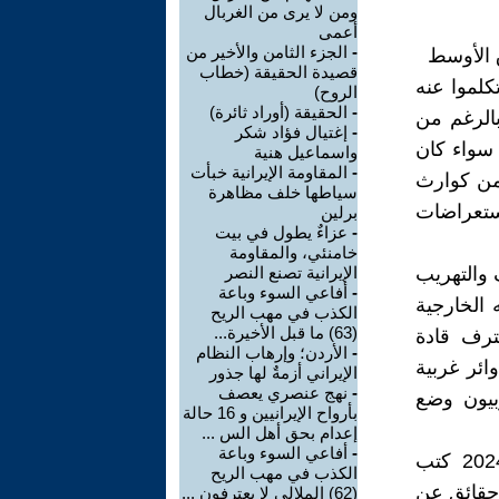
ومن لا يرى من الغربال
أعمى
-
الجزء الثامن والأخير من
 الأوسط
قصيدة الحقيقة (خطاب
كلموا عنه
الروح)
-
الحقيقة (أوراد ثائرة)
بالرغم من
-
إغتيال فؤاد شكر
 سواء كان
واسماعيل هنية
-
المقاومة الإيرانية خبأت
من كوارث
سياطها خلف مظاهرة
استعراضات
برلين
-
عزاءٌ يطول في بيت
خامنئي، والمقاومة
 والتهريب
الإيرانية تصنع النصر
-
أفاعي السوء وباعة
 الخارجية
الكذب في مهب الريح
(63) ما قبل الأخيرة...
ترف قادة
-
الأردن؛ وإرهاب النظام
ائر غربية
الإيراني أزمةٌ لها جذور
-
نهج عنصري يعصف
بيون وضع
بأرواح الإيرانيين و 16 حالة
إعدام بحق أهل الس ...
-
أفاعي السوء وباعة
في مقالين هامين مُسندين وموثقين منشورين في شهر أغسطس 2024 كتب
الكذب في مهب الريح
(حقائق عن
(62) الملالي لا يعترفون ...