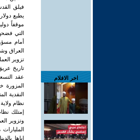
فيلق القد
يطبع دولار
موقفاً دول
التي فضحها
أمام مسؤول
العراق وشع
تزوير العمل
تاريخ عريق
عقد التسعي
اخر الافلام
النقدية ال
نظام ولاية
إمتلك نظام
وتزوير الع