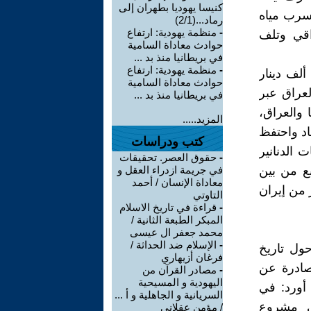
كنيسا يهوديا بطهران إلى
تسرب مياه
رماد...(2/1)
-
منظمة يهودية: ارتفاع
قي وتلف
حوادث معاداة السامية
في بريطانيا منذ بد ...
-
منظمة يهودية: ارتفاع
لكارثة الكبرى هي أن نظام الملالي قام بطبع تريليونات من فئة الـ 25 ألف دينار
حوادث معاداة السامية
لعراق عبر
في بريطانيا منذ بد ...
 والعراق،
المزيد.....
اد واحتفظ
كتب ودراسات
ت الدنانير
-
حقوق العصر. تحقيقات
بع من بين
في جريمة ازدراء العقل و
معاداة الإنسان / أحمد
 من إيران
التاوتي
-
قراءة في تاريخ الاسلام
المبكر الطبعة الثانية /
محمد جعفر ال عيسى
-
الإسلام ضد الحداثة /
ول تاريخ
فرغان أزيهاري
 صادرة عن
-
مصادر القرآن من
اليهودية و المسيحية
 أورد: في
السريانية و الجاهلية و أ ...
مى مشروع
/ مؤمن عقلاني