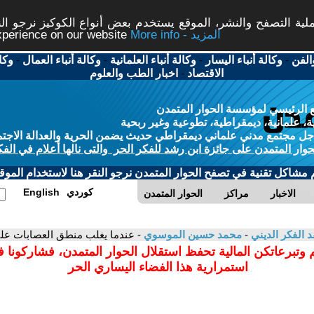
ة التصفح والنشر، الموقع يستخدم بعض أنواع الكوكيز نرجو النق
More info - المزيد
experience on our website
الفن
-
وكالة أنباء اليسار
-
وكالة أنباء العلمانية
-
وكالة أنباء العمال
-
وكا
الاقتصاد
-
اخبار الطب والعلوم
 الرئيسي لمؤسسة الحوار المتمدن
، علمانية، ديمقراطية، تطوعية وغير ربحية
ل مجتمع مدني علماني ديمقراطي حديث يضمن الحرية والعدالة الاجتم
حوار المتمدن على جائزة ابن رشد للفكر الحر والتى نالها أعلام في الفك
م مشاكل تقنية في تصفح الحوار المتمدن نرجو النقر هنا لاستخدام الموقع
كوردي
English
الاخبار
مراكز
الحوار المتمدن
د الفكر الديني
-
محمد حسين الموسوي
- عندما يغلب منطق العصابات عل
 وتبرعاتكن المالية تحفظ استقلال الحوار المتمدن، فشاركونا 
استمرارية هذا الفضاء اليساري الحر