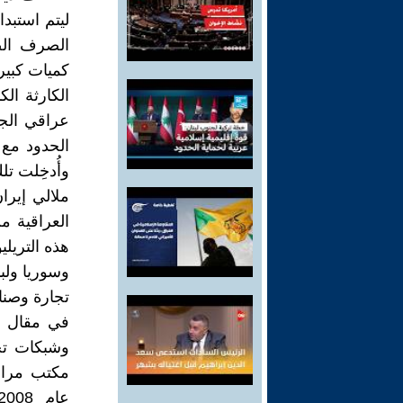
ليتم استبدا
الصرف الص
كميات كبير
عراقي الجد
الحدود مع 
وأُدخِلت ت
ملالي إيران
العراقية م
هذه التريلي
وسوريا ولبن
تجارة وصنا
في مقال ال
وشبكات تجا
مكتب مراقب