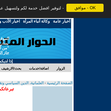
موافق - OK
لتوفير افضل خدمة لكم ولتسهيل عملي
أخبار عامة
-
وكالة أنباء المرأة
-
اخبار الأدب و
الموقع
يسارية
"من أج
حاز ال
إذا لديك
الزوار
اضافة/خدمات
بحث/الارشيف
الصفحة الرئيسية
-
العلمانية، الدين السياسي ونق
تبرعاتكم