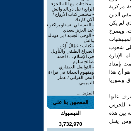
-
محادثات مع الله الجزء
عة مركزية
الرابع / نيل دونالد والش
صفي الدين
-
مختصر كتاب الأرواح /
آلان كاردك
العراقي الذي لم يكن
-
الفقيه لي نتسناو براكتو /
عبد العزيز سعدي
ت، ويصرخ
-
الوحي الجديد / يل دونالد
ميليشيات
والش
-
كتاب : حَمَّالُ أَوْجُهٍ..
 إلى شعوب
الصراع الطبقي والتأويل
م الإدارة
في الإسلام ... / احمد
صالح سلوم
مت بإمداد
-
التواصل الحضاري
هو أن هذا
ومفهوم الحداثة في قراءة
النص القراني / عمار
اق وسوريا
التميمي
المزيد.....
رف عليها
المعجبين بنا على
اء للحرس
 بين هذه
الفيسبوك
ومن ينقل
3,732,970