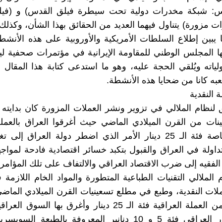
س: شبكة مخدرات دولية تحت سيطرة فيلق القدس) و (في
ات مزورة) يتناول فيهما العديد من الحقائق بهذا الشأن، وكذ
يا يبين إطلاع السلطات الأمريكية والأوروبية على هذه الأنشطة
 المجلس الوطني للمقاومة الإيرانية في مؤتمرات صحفية لي
ياته ويُلقي الحجة عليه، وهو ما استدعى كتابة هذا المقال
به كانا من ضحايا هذه الأنشطة.
ة النقدية
 لنظام الملالي في تزوير ونشر العملات المزورة كان بدايت
نات من القرن الميلادي الماضي حيث أغرقوا العراق بالعملة
المزورة خاصة فئة الـ 25 دينار الأمر الذي اضطر دولة العراق إلى
متداولة في العراق والقبول بتكبد خسائر اقتصادية فادحة لمواج
 الفقيه إلى ضرب الاقتصاد العراقي والالتفاف على تلك المؤامرة
 الملالي التقنيات الطباعية المتطورة والمواد الخام اللازمة
ملات النقدية، وطبع في مطلع تسعينيات القرن الميلادي الم
المليارات من العملة العراقية فئة الـ 25 دينار وأغرق بها الس
إياها بالدينار العراقي فئة 5 و 10 دنانير المعروفة بالطبعة ا