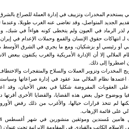
لي يستخدم المخدرات وتزييف في إدارة العملة للصراع بالشرق
لقديم الجديد المتواصل، وقد تغاضى عنه الغرب طويلا، وعندما ت
 لذر الرماد في العيون ولم يتخطى كونه هواءاً في شبك، و
بت لـ انتهاكات حقوق الإنسان والقمع وحملات الإعدام في إيران
تمي أو رئيسي أو بزشكيان، ومع ما يجري في الشرق الأوسط 
م الملالي إلا أن الإدارة الأمريكية والغرب يكتفون ببعض ال
إن اضطروا إلى ذلك.
يج المخدرات وتزوير العملات والسلاح والمتفجرات والاختطاف
 اعتمدها نظام الملالي منذ عقود في إدارة صراعاتها وسياسته
 على العقوبات المفروضة شكليا في بعض الأحيان، وقد اع
يا وبوضوح حول بعض هذه القضايا، والقضايا الأخرى أقرتها دو
كنها لم تتخذ قرارات حيالها، والأغرب من ذلك رفض الأورو
ي على قائمة الإرهاب.
الإسلام الكاتب والقيادي في المقاومة الإيرانية تحت عنوان 