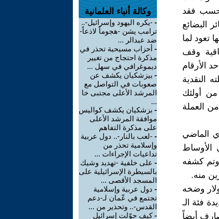
فحسب فقد
وكالة أنباء العلمانية
-
-يكره اليهود وإسرائيل-..
ئر البضائع
ترامب يشن -هجوماً لاذعاً-
ا تعود لما
ضد عبدالر ...
-
أحزاب مسيحية تحذر في
فاقية وقف
مذكرة احتجاج من تغيير
حد الأرقام
ديموغرافي في سهل ...
-
بيزشكيان يكشف عن
 النقدية
صعوبات في التواصل مع
 من أولئك
المرشد الأعلى مجتبى خا
...
من العملة
-
بزشكيان يكشف كواليس
موافقة المرشد الأعلى
على مذكرة التفاهم
دي الماضي
-
-لعب بالنار-.. دول عربية
وإسلامية تحذر من
 الأوساط
تداعيات الإجراءات ...
 وتم كشفه
-
على خلفية -تهديد وشيك
بالسيطرة الإسرائيلية على
ين منه.
المسجد الأقصى ...
ولار وضخه
-
دول عربية وإسلامية
تجتمع في عّمان لـ-دعم
ة فئة الـ
القدس-.. وتحذير من ...
2 وضخها داخل المصارف أيضاً
-
كيف حوّلت إسرائيل