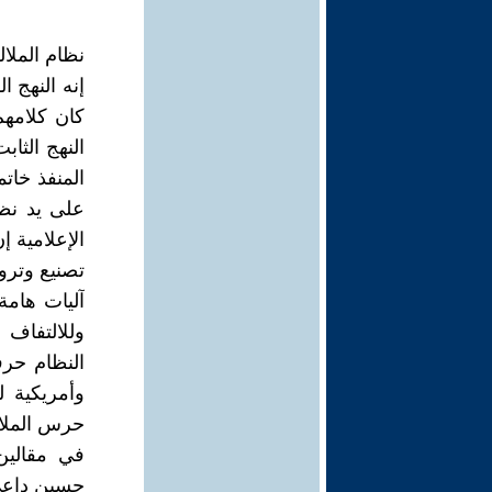
نظام الملا
إنه النهج ا
كان كلامهم
النهج الثا
المنفذ خا
على يد نظا
الإعلامية 
تصنيع وترو
آليات هامة
وللالتفاف
النظام حرف
وأمريكية ل
حرس الملال
حسين داعي 