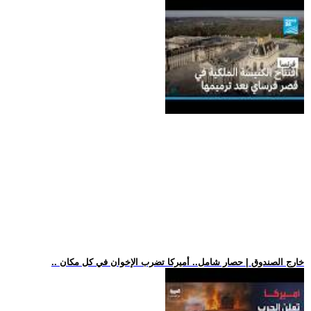
.. خارج الصندوق | حصار شامل.. أميركا تضرب الإخوان في كل مكان