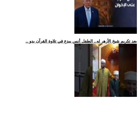
.. بعد تكريم شيخ الأزهر له.. الطفل أنس يبدع في تلاوة القرآن بدو