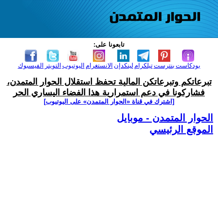
تابعونا على:
بودكاست
بنترست
تيلكرام
لينكدإن
الانستغرام
اليوتيوب
التويتر
الفيسبوك
تبرعاتكم وتبرعاتكن المالية تحفظ استقلال الحوار المتمدن،
فشاركونا في دعم استمرارية هذا الفضاء اليساري الحر
[اشترك في قناة ‫«الحوار المتمدن» على اليوتيوب]
الحوار المتمدن - موبايل
الموقع الرئيسي