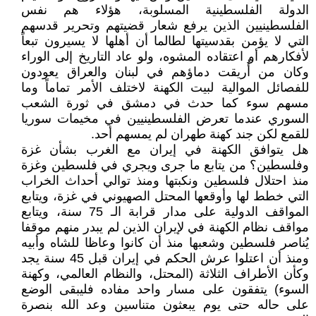
الدولة الفلسطينية المسلوبة، هؤلاء هم نفس
الفلسطينيين الذين يرفع شعار قضيتهم وتحرير قدسهم
التي لا يؤمن بقدسيتها لطالما أن أهلها لا يسيرون تبعاً
لأفكارهم أو اعتقاده المشوه، ولو عاد التاريخ إلى الوراء
وكان من أُريقت دماؤهم في لبنان والعراق يعودون
للفصائل الموالية لبيت الكهنة لاختلف الأمر تماماً وما
مسهم سوء كما حدث في دمشق في ثورة الشعب
السوري عندما تعرض الفلسطينيين في مخيمات سوريا
للقمع لكن جند كهنة طهران لم يمسهم أحد.
هل يتوافق الكهنة في إيران مع الغرب بشأن غزة
وفلسطين؟ من يتابع ما جرى ويجري في فلسطين وغزة
منذ احتلال فلسطين ونكبتها ومنذ توالي أحداث الخراب
التي خطط لها وأوقعها المحتل الصهيوني في غزة، ويتابع
المواقف الدولية على مدار قرابة الـ 75 سنة، ويتابع
مواقف نظام الكهنة في لإيران الذين لم يبدر منهم موقفا
يُناصر فلسطين وشعبها منذ أن كانوا وعاظا للشاه وأبيه
ومنذ أن اعتلوا عرش الحكم في إيران قبل 45 سنة يجد
وكأن الأطراف الثلاثة (المحتل، والنظام العالمي، وكهنة
السوء) يتفقون على مسار واحد مفاده فليبقى الوضع
على حاله حتى يوم يبعثون متناسين وعد الله بنصرة