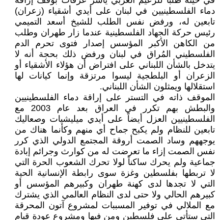
في حينه طلباً للزعيم العربي ياسر عرفات بوقف إراقة
دماء الفلسطينيين في لبنان على أيدي أشقياء (زعران)
تابعين له، ورفض نفس الطلب للشيخ أسعد التميمي
رئيس حركة الجهاد الفلسطينية عندما زار طهران وطلب
من الكاهن الأكبر المؤسس إصدار فتوى تحرم الدم
الفلسطيني المُراق في لبنان ورفض ذلك بحجة أنه لا
يتدخل بالشأن اللبناني على افتراض أن هؤلاء الأشقياء أو
الزعران أو البلطجية ليسوا مرتزقة وإنما كيانات لها
استقلالها ويمثلون الشأن اللبناني.
الموقف ذاته في التستر على إراقة دماء الفلسطينيين
والبطش بهم تكرر في العراق بعد عام 2003 مع
الفلسطينيين العزل أيضاً على أيدي ميليشيات وصعاليك
تابعين للنظام ولم يكبح جماح أي منهم وكأنما هناك من
يوجههم وساد الصمت أروقة المجتمع الدولي الذي كرر
نفس الصمت إزاء ما تعرضت له من كوارث وجرائم إبادة
جماعية ولم يحرك ساكناً لولا تحرك الشعوب الحرة التي
لا تربطها بفلسطين وغزة سوى رابطة الإنسانية الحية
التي لا تجدها لدى كهنة طهران وكبيرهم المؤسس أو
كبيرهم الحالي ولا حتى لدى النظام العالمي الذي يشترك
مع الملالي في توفير المسببات لمشروع آتون المحرقة
التي ستأتي على فلسطين ومن فيها ومشروع عودة قيام