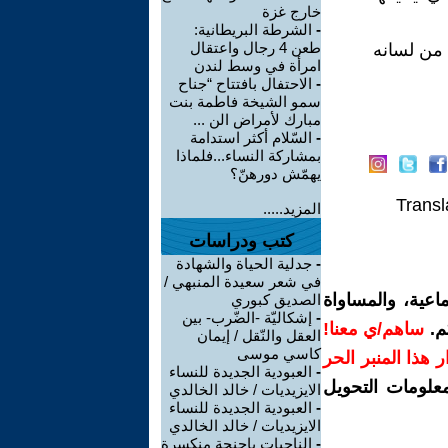
خارج غزة
-
الشرطة البريطانية:
طعن 4 رجال واعتقال
 من لسانه
امرأة في وسط لندن
-
الاحتفال بافتتاح “جناح
سمو الشيخة فاطمة بنت
مبارك لأمراض الن ...
-
السّلام أكثر استدامة
بمشاركة النساء...فلماذا
يهمّش دورهنّ؟
Transl
المزيد.....
كتب ودراسات
-
جدلية الحياة والشهادة
في شعر سعيدة المنبهي /
اعية، والمساواة
الصديق كبوري
-
إشكاليّة -الضّرب- بين
م.
ساهم/ي معنا!
العقل والنّقل / إيمان
كاسي موسى
رار هذا المنبر الحر
-
العبودية الجديدة للنساء
معلومات التحويل
الايزيديات / خالد الخالدي
-
العبودية الجديدة للنساء
الايزيديات / خالد الخالدي
-
الناجيات باجنحة منكسرة