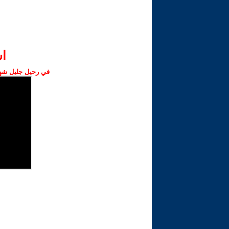
ا‫
في رحيل جليل شهبا