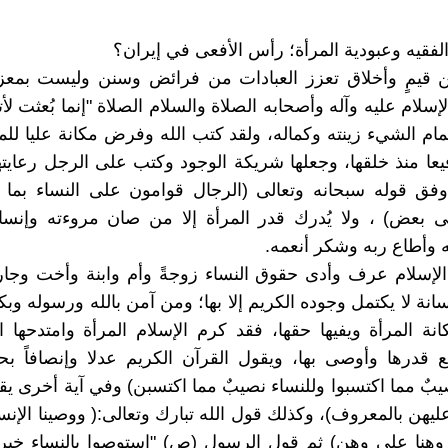
الفقيه وعبودية المرأة؛ رأس الأفعى في إيران؟
ن قيمٍ وأخلاق تعزز العبادات من فرائض وسنن وليست بمعزل
إسلام عليه وآله وأصحابه الصلاة والسلام الصلاة "إنما بُعثت ل
تمام الشيء زينته وكماله، ولقد كتب الله وفرض مكانة عليا لل
فيعا منذ خلقها، وجعلها شريكة الوجود وكتب على الرجل رعايتها
وفق قوله سبحانه وتعالى (الرجال قوامون على النساء بما 
بعض) ، ولا يُدرك قدر المرأة إلا من صان مروءته وإنساني
ه وأطاع ربه وشكر أنعمه.
إسلام عرف وأدى حقوق النساء زوجةً وأم وابنة وأخت وجار
انة لا يكتمل وجوده الكريم إلا بها؛ ومن آمن بالله ورسوله وبك
ة المرأة ويفيها حقها، فقد كرم الإسلام المرأة وامتدحها ال
ع قدرها وأوصى بها، ويقول القرآن الكريم عدلا وإنصافاً بح
يبٌ مما اكتسبوا وللنساء نصيبٌ مما اكتسبن) وفي آية أخرى يق
يهن بالمعروف)، وكذلك قول الله تبارك وتعالى:( ووصينا الإنسا
وهنا على وهن) ثم قول الرسول (ص) "استوصوا بالنساء خيراً