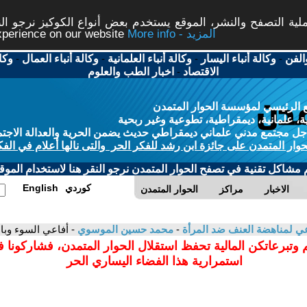
ة التصفح والنشر، الموقع يستخدم بعض أنواع الكوكيز نرجو النق
More info - المزيد
experience on our website
الفن
-
وكالة أنباء اليسار
-
وكالة أنباء العلمانية
-
وكالة أنباء العمال
-
وكا
الاقتصاد
-
اخبار الطب والعلوم
 الرئيسي لمؤسسة الحوار المتمدن
، علمانية، ديمقراطية، تطوعية وغير ربحية
ل مجتمع مدني علماني ديمقراطي حديث يضمن الحرية والعدالة الاجتم
حوار المتمدن على جائزة ابن رشد للفكر الحر والتى نالها أعلام في الفك
م مشاكل تقنية في تصفح الحوار المتمدن نرجو النقر هنا لاستخدام الموقع
كوردي
English
الاخبار
مراكز
الحوار المتمدن
 لمناهضة العنف ضد المرأة
-
محمد حسين الموسوي
- أفاعي السوء وباع
 وتبرعاتكن المالية تحفظ استقلال الحوار المتمدن، فشاركونا 
استمرارية هذا الفضاء اليساري الحر