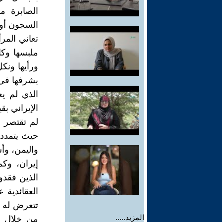
الصابرة م
السجون أو ق
تعاني المر
ملبسها وكا
ورأيها ونك
بشرفها في 
الذي لم يع
الإيراني بق
لم تقتصر ت
حيث يتمدد 
واليمن، وأ
إيران، وكم
الذين فقدو
العقائدية 
تتعرض له ا
المزيد.....
من خلال تل