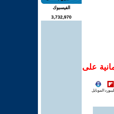
الفيسبوك
3,732,970
انية على
يبورد
الموبايل