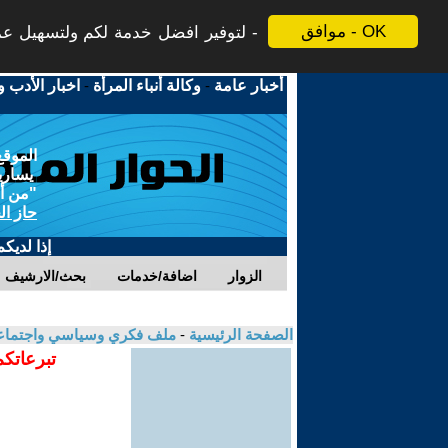
موافق - OK
لتوفير افضل خدمة لكم ولتسهيل عملي
أخبار عامة
-
وكالة أنباء المرأة
-
اخبار الأدب و
الموقع
يسارية
"من أج
حاز ال
إذا لديك
الزوار
اضافة/خدمات
بحث/الارشيف
الصفحة الرئيسية
-
ملف فكري وسياسي واجتماعي
تبرعاتكم