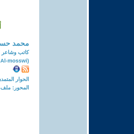
أ
محمد حسي
كاتب وشاعر
(Mohammed Hussein Al-mosswi)
الحوار المتمدن-العدد: 7911 - 4
المحور: ملف 