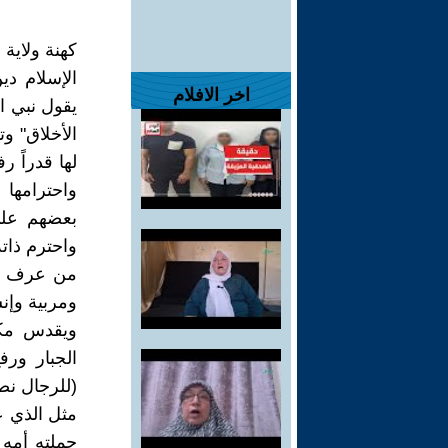
كهنة ولاية 
الإسلام دي
اخر الافلام
يقول نبي ال
الأخلاق" و
لها قدراً ر
واحترامها 
بعضهم على 
واحترم ذات
من عرف ال
ومربية وإنس
ويقدس مكان
الجبار ورف
(للرجال نص
مثل الذي عل
حملته أمه 