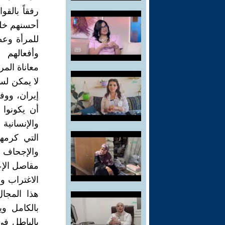
رفقاً بالقو
أحسنهم خلق
للمرأة وعط
وأفعالهم
معاناة المرأ
لا يمكن لس
إيران، ووفق
أن يكونوا 
والإنسانية
التي كرمها
والإجحاف ف
مقاصل الإ
الاغتراب و
هذا المجا
بالكامل و
بالباطل في