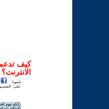
كيف تدعم-
الانترنت؟
تابعونا
على:
الفيسب
رأيكم مهم للج
للاطلاع وإضافة