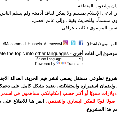
لدان وشعوب المنطقة.
ادعى الإسلام بمسلم ولا يمكن لفاقد آدميته ولم يسلم الناس
ون مسلماً.. وللحديث بقية.. وإلى عالم أفضل.
سين الموسوي / كاتب عراقي
موسوي (هاشتاغ)
Mohammed_Hussein_Al-mosswi#
موضوع إلى لغات أخرى -
ate the topic into other languages
Powered by
Translate
شروع تطوعي مستقل يسعى لنشر قيم الحرية، العدالة الاجتم
. ولضمان استمراره واستقلاليته، يعتمد بشكل كامل على دعمك
دعمكم بمبلغ 10 دولارات سنويًا أو أكثر حسب إمكانياتكم، تساهمون في استم
وتًا قويًا للفكر اليساري والتقدمي
،
انقر هنا للاطلاع على 
م هذا المشروع
.