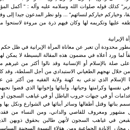
ارير" كذلك قوله صلوات الله وسلامه عليه وآله : " أكمل المؤمن
ا، وخياركم خياركم لنسائهم" ... ولو نظر المدعون جيدا إلى وف
فه عليها وتكريمه لها وكان فيهم ذرة من مروءة لاستحوا م
ة الإيرانية
طور محدودة أن تعبر عن معاناة المرأة الإيرانية في ظل حكم 
اً لما ورد أعلاه في مضمون هذه المقالة البسيطة لا يمكن لهؤل
على صلة بالإسلام أو الإنسانية وقد نالوا أكثر من غيرهم م
 من خلال نهجهم الطغياني الاستبدادي من أجل السلطة، وقد كا
 الإسلام الذي تدعي به كهنة ولاية الفقيه مِن أكثر مَن ع
ي نفسها وكرامتها وحياتها، وأبنائها وإخوانها الذي قضوا نحبه
عدامات أو في جبهات حروب الباطل أو في غياهب السجون أو 
سمم بناتها وقتل أطفالها وسائر أبنائها في الشوارع ونكل بها
ل مشهور ومعروف للقاصي والداني، ومن النساء من فق
يقبعن في غياهب السجون لأنهن طالبن بحقوق ذويهن الذين 
 مجازر الإبادة الجماعية ومن هؤلاء النسوة السجينة السياسية