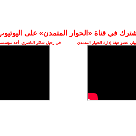
شترك في قناة «الحوار المتمدن» على اليوتيوب
ز، عضو هيئة إدارة الحوار المتمدن
في رحيل شاكر الناصري، أحد مؤسسي 