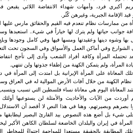
ريم أكبري فرد، وأمهات شهداء الانتفاضة اللائي يقبعن 
يد الإقامة الجبرية، وغيرهن كُثُر.
أة من ممارسات نظام تنعدم فيه القيم والحقائق مارس عليها ا
فة جوانب حياتها ولم يترك لها خياراً في شيء.. استعبدها وس
ل بها وشوه دينها وعقيدتها ومسها فيها وفي كامل وجودها وب
الشوارع وفي أماكن العمل والأسواق وفي السجون تحت التعذ
د تحتمله المرأة وكافة أفراد الشعب وأدى إلى تأجج انتفا
يادة المرأة، ولم يتمكن الكهنة من إطفاء جذوتها ولن تنتهي.
لك المعاناة على المرأة الإيرانية بل امتدت إلى المرأة في د
نظام الكهنة من خلال آفات الأرض الموالية له في العراق وسور
شد المعاناة اليوم هي معاناة نساء فلسطين التي تسبب ويتسبب 
 أوردت من الآيات والأحاديث والأمثلة لن يستوعبها أولئك
ا بصرهم وبصيرتهم، وهنا في هذا النص لا أقصد أن الاستدلا
على شيء بل أضع هذه النصوص بيد القارئ البصير ليطابقها م
لمرأة في إيران والبلدان الخاضعة لسلطان الكاهن الأكبر ليخ
ك المطابقة بالحقيقة مستعدا للمواجهة احتواءً للمخاطر ال