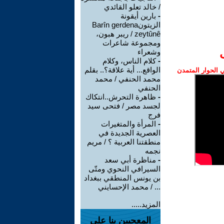
/ خالد تعلو القائدي
-
بارين أيقونة
الزيتونBarîn gerdena
zeytûnê / ريبر هبون،
ومجموعة شاعرات
وشعراء
-
كلام الناس، وكلام
الواقع... أية علاقة؟.. بقلم
الحوار المتمدن
محمد الحنفي / محمد
الحنفي
-
ظاهرة التحرش..انتكاك
لجسد مصر / فتحى سيد
فرج
-
المرأة والمتغيرات
العصرية الجديدة في
منطقتنا العربية ؟ / مريم
نجمه
-
مناظرة أبي سعد
السيرافي النحوي ومتّى
بن يونس المنطقي ببغداد
... / محمد الإحسايني
المزيد.....
المعجبين بنا على