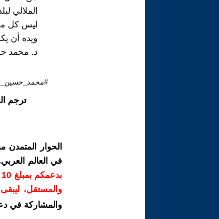
الملالي لب
ليس كل من 
ويده أن يك
د. محمد ح
#محمد_حسين_ال
ترجم ال
الحوار المتمدن م
في العالم العربي
ب
والمستقل، ليبقى ص
والمشاركة في دع