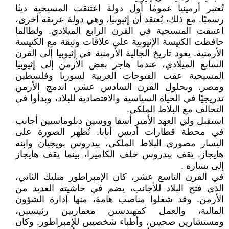
تُعتبر أرمينيا عمومًا أول دولة اعتنقت المسيحية دينًا
رسميًا. مع ذلك، يُعتقد أن إثيوبيا، وهي دولة عريقة أخرى،
اعتنقت المسيحية في القرن الرابع الميلادي. ولطالما
حافظت الكنيسة الإثيوبية على علاقات وثيقة مع الكنيسة
الأرمنية. يعود تاريخ الجالية الأرمنية في إثيوبيا إلى القرن
السابع الميلادي، عندما هاجر بعض الأرمن إلى إثيوبيا
المسيحية عقب الفتوحات العربية لسوريا وفلسطين
ومصر. وبحلول القرن السادس عشر، اندمج الأرمن
تدريجيًا في الحياة السياسية والاقتصادية للبلاد، وبدأوا في
التحالف مع البلاط الملكي.
استقبل ولي العهد الأمير أسفا ووسين دبلوماسيين أجانب
في محطة قطارات أديس أبابا. تُظهر الصورة على
اليسار مصوري البلاط الملكي، بيدروس بويجيان وابنه
هايجاز. يقف بيدروس خلف الكاميرا، بينما يقف هايجاز
إلى يساره .
في القرن التاسع عشر، كان الإمبراطور منليك الثاني،
الذي فتح البلاد للأجانب، يضم في حاشيته العديد من
الأرمن. وقد شغلوا مناصب هامة، منها إدارة الشؤون
المالية، والعمل كمهندسين معماريين رئيسيين،
ومستشارين صحيين، وأطباء شخصيين للإمبراطور. وكان