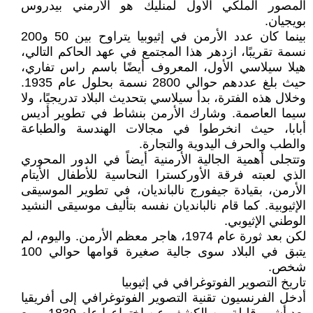
المصور الملكي الأول لمنليك هو الأرمني بيدروس
بويجيان.
بينما كان عدد الأرمن في إثيوبيا يتراوح بين 50 و200
نسمة تقريبًا، ازدهر هذا المجتمع في عهد الحاكم التالي،
هيلا سيلاسي الأول، المعروف أيضًا باسم راس تفاري،
حيث بلغ عددهم حوالي 2800 نسمة بحلول عام 1935.
وخلال هذه الفترة، بدأ سيلاسي بتحديث البلاد تدريجيًا، ولا
سيما العاصمة. وشارك الأرمن بنشاط في تطوير أديس
أبابا، حيث انخرطوا في مجالات الهندسة والطباعة
والطب والحرف اليدوية والتجارة.
وتتجلى أهمية الجالية الأرمنية أيضاً في الدور المحوري
الذي لعبته فرقة الأوركسترا النحاسية للأطفال الأيتام
الأرمن، بقيادة جيفورج نالبانديان، في تطوير الموسيقى
الإثيوبية. كما قام نالبانديان نفسه بتأليف موسيقى النشيد
الوطني الإثيوبي.
لكن بعد ثورة عام 1974، هاجر معظم الأرمن. واليوم، لم
يتبق في البلاد سوى جالية صغيرة قوامها حوالي 100
شخص.
تاريخ التصوير الفوتوغرافي في إثيوبيا
أدخل الفرنسيون تقنية التصوير الفوتوغرافي إلى أفريقيا