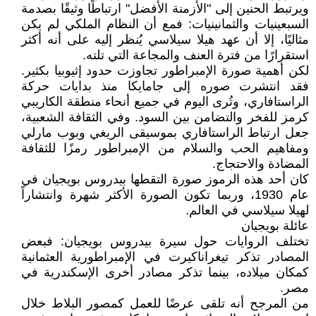
ويرتبط الحنين إلى "الأزمنة الأفضل" ارتباطًا وثيقًا بصدمة
السبعينيات والثمانينيات: فمع أن النظام الملكي لم يكن
مثاليًا، إلا أن عهد هيلا سيلاسي يُنظر إليه على أنه أكثر
استقرارًا من فترة العنف والمجاعة التي تلته.
لكن أهمية صورة الإمبراطور تجاوزت حدود إثيوبيا بكثير.
فقد انتشرت صوره إلى جامايكا منذ بدايات حركة
الراستافاري، وتُرى اليوم في جميع أنحاء منطقة الكاريبي
كرمز للفخر والتضامن بين السود. وفي الثقافة الشعبية،
جعل ارتباط الراستافاري بموسيقى الريغي وبوب مارلي
ومفاهيم الحب والسلام من الإمبراطور رمزًا للثقافة
المضادة والاحتجاج.
كان أحد هذه الرموز صورة التقطها بيدروس بويجيان في
عام 1930، وربما تكون الصورة الأكثر شهرة وانتشاراً
لهيلا سيلاسي في العالم.
عائلة بويجيان
تختلف الروايات حول سيرة بيدروس بويجيان: فبعض
المصادر تذكر تيغراناكيرت في الإمبراطورية العثمانية
كمكان ميلاده، بينما تذكر مصادر أخرى الإسكندرية في
مصر.
من المرجح أنه تلقى عرضًا للعمل كمصور البلاط خلال