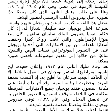
إحدى رحلاته إلى إثيوبيا، عندما كان يوثق زيارة رئيس
الكنيسة الأرمنية في مصر. وفي عام ١٩٠٥ أو ١٩٠٦،
وبناءً على طلب منليك الثاني، الذي كان معجبًا جدًا
بصوره، قبل بيدروس اللقب الرسمي لمصور البلاط.
بفضل هذا اللقب، اكتسب استوديو بويجيان شهرة واسعة
بسرعة. اختار بويجيان ختم سليمان شعارًا له، إذ كان
حكام إثيوبيا يعتبرون الملك سليمان سلفهم. كان يبيع
صورًا للإمبراطور، والتي لاقت رواجًا كبيرًا وحققت
أسعارًا باهظة. من بين الابتكارات التي أدخلها بويجيان
على فن التصوير الفوتوغرافي تقنيات القص والتنقيح،
ساعيًا من خلالها إلى تقديم موضوعاته بأفضل صورة
ممكنة.
بعد وفاة منليك الثاني عام ١٩١٣ وإعلان حفيده، ليج
إياسو، إمبراطورًا، استمر بويجيان في العمل بالبلاط. إلا
أن الحاكم الجديد سرعان ما أُطيح به، إذ اكتسب سمعة
المرتد، وحظرت الرقابة اسمه. وقد أثر ذلك أيضًا على
مكانة المصور، ففقد بويجيان جميع الامتيازات المرتبطة
بمكانته في البلاط، وتوقف استوديو التصوير الخاص به
عن تحقيق الدخل. وفي عام ١٩٢٨، توفي بيدروس
بويجيان مفلسًا ومُصابًا بصدمة نفسية شديدة.
عندما اعتلى هيلا سيلاسي الأول العرش، عُرض على