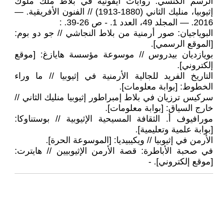
الرسم الكنسي: روايات أيقونية في بلاط ملك ملوك
إثيوبيا، منليك الثاني (1880-1913) // الفنون الأفريقية. —
2016. — المجلد 49، العدد 1. - ص 26-39. :
البوياجيان: صور أرمنية من بلاط النجاشي // جو دو بوم:
[الموقع الرسمي].
بويازديان بيدروس // موسوعة مؤسسة هايازغ: [موقع
إلكتروني].
التاريخ الفريد للجالية الأرمنية في إثيوبيا // ما وراء
الخطوط: [بوابة معلومات].
سركيس ترزيان في بلاط إمبراطور إثيوبيا منليك الثاني //
خارج السياق: [بوابة معلومات].
مورافيوف أ. الثقافة المسيحية الإثيوبية // بوستناوكا:
[بوابة علمية وتعليمية].
الأرمن في إثيوبيا // ويكيبيديا: [الموسوعة الحرة].
في صحبة الأباطرة: قصة الأرمن الإثيوبيين // هايترت:
[موقع إلكتروني]. -