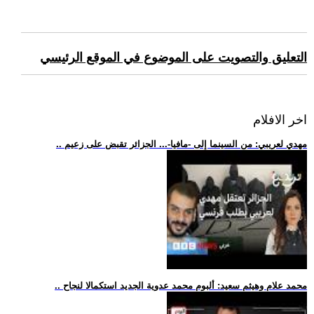
التعليق والتصويت على الموضوع في الموقع الرئيسي
اخر الافلام
.. مهدي لعريبي: من السينما إلى -مافيا-... الجزائر تقبض على زعيم
.. محمد علام وهيثم سعيد: ألبوم محمد عدوية الجديد استكمالا لنجاح