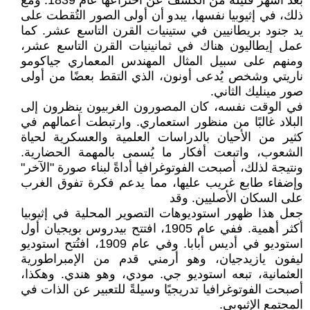
بعد أشهر قليلة من الكشف عن اختراعها عام 1839. ومع
ذلك، في إثيوبيا نفسها، يبدو أن أولى الصور التُقطت على
يد جنود بريطانيين في ستينيات القرن التاسع عشر. كما
عمل إيطاليون هناك في ثمانينيات القرن التاسع عشر،
ومنهم على سبيل المثال المهندس المعماري جياكومو
ناريتي وشخص يُدعى أونون، الذي التقط بعضًا من أولى
صور مينليك الثاني.
في الوقت نفسه، كان المصورون الغربيون ينظرون إلى
البلاد غالبًا من منظور استعماري. وارتبطت أعمالهم في
كثير من الأحيان بالدراسات العلمية والعسكرية لحياة
الشعوب، واتبعت أفكار ما يُسمى بالمهمة الحضارية.
ونتيجة لذلك، أصبحت الفوتوغرافيا أداةً لبناء صورة "الآخر"
وإضفاء طابع غريب عليها، مما يدعم فكرة تفوق الغرب
على السكان الأصليين. وقد
جعل هذا ظهور استوديوهات التصوير المحلية في إثيوبيا
أكثر أهمية. ففي عام 1905، افتتح بيدروس بويجيان أول
استوديو في أديس أبابا. وفي عام 1909، افتُتح استوديو
ليفون يازيدجيان، وهو أرمني قدم من الإمبراطورية
العثمانية، تبعه استوديو جي. مودي، وهو هندي. وهكذا،
أصبحت الفوتوغرافيا تدريجيًا وسيلةً للتعبير عن الذات في
المجتمع الإثيوبي.