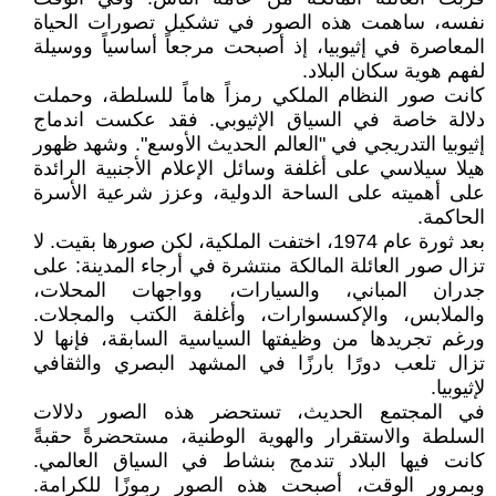
نفسه، ساهمت هذه الصور في تشكيل تصورات الحياة
المعاصرة في إثيوبيا، إذ أصبحت مرجعاً أساسياً ووسيلة
لفهم هوية سكان البلاد.
كانت صور النظام الملكي رمزاً هاماً للسلطة، وحملت
دلالة خاصة في السياق الإثيوبي. فقد عكست اندماج
إثيوبيا التدريجي في "العالم الحديث الأوسع". وشهد ظهور
هيلا سيلاسي على أغلفة وسائل الإعلام الأجنبية الرائدة
على أهميته على الساحة الدولية، وعزز شرعية الأسرة
الحاكمة.
بعد ثورة عام 1974، اختفت الملكية، لكن صورها بقيت. لا
تزال صور العائلة المالكة منتشرة في أرجاء المدينة: على
جدران المباني، والسيارات، وواجهات المحلات،
والملابس، والإكسسوارات، وأغلفة الكتب والمجلات.
ورغم تجريدها من وظيفتها السياسية السابقة، فإنها لا
تزال تلعب دورًا بارزًا في المشهد البصري والثقافي
لإثيوبيا.
في المجتمع الحديث، تستحضر هذه الصور دلالات
السلطة والاستقرار والهوية الوطنية، مستحضرةً حقبةً
كانت فيها البلاد تندمج بنشاط في السياق العالمي.
وبمرور الوقت، أصبحت هذه الصور رموزًا للكرامة.