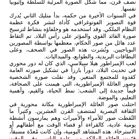
نصف قرن، مما شكل الصورة المرئية للسلطة وإثيوبيا
نفسها.
في السنوات الأخيرة من حكمه، بدأ منليك الثاني يُدرك
قوة التصوير الفوتوغرافي كأداة لنشر فكرة عظمة
النظام الملكي. وقد استخدمه هو وخلفاؤه بنشاط لترسيخ
صورة القائد القوي والمؤثر على رأس البلاد. تم التقاط
عدد هائل من صور الحكام، معظمها بواسطة المصورين
البوياجيين. ونُشرت هذه الصور في الصحف، وعلى
البطاقات البريدية، والطوابع، والميداليات.
لعب الإمبراطور هيلا سيلاسي، الذي كان له دور محوري
في تحديث البلاد، دوراً بارزاً في تشكيل صورته العامة
كقدوة للمجتمع المتغير. وقد نقلت صوره الشخصية
وصور العائلة الإمبراطورية، التي هيمنت على الصحافة،
قيماً جديدة إلى الشعب: نمط الحياة، والقيم، وأهمية
التعليم، والموضة.
احتلت صور العائلة الإمبراطورية مكانة محورية في
الثقافة البصرية لمنتصف القرن العشرين. وكثيراً ما
التُقطت صور للأمراء والأميرات وهم يمارسون أنشطة
يومية عادية، كالقراءة أو قضاء الوقت مع أطفالهم أو
الاسترخاء. هذه المشاهد اليومية، وإن كانت مُعدّة مسبقاً،
قرّبت العائلة المالكة من عامة الناس. وفي الوقت