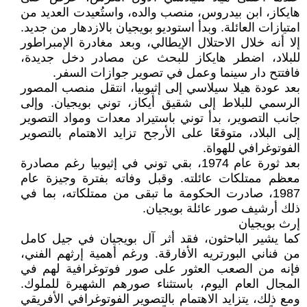
هايكاز، ابن بيدروس، منصب والده، واستُعيدت العديد من
امتيازات العائلة. وبدأ استوديو بويجيان بالازدهار من جديد.
إلا أنه خلال الاحتلال الإيطالي، وبعد مغادرة الإمبراطور
للبلاد، اضطر هايكاز للبحث عن مصادر دخل جديدة،
فافتتح دار سينما وعمل في تصوير جوازات السفر.
بعد عودة هيلا سيلاسي إلى إثيوبيا، انتقل منصب المصور
الرسمي للبلاط إلى شقيق أيكاز، توني بويجيان. وإلى
جانب التصوير، بدأ توني باستيراد معدات ومواد التصوير
إلى البلاد، متوقعًا على الأرجح تزايد الاهتمام بالتصوير
الفوتوغرافي للهواة.
بعد ثورة عام 1974، بقي توني في إثيوبيا رغم مصادرة
معظم ممتلكات عائلته. وقبل وفاته بفترة وجيزة عام
1987، صادرت الحكومة ما تبقى من ممتلكاته، بما في
ذلك أرشيف صور عائلة بويجيان.
إرث بويجيان
كما يشير الباحثون، فقد أثر آل بويجيان في جيل كامل
من فناني البورتريه الأفارقة. ورغم أهمية إرثهم الفني،
فإنه من الصعب العثور على صور فوتوغرافية لهم في
المجال العام اليوم، باستثناء صورهم الشهيرة للملوك.
ومع ذلك، يتزايد الاهتمام بالتصوير الفوتوغرافي الأفريقي