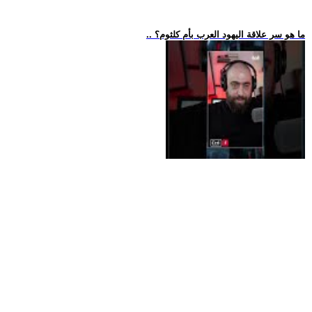
.. ما هو سر علاقة اليهود العرب بأم كلثوم؟