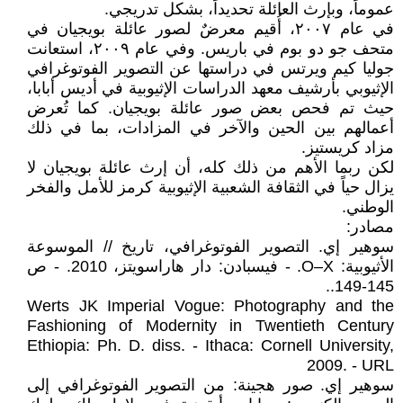
عموماً، وبإرث العائلة تحديداً، بشكل تدريجي.
في عام ٢٠٠٧، أُقيم معرضٌ لصور عائلة بويجيان في
متحف جو دو بوم في باريس. وفي عام ٢٠٠٩، استعانت
جوليا كيم ويرتس في دراستها عن التصوير الفوتوغرافي
الإثيوبي بأرشيف معهد الدراسات الإثيوبية في أديس أبابا،
حيث تم فحص بعض صور عائلة بويجيان. كما تُعرض
أعمالهم بين الحين والآخر في المزادات، بما في ذلك
مزاد كريستيز.
لكن ربما الأهم من ذلك كله، أن إرث عائلة بويجيان لا
يزال حياً في الثقافة الشعبية الإثيوبية كرمز للأمل والفخر
الوطني.
مصادر:
سوهير إي. التصوير الفوتوغرافي، تاريخ // الموسوعة
الأثيوبية: O–X. - فيسبادن: دار هاراسويتز، 2010. - ص
145-149..
Werts JK Imperial Vogue: Photography and the
Fashioning of Modernity in Twentieth Century
Ethiopia: Ph. D. diss. - Ithaca: Cornell University,
2009. - URL
سوهير إي. صور هجينة: من التصوير الفوتوغرافي إلى