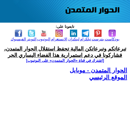
تابعونا على:
بودكاست
بنترست
تيلكرام
لينكدإن
الانستغرام
اليوتيوب
التويتر
الفيسبوك
تبرعاتكم وتبرعاتكن المالية تحفظ استقلال الحوار المتمدن،
فشاركونا في دعم استمرارية هذا الفضاء اليساري الحر
[اشترك في قناة ‫«الحوار المتمدن» على اليوتيوب]
الحوار المتمدن - موبايل
الموقع الرئيسي