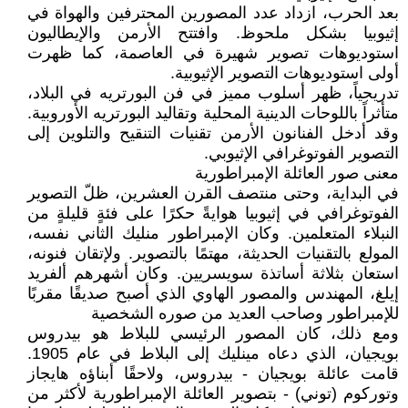
بعد الحرب، ازداد عدد المصورين المحترفين والهواة في
إثيوبيا بشكل ملحوظ. وافتتح الأرمن والإيطاليون
استوديوهات تصوير شهيرة في العاصمة، كما ظهرت
أولى استوديوهات التصوير الإثيوبية.
تدريجياً، ظهر أسلوب مميز في فن البورتريه في البلاد،
متأثراً باللوحات الدينية المحلية وتقاليد البورتريه الأوروبية.
وقد أدخل الفنانون الأرمن تقنيات التنقيح والتلوين إلى
التصوير الفوتوغرافي الإثيوبي.
معنى صور العائلة الإمبراطورية
في البداية، وحتى منتصف القرن العشرين، ظلّ التصوير
الفوتوغرافي في إثيوبيا هوايةً حكرًا على فئةٍ قليلةٍ من
النبلاء المتعلمين. وكان الإمبراطور منليك الثاني نفسه،
المولع بالتقنيات الحديثة، مهتمًا بالتصوير. ولإتقان فنونه،
استعان بثلاثة أساتذة سويسريين. وكان أشهرهم ألفريد
إيلغ، المهندس والمصور الهاوي الذي أصبح صديقًا مقربًا
للإمبراطور وصاحب العديد من صوره الشخصية
ومع ذلك، كان المصور الرئيسي للبلاط هو بيدروس
بويجيان، الذي دعاه مينليك إلى البلاط في عام 1905.
قامت عائلة بويجيان - بيدروس، ولاحقًا أبناؤه هايجاز
وتوركوم (توني) - بتصوير العائلة الإمبراطورية لأكثر من