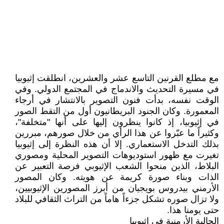
مع مطلع القرنين التاسع عشر والعشرين، انطلقت إثيوبيا
في مسيرة التحديث والاندماج في المجتمع الدولي. وفي
الوقت نفسه، بدأت فنون التصوير بالانتشار في أرجاء
المعمورة. وكان الجنود البريطانيون أول من التقط الصور
في إثيوبيا، إذ كانوا ينظرون إليها على أنها "متخلفة"،
وكثيراً ما عبّروا عن هذا الرأي من خلال صورهم، مبررين
بذلك التدخل الاستعماري. إلا أن هذه النظرة إلى إثيوبيا
تغيرت مع ظهور استوديوهات التصوير المحلية ومصوري
البلاط، الذين منحوا الشعب الإثيوبي فرصة التعبير عن
الذات وبناء صورة كريمة عن هويته. وكان المصور
الأرمني بيدروس بويجيان من أبرز المصورين الإثيوبيين،
ولا تزال صوره تشكل جزءاً هاماً من التراث الثقافي للبلاد
حتى يومنا هذا.
الجالية الأرمنية في إثيوبيا