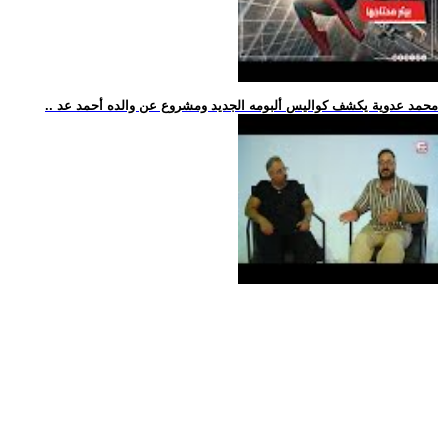
.. محمد عدوية يكشف كواليس ألبومه الجديد ومشروع عن والده أحمد عد