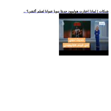
.. شبكات | لماذا اختارت هوليوود حديثا نبويا عنوانا لفيلم أكشن؟