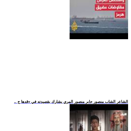
.. الشاعر الشاب منصور جابر منصور المري يشارك بقصيدته في «قدها ج