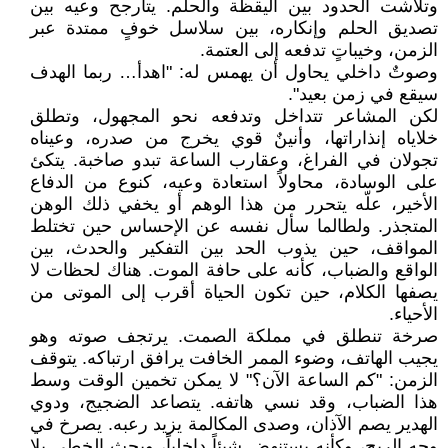
وتلاشت الحدود بين اليقظة والحلم. يتأرجح وعيه بين
تصديق الحلم وإنكاره، بين سلاسل خوفٍ ممتدة عبر
الزمن، وخيباتٍ تدفعه إلى العتمة.
وصوتٌ داخلي يحاول أن يهمس له: "اهدأ… ربما الهدف
سيقع في زمن بعيد".
لكن المشاعر تتداخل وتدفعه نحو المجهول، وتطلق
خلاياه إنذاراتها، وأنينٌ قوي يخرج من صدره، وعيناه
تجولان في الفراغ، وعقارب الساعة تبدو صاخبة. يتكئ
على الوسادة، محاولاً استعادة وعيه، كنوع من الدفاع
الأخير، علّه يتحرر من هذا الوهم أو يخفي ذلك الوهن
المتجذر. ولطالما سأل نفسه عن الإحساس حين تختلط
المواقف، حين يذوب الحد بين التفكير والحدث، بين
الواقع والضباب، كأنه على حافة الموت. هناك لحظات لا
يصفها الكلام، حين تكون الحياة أقرب إلى الموتى من
الأحياء.
صرخة تنطلق في مملكة الصمت. يرتجف صوته وهو
يجيب الهاتف، وضوء الممر الخافت يرافق ارتباكه. يتوقف
الزمن: "كم الساعة الآن؟" لا يمكن تخمين الوقت وسط
هذا الضباب، وقد نسي هاتفه. يتصاعد الضجيج، ودوي
الهدير يصم الآذان، وصدى المكالمة يزيد رعبه. يصرخ في
وجه الريح، وكأنه يستنهض شيئاً داخلياً، ويحث الخطى بلا