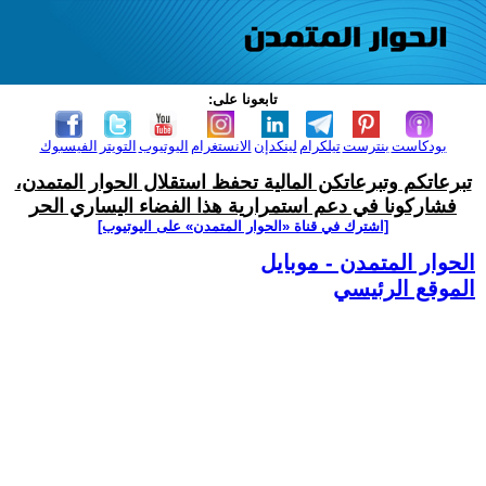
تابعونا على:
بودكاست
بنترست
تيلكرام
لينكدإن
الانستغرام
اليوتيوب
التويتر
الفيسبوك
تبرعاتكم وتبرعاتكن المالية تحفظ استقلال الحوار المتمدن،
فشاركونا في دعم استمرارية هذا الفضاء اليساري الحر
[اشترك في قناة ‫«الحوار المتمدن» على اليوتيوب]
الحوار المتمدن - موبايل
الموقع الرئيسي