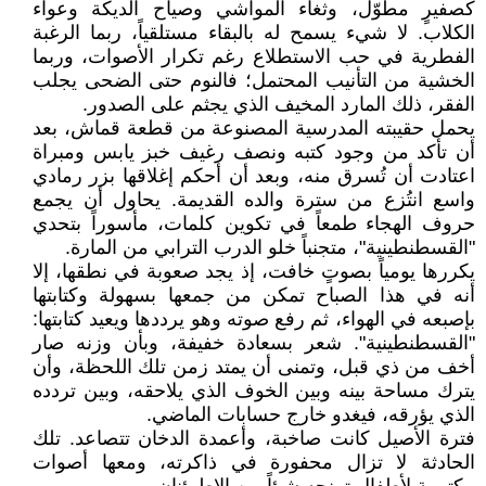
كصفيرٍ مطوّل، وثغاء المواشي وصياح الديكة وعواء
الكلاب. لا شيء يسمح له بالبقاء مستلقياً، ربما الرغبة
الفطرية في حب الاستطلاع رغم تكرار الأصوات، وربما
الخشية من التأنيب المحتمل؛ فالنوم حتى الضحى يجلب
الفقر، ذلك المارد المخيف الذي يجثم على الصدور.
يحمل حقيبته المدرسية المصنوعة من قطعة قماش، بعد
أن تأكد من وجود كتبه ونصف رغيف خبز يابس ومبراة
اعتادت أن تُسرق منه، وبعد أن أحكم إغلاقها بزر رمادي
واسع انتُزع من سترة والده القديمة. يحاول أن يجمع
حروف الهجاء طمعاً في تكوين كلمات، مأسوراً بتحدي
"القسطنطينية"، متجنباً خلو الدرب الترابي من المارة.
يكررها يومياً بصوتٍ خافت، إذ يجد صعوبة في نطقها، إلا
أنه في هذا الصباح تمكن من جمعها بسهولة وكتابتها
بإصبعه في الهواء، ثم رفع صوته وهو يرددها ويعيد كتابتها:
"القسطنطينية". شعر بسعادة خفيفة، وبأن وزنه صار
أخف من ذي قبل، وتمنى أن يمتد زمن تلك اللحظة، وأن
يترك مساحة بينه وبين الخوف الذي يلاحقه، وبين تردده
الذي يؤرقه، فيغدو خارج حسابات الماضي.
فترة الأصيل كانت صاخبة، وأعمدة الدخان تتصاعد. تلك
الحادثة لا تزال محفورة في ذاكرته، ومعها أصوات