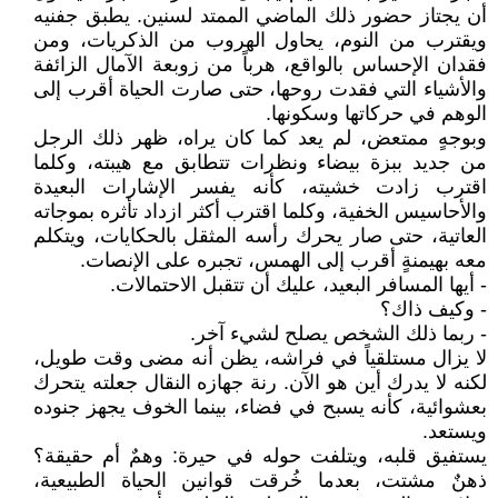
أن يجتاز حضور ذلك الماضي الممتد لسنين. يطبق جفنيه
ويقترب من النوم، يحاول الهروب من الذكريات، ومن
فقدان الإحساس بالواقع، هرباً من زوبعة الآمال الزائفة
والأشياء التي فقدت روحها، حتى صارت الحياة أقرب إلى
الوهم في حركاتها وسكونها.
وبوجهٍ ممتعض، لم يعد كما كان يراه، ظهر ذلك الرجل
من جديد ببزة بيضاء ونظرات تتطابق مع هيبته، وكلما
اقترب زادت خشيته، كأنه يفسر الإشارات البعيدة
والأحاسيس الخفية، وكلما اقترب أكثر ازداد تأثره بموجاته
العاتية، حتى صار يحرك رأسه المثقل بالحكايات، ويتكلم
معه بهيمنةٍ أقرب إلى الهمس، تجبره على الإنصات.
- أيها المسافر البعيد، عليك أن تتقبل الاحتمالات.
- وكيف ذاك؟
- ربما ذلك الشخص يصلح لشيء آخر.
لا يزال مستلقياً في فراشه، يظن أنه مضى وقت طويل،
لكنه لا يدرك أين هو الآن. رنة جهازه النقال جعلته يتحرك
بعشوائية، كأنه يسبح في فضاء، بينما الخوف يجهز جنوده
ويستعد.
يستفيق قلبه، ويتلفت حوله في حيرة: وهمٌ أم حقيقة؟
ذهنٌ مشتت، بعدما خُرقت قوانين الحياة الطبيعية،