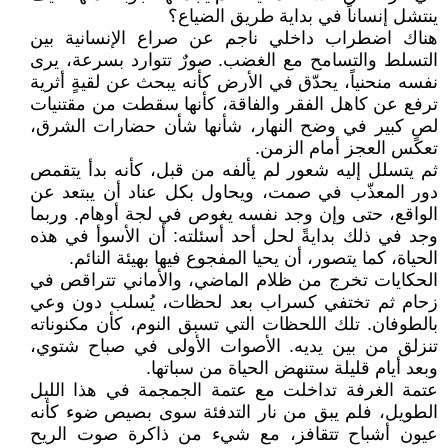
ينتشل إنساناً في بداية طريق الضياع؟
هناك اضطراب داخلي ناجم عن صراع الإنسانية بين
التسلط والتسامح مع الغضب. صورٌ تتوارد بسرعة، يرى
نفسه منحنياً، يحدّق في الأرض كأنه يبحث عن لقيةٍ أثرية
ترفع عن كاهل الفقر والفاقة، كأنها سقطت من مقتنيات
لصٍ كبير في وضح النهار، شأنها شأن حضارات الشرق،
تعكس العجز أمام الزمن.
ثم يتسلل إليه شعور لم يألفه من قبل، كأنه بدأ يتقمص
دور المعذّب في صمت، ويحاول بكل عناد أن يبتعد عن
الواقع، حتى وإن وجد نفسه يغوص في لجة أوهام. وربما
وجد في ذلك بدايةً لحل أحد أسئلته: أن الأسوأ في هذه
الحياة، كما يتصور، أن يحيا المفجوع فيها بهيئة النائم.
الحكايات تخرج من ظلام الماضي، والأماني تتراقص في
زحام ثم تختفي كسراب بعد لحظات، يُسلب دون وعي
بالطوفان. تلك اللحظات التي تسبق النوم، كأن مكنوناته
تنزلق من بين يديه. الأصوات الأولى في صباح شتوي،
وبعد أيام قليلة ستنهض الحياة من سباتها.
عتمة الغرفة تداخلت مع عتمة الجمجمة في هذا الليل
الطويل، فلم يبق من نار التدفئة سوى بصيص ضوء كأنه
عيون أشباح تتقافز، مع شيء من ذاكرة صوت الريح