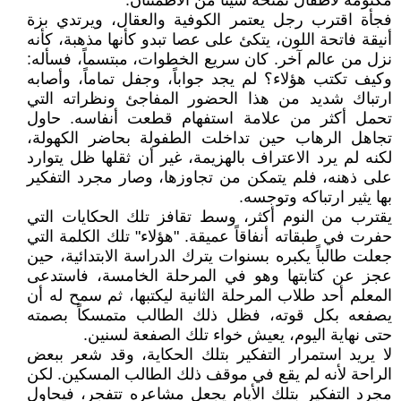
مكتومة لأطفال تمنحه شيئاً من الاطمئنان.
فجأة اقترب رجل يعتمر الكوفية والعقال، ويرتدي بزة
أنيقة فاتحة اللون، يتكئ على عصا تبدو كأنها مذهبة، كأنه
نزل من عالم آخر. كان سريع الخطوات، مبتسماً، فسأله:
وكيف تكتب هؤلاء؟ لم يجد جواباً، وجفل تماماً، وأصابه
ارتباك شديد من هذا الحضور المفاجئ ونظراته التي
تحمل أكثر من علامة استفهام قطعت أنفاسه. حاول
تجاهل الرهاب حين تداخلت الطفولة بحاضر الكهولة،
لكنه لم يرد الاعتراف بالهزيمة، غير أن ثقلها ظل يتوارد
على ذهنه، فلم يتمكن من تجاوزها، وصار مجرد التفكير
بها يثير ارتباكه وتوجسه.
يقترب من النوم أكثر، وسط تقافز تلك الحكايات التي
حفرت في طبقاته أنفاقاً عميقة. "هؤلاء" تلك الكلمة التي
جعلت طالباً يكبره بسنوات يترك الدراسة الابتدائية، حين
عجز عن كتابتها وهو في المرحلة الخامسة، فاستدعى
المعلم أحد طلاب المرحلة الثانية ليكتبها، ثم سمح له أن
يصفعه بكل قوته، فظل ذلك الطالب متمسكاً بصمته
حتى نهاية اليوم، يعيش خواء تلك الصفعة لسنين.
لا يريد استمرار التفكير بتلك الحكاية، وقد شعر ببعض
الراحة لأنه لم يقع في موقف ذلك الطالب المسكين. لكن
مجرد التفكير بتلك الأيام يجعل مشاعره تتفجر، فيحاول