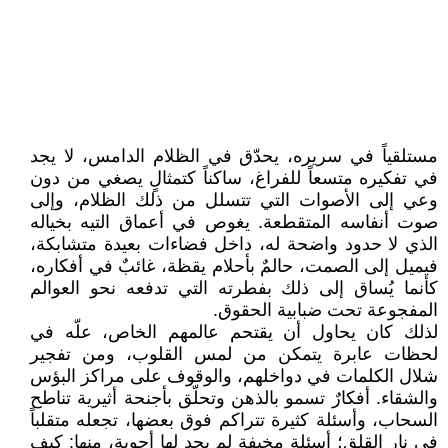
مستلقياً في سريره، يحدّق في الظلام الدامس، لا يجد
في تفكيره متسعاً للفراغ، ساكناً كتمثالٍ يصغي من دون
وعي إلى الأصوات التي تتسلل من ذلك الظلام، وإلى
صوت أنفاسه المتقطعة. يغوص في أعماق التيه بخياله
الذي لا حدود واضحة له، داخل فضاءات بعيدة متشابكة،
فيميل إلى الصمت، حالمٌ بأحلام يقظة، غائبٌ في أفكاره،
كأنما يُساق إلى ذلك بفطرته التي تدفعه نحو العوالم
المفجوعة تحت ضبابية الحقوق.
لذلك كان يحاول أن يقتحم عالمهم الخاص، علّه في
لحظات عابرة يتمكن من لمس القلوب، ومن تفجير
شلال الكلمات في دواخلهم، والوقوف على مراكز البؤس
والشقاء. أفكارٌ تسمو بالذهن وتحلّق بأجنحة أثيرية تناطح
السحاب، وأسئلة كثيرة تتراكم فوق بعضها، تجعله متقلباً
في نار القلق؛ أسئلة مخيفة لم يجد لها أجوبة، منها: كيف