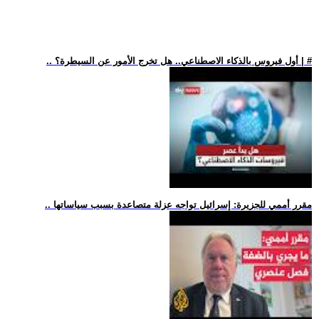
.. أول فيروس بالذكاء الاصطناعي.. هل تخرج الأمور عن السيطرة؟ | #
.. مقرر أممي للجزيرة: إسرائيل تواجه عزلة متصاعدة بسبب سياساتها