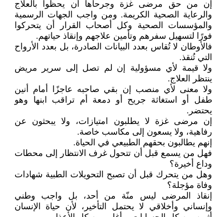
إن من حق مرضى غزة وجرحاها أن يحظوا بالعلاج
والرعاية الصحية الكريمة. ومن واجب الجهات الرسمية
والمؤسسات الصحية وكل أصحاب القرار أن يتحركوا
فورًا لتسهيل سفرهم وتأمين علاجهم وإنقاذ حياتهم.
فالأوطان لا تُقاس بعدد البيانات الصادرة، بل بعدد الأرواح
التي تُنقذ.
ولا قيمة لأي مسؤولية إن لم تصل إلى سرير مريض
ينتظر العلاج.
ولا معنى لأي منصب إن بقي صاحبه عاجزًا أمام أنين
طفل أو استغاثة جريح أو دمعة أم تراقب ابنها وهو
يحتضر.
إن مرضى غزة لا يطلبون امتيازات، ولا يبحثون عن
رفاهية، ولا يسعون إلى مكاسب خاصة.
إنهم يطالبون بحقهم الطبيعي في الحياة.
فهل من يسمع قبل أن تتحول غرف الانتظار إلى محطات
وداع أخيرة؟
وهل من يتحرك قبل أن تصبح التحويلات الطبية شهادات
وفاة مؤجلة؟
إنقاذ المرضى ليس منّة من أحد، بل واجب وطني
وإنساني وأخلاقي لا يحتمل التأخير، لأن حياة الإنسان