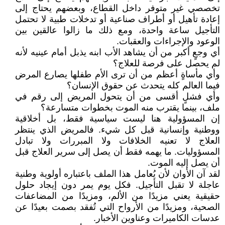
تخصصي غير متوفر داخل القطاع، وبعضهم يحتاج إلى
إعادة تأهيل أو أطراف صناعية أو تدخلات طبية لا تحتمل
التأجيل ساعة واحدة، ومع ذلك ما زالوا عالقين بين
الوعود والإجراءات والعقبات.
أي وجعٍ أكبر من أن يشاهد الأب ابنه يذبل أمام عينيه لأنه
لم يحصل على فرصة للعلاج؟
وأي مأساةٍ أعظم من أن ترى الأم طفلها يصارع المرض
فيما العالم كله يتحدث عن حقوق الإنسان؟
وأي فشلٍ أقسى من أن يتحول المريض إلى رقم في
ملف، بينما يقترب منه الموت بخطوات متسارعة؟
إن المسؤولية هنا ليست سياسية فقط، بل أخلاقية
ووطنية وإنسانية قبل كل شيء. فالمريض الذي ينتظر
العلاج لا تعنيه الخلافات ولا المبررات ولا تبادل
المسؤوليات. ما يهمه فقط أن يصل إلى سرير العلاج قبل
أن يصل إليه الموت.
لقد آن الأوان لأن يُعامل هذا الملف باعتباره أولوية وطنية
عاجلة لا تقبل التأجيل. فكل يوم يمر دون إيجاد حلول
حقيقية يعني مزيدًا من الألم، ومزيدًا من المضاعفات
الصحية، ومزيدًا من الأرواح التي تُفقد بصمت بعيدًا عن
عدسات الكاميرات وعناوين الأخبار.