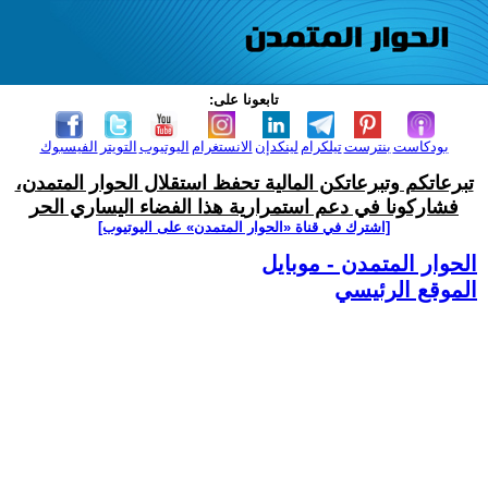
تابعونا على:
بودكاست
بنترست
تيلكرام
لينكدإن
الانستغرام
اليوتيوب
التويتر
الفيسبوك
تبرعاتكم وتبرعاتكن المالية تحفظ استقلال الحوار المتمدن،
فشاركونا في دعم استمرارية هذا الفضاء اليساري الحر
[اشترك في قناة ‫«الحوار المتمدن» على اليوتيوب]
الحوار المتمدن - موبايل
الموقع الرئيسي