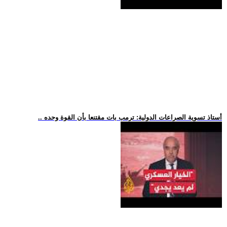
.. أستاذ تسوية الصراعات الدولية: ترمب بات مقتنعا بأن القوة وحده