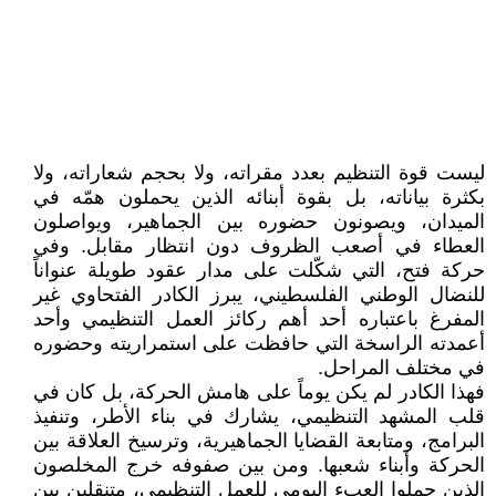
ليست قوة التنظيم بعدد مقراته، ولا بحجم شعاراته، ولا
بكثرة بياناته، بل بقوة أبنائه الذين يحملون همّه في
الميدان، ويصونون حضوره بين الجماهير، ويواصلون
العطاء في أصعب الظروف دون انتظار مقابل. وفي
حركة فتح، التي شكّلت على مدار عقود طويلة عنواناً
للنضال الوطني الفلسطيني، يبرز الكادر الفتحاوي غير
المفرغ باعتباره أحد أهم ركائز العمل التنظيمي وأحد
أعمدته الراسخة التي حافظت على استمراريته وحضوره
في مختلف المراحل.
فهذا الكادر لم يكن يوماً على هامش الحركة، بل كان في
قلب المشهد التنظيمي، يشارك في بناء الأطر، وتنفيذ
البرامج، ومتابعة القضايا الجماهيرية، وترسيخ العلاقة بين
الحركة وأبناء شعبها. ومن بين صفوفه خرج المخلصون
الذين حملوا العبء اليومي للعمل التنظيمي، متنقلين بين