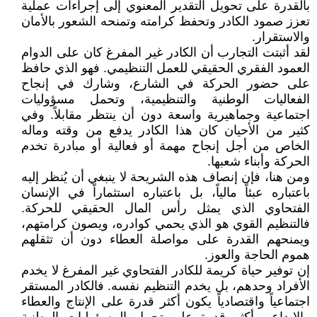
بالقدرة على تحويل التقدير المعنوي إلى إجراءات عملية
تعزز صمود الكادر وتحفظ كرامته وتمنحه الشعور بالأمان
والاستقرار.
لقد أثبتت التجارب أن الكادر غير المفرغ كان على الدوام
العمود الفقري الحقيقي للعمل التنظيمي. فهو الذي حافظ
على حضور الحركة في الشارع، وشارك في إنجاح
الفعاليات الوطنية والتنظيمية، وتحمل مسؤوليات
اجتماعية وجماهيرية واسعة دون أن ينتظر مقابلاً. وفي
كثير من الأحيان كان هذا الكادر يدفع من وقته وماله
الخاص من أجل إنجاح مهمة أو فعالية أو مبادرة تخدم
الحركة وأبناء شعبها.
ومن هنا، فإن إنصاف هذه الشريحة لا ينبغي أن يُنظر إليه
باعتباره عبئاً مالياً، بل باعتباره استثماراً في الإنسان
الفتحاوي الذي يمثل رأس المال الحقيقي للحركة.
فالتنظيم القوي هو الذي يحمي كوادره، ويصون كرامتهم،
ويمنحهم القدرة على مواصلة العطاء دون أن تثقلهم
هموم الحاجة والعوز.
إن توفير حياة كريمة للكادر الفتحاوي غير المفرغ لا يخدم
الأفراد وحدهم، بل يخدم التنظيم نفسه. فالكادر المستقر
اجتماعياً واقتصادياً يكون أكثر قدرة على الإنتاج والعطاء