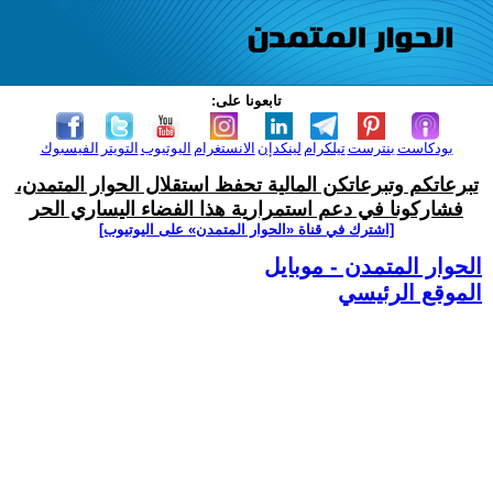
تابعونا على:
بودكاست
بنترست
تيلكرام
لينكدإن
الانستغرام
اليوتيوب
التويتر
الفيسبوك
تبرعاتكم وتبرعاتكن المالية تحفظ استقلال الحوار المتمدن،
فشاركونا في دعم استمرارية هذا الفضاء اليساري الحر
[اشترك في قناة ‫«الحوار المتمدن» على اليوتيوب]
الحوار المتمدن - موبايل
الموقع الرئيسي