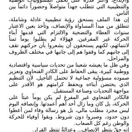
والإبداع، وأكثر قدرة على تحمل المسؤوليات الوطنية
والتنظيمية التي تتطلب جهداً متواصلاً وحضوراً دائماً بين
الناس.
إن هذا الملف يستحق رؤية تنظيمية عادلة وشاملة،
تنطلق من مبدأ المساواة والإنصاف، وتأخذ بعين الاعتبار
سنوات العطاء والتضحية والالتزام التي قدمها أبناء
الحركة غير المفرغين. فهؤلاء لم يطلبوا يوماً ثمناً
لانتمائهم، لكنهم يستحقون أن يشعروا بأن حركتهم تقف
إلى جانبهم كما وقفوا هم إلى جانبها في مختلف الظروف
والمراحل.
وفي ظل ما يعيشه شعبنا من تحديات سياسية واقتصادية
ووطنية كبيرة، يبقى الحفاظ على الكادر الفتحاوي وتعزيز
صموده مسؤولية جماعية لا تحتمل التأجيل. لأن التنظيم
الذي يحتضن أبناءه ويحفظ كرامتهم هو الأقدر على
مواجهة التحديات وصناعة المستقبل.
فالكادر الفتحاوي غير المفرغ لم يكن يوماً عبئاً على
الحركة، بل كان وما زال أحد أهم أعمدتها. وإنصافه اليوم
ليس مجرد مطلب مالي، بل هو رسالة وفاء لمن أعطوا
دون حدود، وصبروا دون شروط، وبقوا أوفياء للحركة
والوطن رغم كل الصعاب.
إنه حقٌ ينتظر الإنصاف... وعدالةٌ تنتظر القرار.