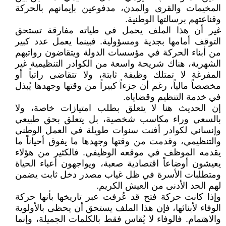
المخيمات والقرى والمدن، مدفوعين بإيمانهم بالحركة
وقناعتهم برسالتها الوطنية.
غير أن هذا الملف يحمل في طياته مفارقة تستحق
التوقف أمامها بجدية ومسؤولية. فبينما يعمل عدد كبير
من أبناء الحركة في مؤسسات الدولة ويتقاضون رواتبهم
الشهرية، هناك شريحة واسعة من الكوادر التنظيمية غير
المفرغة لا تمتلك وظيفة ثابتة، ولا تتقاضى راتباً أو
مخصصاً مالياً، رغم أن جزءاً كبيراً من وقتها وجهدها يُبذل
في خدمة التنظيم وقضاياه.
إن الحديث هنا لا يتعلق بطلب امتيازات خاصة، ولا
بالسعي وراء مكاسب شخصية، بل يتعلق بحق طبيعي
وإنساني لكوادر أفنت سنوات طويلة في العمل الوطني
والتنظيمي، وقدمت من وقتها وجهدها ما يفوق أحياناً ما
يقدمه الموظف في موقعه الوظيفي. فالكثير من هؤلاء
يعيشون أوضاعاً اقتصادية صعبة، ويواجهون أعباء الحياة
ومتطلبات الأسرة في ظل غياب مصدر دخل ثابت يضمن
لهم الحد الأدنى من العيش الكريم.
وإذا كانت حركة فتح قد عُرفت عبر تاريخها بأنها حركة
الوفاء لأبنائها، فإن هذا الملف يستحق أن يحظى بالأولوية
والاهتمام. فالوفاء لا يُقاس فقط بالكلمات الجميلة، وإنما