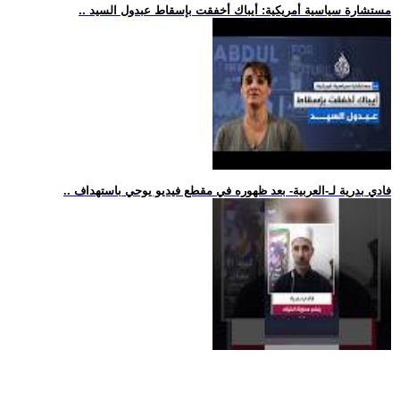
.. مستشارة سياسية أمريكية: أيباك أخفقت بإسقاط عبدول السيد
.. فادي بدرية لـ-العربية- بعد ظهوره في مقطع فيديو يوحي باستهداف