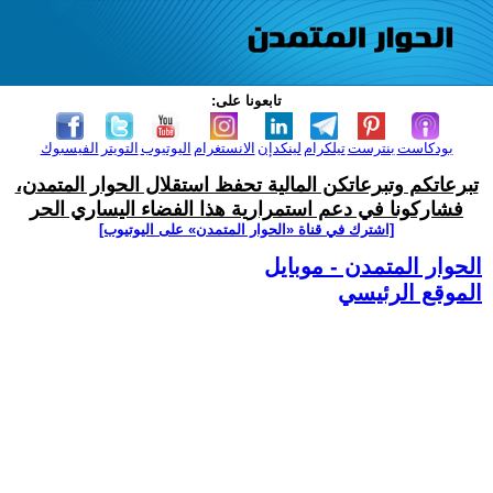
تابعونا على:
بودكاست
بنترست
تيلكرام
لينكدإن
الانستغرام
اليوتيوب
التويتر
الفيسبوك
تبرعاتكم وتبرعاتكن المالية تحفظ استقلال الحوار المتمدن،
فشاركونا في دعم استمرارية هذا الفضاء اليساري الحر
[اشترك في قناة ‫«الحوار المتمدن» على اليوتيوب]
الحوار المتمدن - موبايل
الموقع الرئيسي