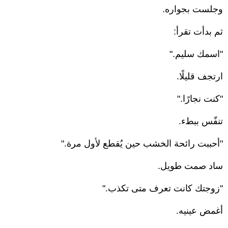
وجلست بجواره.
ثم بدأت تقرأ:
"اسمك سليم."
ارتجف قليلًا.
"كنت نجارًا."
تنفّس ببطء.
"أحببت رائحة الخشب حين يُقطع لأول مرة."
ساد صمت طويل.
"زوجتك كانت تعرف متى تكذب."
أغمض عينيه.