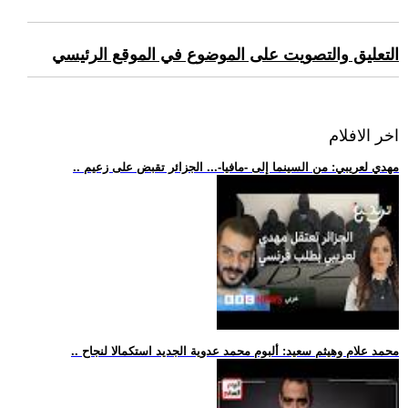
التعليق والتصويت على الموضوع في الموقع الرئيسي
اخر الافلام
.. مهدي لعريبي: من السينما إلى -مافيا-... الجزائر تقبض على زعيم
.. محمد علام وهيثم سعيد: ألبوم محمد عدوية الجديد استكمالا لنجاح