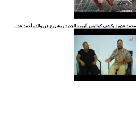
.. محمد عدوية يكشف كواليس ألبومه الجديد ومشروع عن والده أحمد عد