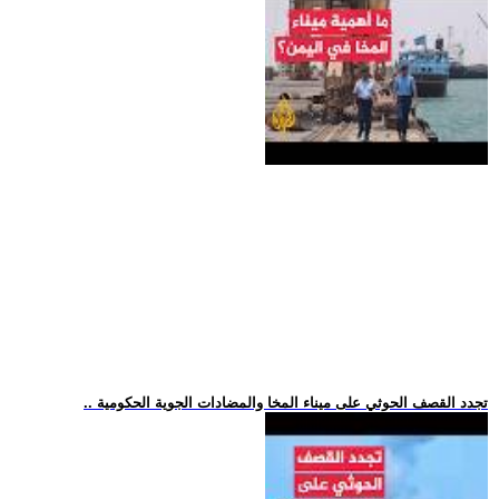
.. تجدد القصف الحوثي على ميناء المخا والمضادات الجوية الحكومية