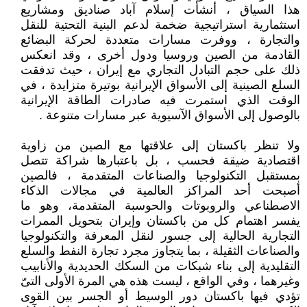
هذا السياق ، أنشأت إسلام آباد صناديق ومشاريع
استثمارية استراتيجية ضخمة لدعم البنية التحتية للنقل
والتجارة ، ووفرت مسارات متعددة لحركة البضائع
القادمة من الصين وروسيا ودول أخرى ، وقد انعكس
ذلك على حجم التبادل التجاري مع إيران ، حيث تدفقت
السلع الصينية إلى الأسواق الإيرانية بوتيرة متزايدة ، في
الوقت الذي استمرت فيه صادرات الطاقة الإيرانية
بالوصول إلى الأسواق الآسيوية عبر مسارات متنوعة .
ولا تنظر باكستان إلى علاقتها مع الصين من زاوية
اقتصادية ضيقة فحسب ، بل باعتبارها شراكة تتصل
بمستقبل التكنولوجيا والصناعات المتقدمة ، فالصين
أصبحت أحد المراكز العالمية في مجالات الذكاء
الاصطناعي والروبوتات والحوسبة المتقدمة، وهو ما
يفسر اهتمام كل من باكستان وإيران بتحويل الممرات
التجارية الحالية إلى جسور لنقل المعرفة والتكنولوجيا
والصناعات الثقيلة ، بما يتجاوز مجرد تجارة النفط والسلع
التقليدية إلى بناء شبكات من السكك الحديدية والأنابيب
وغيرهما ، وفي الواقع ، ليست هذه هي المرة الأولى التىّ
تؤدي فيها باكستان دور الوسيط أو الجسر بين القوى