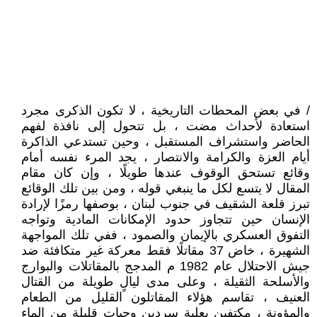
/ في بعض المحطات التاريخية ، لا تكون الذكرى مجرد
استعادة لأحداث مضت ، بل تتحول إلى نافذة لفهم
الحاضر واستشراف المستقبل ، وحين تستدعي الذاكرة
أيام العزة والكرامة والانتصار ، يجد المرء نفسه أمام
وقائع تستحق الوقوف عندها طويلًا ، وإن كان مقام
المقال لا يتسع لكل ما ينبغي قوله ، ومن بين تلك الوقائع
تبرز قلعة الشقيف في جنوب لبنان ، بوصفها رمزًا لإرادة
الإنسان حين تتجاوز حدود الإمكانات المادية وتواجه
التفوق العسكري بالإيمان والصمود ، ففي تلك المواجهة
الشهيرة ، خاض 37 مقاتلًا فقط معركة غير متكافئة ضد
جيش الاحتلال عام 1982 م المدجج بالمقاتلات والبوارج
والأسلحة الثقيلة ، وعلى مدى ليالٍ طويلة من القتال
العنيف ، تقاسم هؤلاء المقاتلون القليل من الطعام
والمؤونة ، مكتفين بعلبة سردين وحبات قليلة من الماء