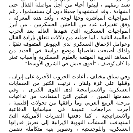
تسد رمقهم ، ليبقوا أحياء من أجل مواصلة القتال حتى
الشهادة ، وقد استشهدوا جميعًا دون أن يستسلموا ، رغم
المواجهات المباشرة وجهًا لوجه ، وتُعد هذه المعركة ،
وفق تقديرات عدد من الباحثين العسكريين ، من أبرز
المواجهات العسكرية التىّ شهدها العالم بعد الحرب
العالمية الثانية ، لما حملته من دلالات تتعلق بإرادة القتال
وعوامل الإخفاق العسكري لدى الجيوش المتفوقة تقنيًا ،
ولذلك أصبحت تفاصيلها موضع دراسة في العديد من
المعاهد الغربية المهتمة بالعلوم العسكرية وأسباب تعثر
ما كان يُوصف بـ”أقوى جيش في الشرق الأوسط”.
وفي سياق مختلف ، أعادت الحروب الأخيرة على إيران ،
وقبلها على غزة ولبنان ، ترتيب الكثير من الحسابات
العسكرية والاستراتيجية لدى القوى الكبرى ، وفي
مقدمتها الصين ، فبكين التىّ استفادت من تداعيات
مرحلة الربيع العربي وما رافقها من تحولات إقليمية ،
أجرت مراجعات عميقة في سياساتها الدفاعية
والاستراتيجية ، كما دفعتها الضربات الأمريكية التىّ
استهدفت المنشآت النووية الإيرانية إلى تعزيز قدراتها
العسكرية واللوجستية ، وتطوير بنية متكاملة تضمن