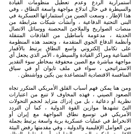
استمرارية الردع وعدم تعطيل منظومات القيادة
والسيطرة في حال اندلاع مواجهة واسعة النطاق ، وفي
هذا الإطار ، وسعت الصين من استثماراتها العسكرية في
البنى التحتية الدفاعية ، وأنشأت شبكات مترابطة من
منصات الصواريخ والملاجئ المحصنة ووسائل الاتصال
الحديثة ، مدعومة بأساطيل من القاذفات المتنقلة
وأنظمة الدفاع الجوي المتقدمة ، وتعتمد هذه المنظومة
على تكامل إلكتروني واسع النطاق يرتبط بالأقمار
الصناعية ومراكز القيادة والسيطرة ، الأمر الذي يجعل أي
مواجهة مباشرة مع الصين محفوفة بمخاطر سوء التقدير
الاستراتيجي ، سواء في ملف تايوان أو في سياق
المنافسة الاقتصادية المتصاعدة بين بكين وواشنطن .
ومن هنا يمكن فهم أسباب القلق الأمريكي المتكرر تجاه
الصعود الصيني ، فهذه المخاوف لا تنبع من اعتبارات
نظرية أو دعائية ، بل من إدراك متزايد لحجم التحولات
التىّ تشهدها موازين القوة الدولية ، كما أن التردد
الأمريكي في توسيع نطاق المواجهة مع إيران أو
الانخراط في عمليات عسكرية برية واسعة يرتبط بجملة
من العوامل الإقليمية والدولية ، وفي مقدمتها رفض البيئة