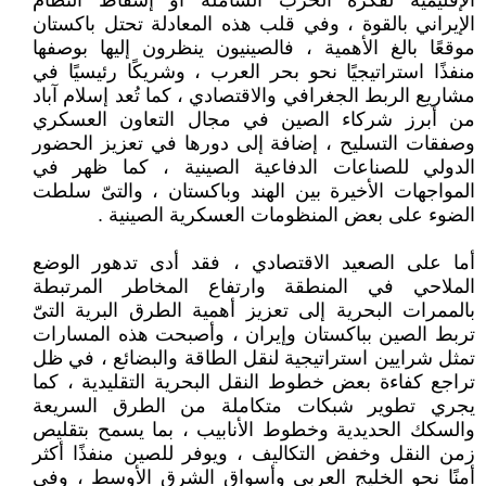
الإقليمية لفكرة الحرب الشاملة أو إسقاط النظام
الإيراني بالقوة ، وفي قلب هذه المعادلة تحتل باكستان
موقعًا بالغ الأهمية ، فالصينيون ينظرون إليها بوصفها
منفذًا استراتيجيًا نحو بحر العرب ، وشريكًا رئيسيًا في
مشاريع الربط الجغرافي والاقتصادي ، كما تُعد إسلام آباد
من أبرز شركاء الصين في مجال التعاون العسكري
وصفقات التسليح ، إضافة إلى دورها في تعزيز الحضور
الدولي للصناعات الدفاعية الصينية ، كما ظهر في
المواجهات الأخيرة بين الهند وباكستان ، والتىّ سلطت
الضوء على بعض المنظومات العسكرية الصينية .
أما على الصعيد الاقتصادي ، فقد أدى تدهور الوضع
الملاحي في المنطقة وارتفاع المخاطر المرتبطة
بالممرات البحرية إلى تعزيز أهمية الطرق البرية التىّ
تربط الصين بباكستان وإيران ، وأصبحت هذه المسارات
تمثل شرايين استراتيجية لنقل الطاقة والبضائع ، في ظل
تراجع كفاءة بعض خطوط النقل البحرية التقليدية ، كما
يجري تطوير شبكات متكاملة من الطرق السريعة
والسكك الحديدية وخطوط الأنابيب ، بما يسمح بتقليص
زمن النقل وخفض التكاليف ، ويوفر للصين منفذًا أكثر
أمنًا نحو الخليج العربي وأسواق الشرق الأوسط ، وفي