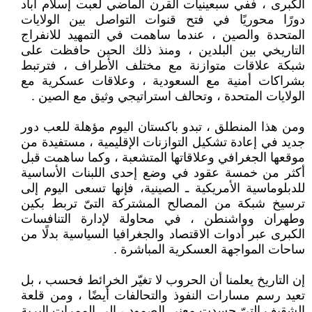
الكبرى ، ففي سبعينيات القرن الماضي لعبت إسلام آباد
دورًا محوريًا في فتح قنوات التواصل بين الولايات
المتحدة والصين ، عندما ساهمت في التمهيد للانفراج
التاريخي بين البلدين ، ومنذ ذلك الحين حافظت على
شبكة علاقات متوازنة مع مختلف الأطراف ، فترتبط
بشراكات أمنية مع السعودية ، وعلاقات عسكرية مع
الولايات المتحدة ، وتحالف استراتيجي وثيق مع الصين .
ومن هذا المنطلق ، تبدو باكستان اليوم مؤهلة للعب دور
جديد في إعادة تشكيل التوازنات الإقليمية ، مستفيدة من
موقعها الجغرافي وعلاقاتها المتشعبة ، وكما ساهمت قبل
أكثر من خمسة عقود في وضع إحدى اللبنات الأساسية
للدبلوماسية الأمريكية ـ الصينية، فإنها تسعى اليوم إلى
ترسيخ شبكة من المصالح المشتركة التىّ تربط بكين
وطهران وواشنطن ، في محاولة لإدارة التنافسات
الكبرى عبر أدوات الاقتصاد والجغرافيا السياسية بدلًا من
ساحات المواجهة العسكرية المباشرة .
إن التاريخ يعلمنا أن الحروب لا تغيّر الخرائط فحسب ، بل
تعيد رسم مسارات النفوذ والتحالفات أيضًا ، ومن قلعة
الشقيف التىّ جسدت معنى الصمود ، إلى الممرات البرية