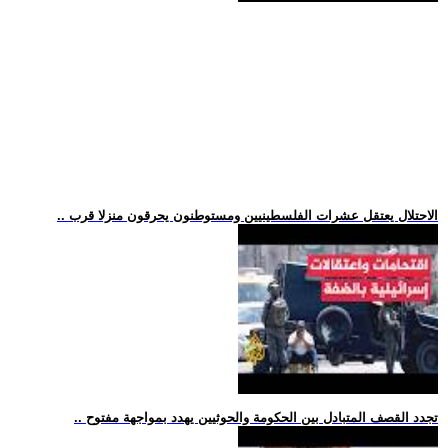
.. الاحتلال يعتقل عشرات الفلسطينيين ومستوطنون يحرقون منزلا قرب
.. تجدد القصف المتبادل بين الحكومة والحوثيين يهدد بمواجهة مفتوح