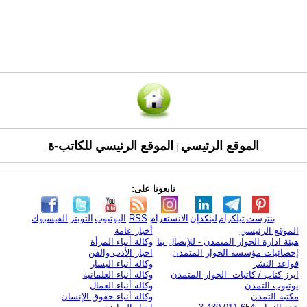
الموقع الرئيسي
الموقع الرئيسي للكاتب-ة
|
تابعونا على:
بنترست
تيلكرام
لينكدإن
الانستغرام
RSS
اليوتيوب
التويتر
الفيسبوك
الموقع الرئيسي
أخبار عامة
هيئة ادارة الحوار المتمدن - للإتصال بنا
وكالة أنباء المرأة
إحصائيات مؤسسة الحوار المتمدن
اخبار الأدب والفن
قواعد النشر
وكالة أنباء اليسار
ابرز كتاب / كاتبات الحوار المتمدن
وكالة أنباء العلمانية
يوتيوب التمدن
وكالة أنباء العمال
مكتبة التمدن
وكالة أنباء حقوق الإنسان