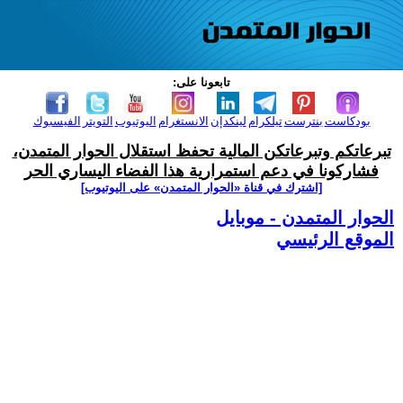
تابعونا على:
بودكاست
بنترست
تيلكرام
لينكدإن
الانستغرام
اليوتيوب
التويتر
الفيسبوك
تبرعاتكم وتبرعاتكن المالية تحفظ استقلال الحوار المتمدن،
فشاركونا في دعم استمرارية هذا الفضاء اليساري الحر
[اشترك في قناة ‫«الحوار المتمدن» على اليوتيوب]
الحوار المتمدن - موبايل
الموقع الرئيسي