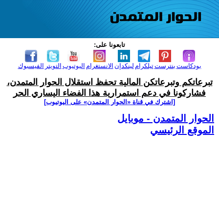
تابعونا على:
بودكاست
بنترست
تيلكرام
لينكدإن
الانستغرام
اليوتيوب
التويتر
الفيسبوك
تبرعاتكم وتبرعاتكن المالية تحفظ استقلال الحوار المتمدن،
فشاركونا في دعم استمرارية هذا الفضاء اليساري الحر
[اشترك في قناة ‫«الحوار المتمدن» على اليوتيوب]
الحوار المتمدن - موبايل
الموقع الرئيسي