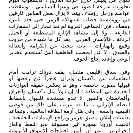
سوى من يعيش خارج حركة التاريخ ، فالشعوب اليوم
تجاوزت سرعة الضوء في وعيها السياسي ، وسقطت
عواصم ورحل رؤساء ، بينما لا يزال بعض الفنانين غارقين
في رومانسية خطاب استهلكه الزمن حتى فقد تأثيره
ومعناه ، فإن الجماهير العربية لم تعد تنحاز إلى الشعارات
الفارغة ، ولا إلى مشاهد الإثارة المصطنعة أو الجمل
الرنانة ، فالإنسان العربي ، بعد كل ما شهده من حروب
وقمع وانهيارات ، بات يبحث عن الكرامة والعدالة
والصدق ، لا عن الخطب العاطفية التىّ تُستخدم لتخدير
الوعي وإعادة إنتاج الخوف.
وفي سياق إقليمي متصل، يقف دونالد ترامب أمام
التفاهمات بين باكستان وإيران عاجزاً عن رفضها أو
قبولها بصورة حاسمة ، وهو ما يعكس حقيقة التوازنات
الجديدة في المنطقة ؛ إذ إن دولاً مثل باكستان والعراق
وأفغانستان والصين لا تبدو مستعدة للقبول بإسقاط
النظام الإيراني ، لما قد يترتب على ذلك من فوضى
إقليمية واسعة ، وفي ظل أزمة الطاقة العالمية ، وتصاعد
تداعيات إغلاق مضيق هرمز وتراجع الإمدادات الخليجية ،
اتجهت أوروبا بصورة غير مسبوقة نحو النفط والغاز
الجزائريين ، غير أن تأمين احتياجات الأسواق الأوروبية