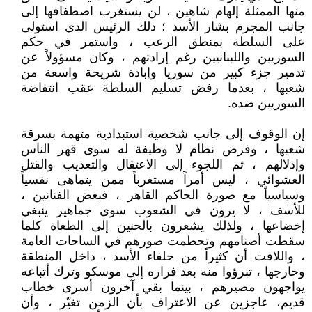
منها الممثلة إلهام شاهين ، لن يستغرب اصطفافها إلى
جانب المجرم بشار الأسد ؛ ذلك الرئيس الذي استولى
على السلطة بمنطق الرعب ، واستمر في حكم
السوريين واللبنانيين رغم إرادتهم ، وكان مسؤولاً عن
تدمير جزء كبير من سوريا وإبادة شريحة واسعة من
شعبها ، بعدما رفض تسليم السلطة عقب انتفاضة
السوريين ضده.
إن الوقوف إلى جانب شخصية استبدادية متهمة بسرقة
شعبها ، وفرض نظام لا وظيفة له سوى قهر الناس
وإذلالهم ، ثم اللجوء إلى الاعتقال والتعذيب والقتل
العشوائي ، ليس أمراً مستغرباً ممن يتماهى نفسياً
وسياسياً مع صورة الحاكم القاهر ، فبعض الفنانين ،
للأسف ، لا يرون في الشعوب سوى جماهير ينبغي
إخضاعها ، ولذلك يشعرون بالحنين إلى الطغاة كلما
سقطت أصنامهم وتحطمت صورهم في الساحات العامة
، واللافت أن كثيراً من حلفاء الأسد ، داخل المنطقة
وخارجها ، تبرؤوا منه بعد فراره إلى موسكو وترك أتباعه
يواجهون مصيرهم ، بينما بقي آخرون أسرى خطاب
قديم، عاجزين عن الاعتراف بأن الزمن تغيّر ، وأن