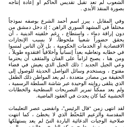
الشعوب لم تعد تقبل تقديس الحاكم أو إعادة إنتاجه
بصورة المنقذ الأبدي .
وفي المقابل ، يبرز اسم أحمد الشرع بوصفه نموذجاً
مختلفاً في المشهد السوري الراهن ؛ إذ دخل دمشق من
دون إراقة دماء ، واستطاع ، رغم خلفيته الدينية ، أن
يحقق حضوراً شعبياً ملحوظاً، لا بسبب الإنجازات
الاقتصادية أو الخدمات الحكومية ، بل لأن الناس لمسوا
في خطابه وتعاطيه بعداً إنسانياً وأخلاقياً افتقدوه طويلاً ،
ومن هنا ، يصبح لزاماً على الفنان والمثقف أن يحترما
وعي الجيل الجديد ؛ ذلك الجيل الذي يعيش في فضاء
مفتوح ، ويستخدم وسائل التواصل الحديثة للوصول إلى
الحقيقة من مصادر متعددة ، لم يعد المواطن ذلك الطفل
الذي يتلقى روايته الوحيدة عبر شاشة السلطة الرسمية ،
ولم يعد ممكناً تمرير التصريحات السطحية والخطابات
الخشبية كما كان يحدث في العقود الماضية.
لقد انتهى زمن “قال الرئيس”، وانقضى عصر التعليمات
المقدسة والزعيم المُحنّط الذي لا يخطئ ، كما انتهت
صلاحية الوجبات الدعائية الباردة التىّ لم يعد يستهلكها