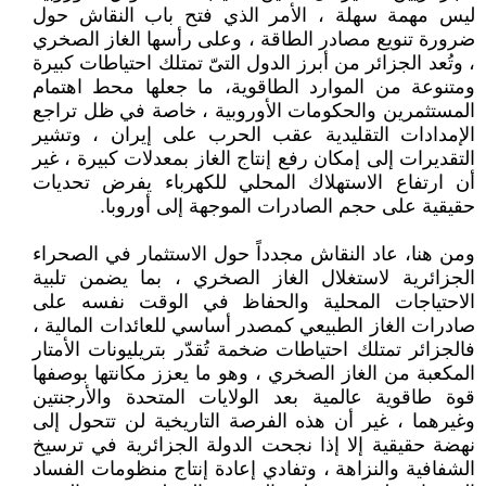
ليس مهمة سهلة ، الأمر الذي فتح باب النقاش حول
ضرورة تنويع مصادر الطاقة ، وعلى رأسها الغاز الصخري
، وتُعد الجزائر من أبرز الدول التىّ تمتلك احتياطات كبيرة
ومتنوعة من الموارد الطاقوية، ما جعلها محط اهتمام
المستثمرين والحكومات الأوروبية ، خاصة في ظل تراجع
الإمدادات التقليدية عقب الحرب على إيران ، وتشير
التقديرات إلى إمكان رفع إنتاج الغاز بمعدلات كبيرة ، غير
أن ارتفاع الاستهلاك المحلي للكهرباء يفرض تحديات
حقيقية على حجم الصادرات الموجهة إلى أوروبا.
ومن هنا، عاد النقاش مجدداً حول الاستثمار في الصحراء
الجزائرية لاستغلال الغاز الصخري ، بما يضمن تلبية
الاحتياجات المحلية والحفاظ في الوقت نفسه على
صادرات الغاز الطبيعي كمصدر أساسي للعائدات المالية ،
فالجزائر تمتلك احتياطات ضخمة تُقدّر بتريليونات الأمتار
المكعبة من الغاز الصخري ، وهو ما يعزز مكانتها بوصفها
قوة طاقوية عالمية بعد الولايات المتحدة والأرجنتين
وغيرهما ، غير أن هذه الفرصة التاريخية لن تتحول إلى
نهضة حقيقية إلا إذا نجحت الدولة الجزائرية في ترسيخ
الشفافية والنزاهة ، وتفادي إعادة إنتاج منظومات الفساد