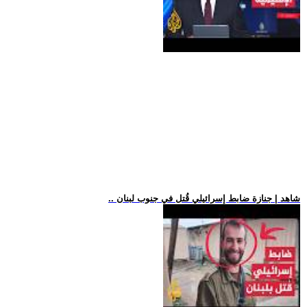
.. شاهد | جنازة ضابط إسرائيلي قُتل في جنوب لبنان