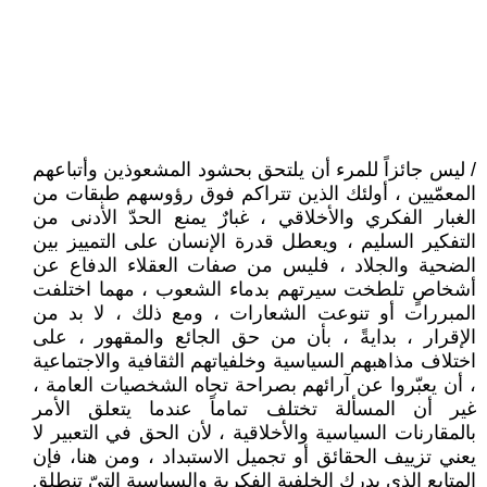
/ ليس جائزاً للمرء أن يلتحق بحشود المشعوذين وأتباعهم
المعمّيين ، أولئك الذين تتراكم فوق رؤوسهم طبقات من
الغبار الفكري والأخلاقي ، غبارٌ يمنع الحدّ الأدنى من
التفكير السليم ، ويعطل قدرة الإنسان على التمييز بين
الضحية والجلاد ، فليس من صفات العقلاء الدفاع عن
أشخاصٍ تلطخت سيرتهم بدماء الشعوب ، مهما اختلفت
المبررات أو تنوعت الشعارات ، ومع ذلك ، لا بد من
الإقرار ، بدايةً ، بأن من حق الجائع والمقهور ، على
اختلاف مذاهبهم السياسية وخلفياتهم الثقافية والاجتماعية
، أن يعبّروا عن آرائهم بصراحة تجاه الشخصيات العامة ،
غير أن المسألة تختلف تماماً عندما يتعلق الأمر
بالمقارنات السياسية والأخلاقية ، لأن الحق في التعبير لا
يعني تزييف الحقائق أو تجميل الاستبداد ، ومن هنا، فإن
المتابع الذي يدرك الخلفية الفكرية والسياسية التىّ تنطلق