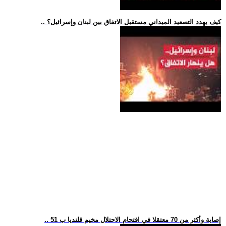
.. كيف يهدد التصعيد الميداني مستقبل الاتفاق بين لبنان وإسرائيل؟
.. 51 إصابة وأكثر من 70 معتقلا في اقتحام الاحتلال مخيم قلنديا ب