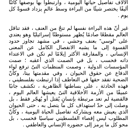
الآلاف تفاصيل حياتها اليومية ، وارتبطوا بها بوصفها كائنًا
أليفًا يختصر شيئًا من البراءة وسط عالمٍ يزداد قسوةً كل
يوم .
غير أنّ هذه البراءة نفسها لم تنجُ من العنف ، فقد تناقل
العالم مقطعًا صادمًا يُظهر مستوطنًا إسرائيليًا وهو يعتدي
على “لوسي” بعنف وحشي ، في مشهد تجاوز حدود
القسوة إلى ما يشبه الانفصال الكامل عن المعنى
الإنساني ، والمفارقة الأكثر إيلامًا لم تكن في الاعتداء
ذاته فحسب ، بل في الصمت الذي أعقبه ؛ صمت
المؤسسات الدولية ، وصمت المنظمات التىّ ترفع لواء
الدفاع عن حقوق الحيوان ، وفي مقدمتها بيتا، وكأنّ
الضحية تفقد حقها في التعاطف إذا ارتبطت بفلسطيني ،
فهذه الحادثة ، على بساطتها الظاهرية ، تكشف جانبًا
عميقًا من الأزمة الأخلاقية التىّ يعيشها العالم اليوم ،
فالقضية لم تعد مرتبطة بإنسانٍ يُقتل أو يُهجّر فقط ، بل
وصلت إلى حدّ استهداف كل ما يتصل به ، حتى الحيوان
الذي يعيش معه ويشاركه تفاصيل الحياة اليومية ، وكأنّ
المطلوب ليس إقصاء الفلسطيني سياسيًا فحسب ، بل
محو كل ما يرمز إلى حضوره الإنساني والعاطفي .