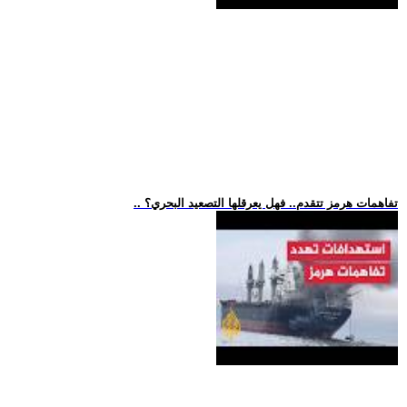
.. تفاهمات هرمز تتقدم.. فهل يعرقلها التصعيد البحري؟