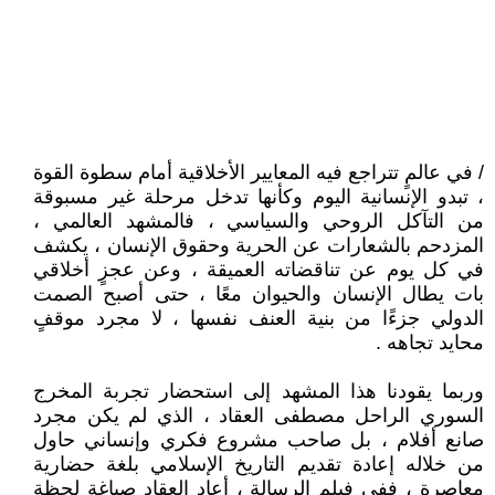
/ في عالمٍ تتراجع فيه المعايير الأخلاقية أمام سطوة القوة
، تبدو الإنسانية اليوم وكأنها تدخل مرحلة غير مسبوقة
من التآكل الروحي والسياسي ، فالمشهد العالمي ،
المزدحم بالشعارات عن الحرية وحقوق الإنسان ، يكشف
في كل يوم عن تناقضاته العميقة ، وعن عجزٍ أخلاقي
بات يطال الإنسان والحيوان معًا ، حتى أصبح الصمت
الدولي جزءًا من بنية العنف نفسها ، لا مجرد موقفٍ
محايد تجاهه .
وربما يقودنا هذا المشهد إلى استحضار تجربة المخرج
السوري الراحل مصطفى العقاد ، الذي لم يكن مجرد
صانع أفلام ، بل صاحب مشروع فكري وإنساني حاول
من خلاله إعادة تقديم التاريخ الإسلامي بلغة حضارية
معاصرة ، ففي فيلم الرسالة ، أعاد العقاد صياغة لحظة