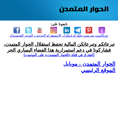
تابعونا على:
بودكاست
بنترست
تيلكرام
لينكدإن
الانستغرام
اليوتيوب
التويتر
الفيسبوك
تبرعاتكم وتبرعاتكن المالية تحفظ استقلال الحوار المتمدن،
فشاركونا في دعم استمرارية هذا الفضاء اليساري الحر
[اشترك في قناة ‫«الحوار المتمدن» على اليوتيوب]
الحوار المتمدن - موبايل
الموقع الرئيسي