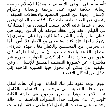
تأسيسية في الوعي الإنساني ، مقدّمًا الإسلام بوصفه
رسالة أخلاقية تقوم على الرحمة والعدالة واحترام
الإنسان ، بعيدًا عن الصور النمطية والانفعالات الضيقة ،
وتُروى عن العقاد حادثة ذات دلالة لافتة مع الفنان توفيق
الدقن ، عندما عاتبه الأخير بسبب استبعاده من المشاركة
في الفيلم ، فقد برّر العقاد موقفه بأن الدقن ارتبط في
أذهان الناس بأدوار الشر ، فما كان من الفنان المصري إلا
أن ردّ ساخرًا: «إذا كنتَ ستضعني مع الكفار فلا بأس ، أمّا
أن تحرمني من المسلمين والكفار معًا ، فهذه كبيرة!»،
لتنطلق القاعة بالضحك ، غير أنّ ما وراء الطرفة كان
أعمق من مجرد دعابة ؛ إذ كشف الحوار ، بصورة غير
مباشرة ، عن خطورة التصنيف المسبق للإنسان ، وعن
الكيفية التىّ يمكن أن تتحول فيها الصورة الذهنية إلى
شكل من أشكال الإقصاء .
اليوم ، وبعد عقود على تلك الحادثة ، يبدو أن العالم انتقل
من مرحلة التصنيف إلى مرحلة نزع الإنسانية بالكامل
عن الآخر ، وهذا ما ظهر بوضوح في حادثة الكلبة
“لوسي”، التىّ تحولت خلال السنوات الماضية إلى حالة
وجدانية على منصات التواصل الاجتماعي ، فقد تابع مئات