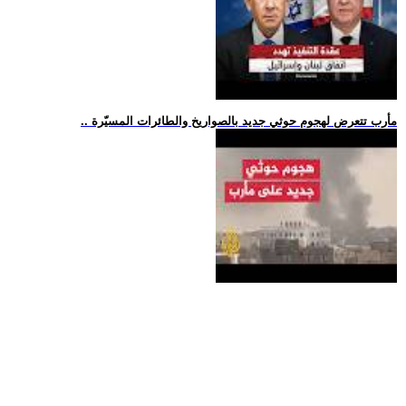
.. مأرب تتعرض لهجوم حوثي جديد بالصواريخ والطائرات المسيّرة