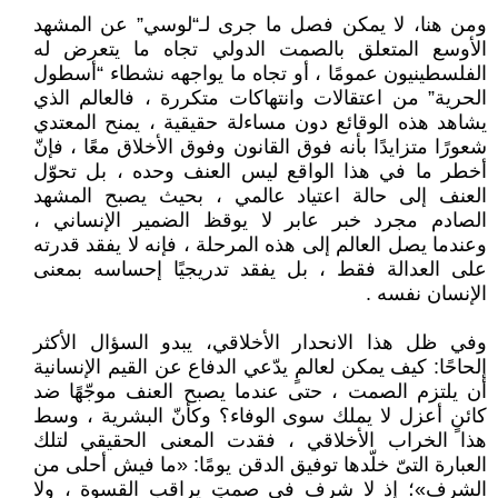
ومن هنا، لا يمكن فصل ما جرى لـ“لوسي” عن المشهد
الأوسع المتعلق بالصمت الدولي تجاه ما يتعرض له
الفلسطينيون عمومًا ، أو تجاه ما يواجهه نشطاء “أسطول
الحرية” من اعتقالات وانتهاكات متكررة ، فالعالم الذي
يشاهد هذه الوقائع دون مساءلة حقيقية ، يمنح المعتدي
شعورًا متزايدًا بأنه فوق القانون وفوق الأخلاق معًا ، فإنّ
أخطر ما في هذا الواقع ليس العنف وحده ، بل تحوّل
العنف إلى حالة اعتياد عالمي ، بحيث يصبح المشهد
الصادم مجرد خبر عابر لا يوقظ الضمير الإنساني ،
وعندما يصل العالم إلى هذه المرحلة ، فإنه لا يفقد قدرته
على العدالة فقط ، بل يفقد تدريجيًا إحساسه بمعنى
الإنسان نفسه .
وفي ظل هذا الانحدار الأخلاقي، يبدو السؤال الأكثر
إلحاحًا: كيف يمكن لعالمٍ يدّعي الدفاع عن القيم الإنسانية
أن يلتزم الصمت ، حتى عندما يصبح العنف موجّهًا ضد
كائنٍ أعزل لا يملك سوى الوفاء؟ وكأنّ البشرية ، وسط
هذا الخراب الأخلاقي ، فقدت المعنى الحقيقي لتلك
العبارة التىّ خلّدها توفيق الدقن يومًا: «ما فيش أحلى من
الشرف»؛ إذ لا شرف في صمتٍ يراقب القسوة ، ولا