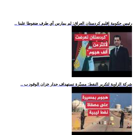
.. رئيس حكومة إقليم كردستان العراق: لم يمارس أي طرف ضغوطا علينا
.. شركة الزاوية لتكرير النفط: مسيّرة تستهداف جدار خزان الوقود ب