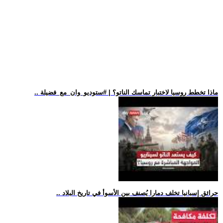
.. ماذا تخطط روسيا لاختبار تماسك الناتو؟ | #ستوديو_وان_مع_فضيلة
.. حرائق إسبانيا تخلف دمارا يُصنف بين الأسوأ في تاريخ البلاد