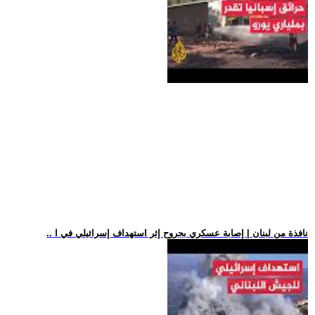
.. نافذة من لبنان | إصابة عسكري بجروح إثر استهداف إسرائيلي في ا