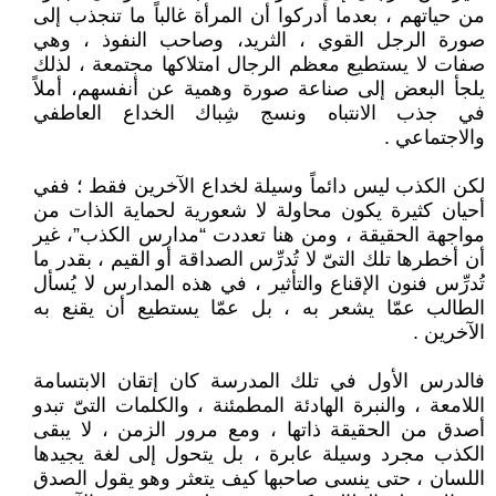
من حياتهم ، بعدما أدركوا أن المرأة غالباً ما تنجذب إلى
صورة الرجل القوي ، الثريد، وصاحب النفوذ ، وهي
صفات لا يستطيع معظم الرجال امتلاكها مجتمعة ، لذلك
يلجأ البعض إلى صناعة صورة وهمية عن أنفسهم، أملاً
في جذب الانتباه ونسج شِباك الخداع العاطفي
والاجتماعي .
لكن الكذب ليس دائماً وسيلة لخداع الآخرين فقط ؛ ففي
أحيان كثيرة يكون محاولة لا شعورية لحماية الذات من
مواجهة الحقيقة ، ومن هنا تعددت “مدارس الكذب”، غير
أن أخطرها تلك التىّ لا تُدرِّس الصداقة أو القيم ، بقدر ما
تُدرِّس فنون الإقناع والتأثير ، في هذه المدارس لا يُسأل
الطالب عمّا يشعر به ، بل عمّا يستطيع أن يقنع به
الآخرين .
فالدرس الأول في تلك المدرسة كان إتقان الابتسامة
اللامعة ، والنبرة الهادئة المطمئنة ، والكلمات التىّ تبدو
أصدق من الحقيقة ذاتها ، ومع مرور الزمن ، لا يبقى
الكذب مجرد وسيلة عابرة ، بل يتحول إلى لغة يجيدها
اللسان ، حتى ينسى صاحبها كيف يتعثر وهو يقول الصدق