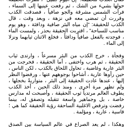
حولها بشيء من الشك ، ثم رفعت عينيها إلى السماء ،
فرأت الشمس مشرقة والجو صافياً ، فصدقت الكذب
وقررت أن تمضي معه في نزهة ، وبعد وقت ، قال
الكذب للحقيقة: “إن مياه البئر صافية ودافئة ، وهو يوم
مناسب للسباحة” ، اقتربت الحقيقة بحذر ، ولمست الماء
، فوجدته بالفعل صافياً ودافئاً ، فخلع الاثنان ثيابهما ونزلا
إلى الماء .
وفجأة ، خرج الكذب من البئر مسرعاً ، وارتدى ثياب
الحقيقة ، ثم هرب واختفى ، أما الحقيقة ، فخرجت من
البئر عارية وغاضبة ، تحاول اللحاق بالكذب ، لكن الناس ،
حين رأوها عارية ، أشاحوا بوجوههم عنها ، ورفضوا النظر
إليها ، عندها عادت الحقيقة إلى البئر ، متواريةً بخجلها ،
ولم تظهر مرة أخرى ، ومنذ ذلك الحين ، أخذ الكذب
يطوف العالم مرتدياً ثوب الحقيقة ، وأصبحت له مدارس
خاصة ، بل وجماهير واسعة تتقبله وتصفق له، بينما
رفضت وترفض الاغلبية الساحقة رؤية الحقيقة كما هي ؛
قاسية ، عارية ، ومؤلمة .
وهكذا ، لم يعد الصراع في عالم السياسة بين الصدق