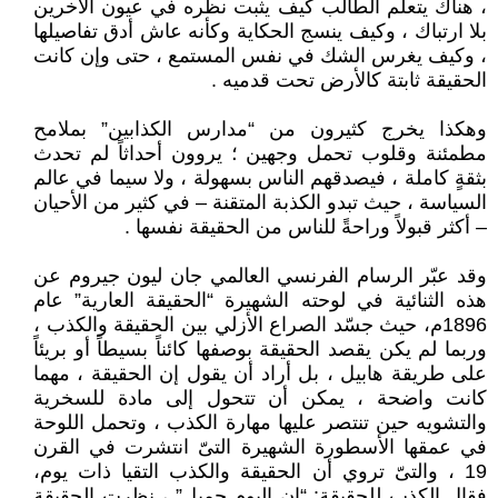
، هناك يتعلم الطالب كيف يثبت نظره في عيون الآخرين
بلا ارتباك ، وكيف ينسج الحكاية وكأنه عاش أدق تفاصيلها
، وكيف يغرس الشك في نفس المستمع ، حتى وإن كانت
الحقيقة ثابتة كالأرض تحت قدميه .
وهكذا يخرج كثيرون من “مدارس الكذابين” بملامح
مطمئنة وقلوب تحمل وجهين ؛ يروون أحداثاً لم تحدث
بثقةٍ كاملة ، فيصدقهم الناس بسهولة ، ولا سيما في عالم
السياسة ، حيث تبدو الكذبة المتقنة – في كثير من الأحيان
– أكثر قبولاً وراحةً للناس من الحقيقة نفسها .
وقد عبّر الرسام الفرنسي العالمي جان ليون جيروم عن
هذه الثنائية في لوحته الشهيرة “الحقيقة العارية” عام
1896م، حيث جسّد الصراع الأزلي بين الحقيقة والكذب ،
وربما لم يكن يقصد الحقيقة بوصفها كائناً بسيطاً أو بريئاً
على طريقة هابيل ، بل أراد أن يقول إن الحقيقة ، مهما
كانت واضحة ، يمكن أن تتحول إلى مادة للسخرية
والتشويه حين تنتصر عليها مهارة الكذب ، وتحمل اللوحة
في عمقها الأسطورة الشهيرة التىّ انتشرت في القرن
19 ، والتىّ تروي أن الحقيقة والكذب التقيا ذات يوم،
فقال الكذب للحقيقة: “إن اليوم جميل” ، نظرت الحقيقة