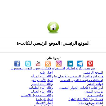
الموقع الرئيسي
الموقع الرئيسي للكاتب-ة
|
تابعونا على:
بنترست
تيلكرام
لينكدإن
الانستغرام
RSS
اليوتيوب
التويتر
الفيسبوك
الموقع الرئيسي
أخبار عامة
هيئة ادارة الحوار المتمدن - للإتصال بنا
وكالة أنباء المرأة
إحصائيات مؤسسة الحوار المتمدن
اخبار الأدب والفن
قواعد النشر
وكالة أنباء اليسار
ابرز كتاب / كاتبات الحوار المتمدن
وكالة أنباء العلمانية
يوتيوب التمدن
وكالة أنباء العمال
مكتبة التمدن
وكالة أنباء حقوق الإنسان
عدد الزوار: 3,428,350,970
اخبار الرياضة
اضافة موضوع جديد
اخبار الاقتصاد