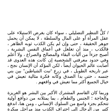
/ كلُّ التنظير التضليلي ، سواء كان بغرض الاستيلاء على
عقل المرأة أو على المال والسلطة ، لا يمكن أن يحمل
جوهر الحقيقة ، حتى وإن لم يكن الكذب ثوبه الظاهر ،
فالكذب ، منذ أن تغلغل في أعماق النفس البشرية ،
أصبح جزءاً من آليات البقاء والمصالح والصراع ، ولا أعلم
وفي حدود معرفتي الشخصية إن كانت هذه العدوى قد
أصابت عالم الحيوان أيضاً ، لكن المؤكد أن الإنسان نجح ،
عبر تاريخه الطويل ، في زرع “نبت الشياطين” بين بني
جنسه ، حتى بدا الصدق وكأنه فكرة مثالية تعيش في
خيال الجميع أكثر مما تعيش في واقعهم .
وربما كان القاسم المشترك الأكبر بين البشر هو الغريزة
والحاجة ؛ الجنس والطعام ، بما يمثلانه من دوافع أولية
تتحكم بجزء واسع من السلوك الإنساني ، ومن هنا، اندفع
كثير من الرجال إلى احتراف الكذب منذ مراحل مبكرة