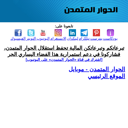
تابعونا على:
بودكاست
بنترست
تيلكرام
لينكدإن
الانستغرام
اليوتيوب
التويتر
الفيسبوك
تبرعاتكم وتبرعاتكن المالية تحفظ استقلال الحوار المتمدن،
فشاركونا في دعم استمرارية هذا الفضاء اليساري الحر
[اشترك في قناة ‫«الحوار المتمدن» على اليوتيوب]
الحوار المتمدن - موبايل
الموقع الرئيسي