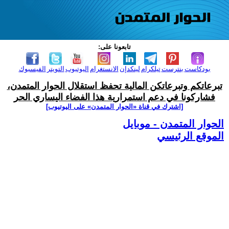
تابعونا على:
بودكاست
بنترست
تيلكرام
لينكدإن
الانستغرام
اليوتيوب
التويتر
الفيسبوك
تبرعاتكم وتبرعاتكن المالية تحفظ استقلال الحوار المتمدن،
فشاركونا في دعم استمرارية هذا الفضاء اليساري الحر
[اشترك في قناة ‫«الحوار المتمدن» على اليوتيوب]
الحوار المتمدن - موبايل
الموقع الرئيسي