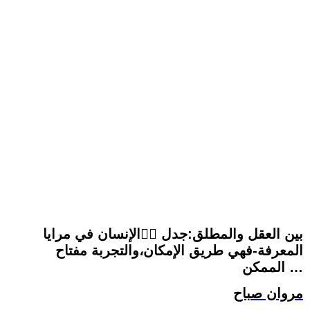
بين العقل والمطلق:جدل 🤷‍♂الإنسان في مرايا
المعرفة-فهي طريق الإمكان،والتجربة مفتاح
الممكن …
مروان صباح