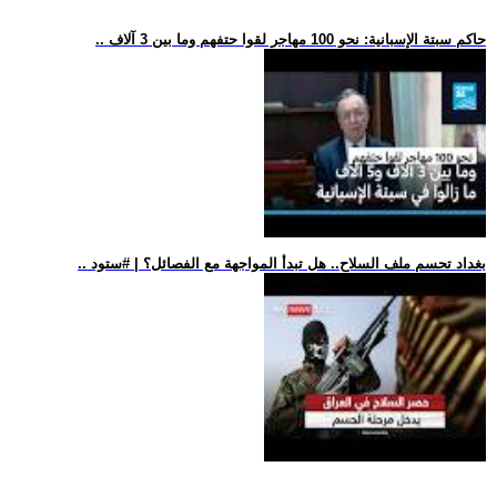
.. حاكم سبتة الإسبانية: نحو 100 مهاجر لقوا حتفهم وما بين 3 آلاف
.. بغداد تحسم ملف السلاح.. هل تبدأ المواجهة مع الفصائل؟ | #ستود