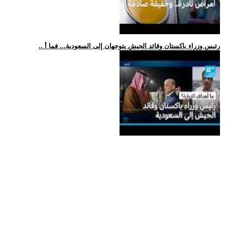
.. رئيس وزراء باكستان وقائد الجيش يتوجهان إلى السعودية... فما أ