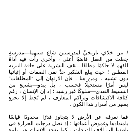
/ بين خلافٍ تاريخيٍّ لمدرستين شاع صيتهما—مدرسةٍ
جعلت من العقل قاضيًا أعلى ، وأخرى رأت فيه أداةً
للفهم لا حاكمًا مطلقًا—تقف البشرية على حافة التنزيه
المطلق ؛ حيث يبلغ التفكير حدَّ نفي الصفات أو إثباتها
دون تشبيه ، ومن هنا ، فإن الارتهان إلى “المطلقات”
ليس أمرًا مستحيلًا فحسب ، بل يبدو—بشيءٍ من
التبسيط النقدي—سلوكًا غير رشيد ؛ إذ إن الإنسان ، رغم
كثافة الاكتشافات وتراكم المعارف ، لم يُحِط إلا بجزءٍ
يسير من أسرار هذا الكون .
فما نعرفه عن الأرض لا يتجاوز قدرًا محدودًا قياسًا
بامتدادها وغموض أعماقها ؛ إذ تصل درجات الحرارة في
باطنها إلى آلاف الدرجات ، كما يعجز الإنسان عن بلوغ