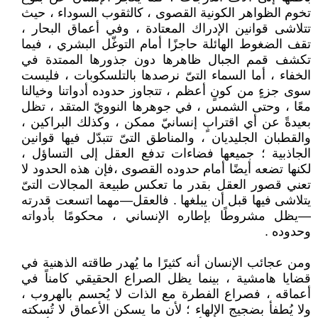
تخوم الظواهر الكونية القصوى ، كالثقوب السوداء ، حيث
تتلاشى قوانين الإدراك المعتادة ، وفي أعماق البحار ،
تقف الضغوط الهائلة حاجزًا أمام التوغّل البشري ، فيما
تكشف قمم الجبال ظاهرها دون جذورها الممتدة في
الخفاء ، أما السماء التىّ نرصدها بالتلسكوبات ، فليست
سوى جزءٍ من كونٍ أعظم ، تتجاوز حدوده أدواتنا وخيالنا
معًا ، وحتى الشمس ، في جوهرها النوويّ المتقد ، تظل
بعيدةً عن أي اقترابٍ إنسانيّ ممكن ، وكذلك البراكين ،
والقطبان الجليديان ، والمناطق التىّ تتبدّل فيها قوانين
الجاذبية ؛ جميعها فضاءات تدفع العقل إلى التساؤل ،
لكنها تضعه أيضًا أمام حدوده القصوى ،فإن هذه الحدود لا
تعني قصور العقل بقدر ما تعكس طبيعة المجالات التىّ
يتلاشى فيها قبل أن يبلغها . فالعقل—مهما اتسعت قدرته
—يظل مشروطًا بإطاره الإنساني ، محكومًا بأدواته
وحدوده .
ومن عجائب الإنسان أنه كثيرًا ما يُهدر طاقته الذهنية في
قضايا هامشية ، بينما يظل الصراع الحقيقي كامناً في
أعماقه ، فصراع الفطرة مع الذات لا يُحسم بالهروب ،
ولا يُطفأ بضجيج الإلهاء ؛ لأن ما يسكن الأعماق لا تُسكته