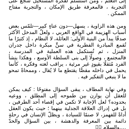
إلى التعلّم ، ومن استسلم لفكرة المستحيل شُجّع على
التجربة ، فالمعرفة طريق الإمكان ، والتجربة مفتاح
الممكن .
ومن هذه الزاوية ، يسهل—دون عناءٍ كبير—تلمّس بعض
أسباب الهزيمة في الواقع العربي ، ولعلّ المدخل الأكثر
صدقًا يبدأ من البنية الأولى: العائلة، لا النظام ، إذ كثيرًا ما
تُقمع المبادرة الفطرية في سنٍّ مبكرة داخل جدران
المنزل ، ثم تُستكمل هذه العملية في المدرسة ،
فالمجتمع ، وصولًا إلى بنى السلطة الأوسع ، وهكذا ينشأ
الفرد مُثقلًا بقيودٍ غير مرئية ، يراقب لغته وفكره ، كأنما
يحمل في داخله مقصًّا يقتطع ما لا يُقال ، وممحاةً تمحو
ما لا ينبغي التفكير فيه .
وفي نهاية المطاف ، يبقى السؤال مفتوحًا : كيف يمكن
للعقل أن يوازن بين طموحه إلى المطلق ، ووعيه
بحدوده؟ لعل الإجابة لا تكمن في إقصاء أحد الطرفين ،
بل في إدراك العلاقة الجدلية بينهما ؛ حيث يكون العقل
أداةً للفهمز، لا صنمًا للسيادة ، ويظلّ الإنسان في رحلةٍ
دائمة بين المعرفة والدهشة ، بين السؤال والحدّ
….والسلام 🙋‍♂