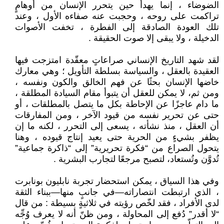
الضوضاء ، إنما يهدأ حين يتحرر الإنسان من أوهامٍ
تراكمت على روحه ، وحجبت عنه صفاءه الأول ، وعند
تلك العودة الصادقة إلى الفطرة ، تخفت الأصوات
الدخيلة ، ولا يبقى إلا صوت الحقيقة .
لقد شهد التاريخ الإنساني صراعاتٍ معقّدة امتزجت فيها
العقيدة بالعقل ، والسياسة بسلطة التأويل ؛ وهي معارك
خاضها الإنسان بحثًا عن فهم الخالق والكون ونفسه ،
ومن ثم، لا يمكن للعقل أن يتبوأ مقام السيادة المطلقة ،
ما دام عاجزًا عن الإحاطة بكل ما يتصل بالمطلقات ، أو
حتى عن تحرير نفسه من قيود الآخر ، ومن المفارقات
أن العقل ، منذ نشأته ، يسعى إلى التحرر ، لكنه ما إن
يظفر بشيءٍ من الحرية حتى يعيد إنتاج قيوده ، وهنا
يتحول الصراع من “فكرة تحريرية” إلى “ذاكرة جماعية”
تُدوَّن وتُستعاد، لتصبح مرجعًا لتجارب البشرية .
وفي هذا السياق ، يمكن استحضار تجربة نابليون بونابرت
، الذي ارتبطت انتصاراته—في جانبٍ منها—ببناء الثقة
لدى الأفراد ، فقد لخّص رؤيته في ثلاثيةٍ بسيطة : من قال
“لا أقدر” دُفع إلى المحاولة ، ومن ظنّ أنه لا يعرف وُجِّه