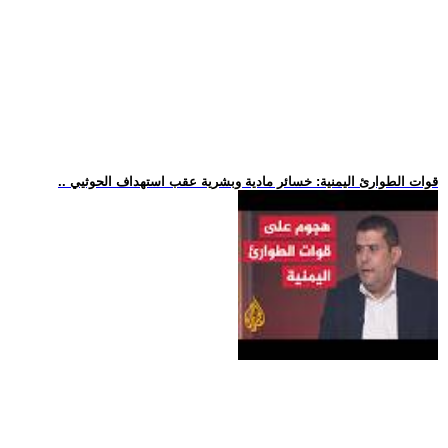
.. قوات الطوارئ اليمنية: خسائر مادية وبشرية عقب استهداف الحوثيي