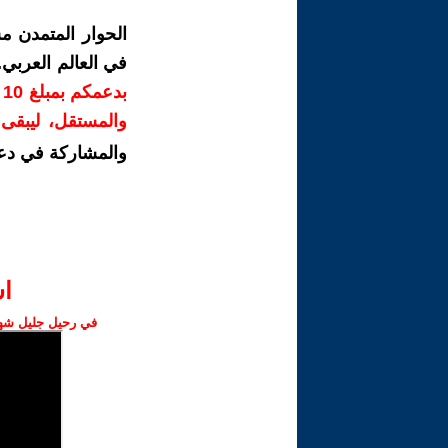
الحوار المتمدن م
في العالم العربي
ب
والمستقل، ليبقى ص
والمشاركة في دع
ا‫
في رحيل جليل شهبا