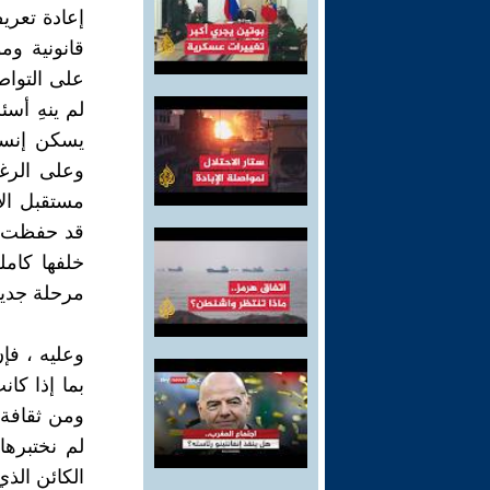
إعادة تعري
قانونية وم
على التواص
لم ينهِ أسئ
يسكن إنسان
وعلى الرغ
مستقبل الإ
قد حفظت لن
خلفها كامل
مرحلة جديدة
وعليه ، فإ
بما إذا كا
ومن ثقافة إ
لم نختبرها
الكائن الذي