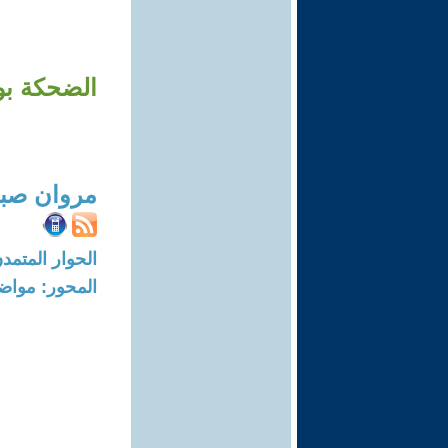
الضحكة بو
مروان صبا
الحوار المتمدن-العدد: 8722 - 26
المحور: مواض