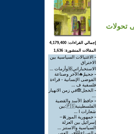
ى تحولات
إجمالي القراءات: 4,179,400
المقالات المنشورة: 1,636
-
الاغتيالات السياسية بين
الاختراق
الاستخباراتي🆔وأزمات ...
-
جحيمُ🔥الآخر وصناعة
الفوضى الإنسانية - قراءة
فلسفية ف ...
-
الخجل🙈في زمن الانهيار
…
-
حافظ الأسد والقضية
الفلسطينية🇵🇸:بين
شعارات ا ...
-
جمهورية الموز🍌–
إسرائيل بين العزلة
السياسية والاستنز ...
-
الصراخ🙀في العصر