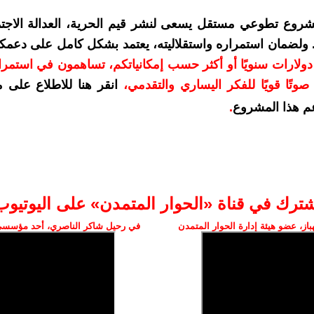
شروع تطوعي مستقل يسعى لنشر قيم الحرية، العدالة الاجتم
. ولضمان استمراره واستقلاليته، يعتمد بشكل كامل على دعمك
دعمكم بمبلغ 10 دولارات سنويًا أو أكثر حسب إمكانياتكم، تساهمون في استم
وتًا قويًا للفكر اليساري والتقدمي
،
انقر هنا للاطلاع على 
م هذا المشروع
.
شترك في قناة «الحوار المتمدن» على اليوتيوب
ز، عضو هيئة إدارة الحوار المتمدن
في رحيل شاكر الناصري، أحد مؤسسي 