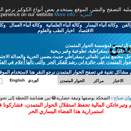
ة التصفح والنشر، الموقع يستخدم بعض أنواع الكوكيز نرجو النق
More info - المزيد
experience on our website
الفن
-
وكالة أنباء اليسار
-
وكالة أنباء العلمانية
-
وكالة أنباء العمال
-
وكا
الاقتصاد
-
اخبار الطب والعلوم
 الرئيسي لمؤسسة الحوار المتمدن
، علمانية، ديمقراطية، تطوعية وغير ربحية
ل مجتمع مدني علماني ديمقراطي حديث يضمن الحرية والعدالة الاجتم
حوار المتمدن على جائزة ابن رشد للفكر الحر والتى نالها أعلام في الفك
م مشاكل تقنية في تصفح الحوار المتمدن نرجو النقر هنا لاستخدام الموقع
كوردي
English
الاخبار
مراكز
الحوار المتمدن
ان صباح
- الضحكة بوصفها وثيقة حضارية😂:من هشاشة اللحظة إلى تحول
 وتبرعاتكن المالية تحفظ استقلال الحوار المتمدن، فشاركونا 
استمرارية هذا الفضاء اليساري الحر