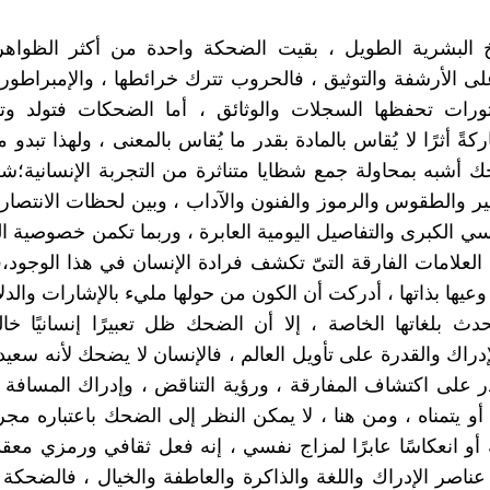
 البشرية الطويل ، بقيت الضحكة واحدة من أكثر الظواهر ا
لى الأرشفة والتوثيق ، فالحروب تترك خرائطها ، والإمبراطور
الثورات تحفظها السجلات والوثائق ، أما الضحكات فتولد 
ركةً أثرًا لا يُقاس بالمادة بقدر ما يُقاس بالمعنى ، ولهذا تبدو م
ك أشبه بمحاولة جمع شظايا متناثرة من التجربة الإنسانية؛شظ
ير والطقوس والرموز والفنون والآداب ، وبين لحظات الانتصار 
آسي الكبرى والتفاصيل اليومية العابرة ، وربما تكمن خصوصية
العلامات الفارقة التىّ تكشف فرادة الإنسان في هذا الوجود،ف
وعيها بذاتها ، أدركت أن الكون من حولها مليء بالإشارات والدل
حدث بلغاتها الخاصة ، إلا أن الضحك ظل تعبيرًا إنسانيًا خال
إدراك والقدرة على تأويل العالم ، فالإنسان لا يضحك لأنه سع
در على اكتشاف المفارقة ، ورؤية التناقض ، وإدراك المسافة ب
أو يتمناه ، ومن هنا ، لا يمكن النظر إلى الضحك باعتباره مجر
أو انعكاسًا عابرًا لمزاج نفسي ، إنه فعل ثقافي ورمزي معقد
عناصر الإدراك واللغة والذاكرة والعاطفة والخيال ، فالضحك