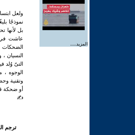
ولعل ابتسام
نموذجًا بلي
بل لأنها ت
عاشت في ز
المزيد.....
الضحكات قد 
النسيان ، و
التىّ وُلد ف
الوجوه ، م
وتقنية وحض
أو ضحكة قص
✍
ترجم ال