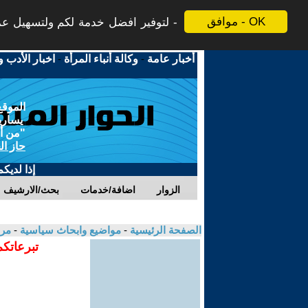
موافق - OK
لتوفير افضل خدمة لكم ولتسهيل عملي
أخبار عامة
-
وكالة أنباء المرأة
-
اخبار الأدب و
الموقع
يسارية
"من أج
حاز ال
إذا لديك
الزوار
اضافة/خدمات
بحث/الارشيف
الصفحة الرئيسية
-
مواضيع وابحاث سياسية
-
مرو
تبرعاتكم