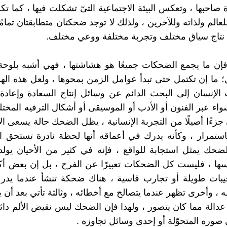
 صاحبها ، وتعكس البيئة الاجتماعية التىّ تشكلت فيها ، كما تك
عالم ولذاته وللآخرين ، ولذلك لا توجد ضحكتان متطابقتان تمامً
تاج سياق مختلف وتجربة مختلفة ووعي مختلف.
فإن ما يجمع الضحكات جميعًا هو هشاشتها ، فهي أشبه بلوح
 ما إن تكتمل حتى تبدأ عوامل الزمن بمحوها ، ولعل هذه ا
 الإنسان إلى البحث الدائم عن وسائل إنتاج السعادة وإعاد
ء عبر الفنون أو الأدب أو الموسيقى أو أشكال الترفيه المختلفة
جزءًا أصيلًا من التجربة الإنسانية ، يظل الضحك حالة يسعى ال
باستمرار ، وكأنه يدرك في أعماقه أنها لحظة نادرة تستحق ا
لضحك يمثل استجابة للواقع ، فإنه في كثير من الأحيان يو
فسها ، فليست كل الضحكات تعبيرًا عن الفرح ، بل إن بعض أكث
يبات طويلة أو تجارب قاسية ، هناك ضحكة تنشأ عندما يدرك
ه ، وأخرى تظهر عندما يتصالح مع أخطائه ، وثالثة تأتي بعد أن
عدالة مما كان يتصور ، ولهذا فإن الضحك ليس نقيض الألم دائمً
صوره المتحوّلة أو إحدى وسائل تجاوزه .