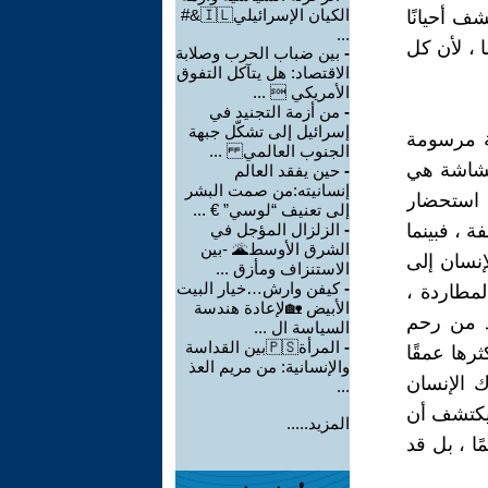
الكيان الإسرائيلي🇮🇱&#
شف أحيانًا
...
ا ، لأن كل
-
بين ضباب الحرب وصلابة
الاقتصاد: هل يتآكل التفوق
الأمريكي  ...
-
من أزمة التجنيد في
إسرائيل إلى تشكّل جبهة
ة مرسومة
الجنوب العالمي ...
لهشاشة هي
-
حين يفقد العالم
إنسانيته:من صمت البشر
ة استحضار
إلى تعنيف “لوسي” € ...
 ، فبينما
-
الزلزال المؤجل في
الشرق الأوسط🌋 -بين
إنسان إلى
الاستنزاف ومأزق ...
-
كيفن وارش…خيار البيت
لمطاردة ،
الأبيض 🏡لإعادة هندسة
لد من رحم
السياسة ال ...
-
المرأة🇵🇸بين القداسة
رها عمقًا
والإنسانية: من مريم العذ
 الإنسان
...
 يكتشف أن
المزيد.....
ا ، بل قد