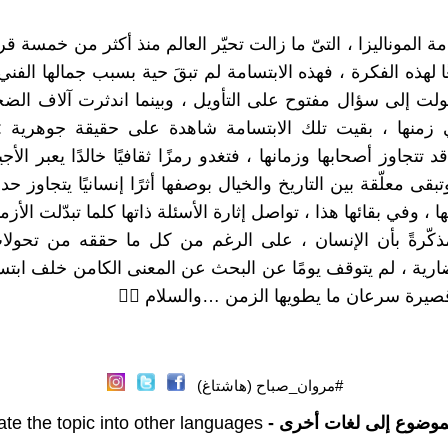
ة الموناليزا ، التىّ ما زالت تحيّر العالم منذ أكثر من خمسة ق
غًا لهذه الفكرة ، فهذه الابتسامة لم تبقَ حية بسبب جمالها ال
حولت إلى سؤال مفتوح على التأويل ، وبينما اندثرت آلاف الضح
منها ، بقيت تلك الابتسامة شاهدة على حقيقة جوهرية 
تتجاوز أصحابها وزمانها ، فتغدو رمزًا ثقافيًا خالدًا يعبر الأج
تبقى معلّقة بين التاريخ والخيال بوصفها أثرًا إنسانيًا يتجاوز ح
يها ، وفي بقائها هذا ، تواصل إثارة الأسئلة ذاتها كلما تبدّلت الأز
ذكّرةً بأن الإنسان ، على الرغم من كل ما حققه من تحولا
ارية ، لم يتوقف يومًا عن البحث عن المعنى الكامن خلف ابتس
يرة سرعان ما يطويها الزمن …والسلام 🙋‍♂
#مروان_صباح (هاشتاغ)
موضوع إلى لغات أخرى -
ate the topic into other languages