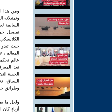
ومن هذا ال
وتمثيلاته ا
السابقة ل
تفصيل جما
الكلاسيكي ي
حيث تبدو ا
المعالم ، غ
عالم تحكمه 
تعد المعر
الخفية التى
السياق، تغ
وطرائق حضو
ولعل ما يم
أزياءٍ كان