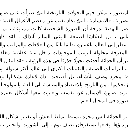
منظور ، يمكن فهم التحولات التاريخية التىّ طرأت على صور
لبصرية ، فالابتسامة ، التىّ تكاد تغيب عن معظم الأعمال الفنية 
عصر النهضة لدرجة أن الصورة الشخصية كانت ممنوعة ، لم 
لي ، بل انعكاسًا لطبيعة الوعي السائد آنذاك ، لقد كان
نظر إلى العالم باعتباره نظامًا ثابتًا من العلاقات والمراتب وا
لمعرفة محاولة لترتيب الموجودات داخل بنية عقلانية مغلق
ير أن الحداثة أحدثت تحولًا جذريًا في هذه الرؤية ، فقد انتقل 
التراتبيات الصلبة واليقينيات الكبرى إلى عالم أكثر سيولة وتع
فة مجرد وصف للأشياء، بل أصبحت أداة لإعادة تشكيلها وف
ّ تحكمها ؛ من التاريخ والاقتصاد والسياسة إلى اللغة والبيولوجيا
يرت صورة الإنسان عن نفسه، وتغيرت معها أشكال تعبيره وا
ره في المجال العام .
يز الحداثة ليس مجرد تبسيط أنماط العيش أو تغيير أشكال ال
 ارتداؤها وخلعها يستغرقان نصف يوم ، إلى الشورت والجينز ، ب