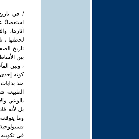
/ في تاريخ
استعصاءً ع
آثارها، و
لحظتها ، تا
تاريخ الضح
بين الأساط
، وبين الم
كونه إحدى 
منذ بدايات 
الطبيعة تت
بالوعي وال
بل لأنه قا
وما يتوقعه 
فسيولوجية 
في تكوينه 