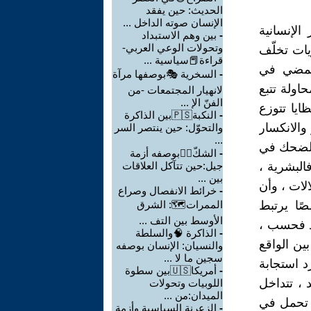
الحديث: حين يفقد
الإنسان صوته الداخل ...
لإنسانية
-
بين وهم الاستبداد
وتحولات الوعي العربي-
يات تخلّف
قراءة📕سياسية ...
وتمضي في
-
السخرية 🎭بوصفها مرآة
حاولة تتبع
لانهيار المجتمعات -من
الفنّ الإ ...
ايا تتوزع
-
النكبة🇵🇸بين الذاكرة
والانكسار
والتحوّل: حين ينتصر السر
...
 الضحك في
-
الشكّ🙆‍♂بوصفه أزمة
البشرية ،
جيل:حين تتآكل العلاقات
بين ...
الات ، وأن
-
خرائط الانفصال وصراع
صًا يرتبط
الممرات🗺: الشرق
الأوسط بين التف ...
يد فحسب ،
-
الذاكرة 🧠والسلطة
ين الواقع
والنسيان: الإنسان بوصفه
سجين ما لا ...
د استجابة
-
أمريكا🇺🇸بين سطوة
 ، تتداخل
اللوبيات وتحولات
الميدان:من ...
ة تحمل في
-
الزعرنة السياسية وأزمة