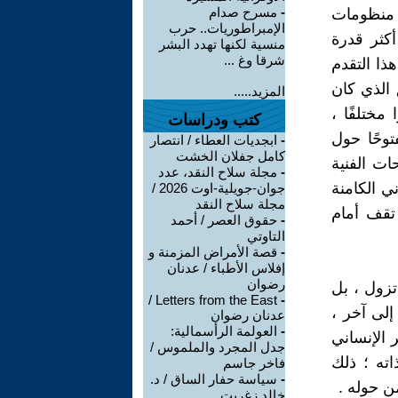
-
مسرح صدام
ل منظومات
الإمبراطوريات.. حرب
كثر قدرة
منسية لكنها تهدد البشر
شرقا وغ ...
ذا التقدم
 الذي كان
المزيد.....
مختلفًا ،
كتب ودراسات
وحًا حول
-
ابجديات العطاء / انتصار
كامل جفلان الخشت
ات الفنية
-
مجلة سلاح النقد، عدد
ي الكامنة
جوان-جويلية-اوت 2026 /
مجلة سلاح النقد
 تقف أمام
-
حقوق العصر / أحمد
التاوتي
-
قصة الأمراض المزمنة و
إفلاس الأطباء / عدنان
رضوان
تزول ، بل
Letters from the East /
-
إلى آخر ،
عدنان رضوان
-
العولمة الرأسمالية:
 الإنساني
جدل المجرد والملموس /
اته ؛ ذلك
فاخر جاسم
-
سياسة حفار الساق / د.
ن حوله .
خالد زغريت