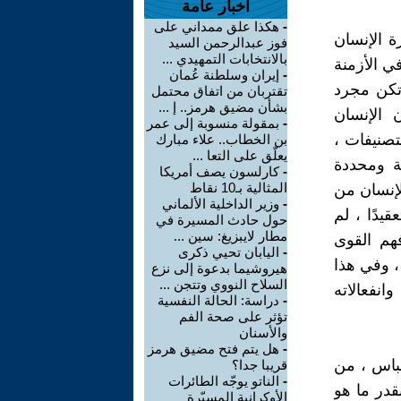
أخبار عامة
-
هكذا علق ممداني على
ة الإنسان
فوز عبدالرحمن السيد
بالانتخابات التمهيدي ...
في الأزمنة
-
إيران وسلطنة عُمان
تكن مجرد
تقتربان من اتفاق محتمل
بشأن مضيق هرمز.. إ ...
 الإنسان
-
بمقولة منسوبة إلى عمر
لتصنيفات ،
بن الخطاب.. علاء مبارك
يعلّق على التعا ...
ة ومحددة
-
كارلسون يصف أمريكا
المثالية بـ10 نقاط
الإنسان من
-
وزير الداخلية الألماني
قيدًا ، لم
حول حادث المسيرة في
مطار لايبزيغ: سين ...
هم القوى
-
اليابان تحيي ذكرى
 ، وفي هذا
هيروشيما بدعوة إلى نزع
السلاح النووي وتتجن ...
نفعالاته
-
دراسة: الحالة النفسية
تؤثر على صحة الفم
والأسنان
-
هل يتم فتح مضيق هرمز
لباس ، من
قريبا جدا؟
-
الناتو يوجّه الطائرات
قدر ما هو
الأوكرانية المسيّرة