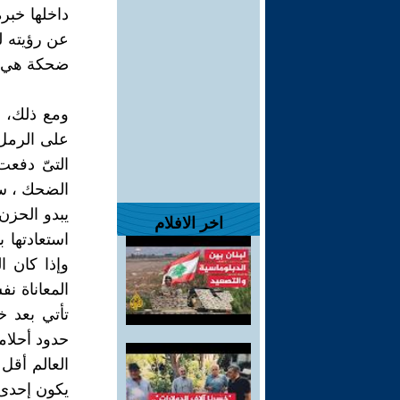
داخلها خبرة
عن رؤيته لل
ضحكة هي ن
ومع ذلك، 
على الرمل؛
التىّ دفعت
الضحك ، سوا
يبدو الحزن 
اخر الافلام
استعادتها 
وإذا كان ا
المعاناة ن
تأتي بعد خ
حدود أحلام
العالم أقل 
يكون إحدى 