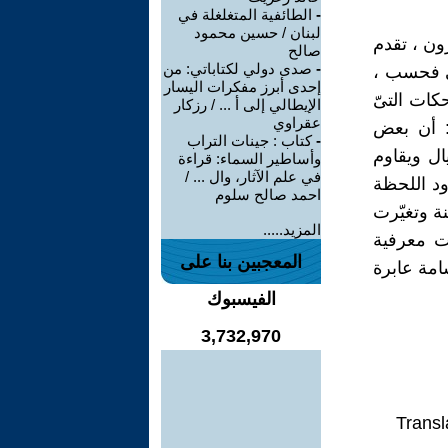
-
الطائفية المتغلغلة في
لبنان / حسين محمود
رون ، تقدم
صالح
-
صدى دولي لكتاباتي: من
فني فحسب ،
إحدى أبرز مفكرات اليسار
كات التىّ
الإيطالي إلى أ ... / رزكار
عقراوي
: أن بعض
-
كتاب : جينات التراب
يال ويقاوم
وأساطير السماء: قراءة
في علم الآثار، وال ... /
دود اللحظة
احمد صالح سلوم
منة وتغيّرت
المزيد.....
ت معرفية
المعجبين بنا على
امة عابرة
الفيسبوك
3,732,970
Transl