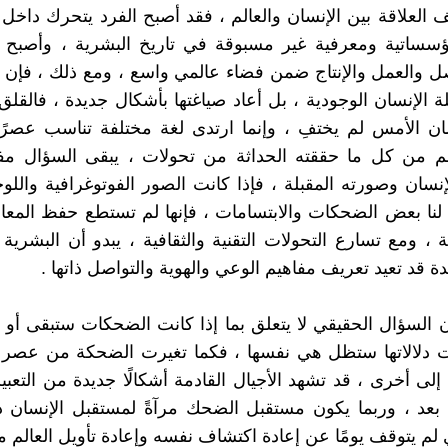
ف العلاقة بين الإنسان والعالم ، فقد أصبح الفرد يتحرك داخ
ؤسساتية ومعرفية غير مسبوقة في تاريخ البشرية ، وأصبح أ
ل والعمل والإنتاج ضمن فضاء عالمي واسع ، ومع ذلك ، فإن ه
لة الإنسان الوجودية ، بل أعاد صياغتها بأشكال جديدة ، فالقلق
 الأمس لم يختفِ ، وإنما ارتدى لغة مختلفة تناسب عصرًا 
م من كل ما حققته الحداثة من تحولات ، يبقى السؤال مفت
نسان وصورته المقبلة ، فإذا كانت الصور الفوتوغرافية واللوح
ا بعض الضحكات والابتسامات ، فإنها لم تستطع حفظ المعان
ة ، ومع تسارع التحولات التقنية والثقافية ، يبدو أن البشرية
 قد تعيد تعريف مفاهيم الوعي والهوية والتواصل ذاتها .
ن السؤال الحقيقي لا يتعلق بما إذا كانت الضحكات ستبقى أو 
نت دلالاتها ستظل هي نفسها ، فكما تغيرت الضحكة من عصر 
لى أخرى ، قد تشهد الأجيال القادمة أشكالًا جديدة من التعبير
 بعد ، وربما يكون مستقبل الضحك مرآةً لمستقبل الإنسان ذ
 لم يتوقف يومًا عن إعادة اكتشاف نفسه وإعادة تأويل العالم م