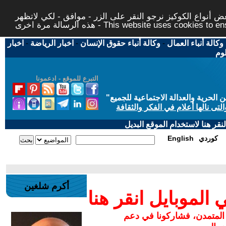
 أنواع الكوكيز نرجو النقر على الزر - موافق - لكي لاتظهر
This website uses cookies to ensure you ge
وكالة أنباء العمال
-
وكالة أنباء حقوق الإنسان
-
اخبار الرياضة
-
اخبار
لوم
التبرع للموقع - ادعمونا
حرية والعدالة الاجتماعية للجميع
"
تى نالها أعلام في الفكر والثقافة
قر هنا لاستخدام الموقع البديل
كوردي
English
أكرم شلغين
لموبايل انقر هنا
 المتمدن، فشاركونا في دعم