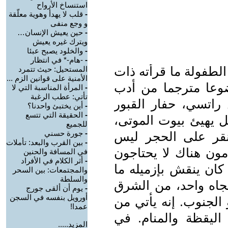
استنساخ الأرواح
-
قلب لا يهدأ وهوية معلّقة
و وجع منفى
-
حين يعيش الإنسان…
ويترك غيره يعيش
-
والخلود يصبح عبئا
-
-هام-* في انتظار
الطفولة ما قرأته ذات
المستحيل: حيث تتمرد
الأمنية على قوانين الزم ...
وعا مترجما من أدب
-
المرأة المناسبة التي لا
تأتي: عطب الرغبة
راتسي، حفار القبور
-
أين يختبئ واحدنا؟
-
الحقيقة التي تتسع
 يهيئ بيوت الموتى،
للجميع
-
جورة حسني
 ينقر على الحجر ليس
-
بين القرب والبعد: تأملات
ون هناك لا يحتاجون
في المسافة والحنين
-
أثر الكلام في الأفراد
كان ينقش بإزميله ما
والمجتمعات: بين السحر
والسلطة
تجاه واحد، من الشرق
-
يوم أن ألقى جورج
أورويل بنفسه في السجن
الجنوب. إنه يأتي من
عمدا!
اليقظة والمنام. في
المزيد.....