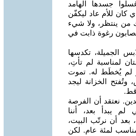
سلوا جسدها الهامد
 كان للأم عاد ليكفّن
اك من ينتظر، ولا شيء
لصابون رغوة ذابت في
بس الجميلة، تكدسها
ن لمناسبة لم تأتِ،
 لم يُخطَط له. تموت
وتُفتح الخزانة ليجد
قط.
دين. نعتقد أن الفرصة
 لم يبدأ بعد، أننا
 بعد أن نرتّب البيت،
لمناسب لمئة عام. لكن