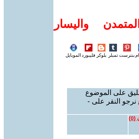
متمدن واليسار
م
بنترست
تمبلر
بلوكر
فليبورد
الموبايل
عليق على الموضوع
نرجو النقر على -
 (
0
)