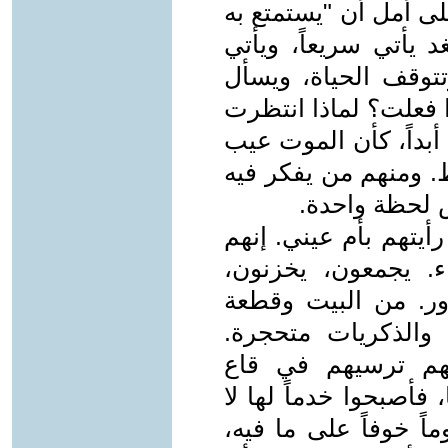
ى أمل أن "يستمتع به
د يأتي سريعاً، ويأتي
توقف الحياة، ويسأل
ا فعلت؟ لماذا انتظرت
أبداً، كأن الموت عيب
. ومنهم من يفكر فيه
ش لحظة واحدة.
أيتهم بأم عيني. إنهم
ء. يجمعون، يخزنون،
ذور. من البيت وقطعة
 والذكريات متحجرة.
نهم ترسيهم في قاع
 فأصبحوا خدماً لها لا
اً خوفاً على ما فيه،