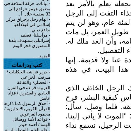
عله يعلم بالأمر بعد
-
بيانات: حركة الملاحة في
مضيق هرمز تتراجع إلى
ذاء التفت إلى الرجل
33 سفينة خلال أ ...
-
اتهام رجل بإحراق مركز
مئة عام، وهو لن يتم
إسلامي في فيلادلفيا
بدافع ديني
 طويل العمر، بل مات
-
مراسلنا: قصف
ه، وأن الغد ملك له.
إسرائيلي يستهدف بلدة
المنصوري فجر اليوم
ء التفصيل.
المزيد.....
 عنا ولا قديمة. إنها
كتب ودراسات
هذا البيت، في هذه
-
حرير فراشة الحكايات /
ميرفت الخزاعي
-
الحضارة والثقافة
ك الرجل الخائف الذي
العربية: قراءة في القرن
الحادي والعشرين / فؤاد
اس كبقية البشر، فرح
عايش
-
أخلاق الرسول كما ذكرها
حقه. فلما وصل، سأل:
القرآن الكريم بالانجليزية /
محمود الفرعوني
الموت لا يأتي إلينا،
-
قواعد الأمة ووسائل
ت الرحيل، نسمع نداء
الهمة / أحمد حيدر
-
علم العلم- الفصل الرابع