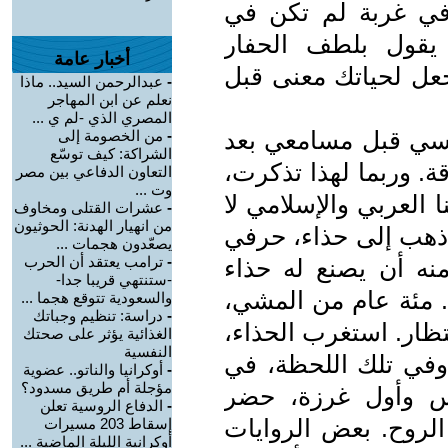
ي غربة لم تكن في
يقول بلطف الحفار
أخبار عامة
اجعل لحياتك معنى قبل
-
عبدالرحمن السيد.. ماذا
نعلم عن ابن المهاجر
المصري الذي -لم ي ...
أسي قبل مسامعي بعد
-
من الخصومة إلى
الشراكة: كيف توسّع
ة. وربما لهذا تذكرت،
التعاون الدفاعي بين مصر
وت ...
 العربي والإسلامي لا
-
عشرات القتلى ومخاوف
من انهيار الهدنة: الحوثيون
 ذهب إلى حذاء، حرفي
يصعّدون هجمات ...
-
ترامب يعتقد أن الحرب
نه أن يصنع له حذاء
-ستنتهي قريبا جدا-
م. مئة عام من المشي،
والسعودية تتوقع هجما ...
-
دراسة: تنظيم وجباتك
تظار. استغرب الحذاء،
الغذائية يؤثر على صحتك
النفسية
وفي تلك اللحظة، في
-
أوكرانيا والناتو.. عضوية
مؤجلة أم طريق مسدود؟
س وأول غرزة، حضر
-
الدفاع الروسية تعلن
الروح. بعض الروايات
إسقاط 203 مسيرات
أوكرانية الليلة الماضية ...