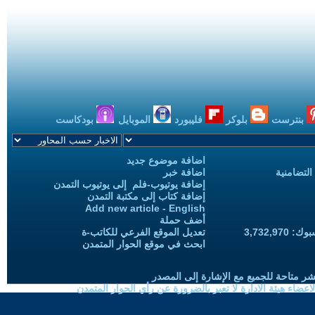
بنترست
بلوكر
فليبورد
الموبايل
بودكاست
اضافة موضوع جديد
التضامنية
اضافة خبر
إضافة يوتيوب-فلم إلى يوتيوب التمدن
إضافة كتاب إلى مكتبة التمدن
Add new article - English
أضف حملة
3,732,97
تعديل الموقع الفرعي للكاتب-ة
ابحث في موقع الحوار المتمدن
شر متاحة للجميع مع الإشارة إلى المصدر
ضاء هيئة الادارة لا تعبر بالضرورة عن رأي الحوار المتمدن