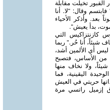
القبور تخيلت مقابلة
ابتسم وقال: "لا. أنا
ً بعد. وأذكر الأحياء
وت، بدأ يعيش".
س كازنتزاكيس التي
 شيئاً، أنا حُر." ربما
ليس أي الألمين أشد،
 من الأساس، فتصبح
 شيئاً، ولا نخاف منها
لوحيدة اليقينية، فما
اتها حريتي في العيش
ق إزميل راتسي مرة