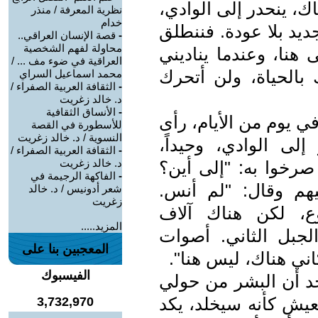
ك، ينحدر إلى الوادي،
نظرية المعرفة / منذر
خدام
ديد بلا عودة. فننطلق
-
قصة الإنسان العراقي..
محاولة لفهم الشخصية
 هنا، وعندما يناديني
العراقية في ضوء مف ... /
الحياة، ولن أتحرك
محمد اسماعيل السراي
-
الثقافة العربية الصفراء /
د. خالد زغريت
-
الأنساق الثقافية
في يوم من الأيام، رأى
للأسطورة في القصة
النسوية / د. خالد زغريت
لى الوادي، وحيداً،
-
الثقافة العربية الصفراء /
د. خالد زغريت
صرخوا به: "إلى أين؟
-
الفاكهة الرجيمة في
يهم وقال: "لم أنس.
شعر أدونيس / د. خالد
زغريت
ع، لكن هناك آلاف
المزيد.....
لجبل الثاني. أصوات
المعجبين بنا على
ني هناك، ليس هنا".
الفيسبوك
أجد أن البشر من حولي
عيش كأنه سيخلد، يكد
3,732,970