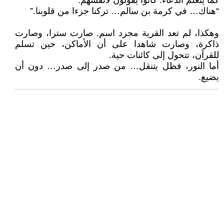
كما يتعلم الدعاء. كانوا يقولون لأنفسهم:
“هناك… في كرمة بن سالم… تركنا جزءا من قلوبنا.”
وهكذا، لم تعد القرية مجرد اسم. صارت سترا، وصارت
ذاكرة، وصارت شاهدا على أن الأماكن، حين تسلم
للقرآن، تتحول إلى كائنات حية.
أما النور، فظل يتنقل… من صدر إلى صدر… دون أن
يضيع.