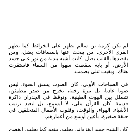
لم تكن كرمة بن سالم تظهر على الخرائط كما تظهر
القرى الأخرى. من يبحث عنها بالمسافات يضل، ومن
يقصدها بالقلب يصل. كانت أشبه بندبة من نور على جسد
الأرض، أو بآية سقطت سهوا من السماء فاستقرت
هناك، وبقيت تتلى بصمت.
في الصباحات الأولى، كان الصوت يسبق الضوء. ليس
صوتا عاديا، بل نبرة رخية، تخرج من صدر مطمئن،
تتسلل بين البيوت الطينية، وتوقظ في الجدران ذاكرة
قديمة. كان القرآن يتلى، لا ليسمع، بل ليعيد ترتيب
الأشياء: الهواء، والوقت، وقلوب الأطفال المتحلقين في
حلقة صغيرة، بأعين أوسع من أعمارهم.
كان الشيخ حميد الغزواني يجلس بينهم كما يجلس الغصن