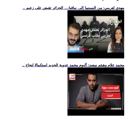
.. مهدي لعريبي: من السينما إلى -مافيا-... الجزائر تقبض على زعيم
.. محمد علام وهيثم سعيد: ألبوم محمد عدوية الجديد استكمالا لنجاح