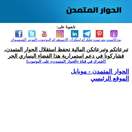
تابعونا على:
بودكاست
بنترست
تيلكرام
لينكدإن
الانستغرام
اليوتيوب
التويتر
الفيسبوك
تبرعاتكم وتبرعاتكن المالية تحفظ استقلال الحوار المتمدن،
فشاركونا في دعم استمرارية هذا الفضاء اليساري الحر
[اشترك في قناة ‫«الحوار المتمدن» على اليوتيوب]
الحوار المتمدن - موبايل
الموقع الرئيسي