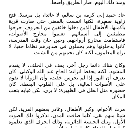
ومنذ ذلك اليوم، صار الطريق واضحا.
عاد حميد إلى كرمة بن سالم، لا عائدا، بل مرسلا. فتح
زاوية صغيرة، لكنها اتسعت بالمعنى حتى صارت قرية
بأكملها. الأطفال الذين دخلوا خائفين من الحروف، خرجوا
مطمئنين إلى أسمائهم. تعلموا مخارج الأصوات،
فاستقامت مخارج أرواحهم. وحين حان وقت المدرسة،
كانوا يدخلونها وهم يحملون في صدورهم نظاما خفيا، لا
يراه المعلمون، لكنه كان يحميهم من التشتت.
وكان هناك دائما رجل آخر، يقف في الخلف، لا يتقدم
المشهد، لكنه يحفظ اتزانه: الحاج عبد الله الوكيلي. كان
يعرف أن النور إذا لم يحرس خفت، وأن الزوايا لا تقوم
على الأصوات العالية، بل على القلوب اليقظة. كان
حضوره مثل الظل في الظهيرة: لا يرى، لكن غيابه يتعب
المكان.
مرت الأعوام، وكبر الأطفال، وغادر بعضهم القرية. لكن
شيئا منهم بقي. كلما ضاقت المدن، تذكروا ذلك الصوت
الأول، وتلك الجلسة الدائرية، وذلك الحرف الذي تعلموه