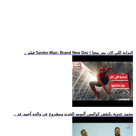
.. فيلم Spider-Man: Brand New Day | البداية اللي كان بيتر محتا
.. محمد عدوية يكشف كواليس ألبومه الجديد ومشروع عن والده أحمد عد