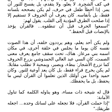
في كف الشجرة. لا يعلو، ولا يتقدم، بل يفسح للنور أن
يمر. إذا أخطأ طفل في حرف، لم يكن يصححه بلسانه
فقط، بل بأنفاسه. كان يعرف أن الحروف لا تستقيم إلا
إذا صلحت الطرق المؤدية إلى القلب. يقول لهم:
“اسمعوا الحرف قبل أن تنطقوه… فالقرآن يؤخذ
بالإنصات قبل الحفظ.”
ولم يكن أحد يعلم، وهم يرددون خلفه، أن هذا الصوت
نفسه كان يوما ما يجلس في حلقة أخرى، في مكان
اسمه بني مرعاز. هناك، تحت سقف جامع يعرف معنى
الصمت، كان السي عبد العالي الحمدوشي يزرع الحروف
كما تزرع الأشجار: ببطء، وبصبر، وبمحبة لا تطلب مقابلا.
لم يكن يخرج قراء فقط، بل كان يعد أوعية للنور. وكان
حميد واحدا من أولئك الذين تعلموا أن القرآن ليس ما
يحفظ، بل ما يحفظك.
قال له شيخه ذات مساء، وهو يناوله الكلمة كما تناول
الأمانة:
“إذا حملت القرآن، فلا تجعله على لسانك وحده… اجعله
طريقك.”