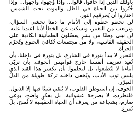
بأولئك الذين إذا خافوا، قالوا… وإذا وُجِهوا، واجهوا… وإذا
خُيّروا بين الحياة في الظل والموت تحت الشمس،
اختاروا أن يُحرقهم النور.
لن نخطو خطوة إلى الأمام ما دمنا نخشى السؤال،
ونرتعب من التغيير، ونسكت عن الخطأ لأننا اعتدنا عليه.
لن نبني وطنًا من بشرٍ يفضّلون الطمأنينة الكاذبة على
الحقيقة القاسية، ولا من مجتمعات تُكافئ الخنوع وتُجرّم
الجرأة.
التحرر لا يبدأ بثورة في الشارع، بل بثورة في داخلنا. بأن
نُعيد تعريف أنفسنا خارج قواميس الخوف. بأن نربّي
أبناءنا لا ليُطيعوا، بل ليحلموا. بأن نكسر هذا القيد الذي
يلبس ثوب الأدب، ويُخفي داخله تركة طويلة من الذلّ
المبرّر.
الخوف، إن استوطن القلوب، لا يُبقي شيئًا فيها إلا الذبول.
فلنطرده، لا بصرخة عشوائية، بل بفكرٍ واضح، بوعيٍ
صارم، بشجاعة من يعرف أن الحياة الحقيقية لا تُمنح، بل
تُنتزع.