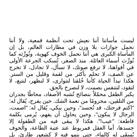
ليست مأساتنا أننا نعيش تحت أنظمة قمعية، ولا أننا
نحمل جوازات بلا وزن في مطارات العالم، بل إن
المأساة الكبرى هي أننا نحمل الخوف كهوية، ونُورِّثه كما
نُورِّث أسماء العائلة. منذ الصغر، تُسكب الجرعة الأولى
في أفواهنا، لا ترفع صوتك، لا تسأل، لا تجادل، لا تخرج
عن الصف، لا تحلم بأكثر من لقمة وقليل من الستر.
هكذا نبدأ الحياة كأننا خُلقنا لنتوارى، لا لنظهر، لنتبع، لا
لنقود، لنتنفس بصمت، لا لنصرخ بالحق.
يكبر الطفل محمّلاً بنصائح تُشبه الأصفاد، محاطًا بجدران
من التلقين، محرومًا من نعمة الشك. حين يفرح، يُقال له:
"اكتم فرحتك، قد تُحسد"، وحين يبكي، يُقال له: "اصمت،
الرجال لا يبكون"، وحين يحاول أن يفهم، يُرمى بكلمة
قاطعة: "عيب!". هكذا لا يبقى فيه من الطفولة إلا
جسدها، أما العقل فمربوط عند عتبة الطاعة، والخوف
يُسقَى له كالماء، حتى ينمو فيه لا كشعور طارئ، بل