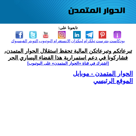
تابعونا على:
بودكاست
بنترست
تيلكرام
لينكدإن
الانستغرام
اليوتيوب
التويتر
الفيسبوك
تبرعاتكم وتبرعاتكن المالية تحفظ استقلال الحوار المتمدن،
فشاركونا في دعم استمرارية هذا الفضاء اليساري الحر
[اشترك في قناة ‫«الحوار المتمدن» على اليوتيوب]
الحوار المتمدن - موبايل
الموقع الرئيسي