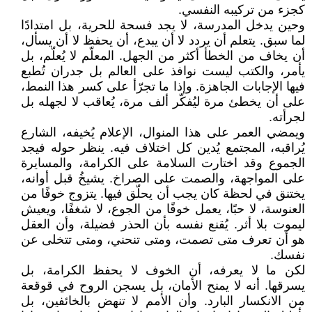
كجزء من تركيبه النفسي.
وحين يدخل المدرسة، لا يجد فسحة للحرية، بل امتدادًا
لما سبق. يتعلم أن يردد لا أن يبدع، أن يحفظ لا أن يسأل،
أن يخاف من الخطأ أكثر من الجهل. المعلّم لا يُعلّم، بل
يأمر، والكتب ليست نوافذ على العالم بل جدران تُطبع
فيها الإجابات الجاهزة. وإذا ما تجرّأ على كسر هذا النمط،
على أن يخطئ مرة ليُفكّر ألف مرة، يُعاقب لا لجهله بل
لجرأته.
ويمضي العمر على هذا المنوال، الإعلام يُخيفه، الشارع
يُراقبه، المجتمع يُدين كل اختلاف فيه. ينظر حوله فيجد
الجموع وقد اختارت السلامة على الكرامة، والمسايرة
على المواجهة، والصمت على الصراخ. يشيخُ قبل أوانه،
يختنق في لحظة كان يجب أن يحلّق فيها. يتزوج خوفًا من
العنوسة، لا حبًا، يعمل خوفًا من الجوع، لا شغفًا، ويعيش
ليموت بلا أثر. يُقنع نفسه بأن الحذر فضيلة، وأن العقل
هو أن تعرف متى تصمت، ومتى تنحني، ومتى تتخلى عن
نفسك.
لكن ما لا يعرفه، أن الخوف لا يحفظ الكرامة، بل
يسرقها. أنه لا يمنح الأمان، بل يسجن الروح في قوقعة
من الانكسار البارد. وأن الأمم لا تنهض بالخائفين، بل